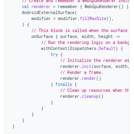
// Create and remember a WebGpuRenderer instan
val
renderer
=
remember
{
WebGpuRenderer
()
}
AndroidExternalSurface
(
modifier
=
modifier
.
fillMaxSize
(),
)
{
// This block is called when the surface i
onSurface
{
surface
,
width
,
height
-
// Run the rendering logic on a backgr
withContext
(
Dispatchers
.
Default
)
{
try
{
// Initialize the renderer wit
renderer
.
init
(
surface
,
width
,
// Render a frame.
renderer
.
render
()
}
finally
{
// Clean up resources when the
renderer
.
cleanup
()
}
}
}
}
}