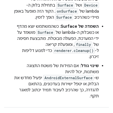
Device
ושל
Surface
בתחילת בלוק ה-
lambda של
onSurface
. הקוד הזה מופעל באופן
מיידי כשהרכיב
Surface
הופך לזמין.
השמדה של Surface
: כשהמשתמש יוצא מהדף
או כשבלוק ה-lambda של
Surface
מושמד על
ידי המערכת, הפעולה מבוטלת. מתבצעת חסימה
של
finally
, ומופעלת קריאה
ל-
renderer.cleanup()
כדי למנוע דליפות
זיכרון.
שינוי גודל
: אם המידות של משטח התצוגה
משתנות, יכול להיות
ש-
AndroidExternalSurface
יפעיל מחדש את
הבלוק או יטפל ישירות בעדכונים, בהתאם
להגדרה, כך שהרכיב לעיבוד תמיד יכתוב למאגר
תקף.