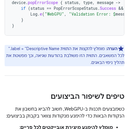
device
.
popErrorScope
{
status
,
type
,
message
-
if
(
status
==
PopErrorScopeStatus
.
Success
 && 
t
Log
.
e
(
"WebGPU"
,
"Validation Error: 
$
messa
}
}
הערה:
מומלץ להקצות את התווית ‎.label = "Descriptive Name"
לכל המשאבים. התווית הזו משולבת בהודעות שגיאה, וכך מפשטת את
תהליך ניפוי הבאגים.
טיפים לשיפור הביצועים
כשמבצעים תכנות ב-WebGPU, חשוב להביא בחשבון את
הנקודות הבאות כדי להימנע מנקודות צוואר בקבוק בביצועים:
מומלץ להימנע מיצירת אובייקטים לכל פריים
: