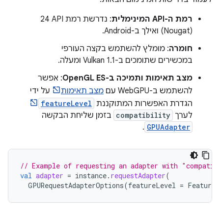
רמת ה-API המינימלית
: נדרשת רמת API‏ 24
(Nougat) ואילך ב-Android.
חומרה
: מומלץ להשתמש בקצה העורפי
במכשירים שתומכים ב-Vulkan 1.1 ומעלה.
מצב תאימות ותמיכה ב-OpenGL ES
: אפשר
להשתמש ב-WebGPU עם
מצב תאימות
על ידי
הגדרת האפשרות המתוקננת
featureLevel
לערך
compatibility
בזמן שליחת הבקשה
.
GPUAdapter
// Example of requesting an adapter with "compatib
val
adapter
=
instance
.
requestAdapter
(
GPURequestAdapterOptions
(
featureLevel
=
FeatureL