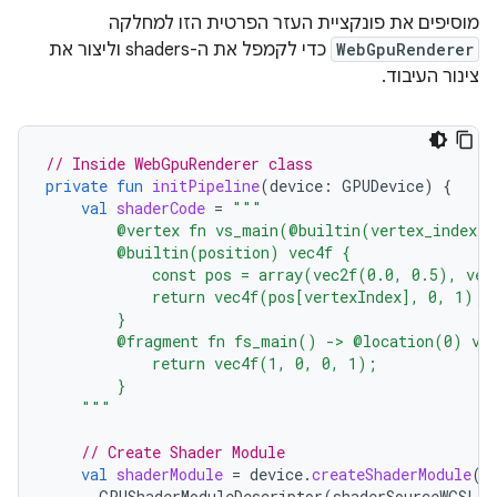
מוסיפים את פונקציית העזר הפרטית הזו למחלקה
WebGpuRenderer
כדי לקמפל את ה-shaders וליצור את
צינור העיבוד.
// Inside WebGpuRenderer class
private
fun
initPipeline
(
device
:
GPUDevice
)
{
val
shaderCode
=
"""
        @vertex fn vs_main(@builtin(vertex_index) 
        @builtin(position) vec4f {
            const pos = array(vec2f(0.0, 0.5), vec
            return vec4f(pos[vertexIndex], 0, 1);
        }
        @fragment fn fs_main() -> @location(0) ve
            return vec4f(1, 0, 0, 1);
        }
    """
// Create Shader Module
val
shaderModule
=
device
.
createShaderModule
(
GPUShaderModuleDescriptor
(
shaderSourceWGSL
=