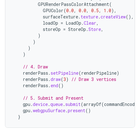
GPURenderPassColorAttachment
(
GPUColor
(
0.0
,
0.0
,
0.5
,
1.0
),
surfaceTexture
.
texture
.
createView
(),
loadOp
=
LoadOp
.
Clear
,
storeOp
=
StoreOp
.
Store
,
)
)
)
)
// 4. Draw
renderPass
.
setPipeline
(
renderPipeline
)
renderPass
.
draw
(
3
)
// Draw 3 vertices
renderPass
.
end
()
// 5. Submit and Present
gpu
.
device
.
queue
.
submit
(
arrayOf
(
commandEncoder
gpu
.
webgpuSurface
.
present
()
}