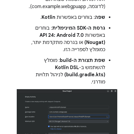
(לדוגמה, com.example.webgpuapp).
שפה
: בוחרים באפשרות
Kotlin
.
גרסת ה-SDK המינימלית
: בוחרים
באפשרות
API 24: Android 7.0
(Nougat)
או בגרסה מתקדמת יותר,
כמומלץ לספרייה הזו.
שפת תצורת ה-build
: מומלץ
להשתמש ב-
Kotlin DSL ‏
(build.gradle.kts)
לניהול תלויות
מודרני.