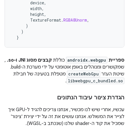
device
,
width
,
height
,
TextureFormat
.
RGBA8Unorm
,
)
)
}
ספריית
androidx.webgpu
כוללת
קבצים מסוג JNI ו-‎ .so
,
שמקושרים ומנוהלים באופן אוטומטי על ידי מערכת ה-build.
שיטת העזר
createWebGpu
מטפלת בטעינה של חבילת
.
libwebgpu_c_bundled.so
הגדרת צינור עיבוד הנתונים
עכשיו, אחרי שיש לנו מכשיר, אנחנו צריכים להגיד ל-GPU איך
לצייר את המשולש. אנחנו עושים את זה על ידי יצירת 'צינור'
שמכיל את קוד ה-shader שלנו (שנכתב ב-WGSL).