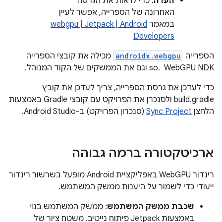
הערה
: כדי לראות את הגרסה
האחרונה של הספרייה, אפשר לעיין
במאמר
webgpu | Jetpack | Android
Developers
הספרייה
androidx.webgpu
מכילה את קובצי הספרייה
WebGPU NDK ‏ .so וגם את הממשקים של הקוד המנוהל.
כדי לעדכן את גרסת הספרייה, צריך לעדכן את קובץ
build.gradle ולסנכרן את הפרויקט עם קובצי Gradle באמצעות
הלחצן
Sync Project
(סנכרון הפרויקט) ב-Android Studio.
ארכיטקטורה ברמה גבוהה
רינדור WebGPU באפליקציית Android מופעל בשרשור רינדור
ייעודי כדי לשמור על היענות ממשק המשתמש.
שכבת ממשק המשתמש
: ממשק המשתמש בנוי
באמצעות Jetpack פיתוח נייטיב. משטח ציור של