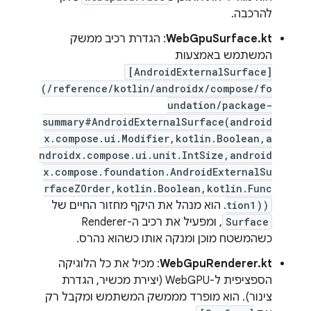
להרכבה.
WebGpuSurface.kt
: הגדרת רכיב ממשק
המשתמש באמצעות
[AndroidExternalSurface]
(/reference/kotlin/androidx/compose/fo
undation/package-
summary#AndroidExternalSurface(android
x.compose.ui.Modifier,kotlin.Boolean,a
ndroidx.compose.ui.unit.IntSize,android
x.compose.foundation.AndroidExternalSu
rfaceZOrder,kotlin.Boolean,kotlin.Func
tion1))
. הוא מנהל את היקף מחזור החיים של
Surface
, ומפעיל את רכיב ה-Renderer
כשהמשטח מוכן ומנקה אותו כשהוא נהרס.
WebGpuRenderer.kt
: מכיל את כל הלוגיקה
הספציפית ל-WebGPU (יצירת מכשיר, הגדרת
צינור). הוא מופרד מממשק המשתמש ומקבל רק