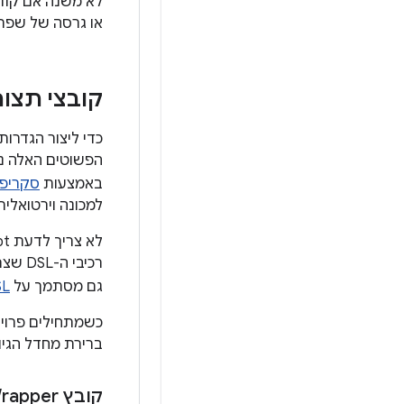
או גרסה של שפת Java בשביל ה-build. פרטים נוספים זמינים ב
קובצי תצורת ld
באמצעות
סקריפט lin
למכונה וירטואלית של Java ‏ (JVM), כדי להגדי
רכיבי ה-DSL שצריך. מידע נוסף על פלאגין של Android Gradle DSL זמין
גם מסתמך על
SL
ברירת מחדל הגיו
קובץ Gradle Wrapper