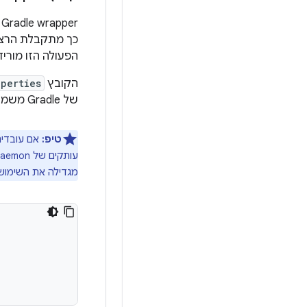
‫Gradle wrapper ‏ (
כך מתקבלת הרצה עקבית יותר של ה-build.
הפעולה הזו מורידה את הפצת Gradle הנדרשת ומפעילה א
הקובץ
perties
של Gradle משמשת להרצת ה-build.
טיפ:
עותקים של Gradle daemon לכל גרסה של Gradle, בנוסף לעותקים נפרדים לכל
מגדילה את השימוש 