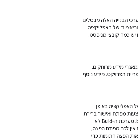
ערכי הבנייה האלה מבטלים
ריאציות של האפליקציה
נה או גרסת SDK לטירגוט שונה. אם יש כמה קובצי מניפסט,
וממאגרי מידע מרוחקים.
פריית הפרויקט. מידע נוסף
ת ה-build, והיא יכולה לחתום על האפליקציה באופן
ת הניפוי באגים באמצעות מפתח ואישור ברירת
מחדל, תוך שימוש בפרטי כניסה ידועים כדי למנוע בקשה להזנת סיסמה בזמן ה-build. מערכת ה-Build לא
אם מגדירים במפורש הגדרת חתימה ל-Build הזה. אם אין לכם מפתח הפצה,
סאות הפצה חתומות כדי