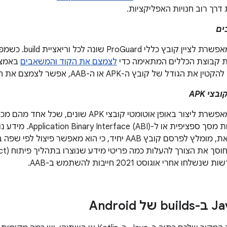
דרך רוב חנויות האפליקציות.
ים
מערכת ה-build מאפשרת 
לצמצם את הקוד והמשאבים
באמצע
י APK
מערכת ה-build מאפשרת ליצור באופן אוטומטי קובצי 
Application Binary Interfac). מידע נוסף זמין במאמר
. עם זאת, מומלץ לפרסם קובץ AAB יחיד, כי הוא מאפשר פי
 אחרי אוגוסט 2021 חייבות להשתמש ב-AAB.