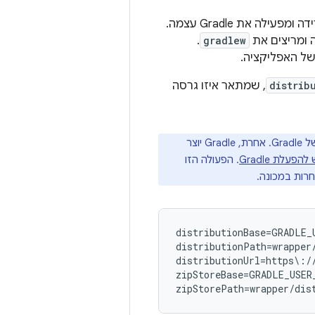
) הוא אפליקציה קטנה שכלולה בקוד המקור שלכם ומורידה ומפעילה את Gradle עצמה.
.
gradlew
distrib
, שמתאר איזו גרסה
אם עובדים בו-זמנית על כמה פרויקטים, כדאי לוודא שכולם משתמשים באותה גרסה של Gradle. אחרת, Gradle יוצר
. הפעולה הזו
חרות במכונה.
distributionBase=GRADLE_U
distributionPath=wrapper/
distributionUrl=https\:/
zipStoreBase=GRADLE_USER_