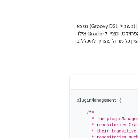
(בשביל Groovy DSL) נמצא
בספריית הפרויקט הבסיסית. קובץ ההגדרות הזה מגדיר את הגדרות המאגר ברמת הפרויקט, ומציין ל-Gradle אילו
ים צריך לציין כל מודול שצריך להיכלל ב-
pluginManagement
{
/**
      * The pluginManage
      * repositories Gra
      * their transitive
      * repositories suc