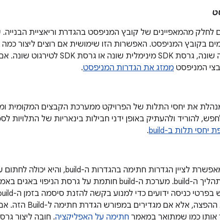
ט
ם לחלק מהמאפיינים של קובץ המניפסט בהגדרת וריאציית הבנייה. 
ים בקובץ המניפסט. האפשרות הזו שימושית אם רוצים ליצור כמה ו
עם שם אפליקציה שונה, גרסת SDK מינימלית שו
ובצי המניפסט
ממזג את הגדרות המניפסט
.
רכת ה-build מנהלת את יחסי התלות של הפרויקט ממערכת הקבצים המקומית 
חפש, להוריד ולהעתיק באופן ידני חבילות בינאריות של התלויות לס
 יחסי תלות ב-build
.
מערכת ה-build מאפשרת לציין הגדרות חתימה בהגדרו
אוטומטי במהלך תהליך ה-build. מערכת ה-build חותמת על גרס
חותמת על גרסת ההפצה, אלא 
ר אותו כמו שמתואר במאמר
חתימה על האפליקציה
. חובה ליצור גר