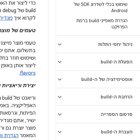
שימוש בכלי לשדרוג SDK של
Android
לקרוא איך
מגדירים 
הגדרת מאפייני build ברמת
הפרויקט
טעמים של מוצר
טעמי מוצר מייצג
ניהול יחסי התלות
בתשלום. אתם יכו
ושימוש חוזר בחל
הפעלת ה-build
ליצור אותן באופן
.
flavors
אופטימיזציה של ה-build
יצירת וריאציות
הרחבת ה-build
פרסום הספרייה
העברת ה-build
המאמר
הגדרת וריא