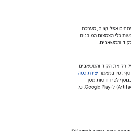
לציין קובץ כללי ProGuard שונה לכל וריאציית build. כשמפתחים אפליקציה, מערכת
ות כלי הצמצום המובנים
APK שונים, שכל אחד מהם מכיל רק את הקוד והמשאבים
יצירת כמה
צול לפי שפה בנוסף לפי דחיסות מסך
וממשק ABI, וגם חוסך את הצורך להעלות כמה פריטי מידע שנוצרו בתהליך פיתוח (Artifact) ל-Google Play. כל