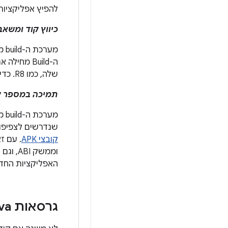
להפיץ אפליקציות 
כיווץ קוד ומשאב
ה-Build מחילה את קבוצת הכללים המתאימה כדי
שלה, כמו R8. כדי להקטין את הגודל של קובץ ה-APK או ה-AAB, אפשר לצמצם את הקוד והמשאבים.
תמיכה במספר קובצ
שנדרשים לצפיפות מסך ספציפית או ל-e (ABI
קובצי APK
האפליקציות החדשות שנשלחו
גרסאות Java ב-builds של Android