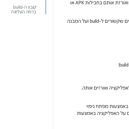
מערכת ה-build של Android מהדרת את המשאבים ואת קוד המקור של האפליקציה, ואורזת אותם בחבילות APK או
קובץ ה-build
ברמה העליונה
, הסברנו על מושגים שקשורים ל-build ועל המבנה
-build מגדירים מאפיינים מסוימים ש-Gradle משתמש בהם כשמבצעים build לאפליקציה ואורזים אותה.
קציה באמצעות מפתח ניפוי
b להפצה עשוי לכווץ, לבצע ערפול קוד (obfuscation) ולחתום על האפליקציה באמצעות