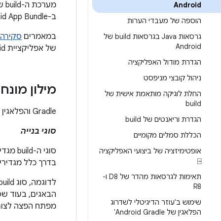
Android
ב-Android App Bundle שאפשר לבדוק, לפרוס, לחתום ולהפיץ.
הוספה של מעבדי הערות
במאמרים
סקירה כללי
גרסאות Java בגרסאות build של
Android
של אפליקציית Android. עכשיו הגיע הזמן להגדיר את ה-build.
הגדרת מודול האפליקציה
ניהול קובצי מניפסט
מילון מונחים בנוש
החלת לוגיקה מותאמת אישית של
build
‫Gradle והפלאגין של Android Gradle עוזרים לכם להגדיר את ההיבטים הבאים של ה-build:
הגדרת וריאנטים של build
סוגי בנייה
הכללת סמלים מקומיים
אופטימיזציה של ביצועי האפליקציה
⍈
בדרך כלל מגדירים סוגי build לשלבים שונים במחזו
תאימות לגרסאות מהדר של D8 ו-
R8
שימוש ב'עוזר הדיגיטלי לשדרוג
מפתח הפצה לצור
הפלאגין של Android Gradle'