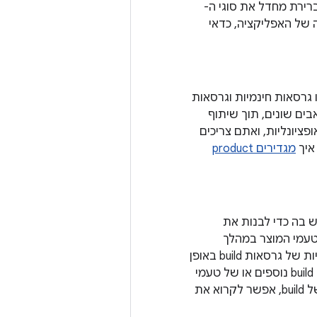
 צריך להגדיר לפחות סוג build אחד. Android Studio יוצר כברירת מחדל את סוגי ה-
ת האריזה של האפליקציה, כדאי
גרסאות חינמיות וגרסאות
ים שונים, תוך שיתוף
ציונליות, ואתם צריכים
 איך
מגדירים product
של סוג build וטעם מוצר, והוא ההגדרה ש-Gradle משתמש בה כדי לבנות את
וי באגים של טעמי המוצר במהלך
הפיתוח, וגרסאות חתומות של טעמי המוצר להפצה. למרות שאתם לא מגדירים וריאציות של גרסאות build באופן
ישיר, אתם מגדירים את סוגי ה-build ואת טעמי המוצר שמרכיבים אותן. יצירה של סוגי build נוספים או של טעמי
מוצר יוצרת גם וריאציות build נוספות. כדי לקבל מידע על יצירה וניהול של וריאנטים של build, אפשר לקרוא את