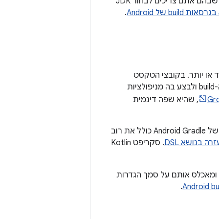
לא משנה אם קוד המקור שלכם כתוב ב-Java, ב-Kotlin או בשתיהן, יש כמה מקומות שבהם אתם צריכים לבחור JDK
.
רות build מותאמות אישית, צריך לבצע שינויים בקובץ הגדרות build אחד או יותר. בקובצי הטקסט
הפשוטים האלה נעשה שימוש בשפה ספציפית לדומיין (DSL) כדי לתאר את לוגיקת ה-build ולבצע בה מניפולציות
Gr
, שהיא שפה דינמית
לא צריך לדעת Kotlin Script או Groovy כדי להתחיל להגדיר את ה-build, כי הפלאגין של Android Gradle כולל את רוב
ה בנושא DSL
. סקריפט Kotlin
חלק מהקבצים האלה ומאכלס אותם על סמך הגדרות
.