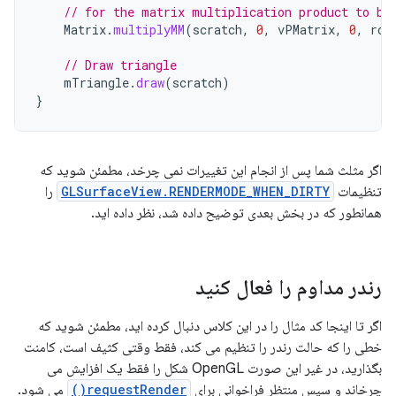
// for the matrix multiplication product to be
Matrix
.
multiplyMM
(
scratch
,
0
,
vPMatrix
,
0
,
rot
// Draw triangle
mTriangle
.
draw
(
scratch
)
}
اگر مثلث شما پس از انجام این تغییرات نمی چرخد، مطمئن شوید که
تنظیمات
GLSurfaceView.RENDERMODE_WHEN_DIRTY
را
همانطور که در بخش بعدی توضیح داده شد، نظر داده اید.
رندر مداوم را فعال کنید
اگر تا اینجا کد مثال را در این کلاس دنبال کرده اید، مطمئن شوید که
خطی را که حالت رندر را تنظیم می کند، فقط وقتی کثیف است، کامنت
بگذارید، در غیر این صورت OpenGL شکل را فقط یک افزایش می
چرخاند و سپس منتظر فراخوانی برای
requestRender()
می شود.