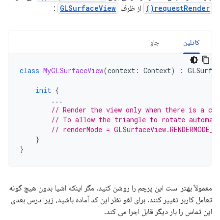
requestRender()
از ظرف
GLSurfaceView
:
کاتلین
جاوا
class
MyGLSurfaceView
(
context
:
Context
)
:
GLSurfac
init
{
...
// Render the view only when there is a cha
// To allow the triangle to rotate automat
// renderMode = GLSurfaceView.RENDERMODE_W
}
}
معمولاً بهتر است این پرچم را روشن کنید، مگر اینکه اشیا بدون هیچ گونه
تعامل کاربر تغییر کنند. برای لغو نظر این کد آماده باشید، زیرا درس بعدی
این تماس را بار دیگر قابل اجرا می کند.