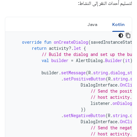
لتسليم أحداث النقر إلى النشاط:
Java
Kotlin
override
fun
onCreateDialog
(
savedInstanceState
return
activity
?.
let
{
// Build the dialog and set up the butt
val
builder
=
AlertDialog
.
Builder
(
it
)
builder
.
setMessage
(
R
.
string
.
dialog_sta
.
setPositiveButton
(
R
.
string
.
st
DialogInterface
.
OnClic
// Send the positiv
// host activity.
listener
.
onDialogP
})
.
setNegativeButton
(
R
.
string
.
ca
DialogInterface
.
OnClic
// Send the negativ
// host activity.