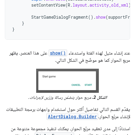
setContentView
(
R
.
layout
.
activity_old_xml
)
StartGameDialogFragment
().
show
(
supportFrag
}
}
عند إنشاء مثيل لهذه الفئة واستدعاء
show()
على هذا العنصر، يظهر
مربع الحوار كما هو موضّح في الشكل التالي.
الشكل 2.
مربع حوار يتضمّن رسالة وزرّين لإجراءات.
يقدّم القسم التالي تفاصيل أكثر حول استخدام واجهات برمجة التطبيقات
لإنشاء مربّع الحوار.
AlertDialog.Builder
استنادًا إلى مدى تعقيد مربّع الحوار، يمكنك تنفيذ مجموعة متنوعة من