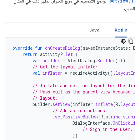
setView()
لوضع التصميم في مربّع الحوار. يظهر ذلك في المثال
التالي.
Java
Kotlin
override
fun
onCreateDialog
(
savedInstanceState
:
Bu
return
activity
?.
let
{
val
builder
=
AlertDialog
.
Builder
(
it
)
// Get the layout inflater.
val
inflater
=
requireActivity
().
layoutInf
// Inflate and set the layout for the dialo
// Pass null as the parent view because it
// layout.
builder
.
setView
(
inflater
.
inflate
(
R
.
layout
.
// Add action buttons.
.
setPositiveButton
(
R
.
string
.
signin
DialogInterface
.
OnClickLis
// Sign in the user.
})