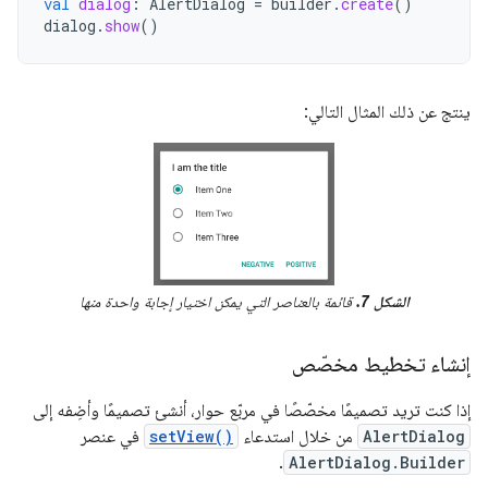
val
dialog
:
AlertDialog
=
builder
.
create
()
dialog
.
show
()
ينتج عن ذلك المثال التالي:
الشكل 7.
قائمة بالعناصر التي يمكن اختيار إجابة واحدة منها
إنشاء تخطيط مخصّص
إذا كنت تريد تصميمًا مخصّصًا في مربّع حوار، أنشئ تصميمًا وأضِفه إلى
AlertDialog
من خلال استدعاء
setView()
في عنصر
.
AlertDialog.Builder