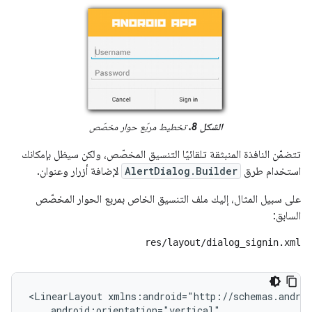
الشكل 8.
تخطيط مربّع حوار مخصّص
تتضمّن النافذة المنبثقة تلقائيًا التنسيق المخصّص، ولكن سيظل بإمكانك
استخدام طرق
AlertDialog.Builder
لإضافة أزرار وعنوان.
على سبيل المثال، إليك ملف التنسيق الخاص بمربع الحوار المخصّص
السابق:
res/layout/dialog_signin.xml
<LinearLayout