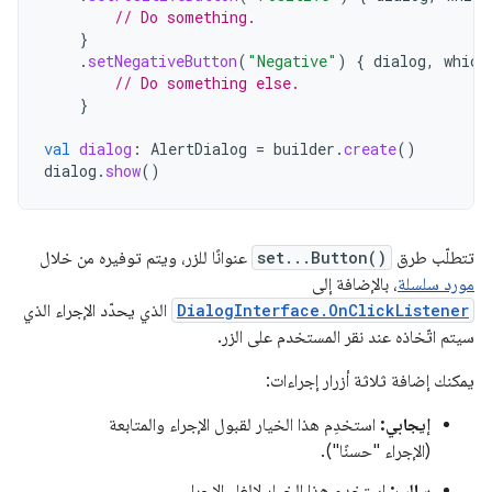
// Do something.
}
.
setNegativeButton
(
"Negative"
)
{
dialog
,
which
// Do something else.
}
val
dialog
:
AlertDialog
=
builder
.
create
()
dialog
.
show
()
تتطلّب طرق
set...Button()
عنوانًا للزر، ويتم توفيره من خلال
مورد سلسلة
، بالإضافة إلى
DialogInterface.OnClickListener
الذي يحدّد الإجراء الذي
سيتم اتّخاذه عند نقر المستخدم على الزر.
يمكنك إضافة ثلاثة أزرار إجراءات:
إيجابي:
استخدِم هذا الخيار لقبول الإجراء والمتابعة
(الإجراء "حسنًا").
سالب:
استخدِم هذا الخيار لإلغاء الإجراء.