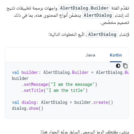
تقدّم الفئة
AlertDialog.Builder
واجهات برمجة تطبيقات تتيح
لك إنشاء
AlertDialog
يتضمّن أنواع المحتوى هذه، بما في ذلك
تصميم مخصّص.
لإنشاء
AlertDialog
، اتّبِع الخطوات التالية:
Java
Kotlin
val
builder
:
AlertDialog
.
Builder
=
AlertDialog
.
Bui
builder
.
setMessage
(
"I am the message"
)
.
setTitle
(
"I am the title"
)
val
dialog
:
AlertDialog
=
builder
.
create
()
dialog
.
show
()
ينشئ مقتطف الرمز البرمجي السابق مربّع الحوار هذا: