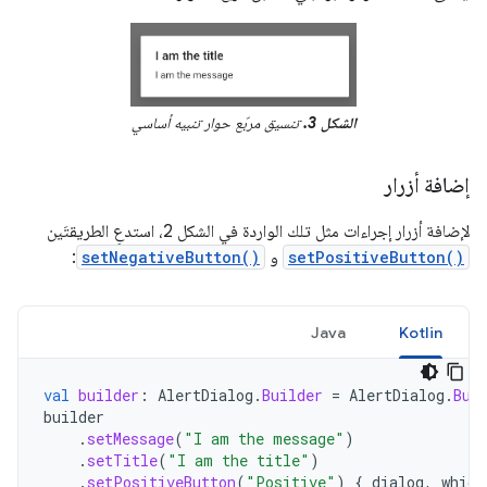
الشكل 3.
تنسيق مربّع حوار تنبيه أساسي
إضافة أزرار
لإضافة أزرار إجراءات مثل تلك الواردة في الشكل 2، استدعِ الطريقتَين
setPositiveButton()
و
setNegativeButton()
:
Java
Kotlin
val
builder
:
AlertDialog
.
Builder
=
AlertDialog
.
Bui
builder
.
setMessage
(
"I am the message"
)
.
setTitle
(
"I am the title"
)
.
setPositiveButton
(
"Positive"
)
{
dialog
,
which