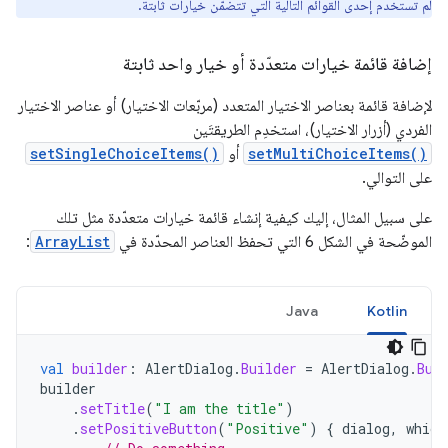
لم تستخدم إحدى القوائم التالية التي تتضمّن خيارات ثابتة.
إضافة قائمة خيارات متعدّدة أو خيار واحد ثابتة
لإضافة قائمة بعناصر الاختيار المتعدد (مربّعات الاختيار) أو عناصر الاختيار
الفردي (أزرار الاختيار)، استخدِم الطريقتَين
setMultiChoiceItems()
أو
setSingleChoiceItems()
على التوالي.
على سبيل المثال، إليك كيفية إنشاء قائمة خيارات متعدّدة مثل تلك
الموضّحة في الشكل 6 التي تحفظ العناصر المحدّدة في
ArrayList
:
Java
Kotlin
val
builder
:
AlertDialog
.
Builder
=
AlertDialog
.
Bui
builder
.
setTitle
(
"I am the title"
)
.
setPositiveButton
(
"Positive"
)
{
dialog
,
which