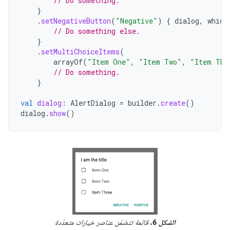
// Do something.
}
.
setNegativeButton
(
"Negative"
)
{
dialog
,
which
// Do something else.
}
.
setMultiChoiceItems
(
arrayOf
(
"Item One"
,
"Item Two"
,
"Item Thr
// Do something.
}
val
dialog
:
AlertDialog
=
builder
.
create
()
dialog
.
show
()
الشكل 6.
قائمة تتضمّن عناصر خيارات متعدّدة