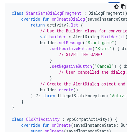
class
StartGameDialogFragment
:
DialogFragment
()
override
fun
onCreateDialog
(
savedInstanceState
return
activity
?.
let
{
// Use the Builder class for convenient
val
builder
=
AlertDialog
.
Builder
(
it
)
builder
.
setMessage
(
"Start game"
)
.
setPositiveButton
(
"Start"
)
{
dial
// START THE GAME!
}
.
setNegativeButton
(
"Cancel"
)
{
dia
// User cancelled the dialog.
}
// Create the AlertDialog object and r
builder
.
create
()
}
?:
throw
IllegalStateException
(
"Activity
}
}
class
OldXmlActivity
:
AppCompatActivity
()
{
override
fun
onCreate
(
savedInstanceState
:
Bund
super
.
onCreate
(
savedInstanceState
)