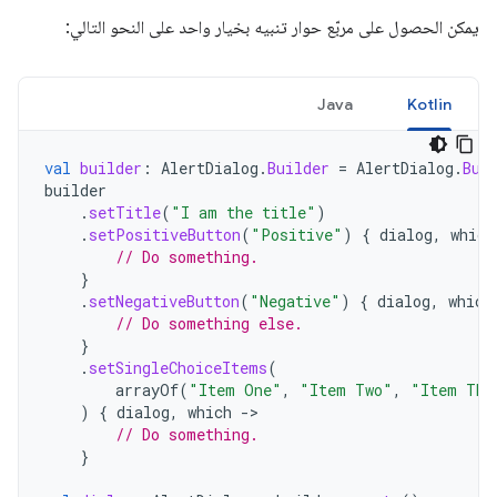
يمكن الحصول على مربّع حوار تنبيه بخيار واحد على النحو التالي:
Java
Kotlin
val
builder
:
AlertDialog
.
Builder
=
AlertDialog
.
Bui
builder
.
setTitle
(
"I am the title"
)
.
setPositiveButton
(
"Positive"
)
{
dialog
,
which
// Do something.
}
.
setNegativeButton
(
"Negative"
)
{
dialog
,
which
// Do something else.
}
.
setSingleChoiceItems
(
arrayOf
(
"Item One"
,
"Item Two"
,
"Item Thr
)
{
dialog
,
which
-
// Do something.
}