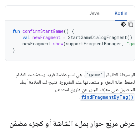
Java
Kotlin
fun
confirmStartGame
()
{
val
newFragment
=
StartGameDialogFragment
()
newFragment
.
show
(
supportFragmentManager
,
"game
}
الوسيطة الثانية،
"game"
، هي اسم علامة فريد يستخدمه النظام
لحفظ حالة الجزء واستعادتها عند الضرورة. تتيح لك العلامة أيضًا
الحصول على معرّف للجزء عن طريق استدعاء
.
findFragmentByTag()
عرض مربّع حوار بملء الشاشة أو كجزء مضمّن