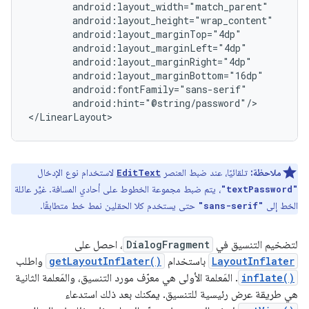
android:hint="@string/password"/>

</LinearLayout>
ملاحظة:
تلقائيًا، عند ضبط العنصر
لاستخدام نوع الإدخال
EditText
، يتم ضبط مجموعة الخطوط على أحادي المسافة. غيِّر عائلة
"textPassword"
الخط إلى
حتى يستخدم كلا الحقلين نمط خط متطابقًا.
"sans-serif"
لتضخيم التنسيق في
DialogFragment
، احصل على
LayoutInflater
باستخدام
getLayoutInflater()
واطلب
inflate()
. المَعلمة الأولى هي معرّف مورد التنسيق، والمَعلمة الثانية
هي طريقة عرض رئيسية للتنسيق. يمكنك بعد ذلك استدعاء