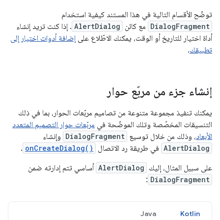
توضّح الأقسام التالية في هذا المستند كيفية استخدام
DialogFragment
مع كائن
AlertDialog
. إذا كنت تريد إنشاء
أداة اختيار للتاريخ أو الوقت، يمكنك الاطّلاع على
إضافة أدوات اختيار إلى
تطبيقك
.
إنشاء جزء من مربّع حوار
يمكنك تنفيذ مجموعة متنوعة من تصاميم مربّعات الحوار، بما في ذلك
التنسيقات المخصّصة وتلك الموضّحة في
مربّعات حوار التصميم المتعدد
الأبعاد
، وذلك من خلال توسيع
DialogFragment
وإنشاء
AlertDialog
في طريقة رد الاتصال
onCreateDialog()
.
على سبيل المثال، إليك
AlertDialog
أساسي تتم إدارته ضمن
:
DialogFragment
Java
Kotlin