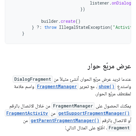
listener
.
onDialogNe
})
builder
.
create
()
}
?:
throw
IllegalStateException
(
"Activity
}
عرض مربّع حوار
عندما تريد عرض مربّع الحوار، أنشئ مثيلاً من
DialogFragment
واستدعِ
show()
، مع تمرير
FragmentManager
واسم علامة
لمقتطف مربّع الحوار.
يمكنك الحصول على
FragmentManager
من خلال الاتصال بالرقم
getSupportFragmentManager()
من
FragmentActivity
أو الاتصال بالرقم
getParentFragmentManager()
من
Fragment
. اطّلِع على المثال التالي: