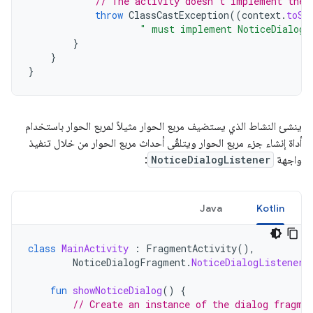
// The activity doesn't implement the 
throw
ClassCastException
((
context
.
toSt
" must implement NoticeDialogL
}
}
}
ينشئ النشاط الذي يستضيف مربع الحوار مثيلاً لمربع الحوار باستخدام
أداة إنشاء جزء مربع الحوار ويتلقّى أحداث مربع الحوار من خلال تنفيذ
واجهة
NoticeDialogListener
:
Java
Kotlin
class
MainActivity
:
FragmentActivity
(),
NoticeDialogFragment
.
NoticeDialogListener
fun
showNoticeDialog
()
{
// Create an instance of the dialog fragme