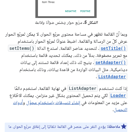
الشكل 5.
مربّع حوار يتضمّن عنوانًا وقائمة
وبما أنّ القائمة تظهر في مساحة محتوى مربّع الحوار، لا يمكن لمربّع الحوار
عرض كلّ من الرسالة والقائمة. اضبط عنوانًا لمربّع الحوار باستخدام
setTitle()
. لتحديد عناصر القائمة، استدعِ الدالة
setItems()
مع تمرير مصفوفة. بدلاً من ذلك، يمكنك تحديد قائمة باستخدام
setAdapter()
. يتيح لك ذلك إعداد قائمة تستند إلى بيانات
ديناميكية، مثل البيانات الواردة من قاعدة بيانات، وذلك باستخدام
.
ListAdapter
إذا كنت تستخدم
ListAdapter
في نهاية القائمة، استخدِم دائمًا
Loader
لكي يتم تحميل المحتوى بشكل غير متزامن. يمكنك الاطّلاع
على مزيد من المعلومات في
إنشاء تنسيقات باستخدام محوّل
و
أدوات
التحميل
.
ملاحظة:
يؤدي النقر على عنصر في القائمة تلقائيًا إلى إغلاق مربّع الحوار، ما