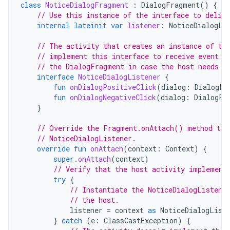
class
NoticeDialogFragment
:
DialogFragment
()
{
// Use this instance of the interface to delive
internal
lateinit
var
listener
:
NoticeDialogLi
// The activity that creates an instance of th
// implement this interface to receive event c
// the DialogFragment in case the host needs t
interface
NoticeDialogListener
{
fun
onDialogPositiveClick
(
dialog
:
DialogFr
fun
onDialogNegativeClick
(
dialog
:
DialogFr
}
// Override the Fragment.onAttach() method to 
// NoticeDialogListener.
override
fun
onAttach
(
context
:
Context
)
{
super
.
onAttach
(
context
)
// Verify that the host activity implement
try
{
// Instantiate the NoticeDialogListene
// the host.
listener
=
context
as
NoticeDialogList
}
catch
(
e
:
ClassCastException
)
{