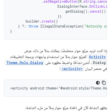
.
setNegativeButton
(
R
.
string
.
cancel
DialogInterface
.
OnClickLis
getDialog
().
cancel
()
})
builder
.
create
()
}
?:
throw
IllegalStateException
(
"Activity can
}
إذا كنت تريد مربّع حوار مخصّصًا، يمكنك بدلاً من ذلك عرض
Activity
كمربّع حوار بدلاً من استخدام واجهات برمجة التطبيقات
Dialog
. أنشئ نشاطًا واضبط مظهره على
Theme.Holo.Dialog
في عنصر البيان
<activity>
:
<activity
android:theme="@android:style/Theme.Holo
يظهر النشاط الآن في نافذة مربّع حوار بدلاً من ملء الشاشة.