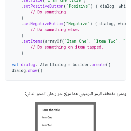
.
setTitle
(
"I am the title"
)
.
setPositiveButton
(
"Positive"
)
{
dialog
,
which
// Do something.
}
.
setNegativeButton
(
"Negative"
)
{
dialog
,
which
// Do something else.
}
.
setItems
(
arrayOf
(
"Item One"
,
"Item Two"
,
"It
// Do something on item tapped.
}
val
dialog
:
AlertDialog
=
builder
.
create
()
dialog
.
show
()
ينشئ مقتطف الرمز البرمجي هذا مربّع حوار على النحو التالي: