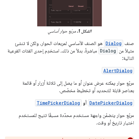
الشكل 1.
مربّع حوار أساسي
صنف
Dialog
هو الصنف الأساسي لمربعات الحوار، ولكن لا تنشئ
مثيلاً من
Dialog
مباشرةً. بدلاً من ذلك، استخدِم إحدى الفئات الفرعية
التالية:
AlertDialog
مربّع حوار يمكنه عرض عنوان أو ما يصل إلى ثلاثة أزرار أو قائمة
بعناصر قابلة للتحديد أو تخطيط مخصّص.
DatePickerDialog
أو
TimePickerDialog
مربّع حوار يتضمّن واجهة مستخدم محدّدة مسبقًا تتيح للمستخدم
اختيار تاريخ أو وقت.