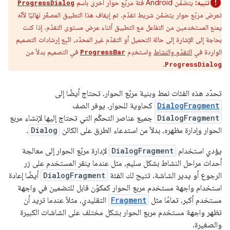
تنبيه:
يتضمّن Android فئة مربّع حوار أخرى باسم
ProgressDialog
تعرض مربّع حوار يتضمّن شريط تقدّم. تم إيقاف هذا التطبيق المصغّر نهائيًا لأنّه
يمنع المستخدمين من التفاعل مع التطبيق أثناء عرض مستوى التقدّم. إذا كنت
بحاجة إلى الإشارة إلى حالة التحميل أو التقدّم غير المحدّد، اتّبِع إرشادات التصميم
الواردة في
التقدّم والنشاط
واستخدِم
في التصميم بدلاً من
ProgressBar
.
ProgressDialog
تحدّد هذه الفئات نمط وبنية مربّع الحوار. تحتاج أيضًا إلى
DialogFragment
كحاوية للحوار. يوفر الصف
DialogFragment
جميع عناصر التحكّم التي تحتاج إليها لإنشاء مربع
الحوار وإدارة مظهره، بدلاً من استدعاء الطرق على الكائن
Dialog
.
يؤدي استخدام
DialogFragment
لإدارة مربّع الحوار إلى معالجة
أحداث مراحل النشاط بشكل سليم، مثل عندما ينقر المستخدم على زر
الرجوع أو يدير الشاشة. تتيح لك الفئة
DialogFragment
أيضًا إعادة
استخدام واجهة مستخدم مربع الحوار كمكوّن قابل للتضمين في واجهة
مستخدم أكبر، تمامًا مثل
Fragment
التقليدي، مثلاً عندما تريد أن
تظهر واجهة مستخدم مربع الحوار بشكل مختلف على الشاشات الكبيرة
والصغيرة.