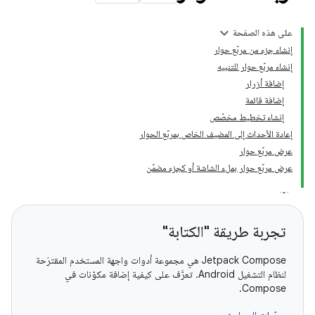
على هذه الصفحة
إنشاء جزء من مربّع حوار
إنشاء مربّع حوار للتنبيه
إضافة أزرار
إضافة قائمة
إنشاء تخطيط مخصّص
إعادة الأحداث إلى المضيف الخاص بمربّع الحوار
عرض مربّع حوار
عرض مربّع حوار بملء الشاشة أو كجزء مضمّن
تجربة طريقة "الكتابة"
‫Jetpack Compose هي مجموعة أدوات واجهة المستخدم المقترَحة
لنظام التشغيل Android. تعرَّف على كيفية إضافة مكوّنات في
Compose.