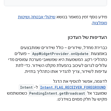
מידע נוסף זמין במאמר בנושא
שיקולי אבטחה ושיטות
מומלצות
.
העדיפות של העדכון
כברירת מחדל, שידורים – כולל שידורים שמתבצעים
באמצעות
AppWidgetProvider.onUpdate
– פועלים
כתהליכי רקע. המשמעות היא שמשאבי מערכת עמוסים מדי
עלולים לגרום לעיכוב בהפעלת מקלט השידור. כדי לתת
עדיפות לשידור, צריך להגדיר אותו כתהליך בחזית.
לדוגמה, אפשר להוסיף את הדגל
Intent.FLAG_RECEIVER_FOREGROUND
ל-
Intent
שמועבר אל
PendingIntent.getBroadcast
כשמשתמש
מקיש על חלק מסוים בווידג'ט.