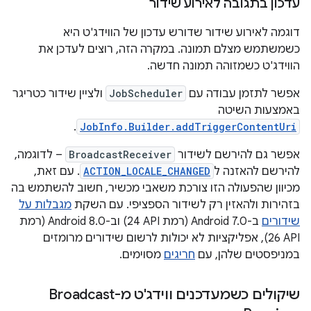
עדכון בתגובה לאירוע שידור
דוגמה לאירוע שידור שדורש עדכון של הווידג'ט היא
כשמשתמש מצלם תמונה. במקרה הזה, רוצים לעדכן את
הווידג'ט כשמזוהה תמונה חדשה.
אפשר לתזמן עבודה עם
JobScheduler
ולציין שידור כטריגר
באמצעות השיטה
.
JobInfo.Builder.addTriggerContentUri
אפשר גם להירשם לשידור
BroadcastReceiver
– לדוגמה,
להירשם להאזנה ל
ACTION_LOCALE_CHANGED
. עם זאת,
מכיוון שהפעולה הזו צורכת משאבי מכשיר, חשוב להשתמש בה
בזהירות ולהאזין רק לשידור הספציפי. עם השקת
מגבלות על
שידורים
ב-Android 7.0 (רמת API‏ 24) וב-Android 8.0 (רמת
API‏ 26), אפליקציות לא יכולות לרשום שידורים מרומזים
במניפסטים שלהן, עם
חריגים
מסוימים.
שיקולים כשמעדכנים ווידג'ט מ-Broadcast