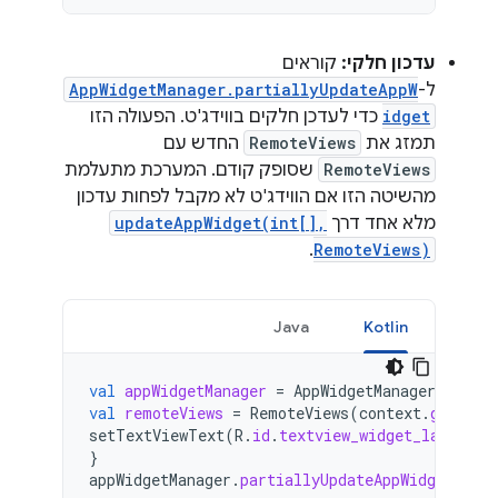
עדכון חלקי:
קוראים
ל-
AppWidgetManager.partiallyUpdateAppW
idget
כדי לעדכן חלקים בווידג'ט. הפעולה הזו
תמזג את
RemoteViews
החדש עם
RemoteViews
שסופק קודם. המערכת מתעלמת
מהשיטה הזו אם הווידג'ט לא מקבל לפחות עדכון
מלא אחד דרך
updateAppWidget(int[],
.
RemoteViews)
Java
Kotlin
val
appWidgetManager
=
AppWidgetManager
.
getIns
val
remoteViews
=
RemoteViews
(
context
.
getPack
setTextViewText
(
R
.
id
.
textview_widget_layout
,
}
appWidgetManager
.
partiallyUpdateAppWidget
(
app