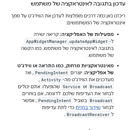
עדכון בתגובה לאינטראקציה של משתמש
ריכזנו כאן כמה דרכים מומלצות לעדכן את הווידג'ט על סמך
אינטראקציה של המשתמשים:
מפעילות של האפליקציה:
קריאה ישירה
ל-
AppWidgetManager.updateAppWidget
בתגובה לאינטראקציה של משתמש, כמו הקשה
של משתמש.
מאינטראקציות מרחוק, כמו התראה או ווידג'ט
של אפליקציה:
יוצרים
PendingIntent
, ואז
מעדכנים את הווידג'ט מה-
Activity
,‏
Broadcast
או
Service
שהופעלו. אתם יכולים
לבחור את העדיפות שלכם. לדוגמה, אם בוחרים
Broadcast
בשביל
PendingIntent
, אפשר
לבחור
שידור בחזית
כדי לתת עדיפות
ל
BroadcastReceiver
.