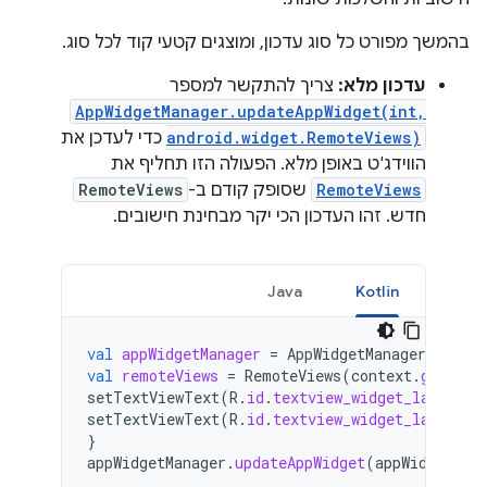
בהמשך מפורט כל סוג עדכון, ומוצגים קטעי קוד לכל סוג.
עדכון מלא:
צריך להתקשר למספר
AppWidgetManager.updateAppWidget(int,
android.widget.RemoteViews)
כדי לעדכן את
הווידג'ט באופן מלא. הפעולה הזו תחליף את
RemoteViews
שסופק קודם ב-
RemoteViews
חדש. זהו העדכון הכי יקר מבחינת חישובים.
Java
Kotlin
val
appWidgetManager
=
AppWidgetManager
.
getIns
val
remoteViews
=
RemoteViews
(
context
.
getPack
setTextViewText
(
R
.
id
.
textview_widget_layout1
,
setTextViewText
(
R
.
id
.
textview_widget_layout2
,
}
appWidgetManager
.
updateAppWidget
(
appWidgetId
,