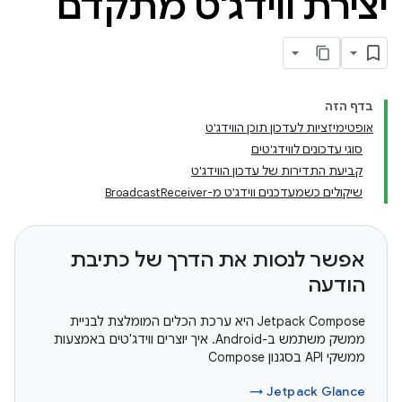
יצירת ווידג'ט מתקדם
בדף הזה
אופטימיזציות לעדכון תוכן הווידג'ט
סוגי עדכונים לווידג'טים
קביעת התדירות של עדכון הווידג'ט
שיקולים כשמעדכנים ווידג'ט מ-BroadcastReceiver
אפשר לנסות את הדרך של כתיבת
הודעה
‫Jetpack Compose היא ערכת הכלים המומלצת לבניית
ממשק משתמש ב-Android. איך יוצרים ווידג'טים באמצעות
ממשקי API בסגנון Compose
Jetpack Glance →