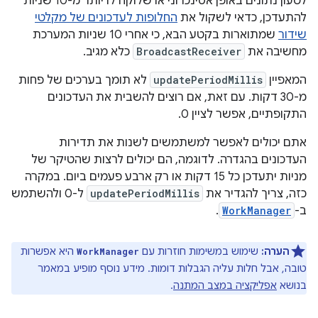
לטעון נתונים באופן אסינכרוני או שלוקח לו יותר מ-10 שניות
להתעדכן, כדאי לשקול את
החלופות לעדכונים של מקלטי
שידור
שמתוארות בקטע הבא, כי אחרי 10 שניות המערכת
מחשיבה את
BroadcastReceiver
כלא מגיב.
המאפיין
updatePeriodMillis
לא תומך בערכים של פחות
מ-30 דקות. עם זאת, אם רוצים להשבית את העדכונים
התקופתיים, אפשר לציין 0.
אתם יכולים לאפשר למשתמשים לשנות את תדירות
העדכונים בהגדרה. לדוגמה, הם יכולים לרצות שהטיקר של
מניות יתעדכן כל 15 דקות או רק ארבע פעמים ביום. במקרה
כזה, צריך להגדיר את
updatePeriodMillis
ל-0 ולהשתמש
ב-
WorkManager
.
הערה:
שימוש במשימות חוזרות עם
היא אפשרות
WorkManager
טובה, אבל חלות עליה הגבלות דומות. מידע נוסף מופיע במאמר
בנושא
אפליקציה במצב המתנה
.