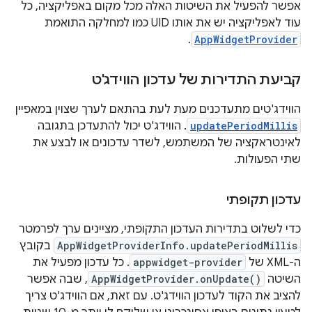
אפשר להפעיל את השיטות האלה מכל מקום באפליקציה, כל
עוד לאפליקציה יש את אותו UID כמו למחלקה התואמת
.
AppWidgetProvider
קביעת התדירות של עדכון הווידג'ט
הווידג'טים מתעדכנים מעת לעת בהתאם לערך שצוין במאפיין
updatePeriodMillis
. הווידג'ט יכול להתעדכן בתגובה
לאינטראקציה של המשתמש, לשדר עדכונים או לבצע את
שתי הפעולות.
עדכון תקופתי
כדי לשלוט בתדירות העדכון התקופתי, מציינים ערך לפרמטר
AppWidgetProviderInfo.updatePeriodMillis
בקובץ
ה-XML של
appwidget-provider
. כל עדכון מפעיל את
השיטה
AppWidgetProvider.onUpdate()
, שבה אפשר
להציב את הקוד לעדכון הווידג'ט. עם זאת, אם הווידג'ט צריך