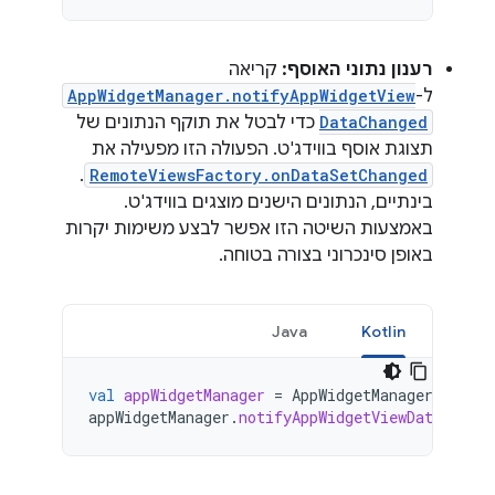
רענון נתוני האוסף:
קריאה
ל-
AppWidgetManager.notifyAppWidgetView
DataChanged
כדי לבטל את תוקף הנתונים של
תצוגת אוסף בווידג'ט. הפעולה הזו מפעילה את
.
RemoteViewsFactory.onDataSetChanged
בינתיים, הנתונים הישנים מוצגים בווידג'ט.
באמצעות השיטה הזו אפשר לבצע משימות יקרות
באופן סינכרוני בצורה בטוחה.
Java
Kotlin
val
appWidgetManager
=
AppWidgetManager
.
getIns
appWidgetManager
.
notifyAppWidgetViewDataChange