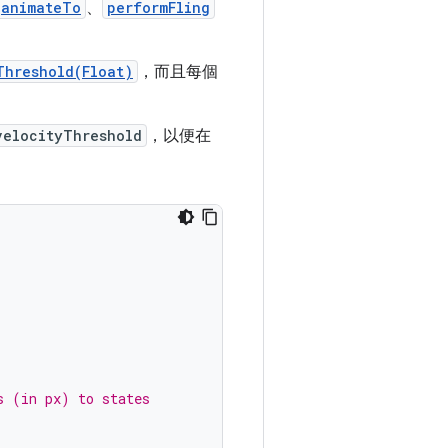
animateTo
、
performFling
Threshold(Float)
，而且每個
velocityThreshold
，以便在
s (in px) to states