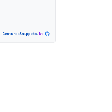
GesturesSnippets
.
kt