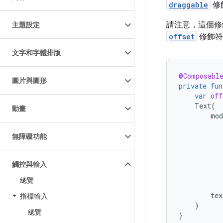
draggable
修
請注意，這個
主題設定
offset
修飾符
文字和字體排版
@Composabl
圖片與圖形
private
fun
var
off
Text
(
動畫
mod
無障礙功能
觸控與輸入
總覽
tex
指標輸入
)
總覽
}