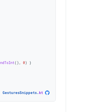
,
undToInt
(),
0
)
}
GesturesSnippets
.
kt