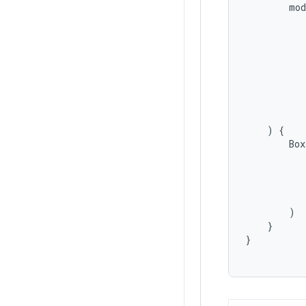
mod
)
{
Box
)
}
}