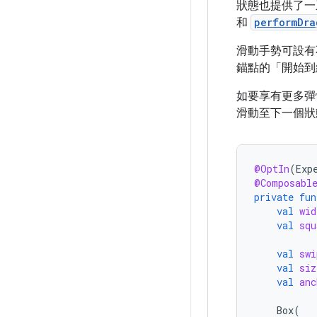
狀態也提供了一
和
performDra
滑動手勢可設有
錨點的「開始到
如要享有更多彈
滑動至下一個狀
@OptIn
(
Exp
@Composabl
private
fun
val
wid
val
squ
val
swi
val
siz
val
anc
Box
(