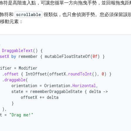
飾符是高階進入點，可讓您循單一方向拖曳手勢，並回報拖曳距離
修飾符和
scrollable
很類似，也只會偵測手勢。您必須保留該
移動元素：
e
DraggableText
()
{
setX
by
remember
{
mutableFloatStateOf
(
0f
)
}
ifier
=
Modifier
.
offset
{
IntOffset
(
offsetX
.
roundToInt
(),
0
)
}
.
draggable
(
orientation
=
Orientation
.
Horizontal
,
state
=
rememberDraggableState
{
delta
-
offsetX
+=
delta
}
),
t
=
"Drag me!"