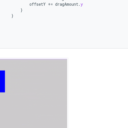
offsetY
+=
dragAmount
.
y
}
}