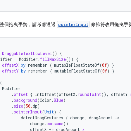
整個拖曳手勢，請考慮透過
pointerInput
修飾符改用拖曳手
e
DraggableTextLowLevel
()
{
difier
=
Modifier
.
fillMaxSize
())
{
offsetX
by
remember
{
mutableFloatStateOf
(
0f
)
}
offsetY
by
remember
{
mutableFloatStateOf
(
0f
)
}
(
Modifier
.
offset
{
IntOffset
(
offsetX
.
roundToInt
(),
offsetY
.
.
background
(
Color
.
Blue
)
.
size
(
50.
dp
)
.
pointerInput
(
Unit
)
{
detectDragGestures
{
change
,
dragAmount
-
change
.
consume
()
offsetX
+=
dragAmount
.
x