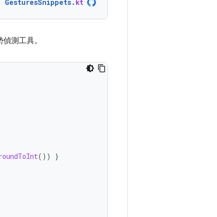
GesturesSnippets
.
kt
勢偵測工具。
roundToInt
())
}