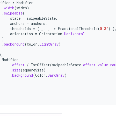
ifier
=
Modifier
.
width
(
width
)
.
swipeable
(
state
=
swipeableState
,
anchors
=
anchors
,
thresholds
=
{
_
,
_
-
>
FractionalThreshold
(
0.3f
)
}
orientation
=
Orientation
.
Horizontal
)
.
background
(
Color
.
LightGray
)
(
Modifier
.
offset
{
IntOffset
(
swipeableState
.
offset
.
value
.
ro
.
size
(
squareSize
)
.
background
(
Color
.
DarkGray
)