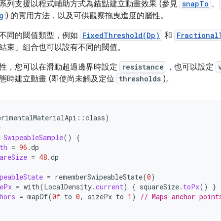
系列支援以程式輔助方式為錨點建立動畫效果 (參見
snapTo
、
g
) 的實用方法，以及可供觀察拖曳進度的屬性。
不同的閾值類型，例如
FixedThreshold(Dp)
和
Fractional
結束」組合也可以設有不同的閾值。
性，您可以在滑動超過邊界時設定
resistance
，也可以設定
態時建立動畫 (即使尚未觸及定位
thresholds
)。
erimentalMaterialApi
::
class
)
e
SwipeableSample
()
{
th
=
96.
dp
areSize
=
48.
dp
peableState
=
rememberSwipeableState
(
0
)
ePx
=
with
(
LocalDensity
.
current
)
{
squareSize
.
toPx
()
}
hors
=
mapOf
(
0f
to
0
,
sizePx
to
1
)
// Maps anchor point