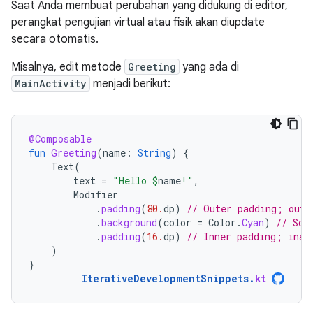
Saat Anda membuat perubahan yang didukung di editor,
perangkat pengujian virtual atau fisik akan diupdate
secara otomatis.
Misalnya, edit metode
Greeting
yang ada di
MainActivity
menjadi berikut:
@Composable
fun
Greeting
(
name
:
String
)
{
Text
(
text
=
"Hello 
$
name
!"
,
Modifier
.
padding
(
80.
dp
)
// Outer padding; outs
.
background
(
color
=
Color
.
Cyan
)
// Sol
.
padding
(
16.
dp
)
// Inner padding; insi
)
}
IterativeDevelopmentSnippets
.
kt