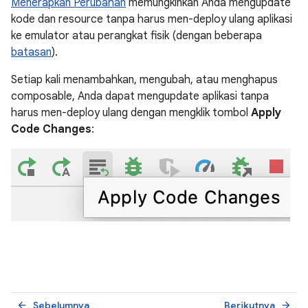
Menerapkan Perubahan
memungkinkan Anda mengupdate
kode dan resource tanpa harus men-deploy ulang aplikasi
ke emulator atau perangkat fisik (dengan beberapa
batasan
).
Setiap kali menambahkan, mengubah, atau menghapus
composable, Anda dapat mengupdate aplikasi tanpa
harus men-deploy ulang dengan mengklik tombol
Apply
Code Changes
:
Sebelumnya
Berikutnya
arrow_back
arrow_forward