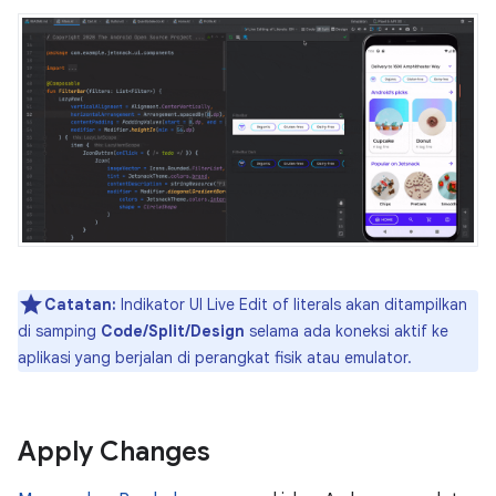
Catatan:
Indikator UI Live Edit of literals akan ditampilkan
di samping
Code/Split/Design
selama ada koneksi aktif ke
aplikasi yang berjalan di perangkat fisik atau emulator.
Apply Changes