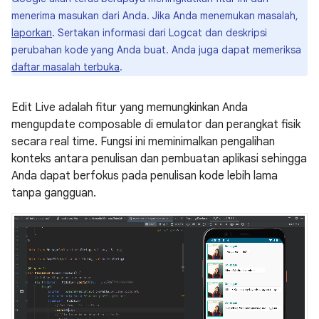
menerima masukan dari Anda. Jika Anda menemukan masalah,
laporkan
. Sertakan informasi dari Logcat dan deskripsi
perubahan kode yang Anda buat. Anda juga dapat memeriksa
daftar masalah terbuka
.
Edit Live adalah fitur yang memungkinkan Anda
mengupdate composable di emulator dan perangkat fisik
secara real time. Fungsi ini meminimalkan pengalihan
konteks antara penulisan dan pembuatan aplikasi sehingga
Anda dapat berfokus pada penulisan kode lebih lama
tanpa gangguan.