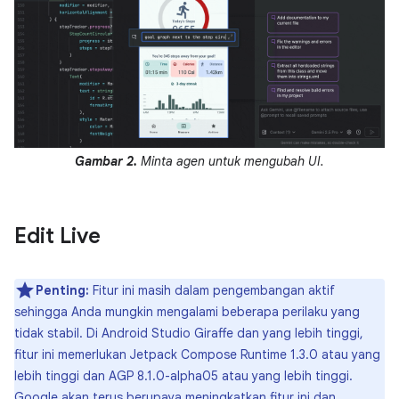
Gambar 2.
Minta agen untuk mengubah UI.
Edit Live
Penting:
Fitur ini masih dalam pengembangan aktif
sehingga Anda mungkin mengalami beberapa perilaku yang
tidak stabil. Di Android Studio Giraffe dan yang lebih tinggi,
fitur ini memerlukan Jetpack Compose Runtime 1.3.0 atau yang
lebih tinggi dan AGP 8.1.0-alpha05 atau yang lebih tinggi.
Google akan terus berupaya meningkatkan fitur ini dan