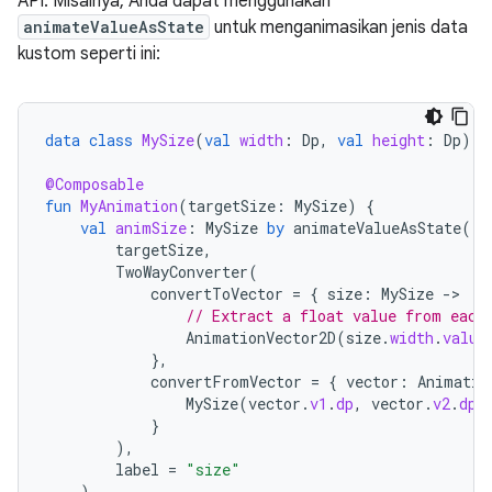
API. Misalnya, Anda dapat menggunakan
animateValueAsState
untuk menganimasikan jenis data
kustom seperti ini:
data
class
MySize
(
val
width
:
Dp
,
val
height
:
Dp
)
@Composable
fun
MyAnimation
(
targetSize
:
MySize
)
{
val
animSize
:
MySize
by
animateValueAsState
(
targetSize
,
TwoWayConverter
(
convertToVector
=
{
size
:
MySize
-
// Extract a float value from each
AnimationVector2D
(
size
.
width
.
value
},
convertFromVector
=
{
vector
:
Animatio
MySize
(
vector
.
v1
.
dp
,
vector
.
v2
.
dp
)
}
),
label
=
"size"
)