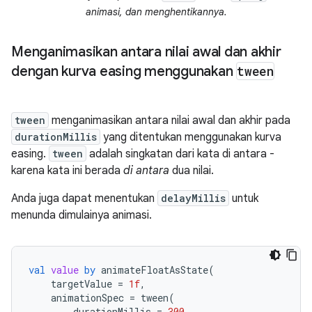
animasi, dan menghentikannya.
Menganimasikan antara nilai awal dan akhir
dengan kurva easing menggunakan
tween
tween
menganimasikan antara nilai awal dan akhir pada
durationMillis
yang ditentukan menggunakan kurva
easing.
tween
adalah singkatan dari kata di antara -
karena kata ini berada
di antara
dua nilai.
Anda juga dapat menentukan
delayMillis
untuk
menunda dimulainya animasi.
val
value
by
animateFloatAsState
(
targetValue
=
1f
,
animationSpec
=
tween
(
durationMillis
=
300
,