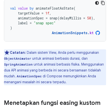
val
value
by
animateFloatAsState
(
targetValue
=
1f
,
animationSpec
=
snap
(
delayMillis
=
50
),
label
=
"snap spec"
)
AnimationSnippets
.
kt
Catatan:
Dalam sistem View, Anda perlu menggunakan
untuk animasi berbasis durasi, dan
ObjectAnimator
untuk animasi berbasis fisika. Menggunakan
SpringAnimation
dua API animasi yang berbeda ini secara bersamaan tidaklah
mudah.
di Compose memungkinkan Anda
AnimationSpec
menangani masalah ini secara terpadu.
Menetapkan fungsi easing kustom