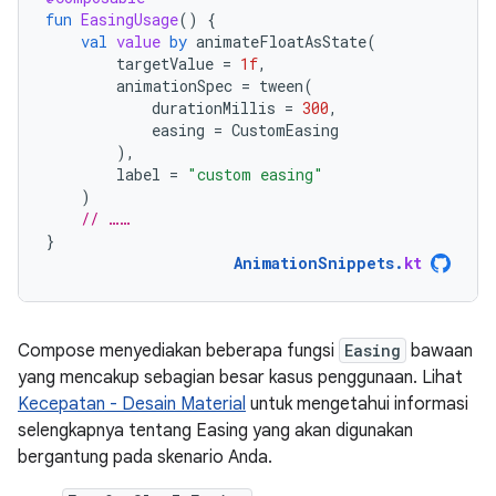
fun
EasingUsage
()
{
val
value
by
animateFloatAsState
(
targetValue
=
1f
,
animationSpec
=
tween
(
durationMillis
=
300
,
easing
=
CustomEasing
),
label
=
"custom easing"
)
// ……
}
AnimationSnippets
.
kt
Compose menyediakan beberapa fungsi
Easing
bawaan
yang mencakup sebagian besar kasus penggunaan. Lihat
Kecepatan - Desain Material
untuk mengetahui informasi
selengkapnya tentang Easing yang akan digunakan
bergantung pada skenario Anda.