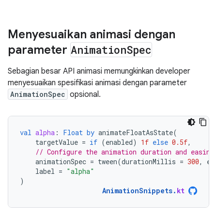
Menyesuaikan animasi dengan
parameter
Animation
Spec
Sebagian besar API animasi memungkinkan developer
menyesuaikan spesifikasi animasi dengan parameter
AnimationSpec
opsional.
val
alpha
:
Float
by
animateFloatAsState
(
targetValue
=
if
(
enabled
)
1f
else
0.5f
,
// Configure the animation duration and easing
animationSpec
=
tween
(
durationMillis
=
300
,
ea
label
=
"alpha"
)
AnimationSnippets
.
kt