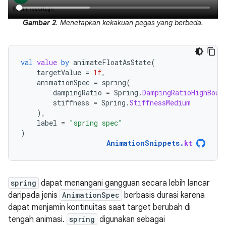
Gambar 2
. Menetapkan kekakuan pegas yang berbeda.
val
value
by
animateFloatAsState
(
targetValue
=
1f
,
animationSpec
=
spring
(
dampingRatio
=
Spring
.
DampingRatioHighBoun
stiffness
=
Spring
.
StiffnessMedium
),
label
=
"spring spec"
)
AnimationSnippets
.
kt
spring
dapat menangani gangguan secara lebih lancar
daripada jenis
AnimationSpec
berbasis durasi karena
dapat menjamin kontinuitas saat target berubah di
tengah animasi.
spring
digunakan sebagai