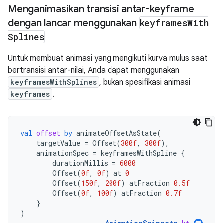
Menganimasikan transisi antar-keyframe
dengan lancar menggunakan
keyframes
With
Splines
Untuk membuat animasi yang mengikuti kurva mulus saat
bertransisi antar-nilai, Anda dapat menggunakan
keyframesWithSplines
, bukan spesifikasi animasi
keyframes
.
val
offset
by
animateOffsetAsState
(
targetValue
=
Offset
(
300f
,
300f
),
animationSpec
=
keyframesWithSpline
{
durationMillis
=
6000
Offset
(
0f
,
0f
)
at
0
Offset
(
150f
,
200f
)
atFraction
0.5f
Offset
(
0f
,
100f
)
atFraction
0.7f
}
)
AnimationSnippets
.
kt