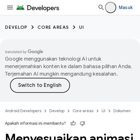
Masuk
DEVELOP
CORE AREAS
UI
Google menggunakan teknologi AI untuk
menerjemahkan konten ke dalam bahasa pilihan Anda.
Terjemahan AI mungkin mengandung kesalahan.
Android Developers
Develop
Core areas
UI
Dokumen
Apakah informasi ini membantu?
Menyesuaikan animasi