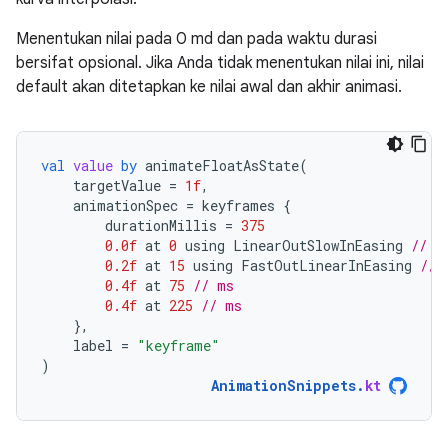
Menentukan nilai pada 0 md dan pada waktu durasi
bersifat opsional. Jika Anda tidak menentukan nilai ini, nilai
default akan ditetapkan ke nilai awal dan akhir animasi.
val
value
by
animateFloatAsState
(
targetValue
=
1f
,
animationSpec
=
keyframes
{
durationMillis
=
375
0.0f
at
0
using
LinearOutSlowInEasing
// f
0.2f
at
15
using
FastOutLinearInEasing
// 
0.4f
at
75
// ms
0.4f
at
225
// ms
},
label
=
"keyframe"
)
AnimationSnippets
.
kt