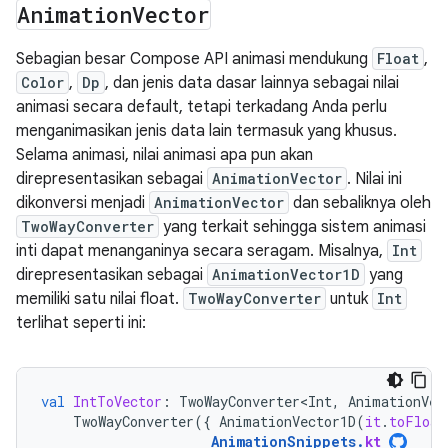
Animation
Vector
Sebagian besar Compose API animasi mendukung
Float
,
Color
,
Dp
, dan jenis data dasar lainnya sebagai nilai
animasi secara default, tetapi terkadang Anda perlu
menganimasikan jenis data lain termasuk yang khusus.
Selama animasi, nilai animasi apa pun akan
direpresentasikan sebagai
AnimationVector
. Nilai ini
dikonversi menjadi
AnimationVector
dan sebaliknya oleh
TwoWayConverter
yang terkait sehingga sistem animasi
inti dapat menanganinya secara seragam. Misalnya,
Int
direpresentasikan sebagai
AnimationVector1D
yang
memiliki satu nilai float.
TwoWayConverter
untuk
Int
terlihat seperti ini:
val
IntToVector
:
TwoWayConverter<Int
,
AnimationVec
TwoWayConverter
({
AnimationVector1D
(
it
.
toFloat
AnimationSnippets
.
kt