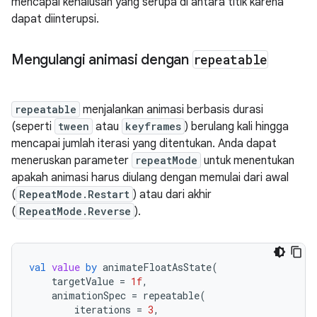
mencapai kehalusan yang serupa di antara titik karena
dapat diinterupsi.
Mengulangi animasi dengan
repeatable
repeatable
menjalankan animasi berbasis durasi
(seperti
tween
atau
keyframes
) berulang kali hingga
mencapai jumlah iterasi yang ditentukan. Anda dapat
meneruskan parameter
repeatMode
untuk menentukan
apakah animasi harus diulang dengan memulai dari awal
(
RepeatMode.Restart
) atau dari akhir
(
RepeatMode.Reverse
).
val
value
by
animateFloatAsState
(
targetValue
=
1f
,
animationSpec
=
repeatable
(
iterations
=
3
,