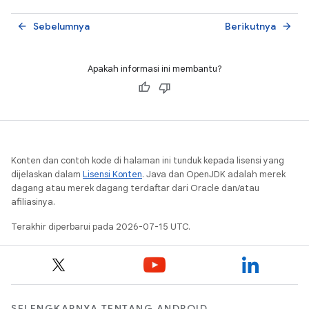
Sebelumnya
Berikutnya
arrow_back
arrow_forward
Apakah informasi ini membantu?
Konten dan contoh kode di halaman ini tunduk kepada lisensi yang
dijelaskan dalam
Lisensi Konten
. Java dan OpenJDK adalah merek
dagang atau merek dagang terdaftar dari Oracle dan/atau
afiliasinya.
Terakhir diperbarui pada 2026-07-15 UTC.
SELENGKAPNYA TENTANG ANDROID