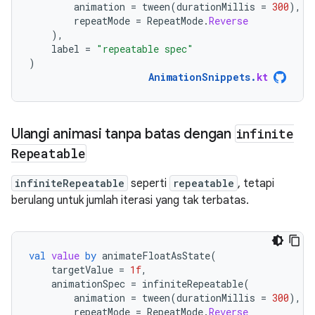
animation
=
tween
(
durationMillis
=
300
),
repeatMode
=
RepeatMode
.
Reverse
),
label
=
"repeatable spec"
)
AnimationSnippets
.
kt
Ulangi animasi tanpa batas dengan
infinite
Repeatable
infiniteRepeatable
seperti
repeatable
, tetapi
berulang untuk jumlah iterasi yang tak terbatas.
val
value
by
animateFloatAsState
(
targetValue
=
1f
,
animationSpec
=
infiniteRepeatable
(
animation
=
tween
(
durationMillis
=
300
),
repeatMode
=
RepeatMode
.
Reverse