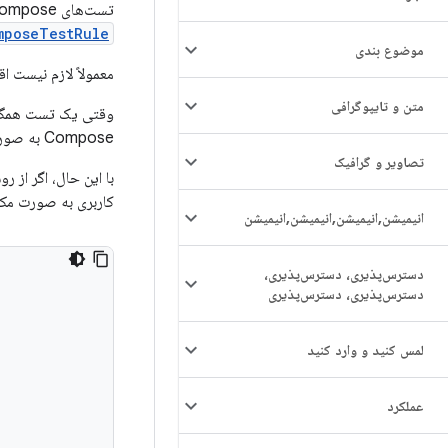
تست‌های Compose به طور پیش‌فرض با رابط کاربری شما همگام‌سازی می‌شوند. وقتی یک assertion یا action را با
mposeTestRule
موضوع بندی
معمولاً لازم نیست اق
متن و تایپوگرافی
Compose به صورت بلادرنگ اجرا نمی‌شوند، بنابراین می‌توانند در سریع‌ترین زمان ممکن اجرا شوند.
تصاویر و گرافیک
با این حال، اگر از 
کاربری به صورت مکث
انیمیشن
,
انیمیشن
,
انیمیشن
,
انیمیشن
دسترس‌پذیری، دسترس‌پذیری،
دسترس‌پذیری، دسترس‌پذیری
لمس کنید و وارد کنید
عملکرد