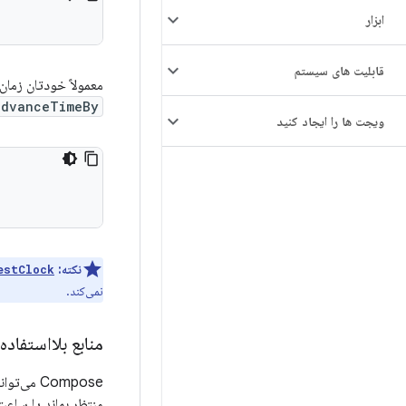
ابزار
قابلیت های سیستم
معمولاً خودتان زمان 
dvanceTimeBy()
ویجت ها را ایجاد کنید
نکته:
estClock
نمی‌کند.
منابع بلااستفاده
Compose 
منتظر بماند یا ساعت 