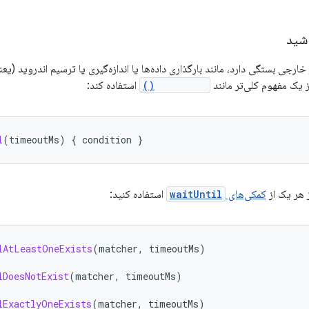
شید
رجی بستگی دارد، مانند بارگذاری داده‌ها یا اندازه‌گیری یا ترسیم اندروید (یعنی
waitUntil()
استفاده کند:
l
(
timeoutMs
)
{
condition
}
 هر یک از
کمکی‌های
waitUntil
استفاده کنید:
lAtLeastOneExists
(
matcher
,
timeoutMs
)
lDoesNotExist
(
matcher
,
timeoutMs
)
lExactlyOneExists
(
matcher
,
timeoutMs
)