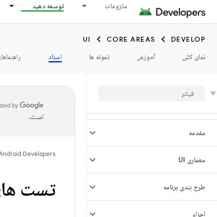
ملزومات
توسعه دهید
UI
CORE AREAS
DEVELOP
نمای کلی
آموزش
نمونه ها
اسناد
راهنماها
است.
مقدمه
Android Developers
معماری UI
تست های 
طرح بندی برنامه
اجزاء