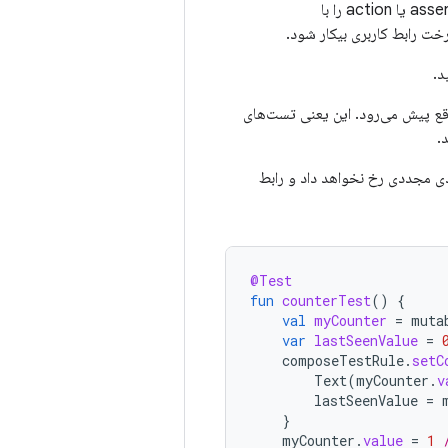
خت رابط کاربری بیکار شود.
د.
ز یک ساعت مجازی به موقع پیش می‌رود. این یعنی تست‌های
ندی مجددی رخ نخواهد داد و رابط
@Test
fun
counterTest
()
{
val
myCounter
=
muta
var
lastSeenValue
=
composeTestRule
.
setC
Text
(
myCounter
.
v
lastSeenValue
=
}
myCounter
.
value
=
1