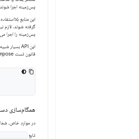
پس‌زمینه اجرا شوند 
این
منابع بلااستفاده 
گرفته شوند. لازم نی
پس‌زمینه را اجرا می‌کنید که با Espresso یا e
این API بسیار شبیه به
قانون تست Compose برای ثبت پیاده‌سازی
همگام‌سازی دس
در موارد خاص، شما باید رابط کاربری Compose را با سایر بخش‌های تست 
تابع
aitForIdle()