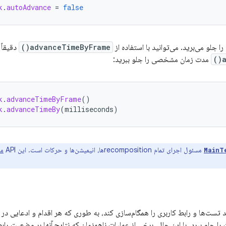
k
.
autoAdvance
=
false
را جلو می‌برید. می‌توانید با استفاده از
advanceTimeByFrame()
دقیقاً 
a
مدت زمان مشخصی را جلو ببرید:
k
.
advanceTimeByFrame
()
k
.
advanceTimeBy
(
milliseconds
)
مسئول اجرای تمام recompositionها، انیمیشن‌ها و حرکات است. این API
مر
MainT
می‌تواند تست‌ها و رابط کاربری را همگام‌سازی کند، به طوری که هر اقدام و ادعایی 
را جلو ببرد. با این حال، برخی از عملیات ناهمزمان که نتایج آنها بر وضعیت رابط