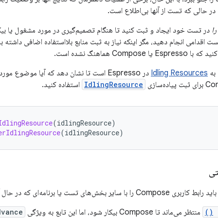
در حالی که تست از آنها بی‌اطلاع است.
را
در تست خود ایجاد و ثبت کنید تا هنگام تصمیم‌گیری در مورد مشغول یا بیکا
ست اقدامی انجام دهید، مگر اینکه نیاز به ثبت منابع بلااستفاده اضافی داشته با
Compos هماهنگ نشده است.
Idling Resources
در Espresso است تا نشان دهد که آیا موضوع 
IdlingResource
استفاده کنید.
IdlingResource
(
idlingResource
)
erIdlingResource
(
idlingResource
)
تی
یا برنامه‌ای که در حال آزمایش آن هستید، همگام‌سازی کنید.
w
منتظر می‌ماند تا Compose بیکار شود، اما این تابع به ویژگی
dvance