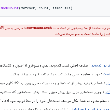
lNodeCount
(
matcher
,
count
,
timeoutMs
)
وارد، استفاده از مکانیسم‌هایی در تست مانند
خارجی به جای
CountDownLatch
اشد، زیرا ساعت تست به جلو حرکت نمی‌کند.
ا در اندروید
: صفحه اصلی تست اندروید، نمای وسیع‌تری از اصول و تکنیک‌ها
تست
:
درباره مفاهیم اصلی پشت تست یک برنامه اندروید بیشتر بدانید.
لی
:
شما می‌توانید برخی از تست‌ها را به صورت محلی، روی ایستگاه کاری خودت
ری
:
اجرای تست‌های ابزاری نیز روش خوبی است. یعنی تست‌هایی که مستقیماً 
ادغام مداوم به شما امکان می‌دهد تست‌های خود را در خط تولید خود ادغام ک
زه‌های مختلف صفحه نمایش
:
با توجه به اینکه دستگاه‌های زیادی در دسترس کار