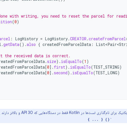
done with writing, you need to reset the parcel for read
sition
(
0
)
.
arcel
:
LogHistory
=
LogHistory
.
CREATOR
.
createFromParcel
l
.
getData
().
also
{
createdFromParcelData
:
List<Pair<Str
at the received data is correct.
reatedFromParcelData
.
size
).
isEqualTo
(
1
)
reatedFromParcelData
[
0
]
.
first
).
isEqualTo
(
TEST_STRING
)
reatedFromParcelData
[
0
]
.
second
).
isEqualTo
(
TEST_LONG
)
ی تست‌ها در Kotlin فقط در دستگاه‌هایی که API 30 و بالاتر دارند پشتیبانی می‌شود. برای مثال،
fun `every