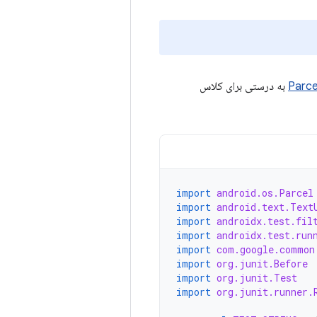
Parce
به درستی برای کلاس
import
android.os.Parcel
import
android.text.Text
import
androidx.test.fil
import
androidx.test.run
import
com.google.common
import
org.junit.Before
import
org.junit.Test
import
org.junit.runner.