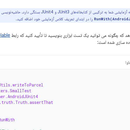
شما به ترکیبی از کتابخانه‌های JUnit3 و JUnit4 بستگی دارد، حاشیه‌نویسی
را در ابتدای تعریف کلاس آزمایشی خود اضافه کنید.
هد که چگونه می توانید یک تست ابزاری بنویسید تا تأیید کنید که رابط
lable
ده سازی شده است:
وا
Utils.writeToParcel
ters.SmallTest
ner.AndroidJUnit4
.truth.Truth.assertThat
RunWith