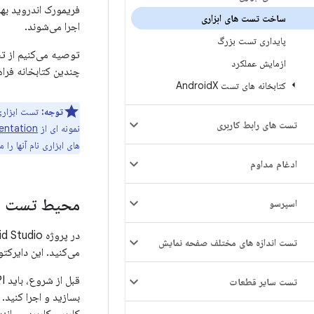
فریمورک اندروید بهر
ساخت تست های ابزاری
اجرا می‌شوند.
پایداری تست بزرگ
توصیه می‌کنیم از تس
ازمایش عملکرد
چندین کتابخانه فرا
کتابخانه های تست Android
X
توجه:
تست ابزاری
تست های رابط کاربری
نمونه ای از
entation
های ابزاری نام آنها را 
ادغام مداوم
محیط تست خو
اسپرسو
در پروژه Android Studio خود، فایل‌های منبع را برای تست‌های ابزاردار در
تست اندازه های مختلف صفحه نمایش
می‌کنید. این دایرکت
تست سایر قطعات
بسازید و اجرا کنید. AndroidX Test شامل یک برنامه آزمایشی JUnit 4،