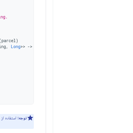
ing.
(
parcel
)
ing
,
Long
>>
-
>

توجه:
استفاده از بکتیک برای نام‌گذار
thing works`() { ... }