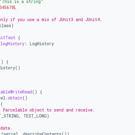
"This is a string"
345678L
only if you use a mix of JUnit3 and JUnit4.
class
)
nitTest
{
logHistory
:
LogHistory
()
{
History
()
lableWriteRead
()
{
cel
.
obtain
()
{
e Parcelable object to send and receive.
T_STRING
,
TEST_LONG
)
 data.
l
(
parcel
,
describeContents
())