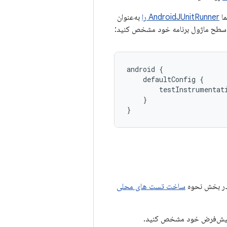
AndroidJUnitRunner را
به‌عنوان
سطح ماژول برنامه خود مشخص کنید:
android
{
defaultConfig
{
testInstrumentat
}
}
ساخت تست های محلی
ی پیش‌فرض خود مشخص کنید.