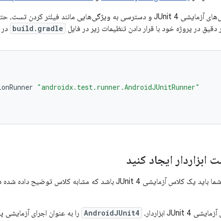
 ویژگی‌هایی مانند فیلتر کردن تست، حتما
قیق در پروژه خود با قرار دادن تنظیمات زیر در فایل
build.gradle
در 
ionRunner
"androidx.test.runner.AndroidJUnitRunner"
ابزاردار ایجاد کنید
شی JUnit 4 باشد که مشابه کلاس توضیح داده شده در بخش نحوه
JUnit ابزاردار،
AndroidJUnit4
را به عنوان اجرای آزمایش