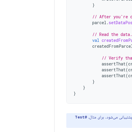
}
// After you're 
parcel
.
setDataPo
// Read the data
val
createdFromP
createdFromParce
// Verify th
assertThat
(
c
assertThat
(
c
assertThat
(
c
}
}
}
@Test