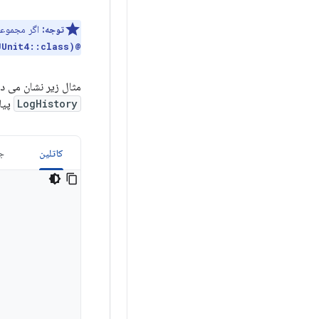
توجه:
اگر مجموعه آزمایشی 
@RunWith(AndroidJUnit4::class)
مثال زیر نشان می د
LogHistory
پیا
کاتلین
جا