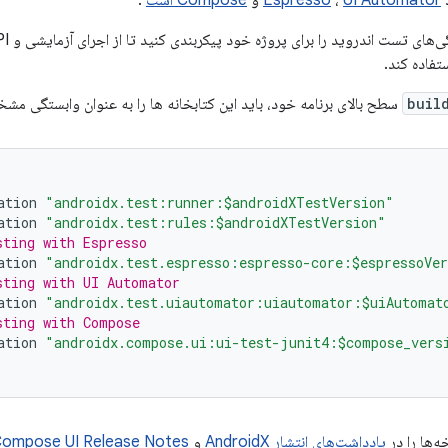
د
UI Automator
،
Espresso
و
Compose است
.
buil
سطح بالای برنامه خود، باید این کتابخانه ها را به عنوان وابستگی مش
ation
"androidx.test:runner:$androidXTestVersion"
ation
"androidx.test:rules:$androidXTestVersion"
sting with Espresso
ation
"androidx.test.espresso:espresso-core:$espressoVe
sting with UI Automator
ation
"androidx.test.uiautomator:uiautomator:$uiAutomat
sting with Compose
ation
"androidx.compose.ui:ui-test-junit4:$compose_vers
ه‌ها را در
یادداشت‌های انتشار AndroidX
و
ompose UI Release Notes