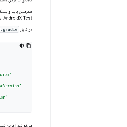
کاربری کاربردی مانن
AndroidX Test استفاده کند.
در فایل
d.gradle
rsion"
orVersion"
ion"
می‌توانید آخرین نسخ