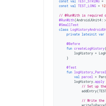
const
val
TEST_STRING
=
const
val
TEST_LONG
=
12
// @RunWith is required 
@RunWith
(
AndroidJUnit4
::
@SmallTest
class
LogHistoryAndroidU
private
lateinit
var
@Before
fun
createLogHistory
logHistory
=
Log
}
@Test
fun
logHistory_Parce
val
parcel
=
Par
logHistory
.
apply
// Set up th
addEntry
(
TES
// Write the
writeToParce