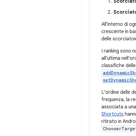
Scorciat
Scorciat
All'interno di o
crescente in b
delle scorciato
I ranking sono n
all'ultima nell'o
classifiche dell
addDynamicSh
setDynamicSh
L'ordine delle de
frequenza, la re
associata a una 
Shortcuts
hanno
ritirato in Andr
ChooserTarge