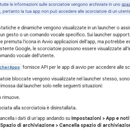
tutte le informazioni sulle scorciatoie vengono archiviate in uno
spaz
i
, pertanto la tua app non può accedere alle scorciatoie di un utente
statiche e dinamiche vengono visualizzate in un launcher o as
 un gesto o un comando vocale specifico. Sui launcher supportat
 premuta l'icona in Avvio applicazioni dell'app, ma potrebbe es
istente Google, le scorciatoie possono essere visualizzate all'i
omando vocale dell'utente.
cherApps
fornisce API per le app di avvio per accedere alle sc
iatoie bloccate vengono visualizzate nel launcher stesso, sono 
imossa dal launcher solo nelle seguenti situazioni:
o rimuove.
ciata alla scorciatoia è disinstallata.
ancella i dati di un'app andando su
Impostazioni > App e noti
o
Spazio di archiviazione > Cancella spazio di archiviazi