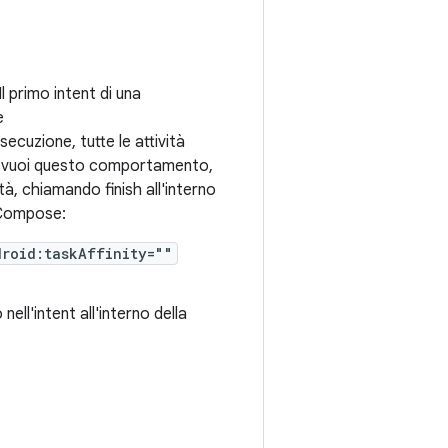
l primo intent di una
e
secuzione, tutte le attività
non vuoi questo comportamento,
vità, chiamando finish all'interno
 Compose:
droid:taskAffinity=""
 nell'intent all'interno della