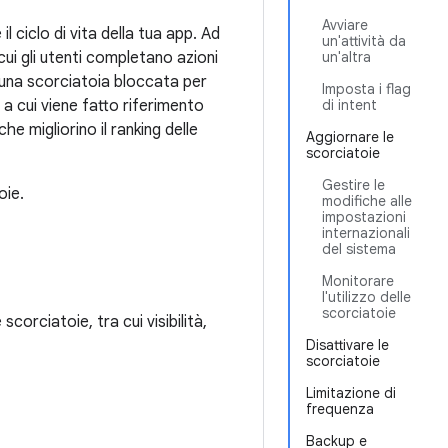
Avviare
 ciclo di vita della tua app. Ad
un'attività da
ui gli utenti completano azioni
un'altra
e una scorciatoia bloccata per
Imposta i flag
 a cui viene fatto riferimento
di intent
he migliorino il ranking delle
Aggiornare le
scorciatoie
Gestire le
oie.
modifiche alle
impostazioni
internazionali
del sistema
Monitorare
l'utilizzo delle
scorciatoie
orciatoie, tra cui visibilità,
Disattivare le
scorciatoie
Limitazione di
frequenza
Backup e