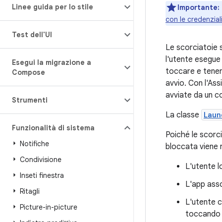
Linee guida per lo stile
Importante:
con le credenzial
Test dell'UI
Le scorciatoie 
l'utente esegue
Esegui la migrazione a
toccare e tenere
Compose
avvio. Con l'Ass
avviate da un c
Strumenti
La classe
Laun
Funzionalità di sistema
Poiché le scorc
Notifiche
bloccata viene r
Condivisione
L'utente l
Inseti finestra
L'app asso
Ritagli
L'utente c
Picture-in-picture
toccand