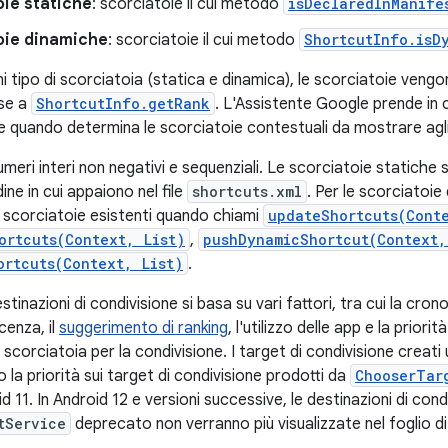
oie statiche
: scorciatoie il cui metodo
isDeclaredInManife
oie dinamiche
: scorciatoie il cui metodo
ShortcutInfo.isD
gni tipo di scorciatoia (statica e dinamica), le scorciatoie veng
ase a
ShortcutInfo.getRank
. L'Assistente Google prende in 
ie quando determina le scorciatoie contestuali da mostrare agli
umeri interi non negativi e sequenziali. Le scorciatoie statiche 
rdine in cui appaiono nel file
shortcuts.xml
. Per le scorciatoie
e scorciatoie esistenti quando chiami
updateShortcuts(Cont
ortcuts(Context, List)
,
pushDynamicShortcut(Context,
ortcuts(Context, List)
.
stinazioni di condivisione si basa su vari fattori, tra cui la cron
cenza, il
suggerimento di ranking
, l'utilizzo delle app e la prio
scorciatoia per la condivisione. I target di condivisione creati u
 la priorità sui target di condivisione prodotti da
ChooserTar
oid 11. In Android 12 e versioni successive, le destinazioni di co
tService
deprecato non verranno più visualizzate nel foglio di