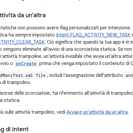
tività da un'altra
tatiche non possono avere flag personalizzati per intenzione. I
atica ha sempre impostato
Intent.FLAG_ACTIVITY_NEW_TASK
CTIVITY_CLEAR_TASK
. Ciò significa che quando la tua app è in e
app vengono eliminate all'avvio di una scorciatoia statica. Se 
n'attività trampoline, un'attività invisibile che avvia un'altra atti
avvio o
onCreate
prima che venga impostato il contenuto di
dManifest.xml file
, includi l'assegnazione dell'attributo
an
tà di trampolino.
 risorse delle scorciatoie, fai riferimento all'attività di trampolino
a statica.
iù sulle attività trampolino, vedi
Avviare un'attività da un'altra
.
g di intent