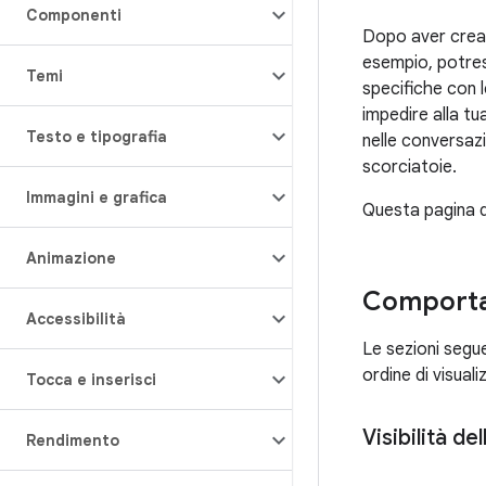
Componenti
Dopo aver creato
esempio, potres
Temi
specifiche con l
impedire alla tu
Testo e tipografia
nelle conversazio
scorciatoie.
Immagini e grafica
Questa pagina de
Animazione
Comportam
Accessibilità
Le sezioni segue
ordine di visuali
Tocca e inserisci
Visibilità de
Rendimento