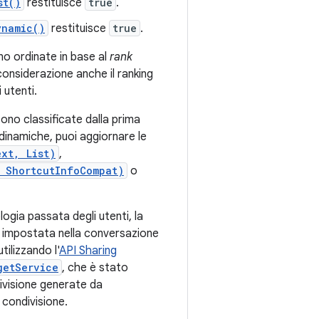
st()
restituisce
true
.
ynamic()
restituisce
true
.
ono ordinate in base al
rank
considerazione anche il ranking
 utenti.
sono classificate dalla prima
 dinamiche, puoi aggiornare le
ext, List)
,
 ShortcutInfoCompat)
o
ologia passata degli utenti, la
rità impostata nella conversazione
tilizzando l'
API Sharing
getService
, che è stato
ndivisione generate da
 condivisione.