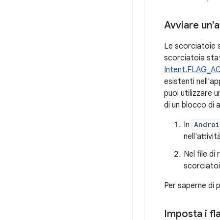
Avviare un'at
Le scorciatoie s
scorciatoia st
Intent.FLAG_A
esistenti nell'
puoi utilizzare u
di un blocco di 
In
Androi
nell'attivi
Nel file di
scorciatoi
Per saperne di p
Imposta i fla