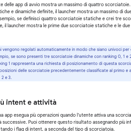
e delle app di avvio mostra un massimo di quattro scorciatoie.
tiche e dinamiche definite, il launcher mostra un massimo di du
empio, se definisci quattro scorciatoie statiche e crei tre scor
 il launcher mostra le prime due scorciatoie statiche e le due 
hi vengono regolati automaticamente in modo che siano univoci per o
pio, se sono presenti tre scorciatoie dinamiche con ranking 0, 1 e 2,
ing 1 rappresenta una richiesta di posizionamento di questa scorcia
posizioni delle scorciatoie precedentemente classificate al primo 
 2 e 3.
ù intent e attività
ua app esegua più operazioni quando l'utente attiva una scorcia
ità successive. Puoi ottenere questo risultato assegnando più int
tando i flag di intent, a seconda del tipo di scorciatoia.