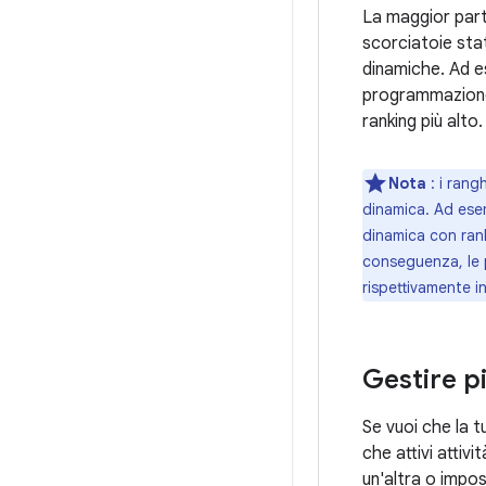
La maggior part
scorciatoie sta
dinamiche. Ad es
programmazione,
ranking più alto.
Nota
: i rang
dinamica. Ad esem
dinamica con rank
conseguenza, le 
rispettivamente in
Gestire pi
Se vuoi che la t
che attivi attiv
un'altra o impos