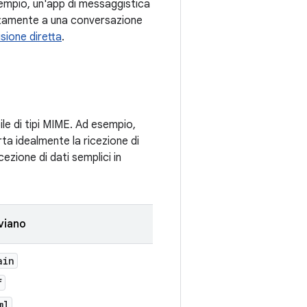
sempio, un'app di messaggistica
ettamente a una conversazione
isione diretta
.
le di tipi MIME. Ad esempio,
ta idealmente la ricezione di
cezione di dati semplici in
nviano
ain
f
ml