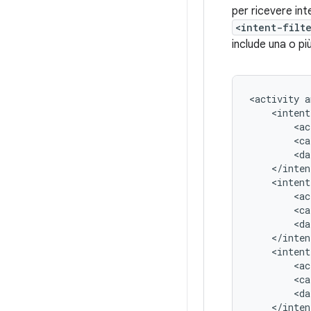
per ricevere int
<intent-filt
include una o pi
<activity
a
<ac
<ca
<da
<ac
<ca
<da
<ac
<ca
<da
</inten