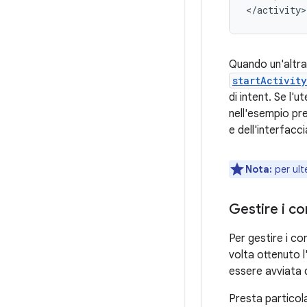
</activity>
Quando un'altra
startActivit
di intent. Se l'
nell'esempio pre
e dell'interfacc
Nota:
per ulte
Gestire i co
Per gestire i co
volta ottenuto 
essere avviata d
Presta particola