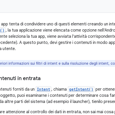
 app tenta di condividere uno di questi elementi creando un in
y()
, la tua applicazione viene elencata come opzione nell'Andr
utente seleziona la tua app, viene avviata l'attività corrispondent
cedente). A questo punto, devi gestire i contenuti in modo app
ia utente.
riori informazioni sui filtri di intent e sulla risoluzione degli intent, 
ntenuti in entrata
ntenuti forniti da un
Intent
, chiama
getIntent()
per ottene
l'oggetto, puoi esaminarne i contenuti per determinare cosa fa
a altre parti del sistema (ad esempio il launcher), tienilo prese
re attenzione al controllo dei dati in entrata, non sai mai cosa 