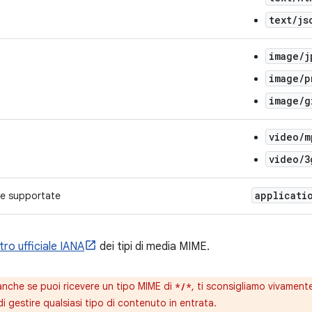
text/js
image/j
image/p
image/g
video/m
video/3
applicati
ile supportate
tro ufficiale IANA
dei tipi di media MIME.
nche se puoi ricevere un tipo MIME di
, ti sconsigliamo vivament
*/*
di gestire qualsiasi tipo di contenuto in entrata.