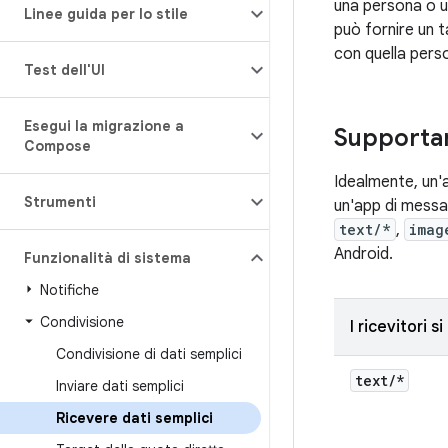
una persona o u
Linee guida per lo stile
può fornire un 
con quella perso
Test dell'UI
Esegui la migrazione a
Supportar
Compose
Idealmente, un'
Strumenti
un'app di messag
text/*
,
imag
Android.
Funzionalità di sistema
Notifiche
Condivisione
I ricevitori s
Condivisione di dati semplici
text
/
*
Inviare dati semplici
Ricevere dati semplici