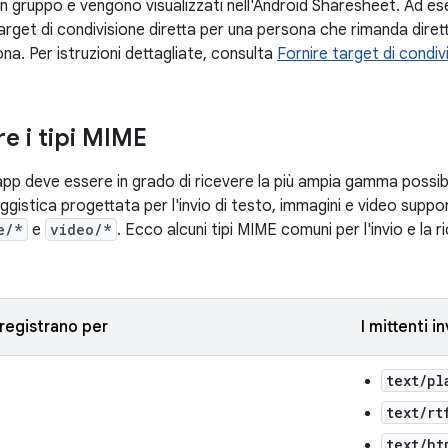
n gruppo e vengono visualizzati nell'Android Sharesheet. Ad e
target di condivisione diretta per una persona che rimanda dir
na. Per istruzioni dettagliate, consulta
Fornire target di condiv
e i tipi MIME
app deve essere in grado di ricevere la più ampia gamma possibi
gistica progettata per l'invio di testo, immagini e video suppor
e/*
e
video/*
. Ecco alcuni tipi MIME comuni per l'invio e la ri
i registrano per
I mittenti i
text/pl
text/rt
text/ht