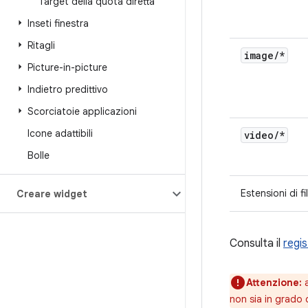
Target della quota diretta
Inseti finestra
Ritagli
image
/
*
Picture-in-picture
Indietro predittivo
Scorciatoie applicazioni
Icone adattibili
video
/
*
Bolle
Estensioni di f
Creare widget
Consulta il
regis
Attenzione:
a
non sia in grado 