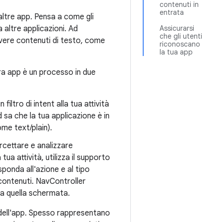
contenuti in
entrata
altre app. Pensa a come gli
a altre applicazioni. Ad
Assicurarsi
che gli utenti
evere contenuti di testo, come
riconoscano
la tua app
tra app è un processo in due
iltro di intent alla tua attività
 sa che la tua applicazione è in
me text/plain).
rcettare e analizzare
a attività, utilizza il supporto
sponda all'azione e al tipo
contenuti. NavController
 a quella schermata.
no dell'app. Spesso rappresentano