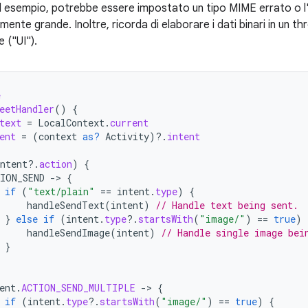
d esempio, potrebbe essere impostato un tipo MIME errato o l
nte grande. Inoltre, ricorda di elaborare i dati binari in un t
e ("UI").
e
eetHandler
()
{
text
=
LocalContext
.
current
ent
=
(
context
as?
Activity
)
?.
intent
ntent
?.
action
)
{
ION_SEND
-
>
{
if
(
"text/plain"
==
intent
.
type
)
{
handleSendText
(
intent
)
// Handle text being sent.
}
else
if
(
intent
.
type
?.
startsWith
(
"image/"
)
==
true
)
handleSendImage
(
intent
)
// Handle single image bei
}
ent
.
ACTION_SEND_MULTIPLE
-
>
{
if
(
intent
.
type
?.
startsWith
(
"image/"
)
==
true
)
{