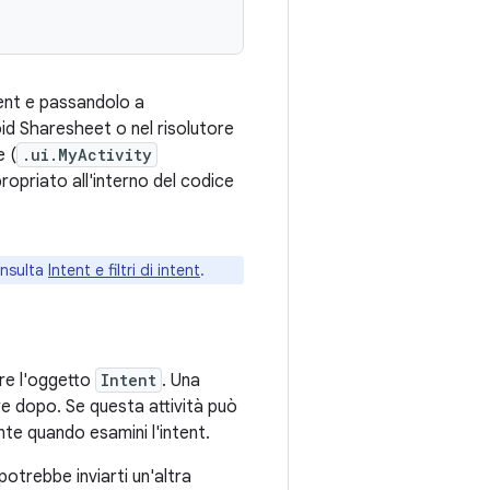
tent e passandolo a
oid Sharesheet o nel risolutore
e (
.ui.MyActivity
ropriato all'interno del codice
consulta
Intent e filtri di intent
.
re l'oggetto
Intent
. Una
re dopo. Se questa attività può
nte quando esamini l'intent.
potrebbe inviarti un'altra