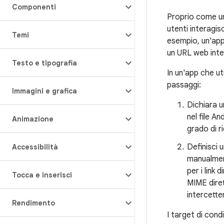
Componenti
Proprio come un
utenti interagis
Temi
esempio, un'app
un URL web inte
Testo e tipografia
In un'app che ut
passaggi:
Immagini e grafica
Dichiara 
nel file A
Animazione
grado di r
Definisci 
Accessibilità
manualment
per i link
Tocca e inserisci
MIME diret
intercette
Rendimento
I target di cond