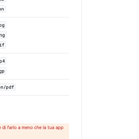
on
pg
ng
if
p4
gp
on
/
pdf
e di farlo a meno che la tua app