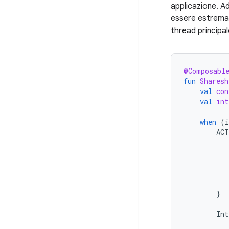
applicazione. A
essere estremame
thread principal
@Composabl
fun
Sharesh
val
con
val
int
when
(
i
ACT
}
Int