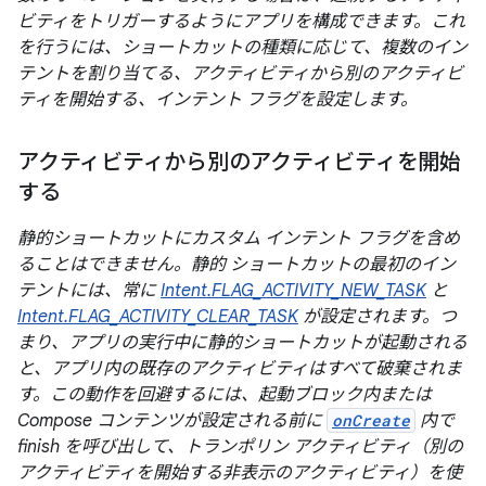
ビティをトリガーするようにアプリを構成できます。これ
を行うには、ショートカットの種類に応じて、複数のイン
テントを割り当てる、アクティビティから別のアクティビ
ティを開始する、インテント フラグを設定します。
アクティビティから別のアクティビティを開始
する
静的ショートカットにカスタム インテント フラグを含め
ることはできません。静的 ショートカットの最初のイン
テントには、常に
Intent.FLAG_ACTIVITY_NEW_TASK
と
Intent.FLAG_ACTIVITY_CLEAR_TASK
が設定されます。つ
まり、アプリの実行中に静的ショートカットが起動される
と、アプリ内の既存のアクティビティはすべて破棄されま
す。この動作を回避するには、起動ブロック内または
Compose コンテンツが設定される前に
onCreate
内で
finish を呼び出して、トランポリン アクティビティ（別の
アクティビティを開始する非表示のアクティビティ）を使