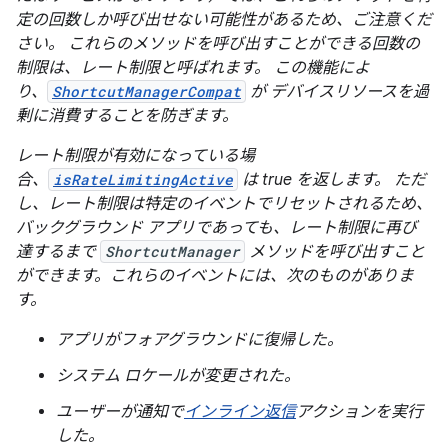
定の回数しか呼び出せない可能性があるため、ご注意くだ
さい。
これらのメソッドを呼び出すことができる回数の
制限は、レート制限と呼ばれます。
この機能によ
り、
ShortcutManagerCompat
が デバイスリソースを過
剰に消費することを防ぎます。
レート制限が有効になっている場
合、
isRateLimitingActive
は true を返します。 ただ
し、レート制限は特定のイベントでリセットされるため、
バックグラウンド アプリであっても、レート制限に再び
達するまで
ShortcutManager
メソッドを呼び出すこと
ができます。これらのイベントには、次のものがありま
す。
アプリがフォアグラウンドに復帰した。
システム ロケールが変更された。
ユーザーが通知で
インライン返信
アクションを実行
した。