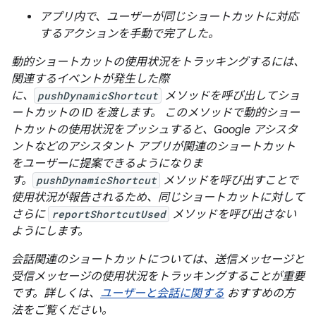
アプリ内で、ユーザーが同じショートカットに対応
するアクションを手動で完了した。
動的ショートカットの使用状況をトラッキングするには、
関連するイベントが発生した際
に、
pushDynamicShortcut
メソッドを呼び出してショ
ートカットの ID を渡します。 このメソッドで動的ショー
トカットの使用状況をプッシュすると、Google アシスタ
ントなどのアシスタント アプリが関連のショートカット
をユーザーに提案できるようになりま
す。
pushDynamicShortcut
メソッドを呼び出すことで
使用状況が報告されるため、同じショートカットに対して
さらに
reportShortcutUsed
メソッドを呼び出さない
ようにします。
会話関連のショートカットについては、送信メッセージと
受信メッセージの使用状況をトラッキングすることが重要
です。詳しくは、
ユーザーと会話に関する
おすすめの方
法をご覧ください。