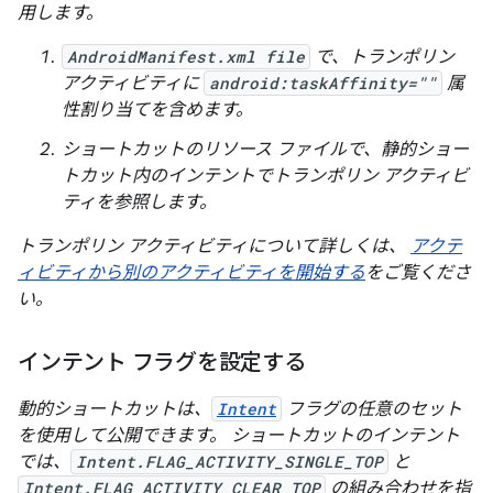
用します。
AndroidManifest.xml file
で、トランポリン
アクティビティに
android:taskAffinity=""
属
性割り当てを含めます。
ショートカットのリソース ファイルで、静的ショー
トカット内のインテントでトランポリン アクティビ
ティを参照します。
トランポリン アクティビティについて詳しくは、
アクテ
ィビティから別のアクティビティを開始する
をご覧くださ
い。
インテント フラグを設定する
動的ショートカットは、
Intent
フラグの任意のセット
を使用して公開できます。 ショートカットのインテント
では、
Intent.FLAG_ACTIVITY_SINGLE_TOP
と
Intent.FLAG_ACTIVITY_CLEAR_TOP
の組み合わせを指