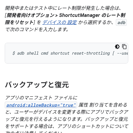
開発中またはテスト中にレート制限が発生した場合は、
[
開発者向けオプション > ShortcutManager のレート制
限をリセット
] を
デバイスの 設定
から選択するか、
adb
で次のコマンドを入力します。
$
adb
shell
cmd
shortcut
reset-throttling
[
--user
バックアップと復元
アプリのマニフェスト ファイルに
android:allowBackup="true"
属性 割り当てを含める
と、ユーザーがデバイスを変更する際にアプリでバックア
ップと復元を行えるようになります。バックアップと復元
をサポートする場合は、アプリのショートカットについて