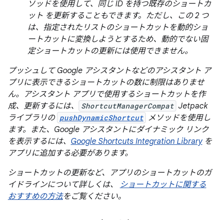
ソッドを使用して、同じ ID を持つ既存のショートカ
ット を更新することもできます。ただし、この 2 つ
は、指定されたリストのショートカットを動的ショ
ートカットに変換しようとするため、動的でない固
定ショートカットの更新には使用できません。
プッシュして Google アシスタントなどのアシスタント ア
プリに表示できるショートカットの数に制限はありませ
ん。アシスタント アプリで使用するショートカットを作
成、更新するには、
ShortcutManagerCompat
Jetpack
ライブラリの
pushDynamicShortcut
メソッドを使用し
ます。また、Google アシスタントにダイナミック リンク
を表示するには、
Google Shortcuts Integration Library
を
アプリに追加する必要があります。
ショートカットの更新など、アプリのショートカットのガ
イドラインについて詳しくは、
ショートカットに関する
おすすめの方法
をご覧ください。