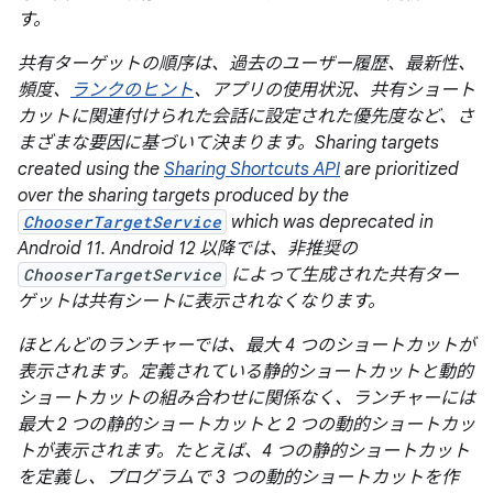
す。
共有ターゲットの順序は、過去のユーザー履歴、最新性、
頻度、
ランクのヒント
、アプリの使用状況、共有ショート
カットに関連付けられた会話に設定された優先度など、さ
まざまな要因に基づいて決まります。Sharing targets
created using the
Sharing Shortcuts API
are prioritized
over the sharing targets produced by the
ChooserTargetService
which was deprecated in
Android 11. Android 12 以降では、非推奨の
ChooserTargetService
によって生成された共有ター
ゲットは共有シートに表示されなくなります。
ほとんどのランチャーでは、最大 4 つのショートカットが
表示されます。定義されている静的ショートカットと動的
ショートカットの組み合わせに関係なく、ランチャーには
最大 2 つの静的ショートカットと 2 つの動的ショートカッ
トが表示されます。たとえば、4 つの静的ショートカット
を定義し、プログラムで 3 つの動的ショートカットを作