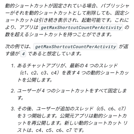
動的ショートカットが固定されている場合、パブリッシャ
ーがそれを動的ショートカットとして削除しても、固定シ
ョートカットは引き続き表示され、起動可能です。これに
より、アプリは
getMaxShortcutCountPerActivity
の
数を超えるショートカットを持つことができます。
次の例では、
getMaxShortcutCountPerActivity
が返
す値が
4
であると想定しています。
あるチャットアプリが、最新の 4 つのスレッド
（c1、c2、c3、c4）を表す 4 つの動的ショートカッ
トを公開します。
ユーザーが 4 つのショートカットをすべて固定しま
す。
その後、ユーザーが追加のスレッド（c5、c6、c7）
を 3 つ開始します。公開元アプリは動的ショートカ
ットを再公開します。新しい動的ショートカット リ
ストは、c4、c5、c6、c7 です。