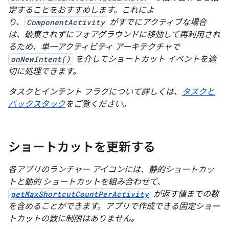
定することをおすすめします。これによ
り、
ComponentActivity
がすでにアクティブな場合
は、破棄されずにフォアグラウンドに移動して再利用され
るため、単一アクティビティ アーキテクチャで
onNewIntent()
を介してショートカット イベントを適
切に処理できます。
タスクとインテント フラグについて詳しくは、
タスクと
バックスタック
をご覧ください。
ショートカットを更新する
各アプリのランチャー アイコンには、静的ショートカッ
トと動的 ショートカットを組み合わせて、
getMaxShortcutCountPerActivity
が返す値までの数
を含めることができます。アプリで作成できる固定ショー
トカットの数に制限はありません。