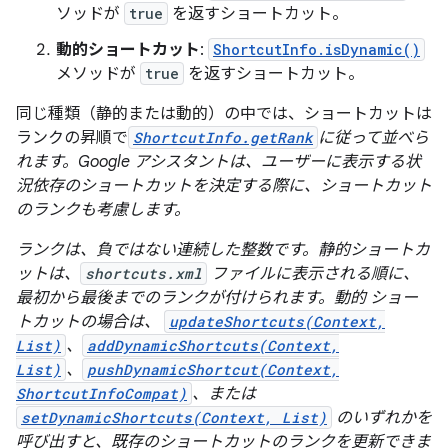
ソッドが
true
を返すショートカット。
動的ショートカット
:
ShortcutInfo.isDynamic()
メソッドが
true
を返すショートカット。
同じ種類（静的または動的）の中では、ショートカットは
ランクの昇順で
ShortcutInfo.getRank
に従って並べら
れます。Google アシスタントは、ユーザーに表示する状
況依存のショートカットを決定する際に、ショートカット
のランクも考慮します。
ランクは、負ではない連続した整数です。静的ショートカ
ットは、
shortcuts.xml
ファイルに表示される順に、
最初から最後までのランクが付けられます。動的 ショー
トカットの場合は、
updateShortcuts(Context,
List)
、
addDynamicShortcuts(Context,
List)
、
pushDynamicShortcut(Context,
ShortcutInfoCompat)
、または
setDynamicShortcuts(Context, List)
のいずれかを
呼び出すと、既存のショートカットのランクを更新できま