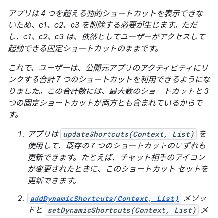
アプリは 4 つを超える動的ショートカットを表示できな
いため、c1、c2、c3 を削除する必要が生じます。ただ
し、c1、c2、c3 は、依然としてユーザーがアクセスして
起動できる固定ショートカットのままです。
これで、ユーザーは、公開元アプリのアクティビティにリ
ンクする合計 7 つのショートカットを利用できるようにな
りました。この合計数には、最大数のショートカットと 3
つの固定ショートカットが両方とも含まれているからで
す。
アプリは
updateShortcuts(Context, List)
を
使用して、既存の 7 つのショートカットのいずれも
更新できます。たとえば、チャット相手のアイコン
が変更されたときに、このショートカット セットを
更新できます。
addDynamicShortcuts(Context, List)
メソッ
ドと
setDynamicShortcuts(Context, List)
メ