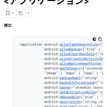
<アプリケーション>
構文:
<application
android:
allowTaskReparenting
=["t
android:
allowBackup
=["true"
|
android:
allowClearUserData
=["tru
android:
allowCrossUidActivitySwi
android:
allowNativeHeapPointerTa
android:
appCategory
=["accessibil
"image"
|
"maps"
|
"news"
|
"pr
android:
backupAgent
="
string
android:
backupInForeground
=["tru
android:
banner
="
drawable
resourc
android:
dataExtractionRules
="
str
android:
debuggable
=["true"
|
android:
description
="
string
reso
android:
enabled
=["true"
|