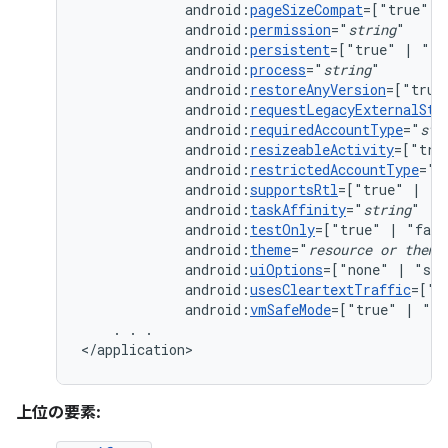
android:
pageSizeCompat
=["true"
|
android:
permission
="
string
android:
persistent
=["true"
|
android:
process
="
string
android:
restoreAnyVersion
=["true
android:
requestLegacyExternalSto
android:
requiredAccountType
="
str
android:
resizeableActivity
=["tru
android:
restrictedAccountType
="
s
android:
supportsRtl
=["true"
|
android:
taskAffinity
="
string
android:
testOnly
=["true"
|
android:
theme
="
resource
or
theme
android:
uiOptions
=["none"
|
android:
usesCleartextTraffic
=["t
android:
vmSafeMode
=["true"
|
"fa
.
.
.

</application>
上位の要素: