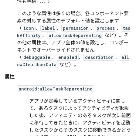
性も格納します。
このような属性は多くの場合、各コンポーネント要
素の対応する属性のデフォルト値を設定します
（
icon
、
label
、
permission
、
process
、
tas
kAffinity
、
allowTaskReparenting
など）。そ
の他の属性は、アプリ全体の値を設定し、コンポー
ネントでオーバーライドされません
（
debuggable
、
enabled
、
description
、
all
owClearUserData
など）。
属性
android:allowTaskReparenting
アプリが定義しているアクティビティに関し
て、あるタスクによってアクティビティが起動
した後、アフィニティのあるタスクが次に前面
に移行してきたときに、アクティビティを起動
したタスクからそのタスクに移動できるかどう