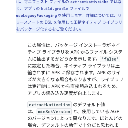
は、マニフェスト ファイルの
ではな
extractNativeLibs
く、アプリの
ファイルで
build.gradle
を使用します。詳細については、リ
useLegacyPackaging
リースノートの
DSL を使用して圧縮ネイティブ ライブラリ
をパッケージ化する
をご覧ください。
この属性は、パッケージ インストーラがネイ
ティブ ライブラリを APK からファイル システ
ムに抽出するかどうかを示します。
"false"
に設定した場合、ネイティブ ライブラリは圧
縮されずに APK に保存されます。APK のサイ
ズが大きくなる場合もありますが、ライブラリ
は実行時に APK から直接読み込まれるため、
アプリの読み込み速度が向上します。
extractNativeLibs
のデフォルト値
は、
minSdkVersion
と、使用している AGP
のバージョンによって異なります。ほとんどの
場合、デフォルトの動作で十分だと思われま