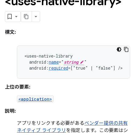
<uses-native-library>
構文:
android:
name
="
string
android:
required
=["true"
|
"false"]
/>
上位の要素:
<application>
説明:
アプリをリンクする必要がある
ベンダー提供の共有
ネイティブ ライブラリ
を指定します。この要素はシ