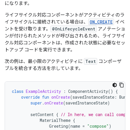
になります。
ライフサイクル対応コンポーネントがアクティビティのラ
イフサイクルに接続されている場合は、
ON_CREATE
イベ
ントを受け取ります。
@OnLifecycleEvent
アノテーショ
ンが付けられたメソッドが呼び出されるため、ライフサイ
クル対応コンポーネントは、作成された状態に必要なセッ
トアップ コードを実行できます。
次の例は、最小限のアクティビティに
Text
コンポーザ
ブルを統合する方法を示しています。
class
ExampleActivity
:
ComponentActivity
()
{
override
fun
onCreate
(
savedInstanceState
:
Bund
super
.
onCreate
(
savedInstanceState
)
setContent
{
// In here, we can call compo
MaterialTheme
{
Greeting
(
name
=
"compose"
)