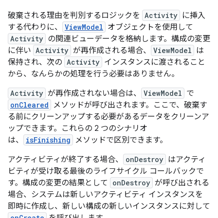
破棄される理由を判別するロジックを
Activity
に挿入
する代わりに、
ViewModel
オブジェクトを使用して
Activity
の関連ビューデータを格納します。構成の変更
に伴い
Activity
が再作成される場合、
ViewModel
は
保持され、次の
Activity
インスタンスに渡されること
から、なんらかの処理を行う必要はありません。
Activity
が再作成されない場合は、
ViewModel
で
onCleared
メソッドが呼び出されます。ここで、破棄す
る前にクリーンアップする必要があるデータをクリーンア
ップできます。これらの 2 つのシナリオ
は、
isFinishing
メソッドで区別できます。
アクティビティが終了する場合、
onDestroy
はアクティ
ビティが受け取る最後のライフサイクル コールバックで
す。構成の変更の結果として
onDestroy
が呼び出される
場合、システムは新しいアクティビティ インスタンスを
即時に作成し、新しい構成の新しいインスタンスに対して
onCreate
を呼び出します。