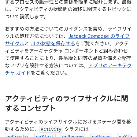
するプロセスの脆弱性との関係を簡単に紹介します。最後
に、アクティビティの状態間の遷移に関連するトピックに
ついて説明します。
おすすめの方法についてのガイダンスを含め、ライフサイ
クルの処理方法については、
Jetpack Compose のライフ
サイクル
と
UI の状態を保存する
をご覧ください。アクテ
ィビティをアーキテクチャ コンポーネントと組み合わせ
て使用することにより、製品版と同等の品質を備えた堅牢
なアプリを設計する方法については、
アプリのアーキテク
チャ ガイド
をご覧ください。
アクティビティのライフサイクルに関
するコンセプト
アクティビティのライフサイクルにおけるステージ間を移
動するために、
Activity
クラスには
onCreate
、
onStart
、
onResume
、
onPause
、
onSto