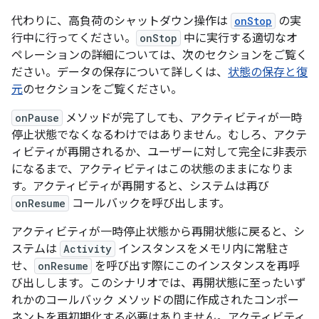
代わりに、高負荷のシャットダウン操作は
onStop
の実
行中に行ってください。
onStop
中に実行する適切なオ
ペレーションの詳細については、次のセクションをご覧く
ださい。データの保存について詳しくは、
状態の保存と復
元
のセクションをご覧ください。
onPause
メソッドが完了しても、アクティビティが一時
停止状態でなくなるわけではありません。むしろ、アクテ
ィビティが再開されるか、ユーザーに対して完全に非表示
になるまで、アクティビティはこの状態のままになりま
す。アクティビティが再開すると、システムは再び
onResume
コールバックを呼び出します。
アクティビティが一時停止状態から再開状態に戻ると、シ
ステムは
Activity
インスタンスをメモリ内に常駐さ
せ、
onResume
を呼び出す際にこのインスタンスを再呼
び出しします。このシナリオでは、再開状態に至ったいず
れかのコールバック メソッドの間に作成されたコンポー
ネントを再初期化する必要はありません。アクティビティ