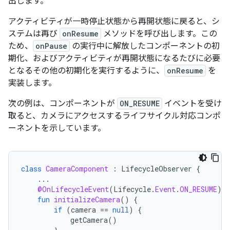
出します。
アクティビティが一時停止状態から再開状態に戻ると、シ
ステムは再び
onResume
メソッドを呼び出します。この
ため、
onPause
の実行中に解放したコンポーネントの初
期化、およびアクティビティが再開状態になるたびに必要
となるその他の初期化を実行するように、
onResume
を
実装します。
次の例は、コンポーネントが
ON_RESUME
イベントを受け
取ると、カメラにアクセスするライフサイクル対応コンポ
ーネントを示しています。
class
CameraComponent
:
LifecycleObserver
{
...
@OnLifecycleEvent
(
Lifecycle
.
Event
.
ON_RESUME
)
fun
initializeCamera
()
{
if
(
camera
==
null
)
{
getCamera
()