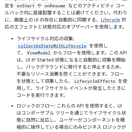
定を
onStart
や
onResume
などのアクティビティ コー
ルバック内に直接配置することは避けてください。代わり
に、画面上の UI の存在に自動的に同期する、
Lifecycle
対
応のエフェクトと状態対応のオブザーバーを使用します。
ライフサイクル対応の収集:
collectAsStateWithLifecycle
を使用し
て、
ViewModel
からフローを使用します。この API
は、UI が Started 状態になると自動的に収集を開始
し、バックグラウンドに移行すると停止するため、
不要なリソース消費を防ぐことができます。フロー
を状態として収集したら、
LifecycleEffects
を使
用して、ライフサイクル イベントが発生したときに
コードを実行できます。
ロジックのフロー: これらの API を使用すると、UI
はコンポーザブル ツリーを通じてライフサイクル状
態に自然に反応し、ユーザーがコンポーネントを積
極的に操作している場合にのみビジネス ロジックが