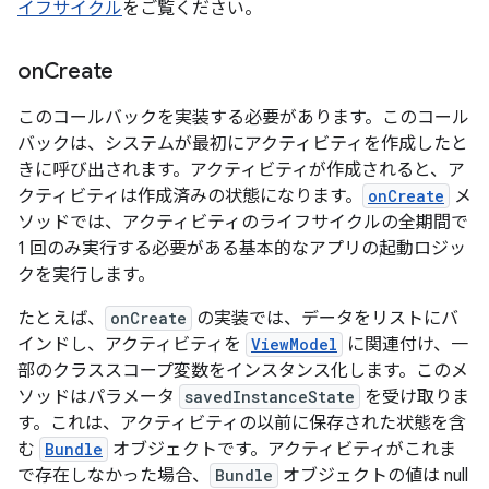
イフサイクル
をご覧ください。
on
Create
このコールバックを実装する必要があります。このコール
バックは、システムが最初にアクティビティを作成したと
きに呼び出されます。アクティビティが作成されると、ア
クティビティは作成済み
の状態になります。
onCreate
メ
ソッドでは、アクティビティのライフサイクルの全期間で
1 回のみ実行する必要がある基本的なアプリの起動ロジッ
クを実行します。
たとえば、
onCreate
の実装では、データをリストにバ
インドし、アクティビティを
ViewModel
に関連付け、一
部のクラススコープ変数をインスタンス化します。このメ
ソッドはパラメータ
savedInstanceState
を受け取りま
す。これは、アクティビティの以前に保存された状態を含
む
Bundle
オブジェクトです。アクティビティがこれま
で存在しなかった場合、
Bundle
オブジェクトの値は null