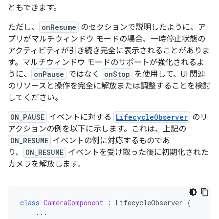
ともできます。
ただし、
onResume
のセクションで説明したように、ア
プリがマルチウィンドウ モードの場合、一時停止状態の
アクティビティが引き続き完全に表示されることがありま
す。マルチウィンドウ モードのサポートが強化されるよ
うに、
onPause
ではなく
onStop
を使用して、UI 関連
のリソースと操作を完全に解放または調整することを検討
してください。
ON_PAUSE
イベントに対する
LifecycleObserver
のリ
アクションの例を以下に示します。これは、上記の
ON_RESUME
イベントの例に対応するものであ
り、
ON_RESUME
イベントを受け取った後に初期化された
カメラを解放します。
class
CameraComponent
:
LifecycleObserver
{
...