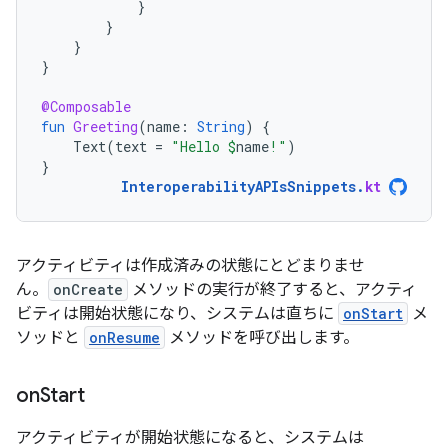
}
}
}
}
@Composable
fun
Greeting
(
name
:
String
)
{
Text
(
text
=
"Hello 
$
name
!"
)
}
InteroperabilityAPIsSnippets
.
kt
アクティビティは作成済みの状態にとどまりませ
ん。
onCreate
メソッドの実行が終了すると、アクティ
ビティは開始状態
になり、システムは直ちに
onStart
メ
ソッドと
onResume
メソッドを呼び出します。
on
Start
アクティビティが開始状態になると、システムは