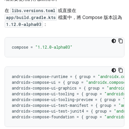
在
libs.versions.toml
或直接在
app/build.gradle.kts
檔案中，將 Compose 版本設為
1.12.0-alpha03
：
compose
=
"1.12.0-alpha03"
androidx
-
compose
-
runtime
=
{
group
=
"androidx.com
androidx
-
compose
-
ui
=
{
group
=
"androidx.compose.
androidx
-
compose
-
ui
-
graphics
=
{
group
=
"androidx
androidx
-
compose
-
ui
-
tooling
=
{
group
=
"androidx.
androidx
-
compose
-
ui
-
tooling
-
preview
=
{
group
=
"a
androidx
-
compose
-
ui
-
test
-
manifest
=
{
group
=
"and
androidx
-
compose
-
ui
-
test
-
junit4
=
{
group
=
"andro
androidx
-
compose
-
foundation
=
{
group
=
"androidx.