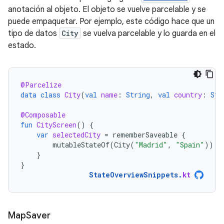
anotación al objeto. El objeto se vuelve parcelable y se
puede empaquetar. Por ejemplo, este código hace que un
tipo de datos
City
se vuelva parcelable y lo guarda en el
estado.
@Parcelize
data
class
City
(
val
name
:
String
,
val
country
:
Str
@Composable
fun
CityScreen
()
{
var
selectedCity
=
rememberSaveable
{
mutableStateOf
(
City
(
"Madrid"
,
"Spain"
))
}
}
StateOverviewSnippets
.
kt
Map
Saver