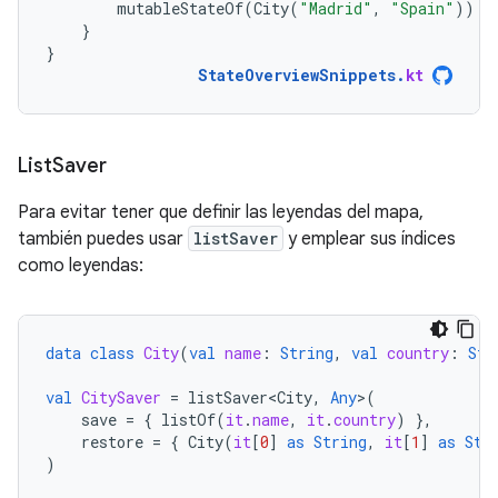
mutableStateOf
(
City
(
"Madrid"
,
"Spain"
))
}
}
StateOverviewSnippets
.
kt
List
Saver
Para evitar tener que definir las leyendas del mapa,
también puedes usar
listSaver
y emplear sus índices
como leyendas:
data
class
City
(
val
name
:
String
,
val
country
:
Str
val
CitySaver
=
listSaver<City
,
Any
>
(
save
=
{
listOf
(
it
.
name
,
it
.
country
)
},
restore
=
{
City
(
it
[
0
]
as
String
,
it
[
1
]
as
Str
)