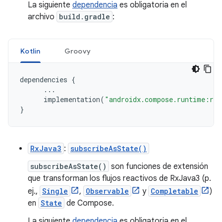
La siguiente
dependencia
es obligatoria en el
archivo
build.gradle
:
Kotlin
Groovy
dependencies
{
...
implementation
(
"androidx.compose.runtime:run
}
RxJava3
:
subscribeAsState()
subscribeAsState()
son funciones de extensión
que transforman los flujos reactivos de RxJava3 (p.
ej.,
Single
,
Observable
y
Completable
)
en
State
de Compose.
La siguiente
dependencia
es obligatoria en el