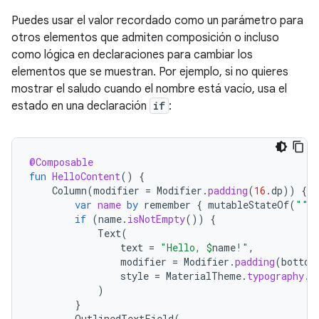
Puedes usar el valor recordado como un parámetro para
otros elementos que admiten composición o incluso
como lógica en declaraciones para cambiar los
elementos que se muestran. Por ejemplo, si no quieres
mostrar el saludo cuando el nombre está vacío, usa el
estado en una declaración
if
:
@Composable
fun
HelloContent
()
{
Column
(
modifier
=
Modifier
.
padding
(
16.
dp
))
{
var
name
by
remember
{
mutableStateOf
(
""
)
if
(
name
.
isNotEmpty
())
{
Text
(
text
=
"Hello, 
$
name
!"
,
modifier
=
Modifier
.
padding
(
bottom
style
=
MaterialTheme
.
typography
.
b
)
}
OutlinedTextField
(