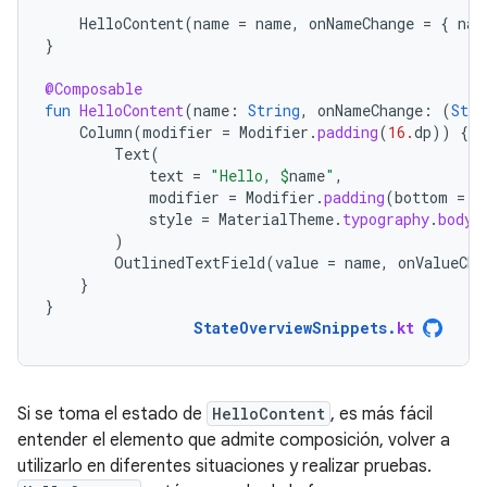
HelloContent
(
name
=
name
,
onNameChange
=
{
nam
}
@Composable
fun
HelloContent
(
name
:
String
,
onNameChange
:
(
Stri
Column
(
modifier
=
Modifier
.
padding
(
16.
dp
))
{
Text
(
text
=
"Hello, 
$
name
"
,
modifier
=
Modifier
.
padding
(
bottom
=
8
style
=
MaterialTheme
.
typography
.
bodyM
)
OutlinedTextField
(
value
=
name
,
onValueCha
}
}
StateOverviewSnippets
.
kt
Si se toma el estado de
HelloContent
, es más fácil
entender el elemento que admite composición, volver a
utilizarlo en diferentes situaciones y realizar pruebas.