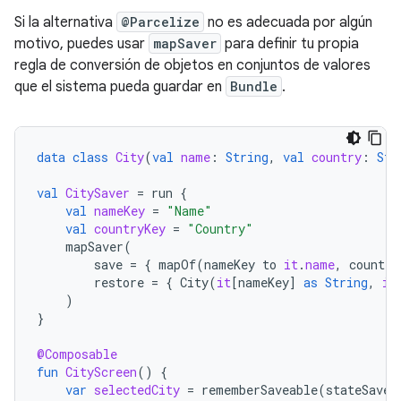
Si la alternativa
@Parcelize
no es adecuada por algún
motivo, puedes usar
mapSaver
para definir tu propia
regla de conversión de objetos en conjuntos de valores
que el sistema pueda guardar en
Bundle
.
data
class
City
(
val
name
:
String
,
val
country
:
Str
val
CitySaver
=
run
{
val
nameKey
=
"Name"
val
countryKey
=
"Country"
mapSaver
(
save
=
{
mapOf
(
nameKey
to
it
.
name
,
country
restore
=
{
City
(
it
[
nameKey
]
as
String
,
it
)
}
@Composable
fun
CityScreen
()
{
var
selectedCity
=
rememberSaveable
(
stateSaver