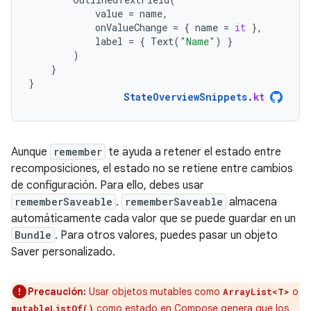
value
=
name
,
onValueChange
=
{
name
=
it
},
label
=
{
Text
(
"Name"
)
}
)
}
}
StateOverviewSnippets
.
kt
Aunque
remember
te ayuda a retener el estado entre
recomposiciones, el estado no se retiene entre cambios
de configuración. Para ello, debes usar
rememberSaveable
.
rememberSaveable
almacena
automáticamente cada valor que se puede guardar en un
Bundle
. Para otros valores, puedes pasar un objeto
Saver personalizado.
Precaución:
Usar objetos mutables como
o
ArrayList<T>
como estado en Compose genera que los
mutableListOf()