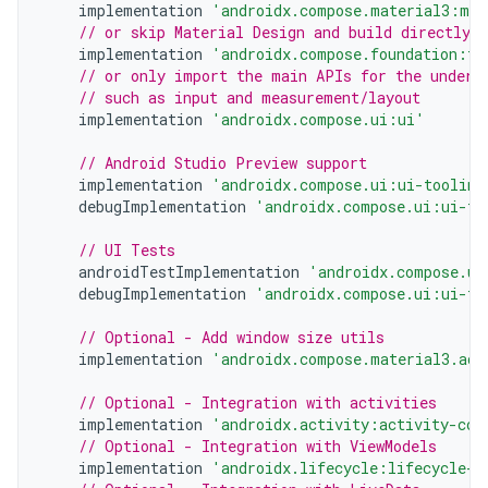
implementation
'androidx.compose.material3:mat
// or skip Material Design and build directly 
implementation
'androidx.compose.foundation:fo
// or only import the main APIs for the underl
// such as input and measurement/layout
implementation
'androidx.compose.ui:ui'
// Android Studio Preview support
implementation
'androidx.compose.ui:ui-tooling
debugImplementation
'androidx.compose.ui:ui-to
// UI Tests
androidTestImplementation
'androidx.compose.ui
debugImplementation
'androidx.compose.ui:ui-te
// Optional - Add window size utils
implementation
'androidx.compose.material3.ada
// Optional - Integration with activities
implementation
'androidx.activity:activity-com
// Optional - Integration with ViewModels
implementation
'androidx.lifecycle:lifecycle-v