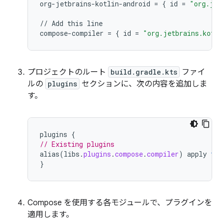
org-jetbrains-kotlin-android
=
{
id
=
"org.je
//
Add
this
line
compose-compiler
=
{
id
=
"org.jetbrains.kotl
プロジェクトのルート
build.gradle.kts
ファイ
ルの
plugins
セクションに、次の内容を追加しま
す。
plugins
{
// Existing plugins
alias
(
libs
.
plugins
.
compose
.
compiler
)
apply
fa
}
Compose を使用する各モジュールで、プラグインを
適用します。