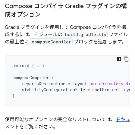
Compose コンパイラ Gradle プラグインの構
成オプション
Gradle プラグインを使用して Compose コンパイラを構
成するには、モジュールの
build.gradle.kts
ファイル
の最上位に
composeCompiler
ブロックを追加します。
android
{
…
}
composeCompiler
{
reportsDestination
=
layout
.
buildDirectory
.
dir
stabilityConfigurationFile
=
rootProject
.
layou
}
使用可能なオプションの完全なリストについては、
ドキュ
メント
をご覧ください。