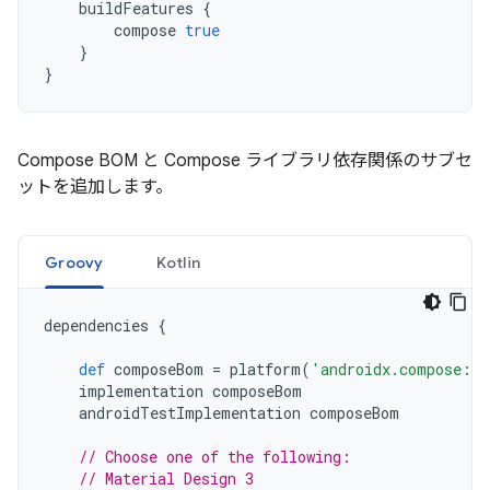
buildFeatures
{
compose
true
}
}
Compose BOM と Compose ライブラリ依存関係のサブセ
ットを追加します。
Groovy
Kotlin
dependencies
{
def
composeBom
=
platform
(
'androidx.compose:co
implementation
composeBom
androidTestImplementation
composeBom
// Choose one of the following:
// Material Design 3