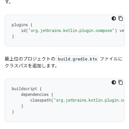
す。
plugins
{
id
(
"org.jetbrains.kotlin.plugin.compose"
)
vers
}
最上位のプロジェクトの
build.gradle.kts
ファイルに
クラスパスを追加します。
buildscript
{
dependencies
{
classpath
(
"org.jetbrains.kotlin.plugin.com
}
}