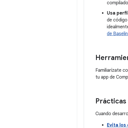
compilador
Usa perfi
de código 
idealmente
de Baselin
Herramie
Familiarízate c
tu app de Comp
Práctica
Cuando desarro
Evita los