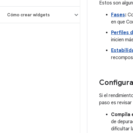
Estos son algun
Fases
:
Co
Cómo crear widgets
en que Co
Perfiles 
inicien má
Estabilid
recomposic
Configura
Si el rendimien
paso es revisar
Compila 
de depura
dificulta