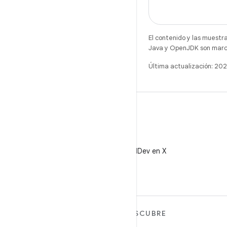
El contenido y las muestr
Java y OpenJDK son marca
Última actualización: 20
X
Sigue a @AndroidDev en X
MÁS ANDROID
DESCUBRE