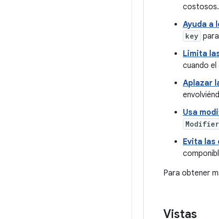
costosos.
Ayuda a l
key
para
Limita l
cuando el
Aplazar l
envolvién
Usa modi
Modifier
Evita las
componibl
Para obtener má
Vistas