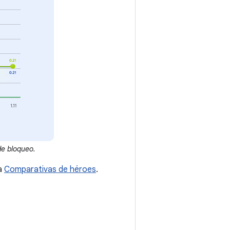
e bloqueo.
ta
Comparativas de héroes
.