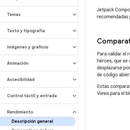
Jetpack Compose
Temas
recomendadas pa
Texto y tipografía
Comparat
Imágenes y gráficos
Para validar e
héroes, que se 
Animación
desplazarse por
de código abie
Accesibilidad
Estas comparati
Views para el b
Control táctil y entrada
Rendimiento
Descripción general