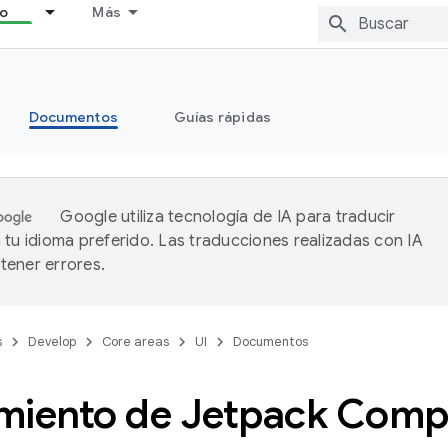
lo
Más
Documentos
Guías rápidas
Google utiliza tecnología de IA para traducir
 tu idioma preferido. Las traducciones realizadas con IA
ener errores.
s
Develop
Core areas
UI
Documentos
miento de Jetpack Com