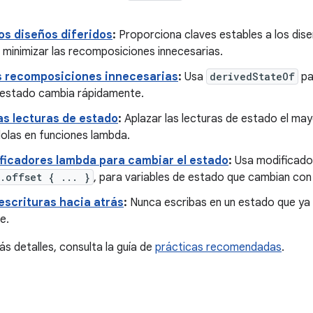
os diseños diferidos
:
Proporciona claves estables a los dise
 minimizar las recomposiciones innecesarias.
as recomposiciones innecesarias
:
Usa
derivedStateOf
pa
 estado cambia rápidamente.
as lecturas de estado
:
Aplazar las lecturas de estado el may
dolas en funciones lambda.
ficadores lambda para cambiar el estado
:
Usa modificado
.offset { ... }
, para variables de estado que cambian con
 escrituras hacia atrás
:
Nunca escribas en un estado que ya 
e.
s detalles, consulta la guía de
prácticas recomendadas
.