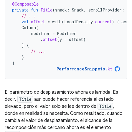
@Composable
private
fun
Title
(
snack
:
Snack
,
scrollProvider
:
()
// ...
val
offset
=
with
(
LocalDensity
.
current
)
{
scro
Column
(
modifier
=
Modifier
.
offset
(
y
=
offset
)
)
{
// ...
}
}
PerformanceSnippets
.
kt
El parámetro de desplazamiento ahora es lambda. Es
decir,
Title
aún puede hacer referencia al estado
elevado, pero el valor solo se lee dentro de
Title
,
donde en realidad se necesita. Como resultado, cuando
cambia el valor de desplazamiento, el alcance de la
recomposición más cercano ahora es el elemento