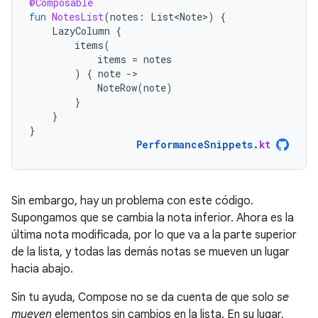
@Composable
fun
NotesList
(
notes
:
List<Note>
)
{
LazyColumn
{
items
(
items
=
notes
)
{
note
-
NoteRow
(
note
)
}
}
}
PerformanceSnippets
.
kt
Sin embargo, hay un problema con este código.
Supongamos que se cambia la nota inferior. Ahora es la
última nota modificada, por lo que va a la parte superior
de la lista, y todas las demás notas se mueven un lugar
hacia abajo.
Sin tu ayuda, Compose no se da cuenta de que solo
se
mueven
elementos sin cambios en la lista. En su lugar,