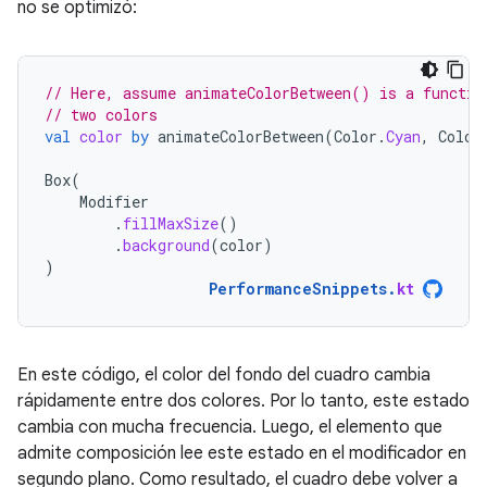
no se optimizó:
// Here, assume animateColorBetween() is a functio
// two colors
val
color
by
animateColorBetween
(
Color
.
Cyan
,
Color
Box
(
Modifier
.
fillMaxSize
()
.
background
(
color
)
)
PerformanceSnippets
.
kt
En este código, el color del fondo del cuadro cambia
rápidamente entre dos colores. Por lo tanto, este estado
cambia con mucha frecuencia. Luego, el elemento que
admite composición lee este estado en el modificador en
segundo plano. Como resultado, el cuadro debe volver a