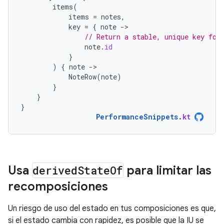
items
(
items
=
notes
,
key
=
{
note
-
// Return a stable, unique key for
note
.
id
}
)
{
note
-
NoteRow
(
note
)
}
}
}
PerformanceSnippets
.
kt
Usa
derived
State
Of
para limitar las
recomposiciones
Un riesgo de uso del estado en tus composiciones es que,
si el estado cambia con rapidez, es posible que la IU se