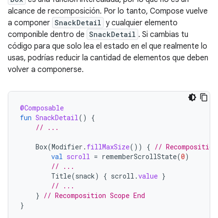
alcance de recomposición. Por lo tanto, Compose vuelve
a componer
SnackDetail
y cualquier elemento
componible dentro de
SnackDetail
. Si cambias tu
código para que solo lea el estado en el que realmente lo
usas, podrías reducir la cantidad de elementos que deben
volver a componerse.
@Composable
fun
SnackDetail
()
{
// ...
Box
(
Modifier
.
fillMaxSize
())
{
// Recomposition
val
scroll
=
rememberScrollState
(
0
)
// ...
Title
(
snack
)
{
scroll
.
value
}
// ...
}
// Recomposition Scope End
}