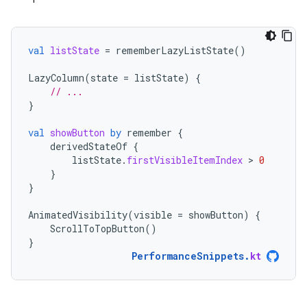
val
listState
=
rememberLazyListState
()
LazyColumn
(
state
=
listState
)
{
// ...
}
val
showButton
by
remember
{
derivedStateOf
{
listState
.
firstVisibleItemIndex
 > 
0
}
}
AnimatedVisibility
(
visible
=
showButton
)
{
ScrollToTopButton
()
}
PerformanceSnippets
.
kt