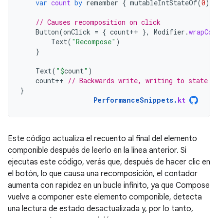
var
count
by
remember
{
mutableIntStateOf
(
0
)
}
// Causes recomposition on click
Button
(
onClick
=
{
count
++
},
Modifier
.
wrapCon
Text
(
"Recompose"
)
}
Text
(
"
$
count
"
)
count
++
// Backwards write, writing to state a
}
PerformanceSnippets
.
kt
Este código actualiza el recuento al final del elemento
componible después de leerlo en la línea anterior. Si
ejecutas este código, verás que, después de hacer clic en
el botón, lo que causa una recomposición, el contador
aumenta con rapidez en un bucle infinito, ya que Compose
vuelve a componer este elemento componible, detecta
una lectura de estado desactualizada y, por lo tanto,