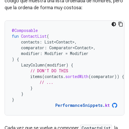
código que muestra una lista ordenada de nombres, pero
que la ordena de forma muy costosa:
@Composable
fun
ContactList
(
contacts
:
List<Contact>
,
comparator
:
Comparator<Contact>
,
modifier
:
Modifier
=
Modifier
)
{
LazyColumn
(
modifier
)
{
// DON’T DO THIS
items
(
contacts
.
sortedWith
(
comparator
))
{
c
// ...
}
}
}
PerformanceSnippets
.
kt
Cada vez que se vuelve a componer
ContactsList
, la