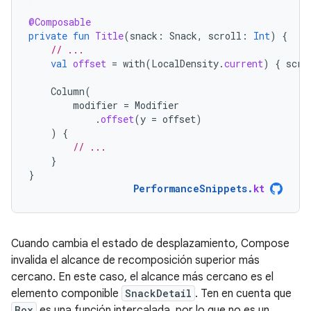
@Composable
private
fun
Title
(
snack
:
Snack
,
scroll
:
Int
)
{
// ...
val
offset
=
with
(
LocalDensity
.
current
)
{
scro
Column
(
modifier
=
Modifier
.
offset
(
y
=
offset
)
)
{
// ...
}
}
PerformanceSnippets
.
kt
Cuando cambia el estado de desplazamiento, Compose
invalida el alcance de recomposición superior más
cercano. En este caso, el alcance más cercano es el
elemento componible
SnackDetail
. Ten en cuenta que
Box
es una función intercalada, por lo que no es un