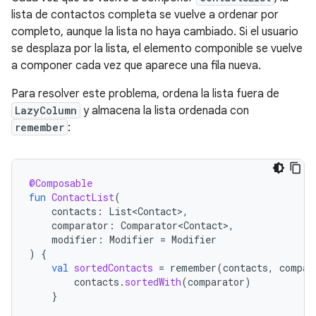
lista de contactos completa se vuelve a ordenar por
completo, aunque la lista no haya cambiado. Si el usuario
se desplaza por la lista, el elemento componible se vuelve
a componer cada vez que aparece una fila nueva.
Para resolver este problema, ordena la lista fuera de
LazyColumn
y almacena la lista ordenada con
remember
:
@Composable
fun
ContactList
(
contacts
:
List<Contact>
,
comparator
:
Comparator<Contact>
,
modifier
:
Modifier
=
Modifier
)
{
val
sortedContacts
=
remember
(
contacts
,
compar
contacts
.
sortedWith
(
comparator
)
}