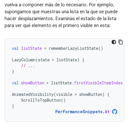
vuelva a componer más de lo necesario. Por ejemplo,
supongamos que muestras una lista en la que se puede
hacer desplazamientos. Examinas el estado de la lista
para ver qué elemento es el primero visible en esta:
val
listState
=
rememberLazyListState
()
LazyColumn
(
state
=
listState
)
{
// ...
}
val
showButton
=
listState
.
firstVisibleItemIndex
 >
AnimatedVisibility
(
visible
=
showButton
)
{
ScrollToTopButton
()
}
PerformanceSnippets
.
kt