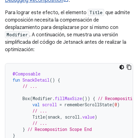
Debugging Recomposition
.
Para lograr este efecto, el elemento
Title
que admite
composición necesita la compensación de
desplazamiento para desplazarse por sí mismo con
Modifier
. A continuación, se muestra una versión
simplificada del código de Jetsnack antes de realizar la
optimización:
@Composable
fun
SnackDetail
()
{
// ...
Box
(
Modifier
.
fillMaxSize
())
{
// Recomposition
val
scroll
=
rememberScrollState
(
0
)
// ...
Title
(
snack
,
scroll
.
value
)
// ...
}
// Recomposition Scope End
}