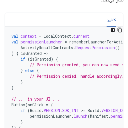
نشان می‌دهد:
کاتلین
val
context
=
LocalContext
.
current
val
permissionLauncher
=
rememberLauncherForActivi
ActivityResultContracts
.
RequestPermission
()
)
{
isGranted
-
if
(
isGranted
)
{
// Permission granted, you can now send no
}
else
{
// Permission denied, handle accordingly.
}
}
// ... in your UI ...
Button
(
onClick
=
{
if
(
Build
.
VERSION
.
SDK_INT
>
=
Build
.
VERSION_COD
permissionLauncher
.
launch
(
Manifest
.
permiss
}
})
{