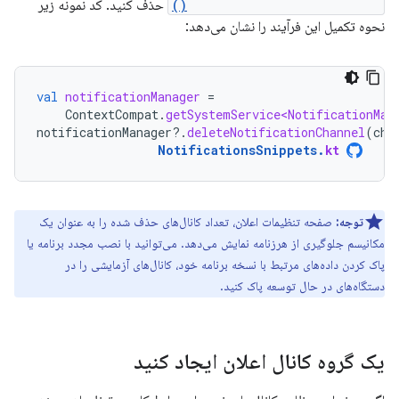
deleteNotificationChannel()
حذف کنید. کد نمونه زیر
نحوه تکمیل این فرآیند را نشان می‌دهد:
val
notificationManager
=
ContextCompat
.
getSystemService<NotificationMan
notificationManager
?.
deleteNotificationChannel
(
cha
NotificationsSnippets
.
kt
توجه:
صفحه تنظیمات اعلان، تعداد کانال‌های حذف شده را به عنوان یک
مکانیسم جلوگیری از هرزنامه نمایش می‌دهد. می‌توانید با نصب مجدد برنامه یا
پاک کردن داده‌های مرتبط با نسخه برنامه خود، کانال‌های آزمایشی را در
دستگاه‌های در حال توسعه پاک کنید.
یک گروه کانال اعلان ایجاد کنید