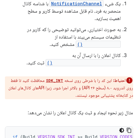
یک شیء
NotificationChannel
با شناسه کانال
منحصر به فرد، نام قابل مشاهده توسط کاربر و سطح
اهمیت بسازید.
به صورت اختیاری، می‌توانید توضیحی را که کاربر در
تنظیمات سیستم می‌بیند با استفاده از
setDescription()
مشخص کنید.
کانال اعلان را با ارسال آن به
createNotificationChannel()
ثبت کنید.
احتیاط:
این کد را با شرطی روی نسخه
محافظت کنید تا فقط
SDK_INT
روی اندروید ۸.۰ (سطح API ۲۶) و بالاتر اجرا شود، زیرا APIهای کانال‌های اعلان
در کتابخانه پشتیبانی موجود نیستند.
مثال زیر نحوه ایجاد و ثبت یک کانال اعلان را نشان می‌دهد:
if
(
Build
.
VERSION
.
SDK_INT
>
=
Build
.
VERSION_CODES
.
O