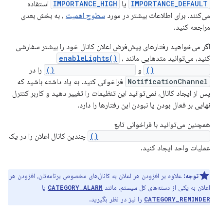
IMPORTANCE_DEFAULT
یا
IMPORTANCE_HIGH
استفاده
می‌کنند. برای اطلاعات بیشتر در مورد
سطوح اهمیت
، به بخش بعدی
مراجعه کنید.
اگر می‌خواهید رفتارهای پیش‌فرض اعلان کانال خود را بیشتر سفارشی
کنید، می‌توانید متدهایی مانند
،
enableLights()
setLightColor()
و
setVibrationPattern()
را در
NotificationChannel
فراخوانی کنید. به یاد داشته باشید که
پس از ایجاد کانال، نمی‌توانید این تنظیمات را تغییر دهید و کاربر کنترل
نهایی بر فعال بودن یا نبودن این رفتارها را دارد.
همچنین می‌توانید با فراخوانی تابع
createNotificationChannels()
چندین کانال اعلان را در یک
عملیات واحد ایجاد کنید.
توجه:
علاوه بر افزودن هر اعلان به کانال‌های مخصوص برنامه‌تان، افزودن هر
اعلان به یکی از دسته‌های کل سیستم، مانند
یا
CATEGORY_ALARM
را نیز در نظر بگیرید.
CATEGORY_REMINDER