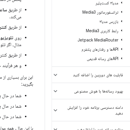
مدیا۳ کست‌پلیر
از طریق
ساعت  OS
ترانسفورماتور Media3
می‌کند.
بازرس مدیا۳
از طریق
کنتر
رابط کاربری Media3
روی
تلویزیو
Jetpack Media
Router
مثال، اگر تلویزیون، ساندبار یا گیرن
APIها و رفتارهای پلتفرم
از طریق کنتر
APIهای رسانه قدیمی
و هر فرآیند 
قابلیت های دوربین را اضافه کنید
این برای بسیاری از 
بگیرید:
بهبود رسانه‌ها با هوش مصنوعی
شما در حال
شما در حال
دامنه دسترسی برنامه خود را افزایش
دهید
شما در حال
با این حال، همه موار
برنامه رسانه خود را ارتقا دهید