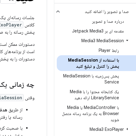
صدا و تصویر را اضافه کنید
درباره صدا و تصویر
کلاس
ExoPlayer
مقدمه ای بر Jetpack Media3
پخش رسانه را به صو
Media3 Media
Session
دستورات ممکن است ا
رابط Player
است از برنامه‌های ک
دستورات را به پخش‌ک
با استفاده از Media
Session
پخش را کنترل و تبلیغ کنید
پخش پس‌زمینه با Media
Session
Service
چه زمانی یک 
یک کتابخانه محتوا را با Media
وقتی
iaSession
Service ارائه دهید
Library
با Media
Controller یا Media
از طریق
هدفو
Browser به یک برنامه رسانه متصل
رسانه یا رفتن
شوید
با صحبت کرد
Media3 Exo
Player
پخش در دستگ