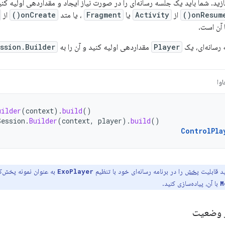
ید. شما باید یک جلسه رسانه‌ای را در صورت نیاز ایجاد و مقداردهی اولیه کنی
onResume(
از
Activity
یا
Fragment
، یا متد
onCreate()
از
 آن است.
 رسانه‌ای، یک
Player
مقداردهی اولیه کنید و آن را به
ssion.Builder
وا
uilder
(
context
).
build
()
Session
.
Builder
(
context
,
player
).
build
()
ControlPla
ید قابلیت
پخش
را در برنامه رسانه‌ای خود با تنظیم
به عنوان نمونه پخش‌ک
ExoPlayer
با آن، پیاده‌سازی کنید.
M
 وضعیت