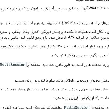
Wear
آنها. این امکان دسترسی آسان‌تر به رایج‌ترین کنترل‌های پخش ر
ل‌های رسانه
. این چرخ فلک کنترل‌های مربوط به هر جلسه رسانه‌ای در حال اجرا
ن
. امکان انجام عملیات با دکمه‌های پخش فیزیکی، کنترل پخش پلتفرم و مدیریت 
ده A/V خاموش شود یا ورودی تغییر کند، پخش باید در برنامه متوقف شود).
ل‌های رسانه‌ای
اندروید اتو
. این امکان کنترل ایمن پخش را هنگام رانندگی فراهم
خارجی دیگری که باید بر پخش تأثیر بگذارد.
موارد استفاده عالی است. به طور خاص، شما باید استفاده از
MediaSession
 پخش
محتوای ویدیویی طولانی
مانند فیلم یا تلویزیون زنده هستید.
 پخش
محتوای صوتی طولانی
مانند پادکست‌ها یا لیست‌های پخش موسیقی هس
 ساخت یک
اپلیکیشن تلویزیونی
هستید.
د استفاده با
MediaSession
مطابقت ندارند. ممکن است بخواهید فقط در مو