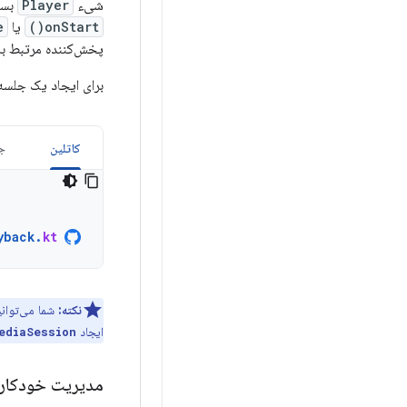
شیء
Player
بساز
onStart()
یا
)
پخش‌کننده مرتبط با
برای ایجاد یک جلسه
کاتلین
جا
yback
.
kt
نکته:
شما می‌توان
ایجاد
ediaSession
مدیریت خودکار