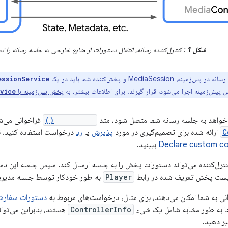
شکل 1
: کنترل‌کننده رسانه، انتقال دستورات از منابع خارجی به جلسه رسانه را ت
نه، MediaSession و پخش‌کننده شما باید در یک
essionService
پیش‌زمینه اجرا می‌شود، قرار گیرند. برای اطلاعات بیشتر، به
پخش پس‌زمینه با
vice
‌خواهد به جلسه رسانه شما متصل شود، متد
onConnect()
فراخوانی می‌شو
C
ارائه شده برای تصمیم‌گیری در مورد
پذیرش
یا
رد
درخواست استفاده کنید. ن
Declare custom 
ببینید.
ترل‌کننده می‌تواند دستورات پخش را به جلسه ارسال کند. سپس جلسه این دستو
ست پخش تعریف شده در رابط
Player
به طور خودکار توسط جلسه مدیری
نی به شما امکان می‌دهند، برای مثال، درخواست‌های مربوط به
دستورات سفارش
‌ها به طور مشابه شامل یک شیء
ControllerInfo
هستند، بنابراین می‌توا
ر دهید.