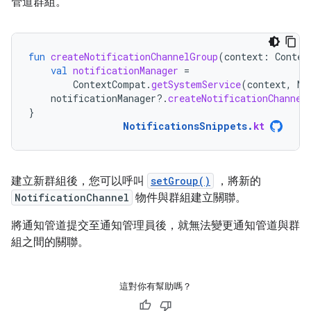
管道群組。
fun
createNotificationChannelGroup
(
context
:
Contex
val
notificationManager
=
ContextCompat
.
getSystemService
(
context
,
No
notificationManager
?.
createNotificationChannel
}
NotificationsSnippets
.
kt
建立新群組後，您可以呼叫
setGroup()
，將新的
NotificationChannel
物件與群組建立關聯。
將通知管道提交至通知管理員後，就無法變更通知管道與群
組之間的關聯。
這對你有幫助嗎？