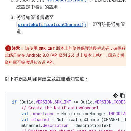
您也可以使用
，指定使用者在系
統設定中看到的說明。
將通知管道傳遞至
createNotificationChannel()
，即可註冊通知管
道。
注意：
請使用
版本上的條件保護這段程式碼，確保程
SDK_INT
式碼只會在 Android 8.0 (API 級別 26) 以上版本上執行，因為支援
資料庫不提供通知管道 API。
以下範例說明如何建立及註冊通知管道：
if
(
Build
.
VERSION
.
SDK_INT
>
=
Build
.
VERSION_CODES
.
O
// Create the NotificationChannel.
val
importance
=
NotificationManager
.
IMPORTANC
val
mChannel
=
NotificationChannel
(
CHANNEL_ID
,
mChannel
.
description
=
descriptionText