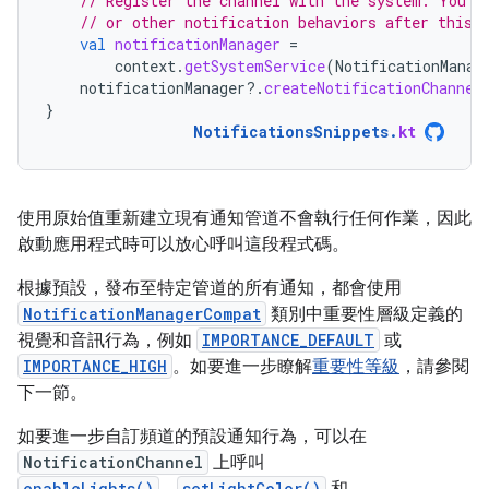
// Register the channel with the system. You c
// or other notification behaviors after this.
val
notificationManager
=
context
.
getSystemService
(
NotificationManag
notificationManager
?.
createNotificationChannel
}
NotificationsSnippets
.
kt
使用原始值重新建立現有通知管道不會執行任何作業，因此
啟動應用程式時可以放心呼叫這段程式碼。
根據預設，發布至特定管道的所有通知，都會使用
NotificationManagerCompat
類別中重要性層級定義的
視覺和音訊行為，例如
IMPORTANCE_DEFAULT
或
IMPORTANCE_HIGH
。如要進一步瞭解
重要性等級
，請參閱
下一節。
如要進一步自訂頻道的預設通知行為，可以在
NotificationChannel
上呼叫
enableLights()
setLightColor()