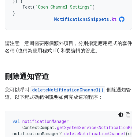
})
{
Text
(
"Open Channel Settings"
)
}
NotificationsSnippets
.
kt
請注意，意圖需要兩個額外項目，分別指定應用程式的套件
名稱 (也稱為應用程式 ID) 和要編輯的管道。
刪除通知管道
您可以呼叫
deleteNotificationChannel()
刪除通知管
道。以下程式碼範例說明如何完成這項程序：
val
notificationManager
=
ContextCompat
.
getSystemService<NotificationMan
notificationManager
?.
deleteNotificationChannel
(
cha