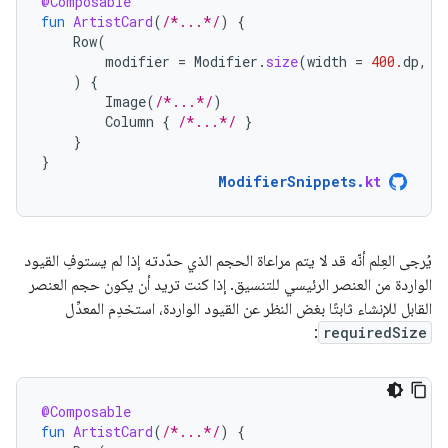
@Composable
fun
ArtistCard
(
/*...*/
)
{
Row
(
modifier
=
Modifier
.
size
(
width
=
400.
dp
,
h
)
{
Image
(
/*...*/
)
Column
{
/*...*/
}
}
}
ModifierSnippets
.
kt
يُرجى العِلم أنّه قد لا يتم مراعاة الحجم الذي حدّدته إذا لم يستوفِ القيود
الواردة من العنصر الرئيسي للتنسيق. إذا كنت تريد أن يكون حجم العنصر
القابل للإنشاء ثابتًا بغض النظر عن القيود الواردة، استخدِم المعدِّل
:
requiredSize
@Composable
fun
ArtistCard
(
/*...*/
)
{