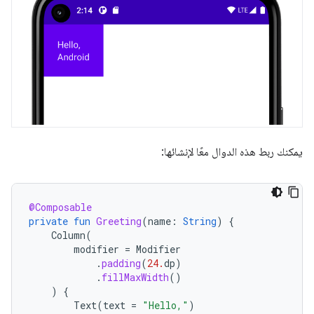
يمكنك ربط هذه الدوال معًا لإنشائها:
@Composable
private
fun
Greeting
(
name
:
String
)
{
Column
(
modifier
=
Modifier
.
padding
(
24.
dp
)
.
fillMaxWidth
()
)
{
Text
(
text
=
"Hello,"
)