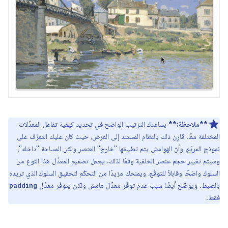
**ملاحظة:**
يساعدك الترتيب الواضح في تحديد كيفية تفاعل المعدِّلات
المختلفة معًا. قارِن ذلك بالنظام المستند إلى العرض، حيث كان عليك التعرّف على
نموذج المربّع، وأنّ الهوامش يتم تطبيقها "خارج" العنصر ولكن المساحة "داخله"،
وسيتم تغيير حجم عنصر الخلفية وفقًا لذلك. يجعل تصميم المعدِّل هذا النوع من
السلوك واضحًا وقابلاً للتوقّع، ويمنحك مزيدًا من التحكّم لتحقيق السلوك الذي تريده
بالضبط. ويوضّح أيضًا سبب عدم توفّر معدِّل هامش ولكن يتوفّر معدِّل
padding
فقط.