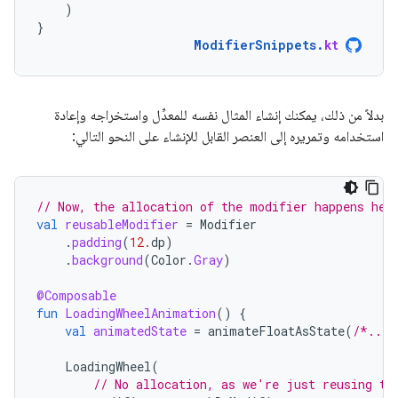
)
}
ModifierSnippets
.
kt
بدلاً من ذلك، يمكنك إنشاء المثال نفسه للمعدِّل واستخراجه وإعادة
استخدامه وتمريره إلى العنصر القابل للإنشاء على النحو التالي:
// Now, the allocation of the modifier happens her
val
reusableModifier
=
Modifier
.
padding
(
12.
dp
)
.
background
(
Color
.
Gray
)
@Composable
fun
LoadingWheelAnimation
()
{
val
animatedState
=
animateFloatAsState
(
/*...*
LoadingWheel
(
// No allocation, as we're just reusing th