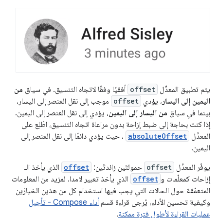
يتم تطبيق المعدِّل
offset
أفقيًا وفقًا لاتجاه التنسيق. في سياق
من
اليمين إلى اليسار
، يؤدي
offset
موجب إلى نقل العنصر إلى اليسار،
بينما في سياق
من اليسار إلى اليمين
، يؤدي إلى نقل العنصر إلى اليمين.
إذا كنت بحاجة إلى ضبط إزاحة بدون مراعاة اتجاه التنسيق، اطّلِع على
المعدِّل
absoluteOffset
، حيث يؤدي دائمًا إلى نقل العنصر إلى
اليمين.
يوفّر المعدِّل
offset
حمولتَين زائدتَين:
offset
الذي يأخذ الـ
إزاحات كمعلّمات و
offset
الذي يأخذ تعبير لامدا. لمزيد من المعلومات
المتعمّقة حول الحالات التي يجب فيها استخدام كل من هذين الخيارَين
وكيفية تحسين الأداء، يُرجى قراءة قسم
أداء Compose - تأجيل
عمليات القراءة لأطول فترة ممكنة
.