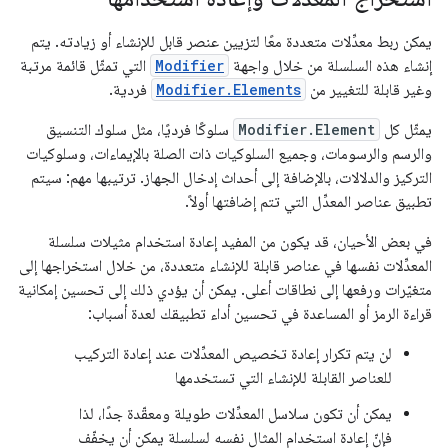
يمكن ربط معدِّلات متعددة معًا لتزيين عنصر قابل للإنشاء أو زيادته. يتم
إنشاء هذه السلسلة من خلال واجهة
Modifier
التي تمثّل قائمة مرتبة
وغير قابلة للتغيير من
Modifier.Elements
فردية.
يمثّل كل
Modifier.Element
سلوكًا فرديًا، مثل سلوك التنسيق
والرسم والرسومات، وجميع السلوكيات ذات الصلة بالإيماءات، وسلوكيات
التركيز والدلالات، بالإضافة إلى أحداث إدخال الجهاز. ترتيبها مهم: سيتم
تطبيق عناصر المعدِّل التي تتم إضافتها أولاً.
في بعض الأحيان، قد يكون من المفيد إعادة استخدام مثيلات سلسلة
المعدِّلات نفسها في عناصر قابلة للإنشاء متعددة، من خلال استخراجها إلى
متغيّرات ورفعها إلى نطاقات أعلى. يمكن أن يؤدي ذلك إلى تحسين إمكانية
قراءة الرمز أو المساعدة في تحسين أداء تطبيقك لعدة أسباب:
لن يتم تكرار إعادة تخصيص المعدِّلات عند إعادة التركيب
للعناصر القابلة للإنشاء التي تستخدمها
يمكن أن تكون سلاسل المعدِّلات طويلة ومعقّدة جدًا، لذا
فإنّ إعادة استخدام المثال نفسه لسلسلة يمكن أن يخفّف