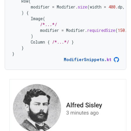
Row
(
modifier
=
Modifier
.
size
(
width
=
400.
dp
,
h
)
{
Image
(
/*...*/
modifier
=
Modifier
.
requiredSize
(
150.
d
)
Column
{
/*...*/
}
}
}
ModifierSnippets
.
kt