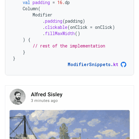
val
padding
=
16.
dp
Column
(
Modifier
.
padding
(
padding
)
.
clickable
(
onClick
=
onClick
)
.
fillMaxWidth
()
)
{
// rest of the implementation
}
}
ModifierSnippets
.
kt