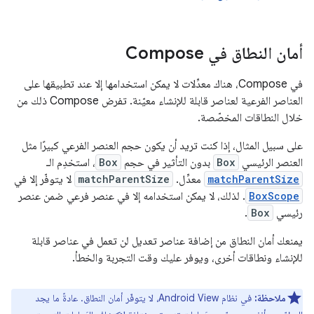
أمان النطاق في Compose
في Compose، هناك معدِّلات لا يمكن استخدامها إلا عند تطبيقها على
العناصر الفرعية لعناصر قابلة للإنشاء معيّنة. تفرض Compose ذلك من
خلال النطاقات المخصّصة.
على سبيل المثال، إذا كنت تريد أن يكون حجم العنصر الفرعي كبيرًا مثل
العنصر الرئيسي
Box
بدون التأثير في حجم
Box
، استخدِم الـ
matchParentSize
معدِّل.
matchParentSize
لا يتوفّر إلا في
BoxScope
. لذلك، لا يمكن استخدامه إلا في عنصر فرعي ضمن عنصر
رئيسي
Box
.
يمنعك أمان النطاق من إضافة عناصر تعديل لن تعمل في عناصر قابلة
للإنشاء ونطاقات أخرى، ويوفر عليك وقت التجربة والخطأ.
ملاحظة:
في نظام Android View، لا يتوفّر أمان النطاق. عادةً ما يجد