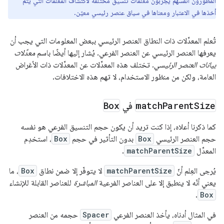
المطوّرون أنفسهم يجرّبون مَعلمات تنسيق مختلفة لاكتشاف المَعلمات التي يتم
أخذها في الاعتبار ومعناها في سياق عنصر رئيسي معيّن.
تُعلم المعدِّلات ذات النطاق العنصر الرئيسي ببعض المعلومات التي يجب أن
يعرفها العنصر الرئيسي عن العنصر الفرعي. يُشار إليها أيضًا باسم
معدِّلات
بيانات العنصر الرئيسي
. تختلف هذه المعدِّلات عن المعدِّلات ذات الأغراض
العامة، ولكن من منظور الاستخدام، لا تهم هذه الاختلافات.
Size
Parent
match
في
Box
كما ذكرنا أعلاه، إذا كنت تريد أن يكون حجم التنسيق الفرعي هو نفسه
حجم العنصر الرئيسي
Box
بدون التأثير في حجم
Box
، استخدِم
المعدِّل
matchParentSize
.
يُرجى العِلم أنّ
matchParentSize
لا يتوفّر إلا ضمن نطاق
Box
، ما
يعني أنّه لا ينطبق إلا على العناصر الفرعية
المباشرة
للعناصر القابلة للإنشاء
.
Box
في المثال أدناه، يأخذ العنصر الفرعي
Spacer
حجمه من العنصر