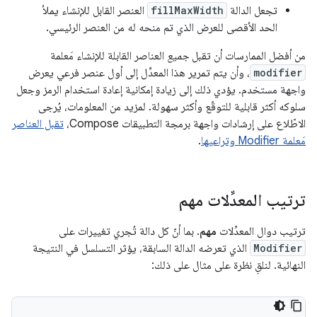
تجعل الدالة
fillMaxWidth
العنصر القابل للإنشاء يملأ
الحد الأقصى للعرض الذي تم منحه له من العنصر الرئيسي.
من أفضل الممارسات أن تقبل
جميع
العناصر القابلة للإنشاء مَعلمة
modifier
، وأن يتم تمرير هذا المعدِّل إلى أول عنصر فرعي يعرض
واجهة مستخدم. يؤدي ذلك إلى زيادة إمكانية إعادة استخدام الرمز وجعل
سلوكه أكثر قابلية للتوقّع وأكثر سهولة. لمزيد من المعلومات، يُرجى
الاطّلاع على إرشادات واجهة برمجة التطبيقات Compose،
تقبل العناصر
مَعلمة Modifier وتراعيها
.
ترتيب المعدِّلات مهم
ترتيب دوال المعدِّلات
مهم
. بما أنّ كل دالة تُجري تغييرات على
Modifier
الذي تعرضه الدالة السابقة، يؤثر التسلسل في النتيجة
النهائية. لنلقِ نظرة على مثال على ذلك: