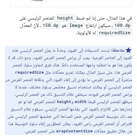
في هذا المثال، حتى إذا تم ضبط
height
للعنصر الرئيسي على
100.dp
، سيكون ارتفاع
Image
هو
150.dp
، لأنّ المعدِّل
requiredSize
له الأولوية.
ملاحظة:
تستند التنسيقات إلى القيود، وعادةً ما يمرّر العنصر الرئيسي هذه
القيود إلى العناصر الفرعية.
يجب
أن يراعي العنصر الفرعي القيود. ومع ذلك، قد لا
يكون هذا هو ما تتطلبه واجهة المستخدم دائمًا. هناك طرق لتجاوز سلوك العنصر
الفرعي هذا. على سبيل المثال، يمكنك تمرير معدِّلات مثل
requiredSize
مباشرةً إلى العنصر الفرعي، ما يؤدي إلى إلغاء القيود التي يتلقّاها العنصر الفرعي من
العنصر الرئيسي، أو يمكنك استخدام تنسيق مخصّص بسلوك مختلف. عندما لا
يراعي العنصر الفرعي قيوده، سيخفي نظام التنسيق ذلك عن العنصر الرئيسي.
سيظهر للعنصر الرئيسي قيمتَا
و
للعنصر الفرعي كما لو تم
height
width
إجبارهما على الالتزام بالقيود التي يقدّمها العنصر الرئيسي. سيقوم نظام التنسيق
بعد ذلك بتوسيط العنصر الفرعي ضمن المساحة التي خصّصها العنصر الرئيسي على
افتراض أنّ العنصر الفرعي راعى القيود. يمكن للمطوّرين إلغاء سلوك التوسيط هذا
من خلال تطبيق معدِّلات
على العنصر الفرعي.
wrapContentSize