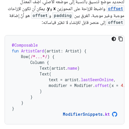
لتحديد موضع تنسيق بالنسبة إلى موضعه الأصلي، أضِف المعدِّل
offset
واضبط الإزاحة على المحورَين
x
و
y
. يمكن أن تكون الإزاحات
موجبة وغير موجبة. الفرق بين
padding
و
offset
هو أنّ إضافة
offset
إلى عنصر قابل للإنشاء لا تغيّر قياساته:
@Composable
fun
ArtistCard
(
artist
:
Artist
)
{
Row
(
/*...*/
)
{
Column
{
Text
(
artist
.
name
)
Text
(
text
=
artist
.
lastSeenOnline
,
modifier
=
Modifier
.
offset
(
x
=
4.
d
)
}
}
}
ModifierSnippets
.
kt