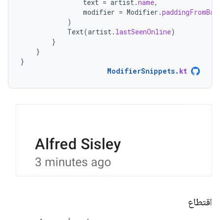
text
=
artist
.
name
,
modifier
=
Modifier
.
paddingFromBas
)
Text
(
artist
.
lastSeenOnline
)
}
}
}
ModifierSnippets
.
kt
اقتطاع