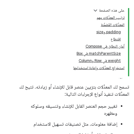
على هذه الصفحة
ترتيب المعدِّلات مهم
المعدِّلات المُضمَّنة
padding وsize
اقتطاع
أمان النطاق في Compose
matchParentSize في Box
weight في Row وColumn
استخراج المعدِّلات وإعادة استخدامها
تسمح لك المعدِّلات بتزيين عنصر قابل للإنشاء أو زيادته. تتيح لك
المعدِّلات تنفيذ أنواع الإجراءات التالية:
تغيير حجم العنصر القابل للإنشاء وتنسيقه وسلوكه
ومظهره
إضافة معلومات، مثل تصنيفات تسهيل الاستخدام