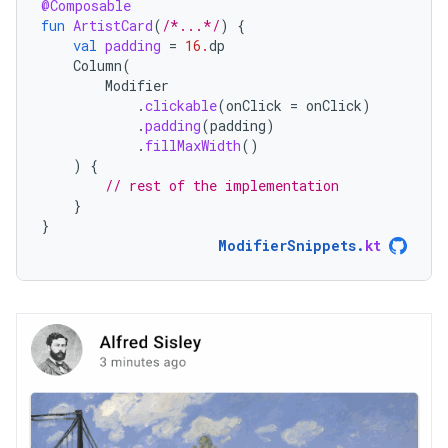
@Composable
fun
ArtistCard
(
/*...*/
)
{
val
padding
=
16.
dp
Column
(
Modifier
.
clickable
(
onClick
=
onClick
)
.
padding
(
padding
)
.
fillMaxWidth
()
)
{
// rest of the implementation
}
}
ModifierSnippets
.
kt