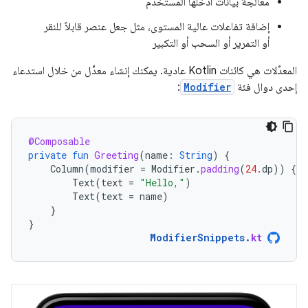
معالجة بيانات أدخلها المستخدم
إضافة تفاعلات عالية المستوى، مثل جعل عنصر قابلاً للنقر
أو التمرير أو السحب أو التكبير
المعدِّلات هي كائنات Kotlin عادية. يمكنك إنشاء معدِّل من خلال استدعاء
إحدى دوال فئة
Modifier
:
@Composable
private
fun
Greeting
(
name
:
String
)
{
Column
(
modifier
=
Modifier
.
padding
(
24.
dp
))
{
Text
(
text
=
"Hello,"
)
Text
(
text
=
name
)
}
}
ModifierSnippets
.
kt