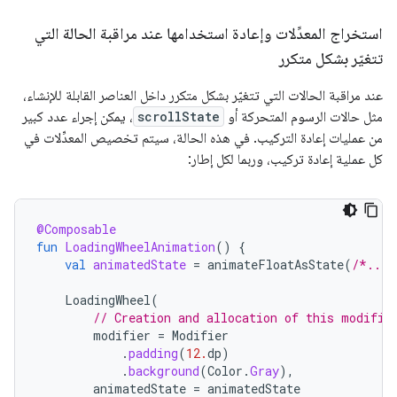
استخراج المعدِّلات وإعادة استخدامها عند مراقبة الحالة التي
تتغيّر بشكل متكرر
عند مراقبة الحالات التي تتغيّر بشكل متكرر داخل العناصر القابلة للإنشاء،
مثل حالات الرسوم المتحركة أو
scrollState
، يمكن إجراء عدد كبير
من عمليات إعادة التركيب. في هذه الحالة، سيتم تخصيص المعدِّلات في
كل عملية إعادة تركيب، وربما لكل إطار:
@Composable
fun
LoadingWheelAnimation
()
{
val
animatedState
=
animateFloatAsState
(
/*...*
LoadingWheel
(
// Creation and allocation of this modifie
modifier
=
Modifier
.
padding
(
12.
dp
)
.
background
(
Color
.
Gray
),
animatedState
=
animatedState