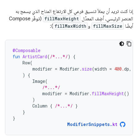
إذا كنت تريد أن يملأ تنسيق فرعي كل الارتفاع المتاح الذي يسمح به
العنصر الرئيسي، أضِف المعدِّل
fillMaxHeight
(توفّر Compose
أيضًا
fillMaxSize
و
fillMaxWidth
):
@Composable
fun
ArtistCard
(
/*...*/
)
{
Row
(
modifier
=
Modifier
.
size
(
width
=
400.
dp
,
h
)
{
Image
(
/*...*/
modifier
=
Modifier
.
fillMaxHeight
()
)
Column
{
/*...*/
}
}
}
ModifierSnippets
.
kt