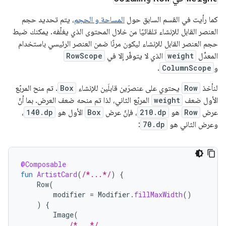
كما رأيت في القسم السابق حول
المساحة و الحجم
، يتم تحديد حجم
العنصر القابل للإنشاء تلقائيًا من خلال المحتوى الذي يغلّفه. يمكنك ضبط
حجم العنصر القابل للإنشاء ليكون مرنًا ضمن العنصر الرئيسي باستخدام
المعدِّل
weight
الذي لا يتوفّر إلا في
RowScope
و
ColumnScope
.
لنأخذ
Row
يحتوي على عنصرَين قابلَين للإنشاء
Box
. تم منح المربّع
الأول ضعف
weight
المربّع الثاني، لذا تم منحه ضعف العرض. بما أنّ
عرض
Row
هو
210.dp
، فإنّ عرض
Box
الأول هو
140.dp
،
وعرض الثاني هو
70.dp
:
@Composable
fun
ArtistCard
(
/*...*/
)
{
Row
(
modifier
=
Modifier
.
fillMaxWidth
()
)
{
Image
(
/*...*/