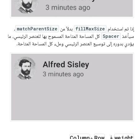
إذا تم استخدام
fillMaxSize
بدلاً من
matchParentSize
،
سيأخذ
Spacer
كل المساحة المتاحة المسموح بها للعنصر الرئيسي، ما
يؤدي بدوره إلى توسيع العنصر الرئيسي وملء كل المساحة المتاحة.
weight
في
Row
و
Column