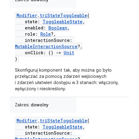
Modifier
.
triStateToggleable
(
state:
ToggleableState
,
enabled:
Boolean
,
role:
Role
?,
interactionSource:
MutableInteractionSource
?,
onClick: ()
->
Unit
)
Skonfiguruj komponent tak, aby można go było
przełączać za pomocą zdarzeń wejściowych
i zdarzeń ułatwień dostępu w 3 stanach: włączony,
wyłączony i nieokreślony.
Zakres:
dowolny
Modifier
.
triStateToggleable
(
state:
ToggleableState
,
interactionSource: