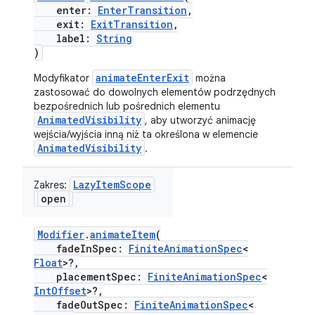
enter:
EnterTransition
,
exit:
ExitTransition
,
label:
String
)
animateEnterExit
Modyfikator
można
zastosować do dowolnych elementów podrzędnych
bezpośrednich lub pośrednich elementu
AnimatedVisibility
, aby utworzyć animację
wejścia/wyjścia inną niż ta określona w elemencie
AnimatedVisibility
.
LazyItemScope
Zakres:
open
Modifier
.
animateItem
(
fadeInSpec:
FiniteAnimationSpec
<
Float
>?,
placementSpec:
FiniteAnimationSpec
<
IntOffset
>?,
fadeOutSpec:
FiniteAnimationSpec
<