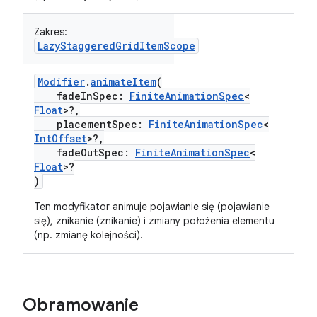
Zakres:
LazyStaggeredGridItemScope
Modifier
.
animateItem
(
fadeInSpec:
FiniteAnimationSpec
<
Float
>?,
placementSpec:
FiniteAnimationSpec
<
IntOffset
>?,
fadeOutSpec:
FiniteAnimationSpec
<
Float
>?
)
Ten modyfikator animuje pojawianie się (pojawianie
się), znikanie (znikanie) i zmiany położenia elementu
(np. zmianę kolejności).
Obramowanie