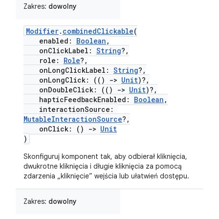
Zakres:
dowolny
Modifier
.
combinedClickable
(
enabled:
Boolean
,
onClickLabel:
String
?,
role:
Role
?,
onLongClickLabel:
String
?,
onLongClick: (()
->
Unit
)?,
onDoubleClick: (()
->
Unit
)?,
hapticFeedbackEnabled:
Boolean
,
interactionSource:
MutableInteractionSource
?,
onClick: ()
->
Unit
)
Skonfiguruj komponent tak, aby odbierał kliknięcia,
dwukrotne kliknięcia i długie kliknięcia za pomocą
zdarzenia „kliknięcie” wejścia lub ułatwień dostępu.
Zakres:
dowolny