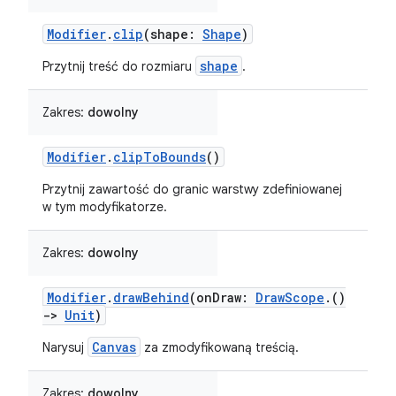
Modifier
.
clip
(shape:
Shape
)
shape
Przytnij treść do rozmiaru
.
Zakres:
dowolny
Modifier
.
clipToBounds
()
Przytnij zawartość do granic warstwy zdefiniowanej
w tym modyfikatorze.
Zakres:
dowolny
Modifier
.
drawBehind
(onDraw:
DrawScope
.()
->
Unit
)
Canvas
Narysuj
za zmodyfikowaną treścią.
Zakres:
dowolny