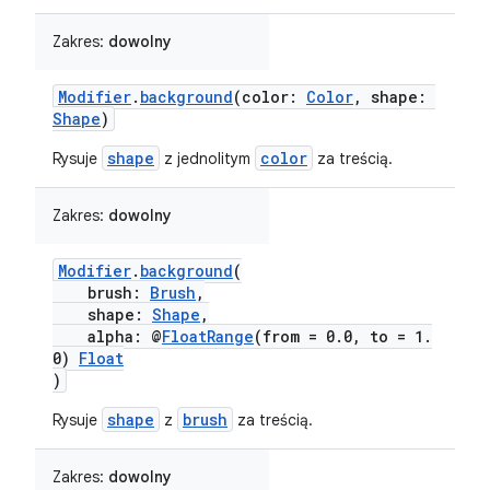
Zakres:
dowolny
Modifier
.
background
(color:
Color
, shape:
Shape
)
shape
color
Rysuje
z jednolitym
za treścią.
Zakres:
dowolny
Modifier
.
background
(
brush:
Brush
,
shape:
Shape
,
alpha: @
FloatRange
(from = 0.0, to = 1.
0)
Float
)
shape
brush
Rysuje
z
za treścią.
Zakres:
dowolny