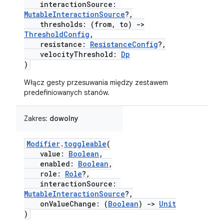
interactionSource:
MutableInteractionSource
?,
thresholds: (from, to)
->
ThresholdConfig
,
resistance:
ResistanceConfig
?,
velocityThreshold:
Dp
)
Włącz gesty przesuwania między zestawem
predefiniowanych stanów.
Zakres:
dowolny
Modifier
.
toggleable
(
value:
Boolean
,
enabled:
Boolean
,
role:
Role
?,
interactionSource:
MutableInteractionSource
?,
onValueChange: (
Boolean
)
->
Unit
)