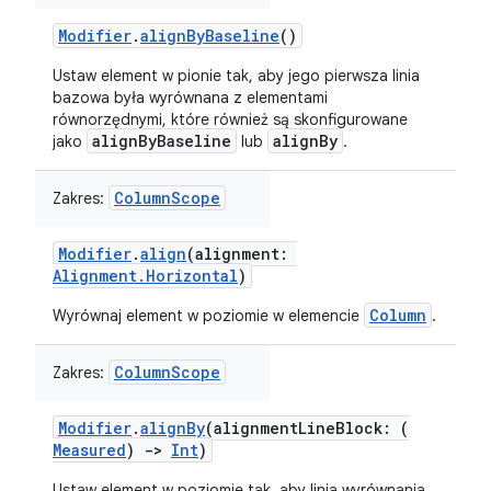
Modifier
.
alignByBaseline
()
Ustaw element w pionie tak, aby jego pierwsza linia
bazowa była wyrównana z elementami
równorzędnymi, które również są skonfigurowane
alignByBaseline
alignBy
jako
lub
.
ColumnScope
Zakres:
Modifier
.
align
(alignment:
Alignment.Horizontal
)
Column
Wyrównaj element w poziomie w elemencie
.
ColumnScope
Zakres:
Modifier
.
alignBy
(alignmentLineBlock: (
Measured
)
->
Int
)
Ustaw element w poziomie tak, aby linia wyrównania