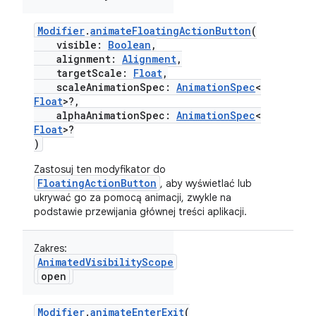
Modifier
.
animateFloatingActionButton
(
visible:
Boolean
,
alignment:
Alignment
,
targetScale:
Float
,
scaleAnimationSpec:
AnimationSpec
<
Float
>?,
alphaAnimationSpec:
AnimationSpec
<
Float
>?
)
Zastosuj ten modyfikator do
FloatingActionButton
, aby wyświetlać lub
ukrywać go za pomocą animacji, zwykle na
podstawie przewijania głównej treści aplikacji.
Zakres:
AnimatedVisibilityScope
open
Modifier
.
animateEnterExit
(