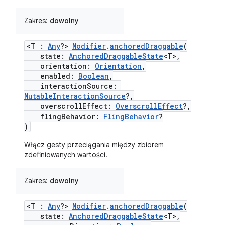
Zakres:
dowolny
<T :
Any
?>
Modifier
.
anchoredDraggable
(
state:
AnchoredDraggableState
<T>,
orientation:
Orientation
,
enabled:
Boolean
,
interactionSource:
MutableInteractionSource
?,
overscrollEffect:
OverscrollEffect
?,
flingBehavior:
FlingBehavior
?
)
Włącz gesty przeciągania między zbiorem
zdefiniowanych wartości.
Zakres:
dowolny
<T :
Any
?>
Modifier
.
anchoredDraggable
(
state:
AnchoredDraggableState
<T>,