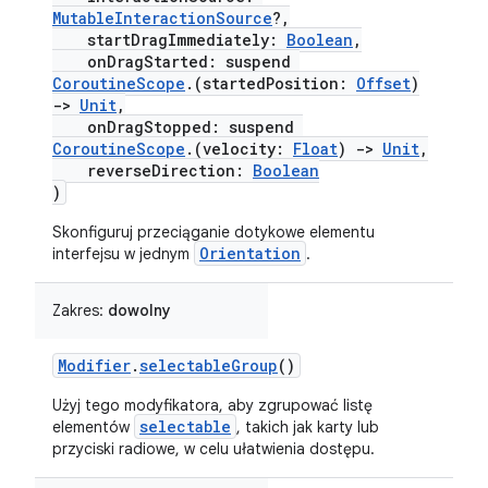
MutableInteractionSource
?,
startDragImmediately:
Boolean
,
onDragStarted: suspend
CoroutineScope
.(startedPosition:
Offset
)
->
Unit
,
onDragStopped: suspend
CoroutineScope
.(velocity:
Float
)
->
Unit
,
reverseDirection:
Boolean
)
Skonfiguruj przeciąganie dotykowe elementu
Orientation
interfejsu w jednym
.
Zakres:
dowolny
Modifier
.
selectableGroup
()
Użyj tego modyfikatora, aby zgrupować listę
selectable
elementów
, takich jak karty lub
przyciski radiowe, w celu ułatwienia dostępu.