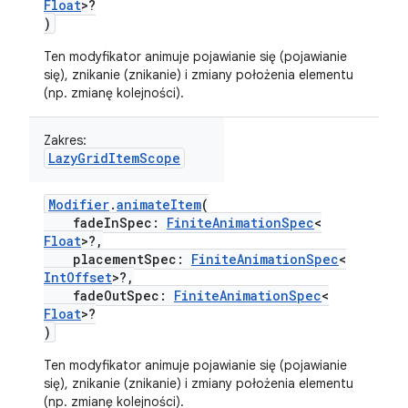
Float
>?
)
Ten modyfikator animuje pojawianie się (pojawianie
się), znikanie (znikanie) i zmiany położenia elementu
(np. zmianę kolejności).
Zakres:
LazyGridItemScope
Modifier
.
animateItem
(
fadeInSpec:
FiniteAnimationSpec
<
Float
>?,
placementSpec:
FiniteAnimationSpec
<
IntOffset
>?,
fadeOutSpec:
FiniteAnimationSpec
<
Float
>?
)
Ten modyfikator animuje pojawianie się (pojawianie
się), znikanie (znikanie) i zmiany położenia elementu
(np. zmianę kolejności).