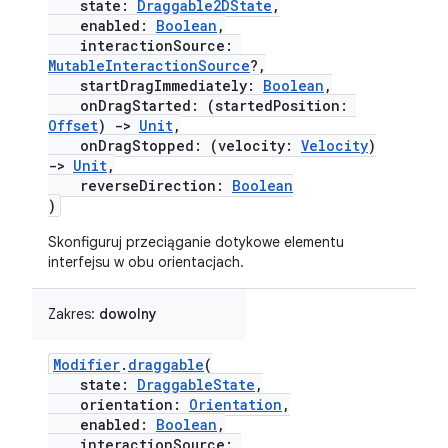
state:
Draggable2DState
,
enabled:
Boolean
,
interactionSource:
MutableInteractionSource
?,
startDragImmediately:
Boolean
,
onDragStarted: (startedPosition:
Offset
)
->
Unit
,
onDragStopped: (velocity:
Velocity
)
->
Unit
,
reverseDirection:
Boolean
)
Skonfiguruj przeciąganie dotykowe elementu
interfejsu w obu orientacjach.
Zakres:
dowolny
Modifier
.
draggable
(
state:
DraggableState
,
orientation:
Orientation
,
enabled:
Boolean
,
interactionSource: