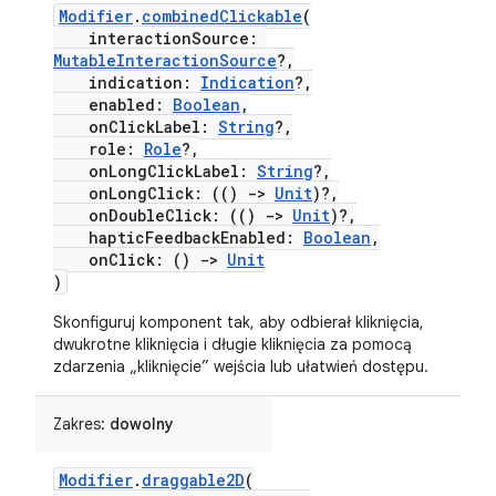
Modifier
.
combinedClickable
(
interactionSource:
MutableInteractionSource
?,
indication:
Indication
?,
enabled:
Boolean
,
onClickLabel:
String
?,
role:
Role
?,
onLongClickLabel:
String
?,
onLongClick: (()
->
Unit
)?,
onDoubleClick: (()
->
Unit
)?,
hapticFeedbackEnabled:
Boolean
,
onClick: ()
->
Unit
)
Skonfiguruj komponent tak, aby odbierał kliknięcia,
dwukrotne kliknięcia i długie kliknięcia za pomocą
zdarzenia „kliknięcie” wejścia lub ułatwień dostępu.
Zakres:
dowolny
Modifier
.
draggable2D
(