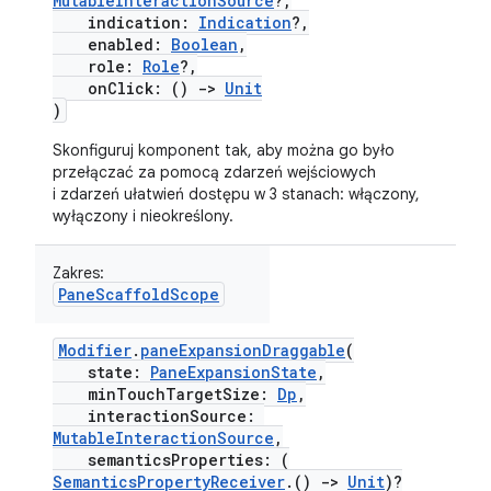
MutableInteractionSource
?,
indication:
Indication
?,
enabled:
Boolean
,
role:
Role
?,
onClick: ()
->
Unit
)
Skonfiguruj komponent tak, aby można go było
przełączać za pomocą zdarzeń wejściowych
i zdarzeń ułatwień dostępu w 3 stanach: włączony,
wyłączony i nieokreślony.
Zakres:
PaneScaffoldScope
Modifier
.
paneExpansionDraggable
(
state:
PaneExpansionState
,
minTouchTargetSize:
Dp
,
interactionSource:
MutableInteractionSource
,
semanticsProperties: (
SemanticsPropertyReceiver
.()
->
Unit
)?