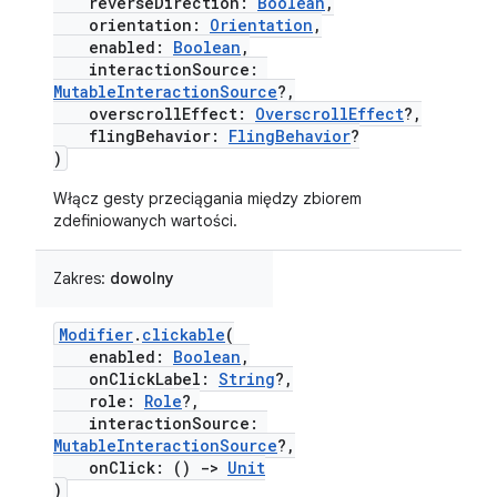
reverseDirection:
Boolean
,
orientation:
Orientation
,
enabled:
Boolean
,
interactionSource:
MutableInteractionSource
?,
overscrollEffect:
OverscrollEffect
?,
flingBehavior:
FlingBehavior
?
)
Włącz gesty przeciągania między zbiorem
zdefiniowanych wartości.
Zakres:
dowolny
Modifier
.
clickable
(
enabled:
Boolean
,
onClickLabel:
String
?,
role:
Role
?,
interactionSource:
MutableInteractionSource
?,
onClick: ()
->
Unit
)