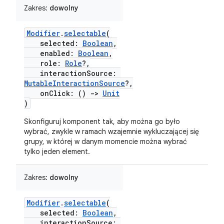
Zakres:
dowolny
Modifier
.
selectable
(
selected:
Boolean
,
enabled:
Boolean
,
role:
Role
?,
interactionSource:
MutableInteractionSource
?,
onClick: ()
->
Unit
)
Skonfiguruj komponent tak, aby można go było
wybrać, zwykle w ramach wzajemnie wykluczającej się
grupy, w której w danym momencie można wybrać
tylko jeden element.
Zakres:
dowolny
Modifier
.
selectable
(
selected:
Boolean
,
interactionSource: