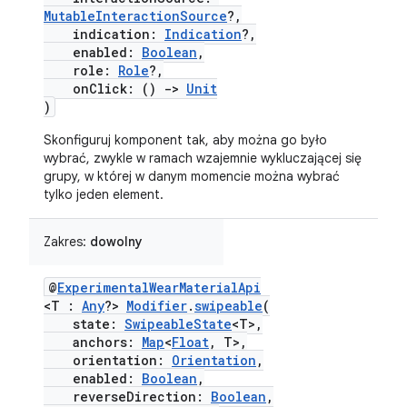
MutableInteractionSource
?,
indication:
Indication
?,
enabled:
Boolean
,
role:
Role
?,
onClick: ()
->
Unit
)
Skonfiguruj komponent tak, aby można go było
wybrać, zwykle w ramach wzajemnie wykluczającej się
grupy, w której w danym momencie można wybrać
tylko jeden element.
Zakres:
dowolny
@
ExperimentalWearMaterialApi
<T :
Any
?>
Modifier
.
swipeable
(
state:
SwipeableState
<T>,
anchors:
Map
<
Float
, T>,
orientation:
Orientation
,
enabled:
Boolean
,
reverseDirection:
Boolean
,