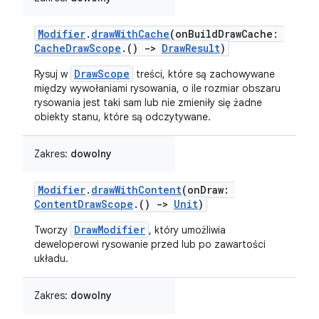
Modifier
.
drawWithCache
(onBuildDrawCache:
CacheDrawScope
.()
->
DrawResult
)
DrawScope
Rysuj w
treści, które są zachowywane
między wywołaniami rysowania, o ile rozmiar obszaru
rysowania jest taki sam lub nie zmieniły się żadne
obiekty stanu, które są odczytywane.
Zakres:
dowolny
Modifier
.
drawWithContent
(onDraw:
ContentDrawScope
.()
->
Unit
)
DrawModifier
Tworzy
, który umożliwia
deweloperowi rysowanie przed lub po zawartości
układu.
Zakres:
dowolny