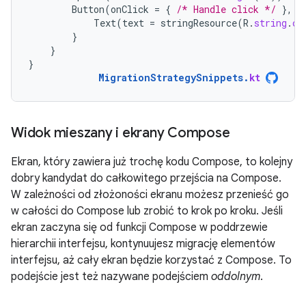
Button
(
onClick
=
{
/* Handle click */
},
M
Text
(
text
=
stringResource
(
R
.
string
.
co
}
}
}
MigrationStrategySnippets
.
kt
Widok mieszany i ekrany Compose
Ekran, który zawiera już trochę kodu Compose, to kolejny
dobry kandydat do całkowitego przejścia na Compose.
W zależności od złożoności ekranu możesz przenieść go
w całości do Compose lub zrobić to krok po kroku. Jeśli
ekran zaczyna się od funkcji Compose w poddrzewie
hierarchii interfejsu, kontynuujesz migrację elementów
interfejsu, aż cały ekran będzie korzystać z Compose. To
podejście jest też nazywane podejściem
oddolnym
.