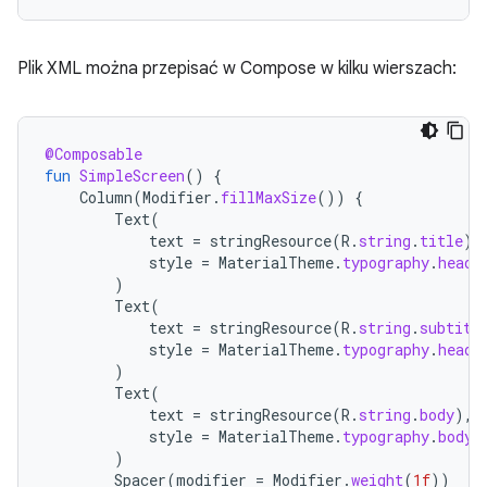
Plik XML można przepisać w Compose w kilku wierszach:
@Composable
fun
SimpleScreen
()
{
Column
(
Modifier
.
fillMaxSize
())
{
Text
(
text
=
stringResource
(
R
.
string
.
title
),
style
=
MaterialTheme
.
typography
.
headl
)
Text
(
text
=
stringResource
(
R
.
string
.
subtitl
style
=
MaterialTheme
.
typography
.
headl
)
Text
(
text
=
stringResource
(
R
.
string
.
body
),
style
=
MaterialTheme
.
typography
.
bodyM
)
Spacer
(
modifier
=
Modifier
.
weight
(
1f
))