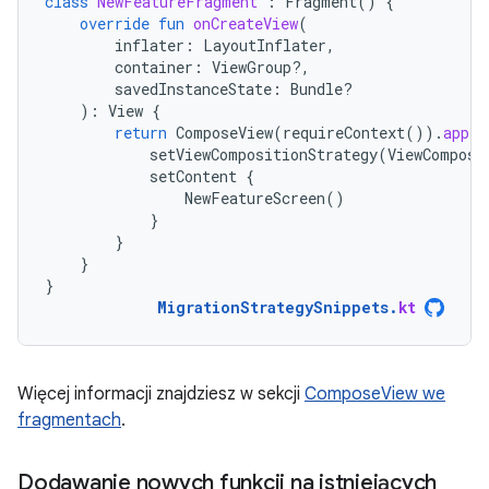
class
NewFeatureFragment
:
Fragment
()
{
override
fun
onCreateView
(
inflater
:
LayoutInflater
,
container
:
ViewGroup?,
savedInstanceState
:
Bundle?
):
View
{
return
ComposeView
(
requireContext
()).
apply
setViewCompositionStrategy
(
ViewComposi
setContent
{
NewFeatureScreen
()
}
}
}
}
MigrationStrategySnippets
.
kt
Więcej informacji znajdziesz w sekcji
ComposeView we
fragmentach
.
Dodawanie nowych funkcji na istniejących