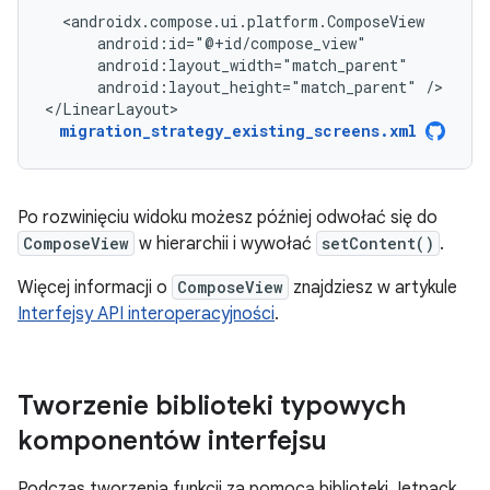
android:layout_height="match_parent"
/>

</LinearLayout>
migration_strategy_existing_screens.xml
Po rozwinięciu widoku możesz później odwołać się do
ComposeView
w hierarchii i wywołać
setContent()
.
Więcej informacji o
ComposeView
znajdziesz w artykule
Interfejsy API interoperacyjności
.
Tworzenie biblioteki typowych
komponentów interfejsu
Podczas tworzenia funkcji za pomocą biblioteki Jetpack