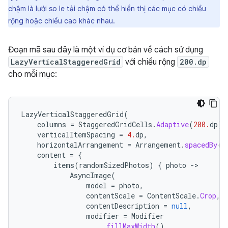
chậm là lưới so le tải chậm có thể hiển thị các mục có chiều
rộng hoặc chiều cao khác nhau.
Đoạn mã sau đây là một ví dụ cơ bản về cách sử dụng
LazyVerticalStaggeredGrid
với chiều rộng
200.dp
cho mỗi mục:
LazyVerticalStaggeredGrid
(
columns
=
StaggeredGridCells
.
Adaptive
(
200.
dp
),
verticalItemSpacing
=
4.
dp
,
horizontalArrangement
=
Arrangement
.
spacedBy
(
4
content
=
{
items
(
randomSizedPhotos
)
{
photo
-
AsyncImage
(
model
=
photo
,
contentScale
=
ContentScale
.
Crop
,
contentDescription
=
null
,
modifier
=
Modifier
.
fillMaxWidth
()