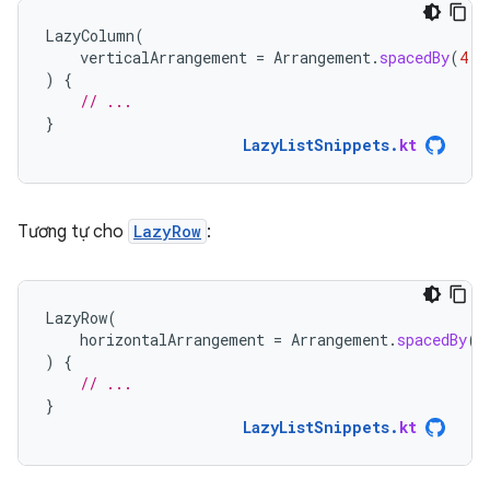
LazyColumn
(
verticalArrangement
=
Arrangement
.
spacedBy
(
4.
d
)
{
// ...
}
LazyListSnippets
.
kt
Tương tự cho
LazyRow
:
LazyRow
(
horizontalArrangement
=
Arrangement
.
spacedBy
(
4
)
{
// ...
}
LazyListSnippets
.
kt