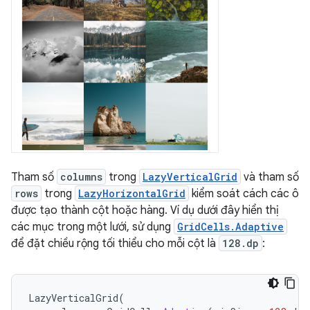
Tham số
columns
trong
LazyVerticalGrid
và tham số
rows
trong
LazyHorizontalGrid
kiểm soát cách các ô
được tạo thành cột hoặc hàng. Ví dụ dưới đây hiển thị
các mục trong một lưới, sử dụng
GridCells.Adaptive
để đặt chiều rộng tối thiểu cho mỗi cột là
128.dp
:
LazyVerticalGrid
(