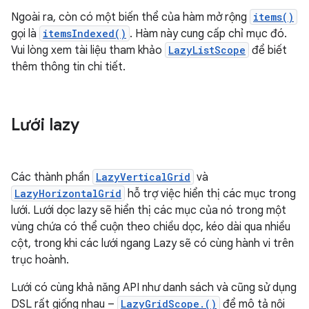
Ngoài ra, còn có một biến thể của hàm mở rộng
items()
gọi là
itemsIndexed()
. Hàm này cung cấp chỉ mục đó.
Vui lòng xem tài liệu tham khảo
LazyListScope
để biết
thêm thông tin chi tiết.
Lưới lazy
Các thành phần
LazyVerticalGrid
và
LazyHorizontalGrid
hỗ trợ việc hiển thị các mục trong
lưới. Lưới dọc lazy sẽ hiển thị các mục của nó trong một
vùng chứa có thể cuộn theo chiều dọc, kéo dài qua nhiều
cột, trong khi các lưới ngang Lazy sẽ có cùng hành vi trên
trục hoành.
Lưới có cùng khả năng API như danh sách và cũng sử dụng
DSL rất giống nhau –
LazyGridScope.()
để mô tả nội