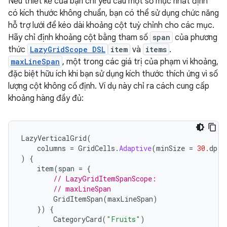
Nếu thiết kế của bạn chỉ yêu cầu một số mục nhất định
có kích thước không chuẩn, bạn có thể sử dụng chức năng
hỗ trợ lưới để kéo dài khoảng cột tuỳ chỉnh cho các mục.
Hãy chỉ định khoảng cột bằng tham số
span
của phương
thức
LazyGridScope DSL
item
và
items
.
maxLineSpan
, một trong các giá trị của phạm vi khoảng,
đặc biệt hữu ích khi bạn sử dụng kích thước thích ứng vì số
lượng cột không cố định. Ví dụ này chỉ ra cách cung cấp
khoảng hàng đầy đủ:
LazyVerticalGrid
(
columns
=
GridCells
.
Adaptive
(
minSize
=
30.
dp
)
)
{
item
(
span
=
{
// LazyGridItemSpanScope:
// maxLineSpan
GridItemSpan
(
maxLineSpan
)
})
{
CategoryCard
(
"Fruits"
)