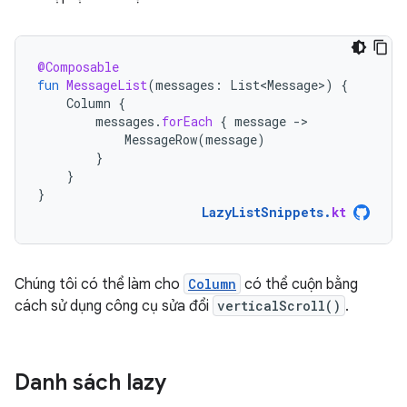
@Composable
fun
MessageList
(
messages
:
List<Message>
)
{
Column
{
messages
.
forEach
{
message
-
MessageRow
(
message
)
}
}
}
LazyListSnippets
.
kt
Chúng tôi có thể làm cho
Column
có thể cuộn bằng
cách sử dụng công cụ sửa đổi
verticalScroll()
.
Danh sách lazy