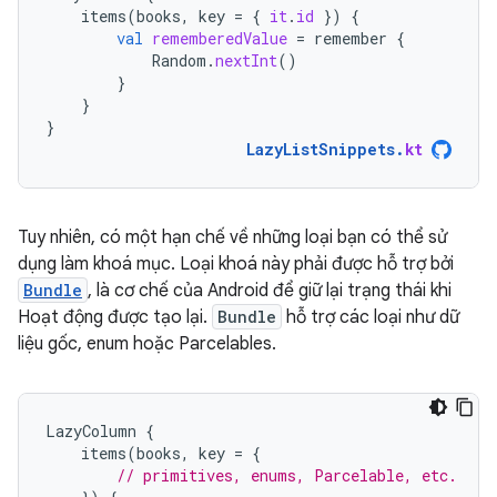
items
(
books
,
key
=
{
it
.
id
})
{
val
rememberedValue
=
remember
{
Random
.
nextInt
()
}
}
}
LazyListSnippets
.
kt
Tuy nhiên, có một hạn chế về những loại bạn có thể sử
dụng làm khoá mục. Loại khoá này phải được hỗ trợ bởi
Bundle
, là cơ chế của Android để giữ lại trạng thái khi
Hoạt động được tạo lại.
Bundle
hỗ trợ các loại như dữ
liệu gốc, enum hoặc Parcelables.
LazyColumn
{
items
(
books
,
key
=
{
// primitives, enums, Parcelable, etc.