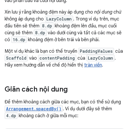
vào phần đầu và cuối nội dung.
Xin lưu ý rằng khoảng đệm này áp dụng cho
nội dung
chứ
không áp dụng cho
LazyColumn
. Trong ví dụ trên, mục
đầu tiên sẽ thêm
8.dp
khoảng đệm lên đầu, mục cuối
cùng sẽ thêm
8.dp
vào dưới cùng và tất cả các mục sẽ
có
16.dp
khoảng đệm ở bên trái và bên phải.
Một ví dụ khác là bạn có thể truyền
PaddingValues
của
Scaffold
vào
contentPadding
của
LazyColumn
.
Hãy xem hướng dẫn về chế độ hiển thị
tràn viền
.
Giãn cách nội dung
Để thêm khoảng cách giữa các mục, bạn có thể sử dụng
Arrangement.spacedBy()
. Ví dụ dưới đây sẽ thêm
4.dp
khoảng cách ở giữa mỗi mục: