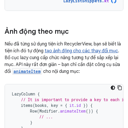
LazyListSnippets
.
kt
Ảnh động theo mục
Nếu đã từng sử dụng tiện ích RecyclerView, bạn sẽ biết là
tiện ích đó tự động
tạo ảnh động cho các thay đổi mục
.
Bố cục lazy cung cấp chức năng tương tự để sắp xếp lại
mục. API này rất đơn giản – bạn chỉ cần đặt công cụ sửa
đổi
animateItem
cho nội dung mục:
LazyColumn
{
// It is important to provide a key to each it
items
(
books
,
key
=
{
it
.
id
})
{
Row
(
Modifier
.
animateItem
())
{
// ...
}