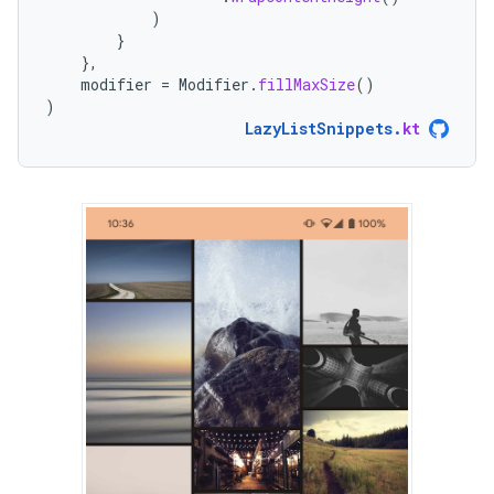
)
}
},
modifier
=
Modifier
.
fillMaxSize
()
)
LazyListSnippets
.
kt