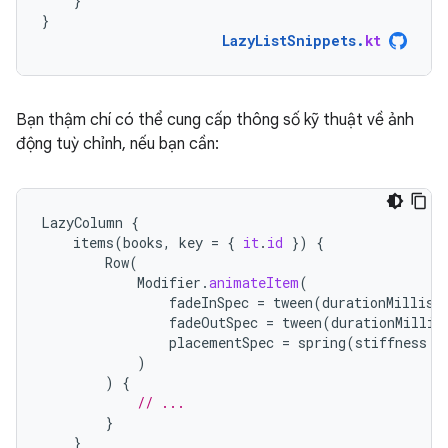
}
}
LazyListSnippets
.
kt
Bạn thậm chí có thể cung cấp thông số kỹ thuật về ảnh
động tuỳ chỉnh, nếu bạn cần:
LazyColumn
{
items
(
books
,
key
=
{
it
.
id
})
{
Row
(
Modifier
.
animateItem
(
fadeInSpec
=
tween
(
durationMillis
fadeOutSpec
=
tween
(
durationMillis
placementSpec
=
spring
(
stiffness
=
)
)
{
// ...
}
}