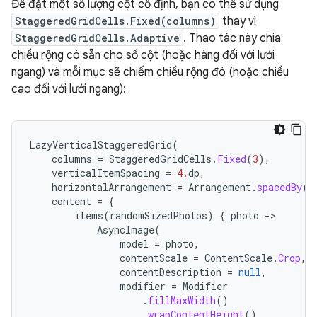
Để đặt một số lượng cột cố định, bạn có thể sử dụng
StaggeredGridCells.Fixed(columns)
thay vì
StaggeredGridCells.Adaptive
. Thao tác này chia
chiều rộng có sẵn cho số cột (hoặc hàng đối với lưới
ngang) và mỗi mục sẽ chiếm chiều rộng đó (hoặc chiều
cao đối với lưới ngang):
LazyVerticalStaggeredGrid
(
columns
=
StaggeredGridCells
.
Fixed
(
3
),
verticalItemSpacing
=
4.
dp
,
horizontalArrangement
=
Arrangement
.
spacedBy
(
4
content
=
{
items
(
randomSizedPhotos
)
{
photo
-
AsyncImage
(
model
=
photo
,
contentScale
=
ContentScale
.
Crop
,
contentDescription
=
null
,
modifier
=
Modifier
.
fillMaxWidth
()
.
wrapContentHeight
()