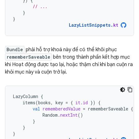
})
{
// ...
}
}
LazyListSnippets
.
kt
Bundle
phải hỗ trợ khoá này để có thể khôi phục
rememberSaveable
bên trong thành phần kết hợp mục
khi Hoạt động được tạo lại, hoặc thậm chí khi bạn cuộn ra
khỏi mục này và cuộn trở lại.
LazyColumn
{
items
(
books
,
key
=
{
it
.
id
})
{
val
rememberedValue
=
rememberSaveable
{
Random
.
nextInt
()
}
}
}