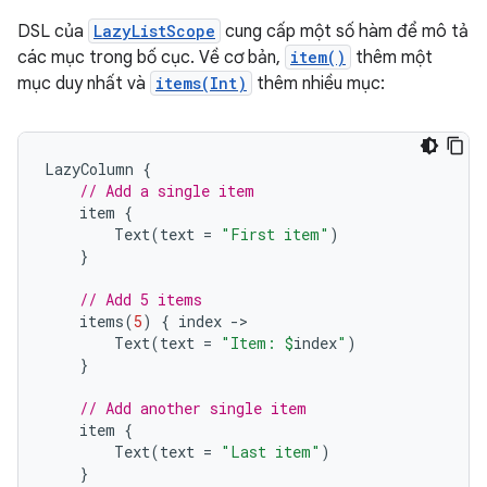
DSL của
LazyListScope
cung cấp một số hàm để mô tả
các mục trong bố cục. Về cơ bản,
item()
thêm một
mục duy nhất và
items(Int)
thêm nhiều mục:
LazyColumn
{
// Add a single item
item
{
Text
(
text
=
"First item"
)
}
// Add 5 items
items
(
5
)
{
index
-
Text
(
text
=
"Item: 
$
index
"
)
}
// Add another single item
item
{
Text
(
text
=
"Last item"
)
}