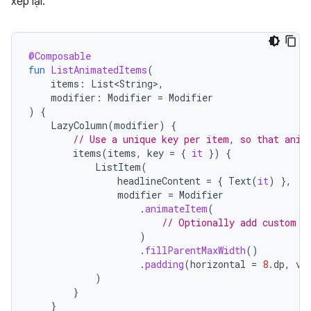
xếp lại:
@Composable
fun
ListAnimatedItems
(
items
:
List<String>
,
modifier
:
Modifier
=
Modifier
)
{
LazyColumn
(
modifier
)
{
// Use a unique key per item, so that anim
items
(
items
,
key
=
{
it
})
{
ListItem
(
headlineContent
=
{
Text
(
it
)
},
modifier
=
Modifier
.
animateItem
(
// Optionally add custom a
)
.
fillParentMaxWidth
()
.
padding
(
horizontal
=
8.
dp
,
ve
)
}
}