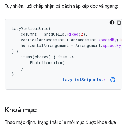
Tuy nhiên, lưới chấp nhận cả cách sắp xếp dọc và ngang:
LazyVerticalGrid
(
columns
=
GridCells
.
Fixed
(
2
),
verticalArrangement
=
Arrangement
.
spacedBy
(
16.
horizontalArrangement
=
Arrangement
.
spacedBy
(
1
)
{
items
(
photos
)
{
item
-
PhotoItem
(
item
)
}
}
LazyListSnippets
.
kt
Khoá mục
Theo mặc định, trạng thái của mỗi mục được khoá dựa