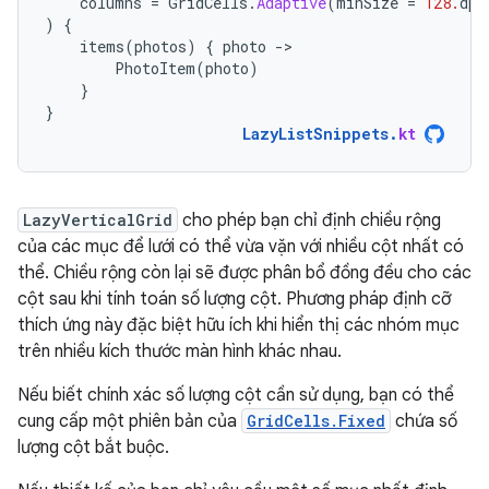
columns
=
GridCells
.
Adaptive
(
minSize
=
128.
dp
)
)
{
items
(
photos
)
{
photo
-
PhotoItem
(
photo
)
}
}
LazyListSnippets
.
kt
LazyVerticalGrid
cho phép bạn chỉ định chiều rộng
của các mục để lưới có thể vừa vặn với nhiều cột nhất có
thể. Chiều rộng còn lại sẽ được phân bổ đồng đều cho các
cột sau khi tính toán số lượng cột. Phương pháp định cỡ
thích ứng này đặc biệt hữu ích khi hiển thị các nhóm mục
trên nhiều kích thước màn hình khác nhau.
Nếu biết chính xác số lượng cột cần sử dụng, bạn có thể
cung cấp một phiên bản của
GridCells.Fixed
chứa số
lượng cột bắt buộc.