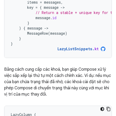
items
=
messages
,
key
=
{
message
-
// Return a stable + unique key for th
message
.
id
}
)
{
message
-
MessageRow
(
message
)
}
}
LazyListSnippets
.
kt
Bằng cách cung cấp các khoá, bạn giúp Compose xử lý
việc sắp xếp lại thứ tự một cách chính xác. Ví dụ: nếu mục
của bạn chứa trạng thái đã nhớ, các khoá cài đặt sẽ cho
phép Compose di chuyển trạng thái này cùng với mục khi
vị trí của mục thay đổi.
LazyColumn
{