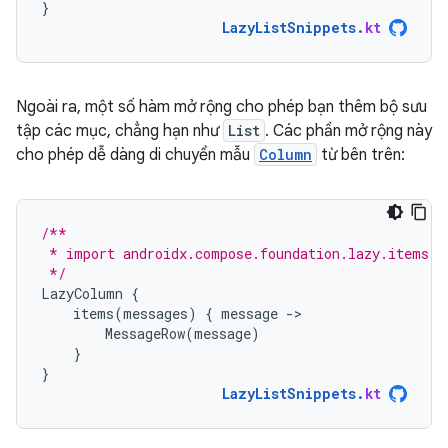
}
LazyListSnippets
.
kt
Ngoài ra, một số hàm mở rộng cho phép bạn thêm bộ sưu
tập các mục, chẳng hạn như
List
. Các phần mở rộng này
cho phép dễ dàng di chuyển mẫu
Column
từ bên trên:
/**
 * import androidx.compose.foundation.lazy.items
 */
LazyColumn
{
items
(
messages
)
{
message
-
MessageRow
(
message
)
}
}
LazyListSnippets
.
kt