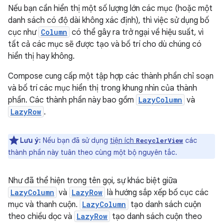
Nếu bạn cần hiển thị một số lượng lớn các mục (hoặc một
danh sách có độ dài không xác định), thì việc sử dụng bố
cục như
Column
có thể gây ra trở ngại về hiệu suất, vì
tất cả các mục sẽ được tạo và bố trí cho dù chúng có
hiển thị hay không.
Compose cung cấp một tập hợp các thành phần chỉ soạn
và bố trí các mục hiển thị trong khung nhìn của thành
phần. Các thành phần này bao gồm
LazyColumn
và
LazyRow
.
Lưu ý:
Nếu bạn đã sử dụng
tiện ích
các
RecyclerView
thành phần này tuân theo cùng một bộ nguyên tắc.
Như đã thể hiện trong tên gọi, sự khác biệt giữa
LazyColumn
và
LazyRow
là hướng sắp xếp bố cục các
mục và thanh cuộn.
LazyColumn
tạo danh sách cuộn
theo chiều dọc và
LazyRow
tạo danh sách cuộn theo