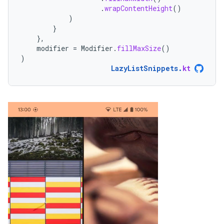
.
wrapContentHeight
()
)
}
},
modifier
=
Modifier
.
fillMaxSize
()
)
LazyListSnippets
.
kt