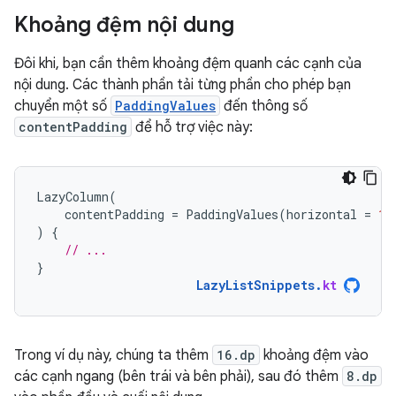
Khoảng đệm nội dung
Đôi khi, bạn cần thêm khoảng đệm quanh các cạnh của
nội dung. Các thành phần tải từng phần cho phép bạn
chuyển một số
PaddingValues
đến thông số
contentPadding
để hỗ trợ việc này:
LazyColumn
(
contentPadding
=
PaddingValues
(
horizontal
=
16
)
{
// ...
}
LazyListSnippets
.
kt
Trong ví dụ này, chúng ta thêm
16.dp
khoảng đệm vào
các cạnh ngang (bên trái và bên phải), sau đó thêm
8.dp