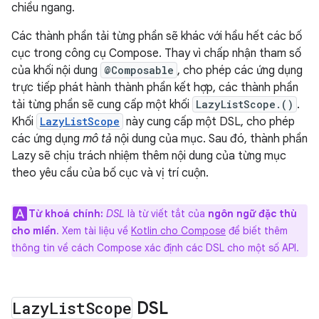
chiều ngang.
Các thành phần tải từng phần sẽ khác với hầu hết các bố
cục trong công cụ Compose. Thay vì chấp nhận tham số
của khối nội dung
@Composable
, cho phép các ứng dụng
trực tiếp phát hành thành phần kết hợp, các thành phần
tải từng phần sẽ cung cấp một khối
LazyListScope.()
.
Khối
LazyListScope
này cung cấp một DSL, cho phép
các ứng dụng
mô tả
nội dung của mục. Sau đó, thành phần
Lazy sẽ chịu trách nhiệm thêm nội dung của từng mục
theo yêu cầu của bố cục và vị trí cuộn.
Từ khoá chính:
DSL
là từ viết tắt của
ngôn ngữ đặc thù
cho miền
. Xem tài liệu về
Kotlin cho Compose
để biết thêm
thông tin về cách Compose xác định các DSL cho một số API.
Lazy
List
Scope
DSL