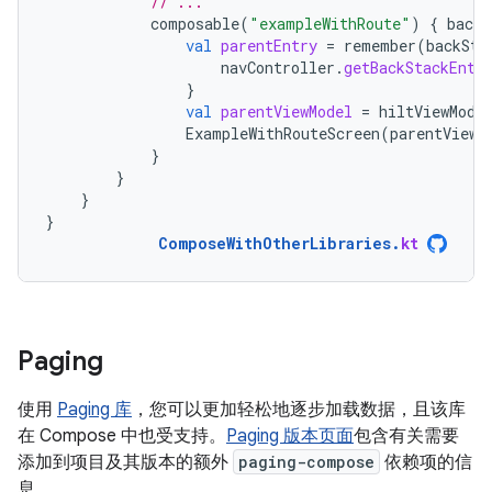
// ...
composable
(
"exampleWithRoute"
)
{
backS
val
parentEntry
=
remember
(
backSta
navController
.
getBackStackEntr
}
val
parentViewModel
=
hiltViewMode
ExampleWithRouteScreen
(
parentViewM
}
}
}
}
ComposeWithOtherLibraries
.
kt
Paging
使用
Paging 库
，您可以更加轻松地逐步加载数据，且该库
在 Compose 中也受支持。
Paging 版本页面
包含有关需要
添加到项目及其版本的额外
paging-compose
依赖项的信
息。