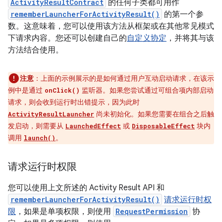
ActivityResultContract
的任何子类都可用作
rememberLauncherForActivityResult()
的第一个参
数。这意味着，您可以使用该方法从框架或在其他常见模式
下请求内容。您还可以创建自己的
自定义协定
，并将其与该
方法结合使用。
注意
：上面的示例展示的是如何通过用户互动启动请求，在该示
例中是通过
监听器。如果您尝试通过可组合项内部启动
onClick()
请求，则会收到运行时出错提示，因为此时
尚未初始化。如果您需要在组合之后触
ActivityResultLauncher
发启动，则需要从
或
块内
LaunchedEffect
DisposableEffect
调用
。
launch()
请求运行时权限
您可以使用上文所述的 Activity Result API 和
rememberLauncherForActivityResult()
请求运行时权
限
，如果是单项权限，则使用
RequestPermission
协