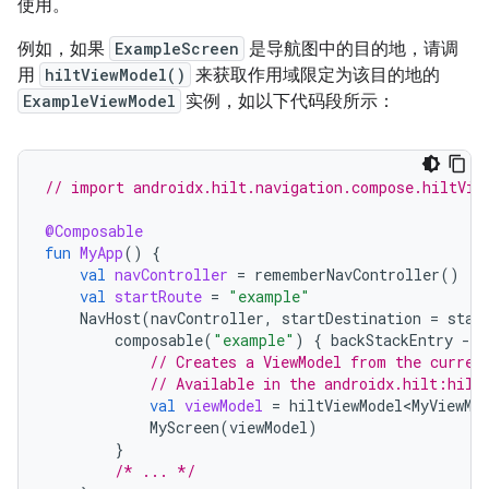
使用。
例如，如果
ExampleScreen
是导航图中的目的地，请调
用
hiltViewModel()
来获取作用域限定为该目的地的
ExampleViewModel
实例，如以下代码段所示：
// import androidx.hilt.navigation.compose.hiltVie
@Composable
fun
MyApp
()
{
val
navController
=
rememberNavController
()
val
startRoute
=
"example"
NavHost
(
navController
,
startDestination
=
star
composable
(
"example"
)
{
backStackEntry
-
// Creates a ViewModel from the curren
// Available in the androidx.hilt:hilt
val
viewModel
=
hiltViewModel<MyViewMo
MyScreen
(
viewModel
)
}
/* ... */