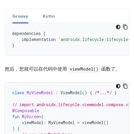
Groovy
Kotlin
dependencies
{
implementation
'androidx.lifecycle:lifecycle-v
}
然后，您就可以在代码中使用
viewModel()
函数了。
class
MyViewModel
:
ViewModel
()
{
/*...*/
}
// import androidx.lifecycle.viewmodel.compose.vie
@Composable
fun
MyScreen
(
viewModel
:
MyViewModel
=
viewModel
()
)
{