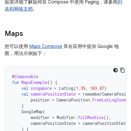
如需详细了解如何在 Compose 中使用 Paging，请参阅
列
表和网格文档
。
Maps
您可以使用
Maps Compose
库在应用中提供 Google 地
图，用法示例如下：
@Composable
fun
MapsExample
()
{
val
singapore
=
LatLng
(
1.35
,
103.87
)
val
cameraPositionState
=
rememberCameraPositi
position
=
CameraPosition
.
fromLatLngZoom
(
s
}
GoogleMap
(
modifier
=
Modifier
.
fillMaxSize
(),
cameraPositionState
=
cameraPositionState
)
{