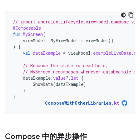
// import androidx.lifecycle.viewmodel.compose.vie
@Composable
fun
MyScreen
(
viewModel
:
MyViewModel
=
viewModel
()
)
{
val
dataExample
=
viewModel
.
exampleLiveData
.
ob
// Because the state is read here,
// MyScreen recomposes whenever dataExample ch
dataExample
.
value
?.
let
{
ShowData
(
dataExample
)
}
}
ComposeWithOtherLibraries
.
kt
Compose 中的异步操作