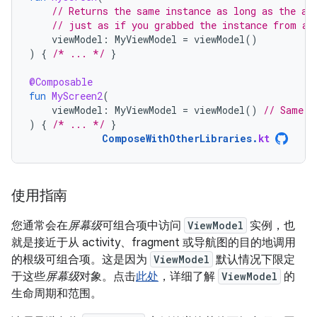
// Returns the same instance as long as the ac
// just as if you grabbed the instance from an
viewModel
:
MyViewModel
=
viewModel
()
)
{
/* ... */
}
@Composable
fun
MyScreen2
(
viewModel
:
MyViewModel
=
viewModel
()
// Same i
)
{
/* ... */
}
ComposeWithOtherLibraries
.
kt
使用指南
您通常会在
屏幕级
可组合项中访问
ViewModel
实例，也
就是接近于从 activity、fragment 或导航图的目的地调用
的根级可组合项。这是因为
ViewModel
默认情况下限定
于这些
屏幕级
对象。点击
此处
，详细了解
ViewModel
的
生命周期和范围。