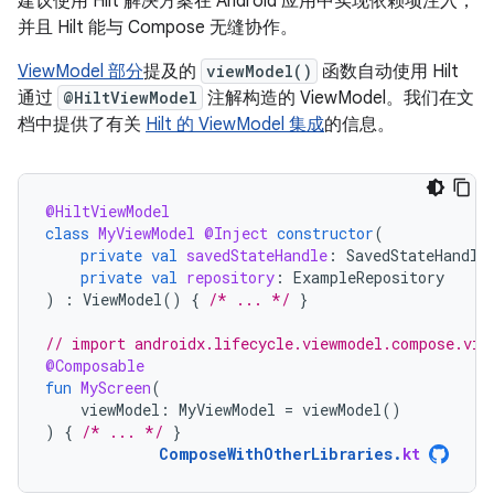
建议使用 Hilt 解决方案在 Android 应用中实现依赖项注入，
并且 Hilt 能与 Compose 无缝协作。
ViewModel 部分
提及的
viewModel()
函数自动使用 Hilt
通过
@HiltViewModel
注解构造的 ViewModel。我们在文
档中提供了有关
Hilt 的 ViewModel 集成
的信息。
@HiltViewModel
class
MyViewModel
@Inject
constructor
(
private
val
savedStateHandle
:
SavedStateHandle
private
val
repository
:
ExampleRepository
)
:
ViewModel
()
{
/* ... */
}
// import androidx.lifecycle.viewmodel.compose.vie
@Composable
fun
MyScreen
(
viewModel
:
MyViewModel
=
viewModel
()
)
{
/* ... */
}
ComposeWithOtherLibraries
.
kt