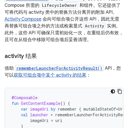
Compose 所需的
LifecycleOwner
和组件。它还提供了
可将代码与 activity 类中的替换方法分离开的附加 API。
Activity Compose
会向可组合项公开这些 API，因此无需
再替换可组合项之外的方法或检索显式
Activity
实例。
此外，这些 API 可确保只需初始化一次，在重组后仍有效，
且可在从组合中移除可组合项后妥善清理。
activity 结果
借助
rememberLauncherForActivityResult()
API，您
可以
获取可组合项中某个 activity 的结果
：
@Composable
fun
GetContentExample
()
{
var
imageUri
by
remember
{
mutableStateOf<Uri?
val
launcher
=
rememberLauncherForActivityResu
imageUri
=
uri
}