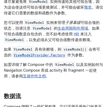
请尽量避免将
ViewModel
实例传递给其他可组合项，因
为这会使这些可组合项更难测试，并可能会破坏
预览
。请仅
传递它们需要的数据和函数作为参数。
您
可以
使用
ViewModel
实例来管理
子屏幕级
可组合项的
状态，但请注意
ViewModel
的
生命周期和作用域
。如果
可组合函数是自包含的，您不妨考虑使用
Hilt
来注入
ViewModel
，以免必须从父可组合函数传递依赖项。
如果
ViewModel
具有依赖项，则
viewModel()
会将可
选的
ViewModelProvider.Factory
作为参数。
如需详细了解 Compose 中的
ViewModel
以及实例如何与
Navigation Compose 库或 activity 和 fragment 一起使
用，请参阅
互操作性文档
。
数据流
Compose 随附了一些扩展程序，它们适用于最热门的基于