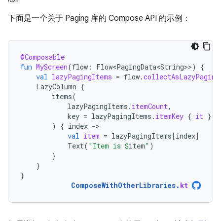
下面是一个关于 Paging 库的 Compose API 的示例：
@Composable
fun
MyScreen
(
flow
:
Flow<PagingData<String>
>
)
{
val
lazyPagingItems
=
flow
.
collectAsLazyPaging
LazyColumn
{
items
(
lazyPagingItems
.
itemCount
,
key
=
lazyPagingItems
.
itemKey
{
it
}
)
{
index
-
val
item
=
lazyPagingItems
[
index
]
Text
(
"Item is 
$
item
"
)
}
}
}
ComposeWithOtherLibraries
.
kt