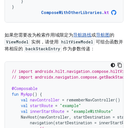
}
}
ComposeWithOtherLibraries
.
kt
如果您需要改为检索作用域限定为
导航路线
或
导航图
的
ViewModel
实例，请使用
hiltViewModel
可组合函数并
将相应的
backStackEntry
作为参数传递：
// import androidx.hilt.navigation.compose.hiltVie
// import androidx.navigation.compose.getBackStack
@Composable
fun
MyApp
()
{
val
navController
=
rememberNavController
()
val
startRoute
=
"example"
val
innerStartRoute
=
"exampleWithRoute"
NavHost
(
navController
,
startDestination
=
star
navigation
(
startDestination
=
innerStartRo