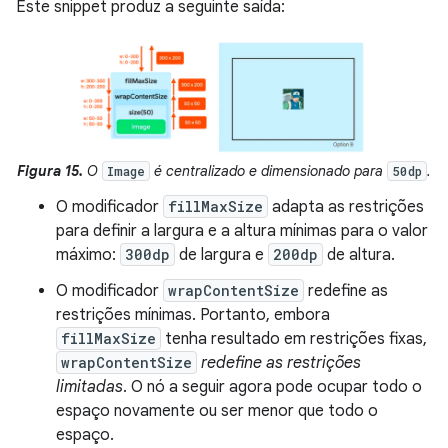
Este snippet produz a seguinte saída:
Figura 15.
O
é centralizado e dimensionado para
.
Image
50dp
O modificador
fillMaxSize
adapta as restrições
para definir a largura e a altura mínimas para o valor
máximo:
300dp
de largura e
200dp
de altura.
O modificador
wrapContentSize
redefine as
restrições mínimas. Portanto, embora
fillMaxSize
tenha resultado em restrições fixas,
wrapContentSize
redefine as restrições
limitadas
. O nó a seguir agora pode ocupar todo o
espaço novamente ou ser menor que todo o
espaço.