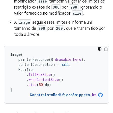
modificador
size
também vai gerar os limites de
restrição exatos de
300
por
200
, ignorando o
valor fornecido no modificador
size
.
A
Image
segue esses limites e informa um
tamanho de
300
por
200
, que é transmitido por
toda a árvore.
Image
(
painterResource
(
R
.
drawable
.
hero
),
contentDescription
=
null
,
Modifier
.
fillMaxSize
()
.
wrapContentSize
()
.
size
(
50.
dp
)
)
ConstraintsModifiersSnippets
.
kt