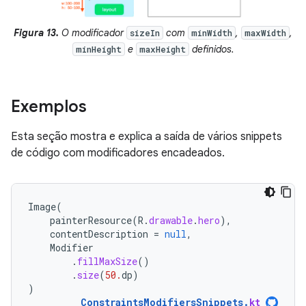
Figura 13.
O modificador
com
,
,
sizeIn
minWidth
maxWidth
e
definidos.
minHeight
maxHeight
Exemplos
Esta seção mostra e explica a saída de vários snippets
de código com modificadores encadeados.
Image
(
painterResource
(
R
.
drawable
.
hero
),
contentDescription
=
null
,
Modifier
.
fillMaxSize
()
.
size
(
50.
dp
)
)
ConstraintsModifiersSnippets
.
kt