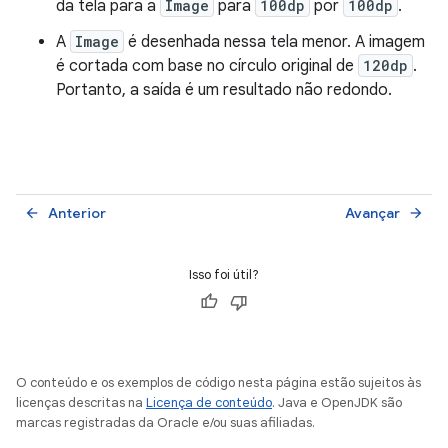
da tela para a
Image
para
100dp
por
100dp
.
A
Image
é desenhada nessa tela menor. A imagem
é cortada com base no círculo original de
120dp
.
Portanto, a saída é um resultado não redondo.
Anterior
Avançar
arrow_back
arrow_forward
Isso foi útil?
O conteúdo e os exemplos de código nesta página estão sujeitos às
licenças descritas na
Licença de conteúdo
. Java e OpenJDK são
marcas registradas da Oracle e/ou suas afiliadas.