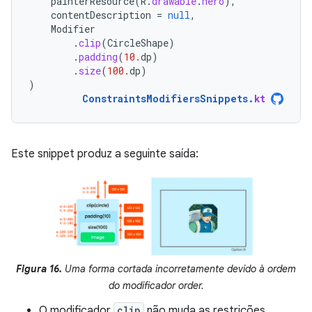
painterResource
(
R
.
drawable
.
hero
),
contentDescription
=
null
,
Modifier
.
clip
(
CircleShape
)
.
padding
(
10.
dp
)
.
size
(
100.
dp
)
)
ConstraintsModifiersSnippets
.
kt
Este snippet produz a seguinte saída:
Figura 16.
Uma forma cortada incorretamente devido à ordem
do modificador order.
O modificador
clip
não muda as restrições.