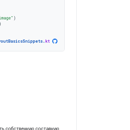
image"
)
)
youtBasicsSnippets
.
kt
ать собственную составную