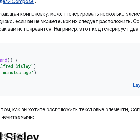
одели Compose
.
скающая компоновку, может генерировать несколько элем
днако, если вы не укажете, как их следует расположить, 
как вам не понравится. Например, этот код генерирует два
e
ard
()
{
Alfred Sisley"
)
3 minutes ago"
)
La
о том, как вы хотите расположить текстовые элементы, Co
х нечитаемыми: