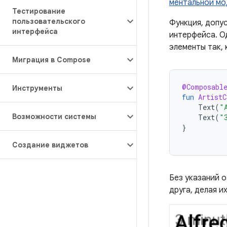
ментальной м
Тестирование
пользовательского
Функция, допу
интерфейса
интерфейса. О
элементы так, 
Миграция в Compose
@Composabl
Инструменты
fun
ArtistC
Text
(
"
Возможности системы
Text
(
"
}
Создание виджетов
Без указаний 
друга, делая и