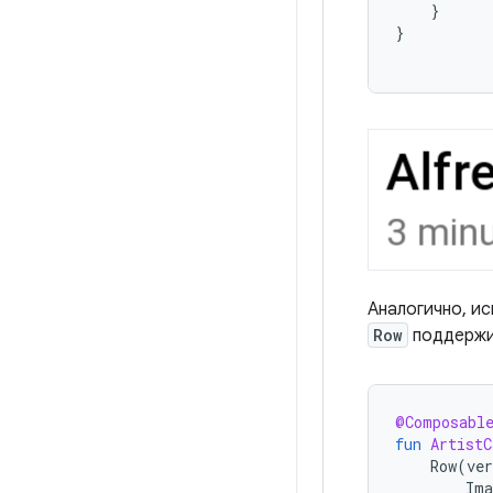
}
}
Аналогично, и
Row
поддержив
@Composabl
fun
ArtistC
Row
(
ve
Ima