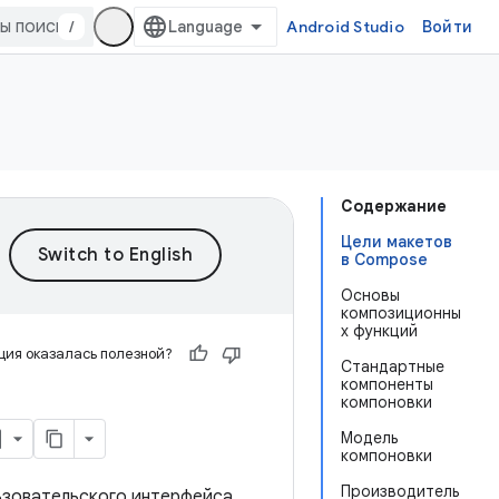
/
Android Studio
Войти
Содержание
Цели макетов
в Compose
Основы
композиционны
х функций
ия оказалась полезной?
Стандартные
компоненты
компоновки
Модель
компоновки
Производитель
ьзовательского интерфейса