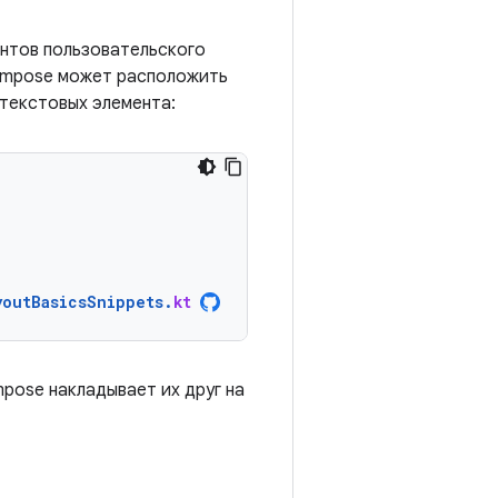
ентов пользовательского
Compose может расположить
 текстовых элемента:
youtBasicsSnippets
.
kt
mpose накладывает их друг на