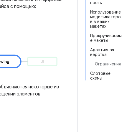
ность
ейса с помощью:
Использование
модификаторо
в в ваших
макетах
Прокручиваемы
е макеты
Адаптивная
верстка
Ограничения
Слотовые
схемы
объясняются некоторые из
мещении элементов