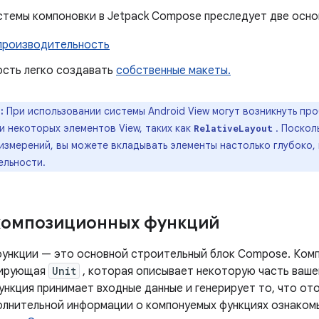
стемы компоновки в Jetpack Compose преследует две осно
производительность
сть легко создавать
собственные макеты.
:
При использовании системы Android View могут возникнуть п
 некоторых элементов View, таких как
. Поскол
RelativeLayout
змерений, вы можете вкладывать элементы настолько глубоко, 
ельности.
композиционных функций
ункции — это основной строительный блок Compose. Ком
рирующая
Unit
, которая описывает некоторую часть ваше
ункция принимает входные данные и генерирует то, что от
олнительной информации о компонуемых функциях ознаком