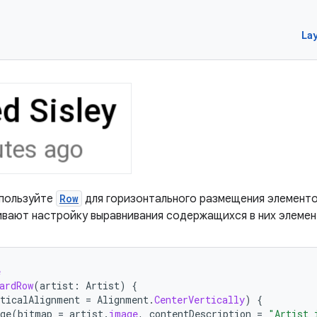
La
спользуйте
Row
для горизонтального размещения элементо
ают настройку выравнивания содержащихся в них элемен
e
ardRow
(
artist
:
Artist
)
{
rticalAlignment
=
Alignment
.
CenterVertically
)
{
ge
(
bitmap
=
artist
.
image
,
contentDescription
=
"Artist 