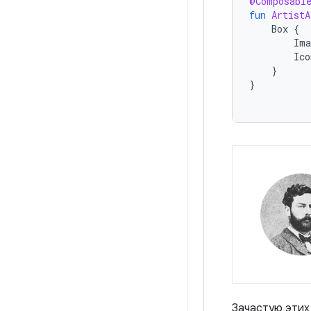
@Composabl
fun
ArtistA
Box
{
Ima
Ico
}
}
Зачастую этих