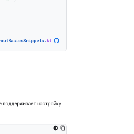
youtBasicsSnippets
.
kt
е поддерживает настройку