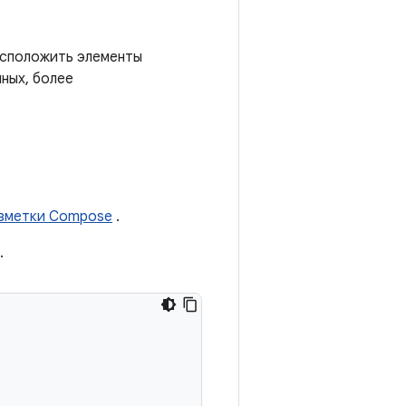
асположить элементы
ных, более
азметки Compose
.
.