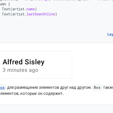
umn
{
Text
(
artist
.
name
)
Text
(
artist
.
lastSeenOnline
)
La
Box
для размещения элементов друг над другом.
Box
такж
элементов, которые он содержит.