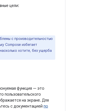
вные цели:
роблемы с производительностью
ьку Compose избегает
насколько хотите, без ущерба
понуемая функция — это
го пользовательского
ображается на экране. Для
ьтесь с документацией
по