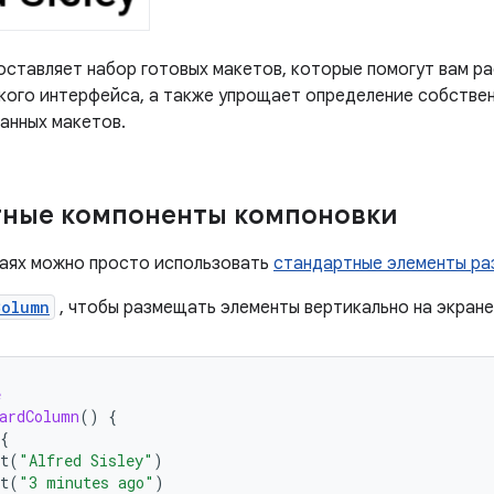
ставляет набор готовых макетов, которые помогут вам р
кого интерфейса, а также упрощает определение собствен
анных макетов.
тные компоненты компоновки
чаях можно просто использовать
стандартные элементы р
Column
, чтобы размещать элементы вертикально на экране
e
ardColumn
()
{
{
t
(
"Alfred Sisley"
)
t
(
"3 minutes ago"
)