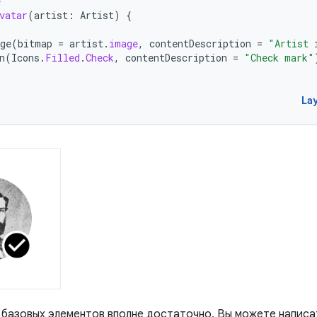
e
vatar
(
artist
:
Artist
)
{
ge
(
bitmap
=
artist
.
image
,
contentDescription
=
"Artist 
n
(
Icons
.
Filled
.
Check
,
contentDescription
=
"Check mark"
La
 базовых элементов вполне достаточно. Вы можете напис