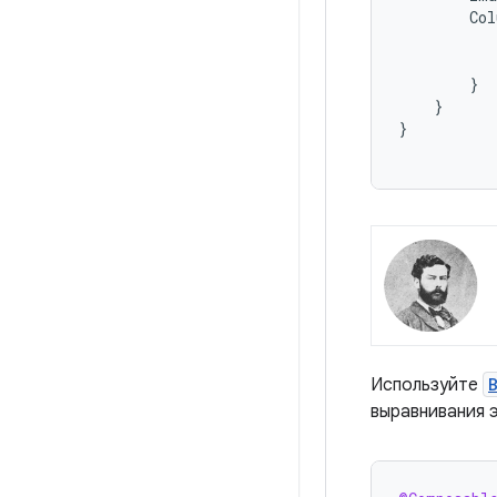
Col
}
}
}
Используйте
выравнивания 