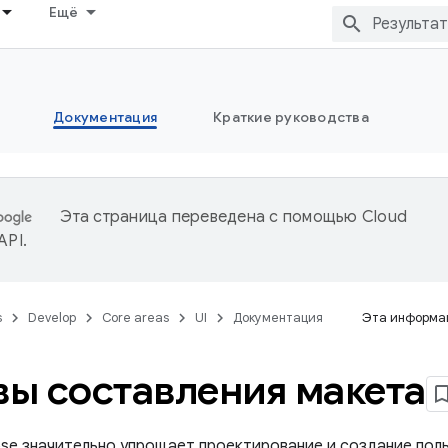
Ещё
Документация
Краткие руководства
Эта страница переведена с помощью
Cloud
 API
.
s
Develop
Core areas
UI
Документация
Эта информац
ы составления макета
se значительно упрощает проектирование и создание пол