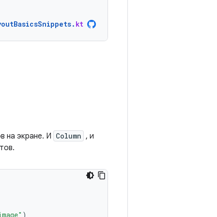
youtBasicsSnippets
.
kt
в на экране. И
Column
, и
тов.
image"
)