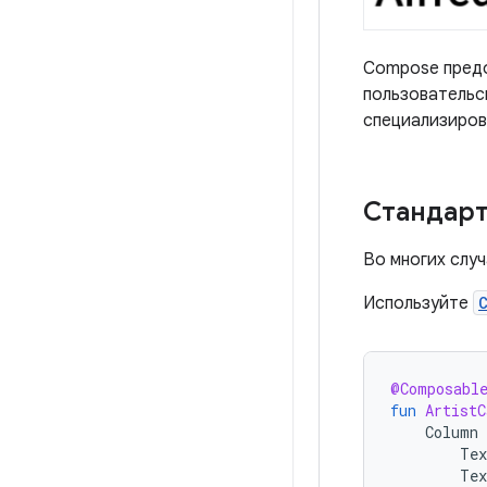
Compose предо
пользовательс
специализиров
Стандар
Во многих слу
Используйте
@Composabl
fun
ArtistC
Column
Tex
Tex