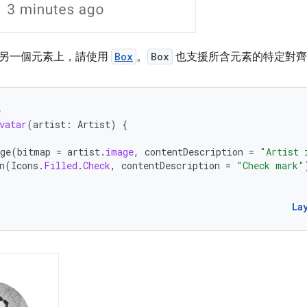
另一個元素上，請使用
Box
。
Box
也支援所含元素的特定對齊
e
vatar
(
artist
:
Artist
)
{
ge
(
bitmap
=
artist
.
image
,
contentDescription
=
"Artist 
n
(
Icons
.
Filled
.
Check
,
contentDescription
=
"Check mark"
La