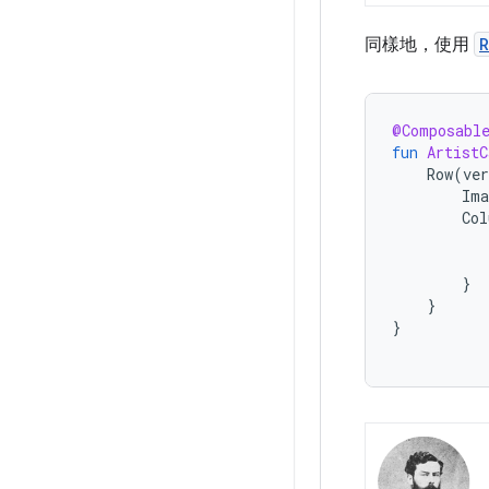
同樣地，使用
R
@Composabl
fun
ArtistC
Row
(
ve
Ima
Col
}
}
}