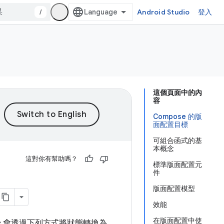
/
Android Studio
登入
這個頁面中的內
容
Compose 的版
面配置目標
可組合函式的基
本概念
這對你有幫助嗎？
標準版面配置元
件
版面配置模型
效能
在版面配置中使
pose 會透過下列方式將狀態轉換為