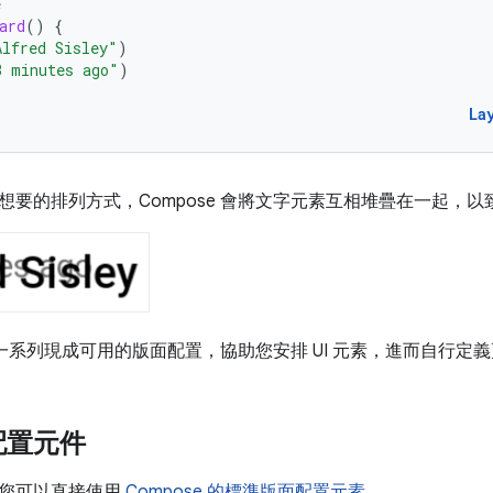
e
ard
()
{
Alfred Sisley"
)
3 minutes ago"
)
La
想要的排列方式，Compose 會將文字元素互相堆疊在一起，
提供一系列現成可用的版面配置，協助您安排 UI 元素，進而自行
配置元件
您可以直接使用
Compose 的標準版面配置元素
。