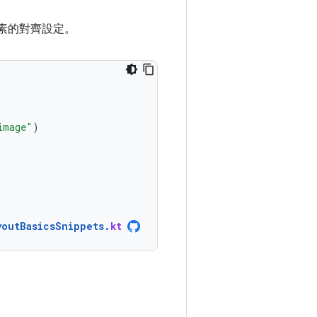
素的對齊設定。
image"
)
youtBasicsSnippets
.
kt