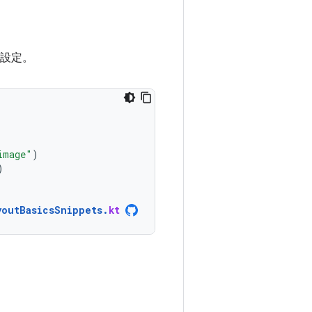
設定。
image"
)
)
youtBasicsSnippets
.
kt