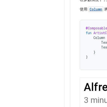
使用
Column
@Composabl
fun
ArtistC
Column
Tex
Tex
}
}