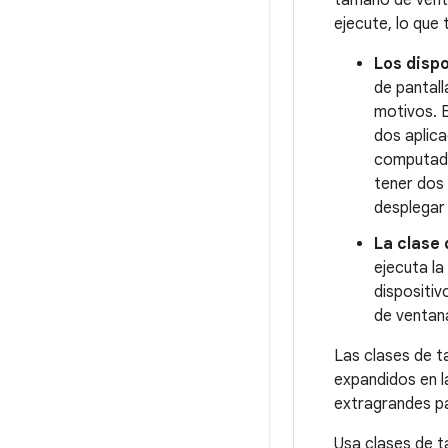
ejecute, lo que
Los dispo
de pantall
motivos. E
dos aplic
computado
tener dos 
desplegar 
La clase 
ejecuta la
dispositiv
de ventana
Las clases de t
expandidos en 
extragrandes pa
Usa clases de t