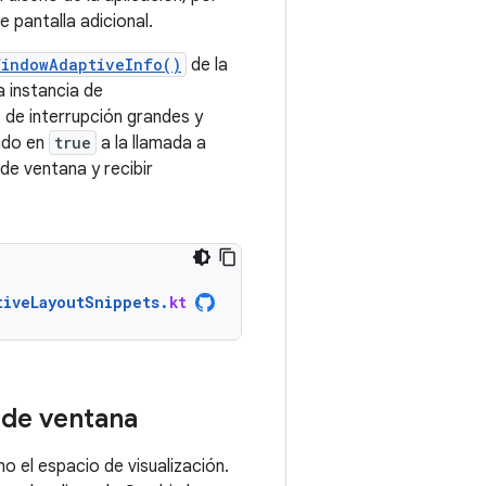
 pantalla adicional.
WindowAdaptiveInfo()
de la
a instancia de
s de interrupción grandes y
ido en
true
a la llamada a
de ventana y recibir
tiveLayoutSnippets
.
kt
 de ventana
 el espacio de visualización.