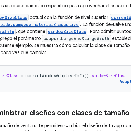
rás un diseño canónico específico para aprovechar el espacio de
owSizeClass
actual con la función de nivel superior
current
roidx.compose.material3.adaptive
. La función devuelve un
veInfo
, que contiene
windowSizeClass
. Para admitir punto
agrega el parámetro
supportLargeAndXLargeWidth
establec
siguiente ejemplo, se muestra cómo calcular la clase de tamaño 
 cada vez que cambia:
izeClass
=
currentWindowAdaptiveInfo
().
windowSizeClass
Adap
nistrar diseños con clases de tamaño
amaño de ventana te permiten cambiar el diseño de tu app como