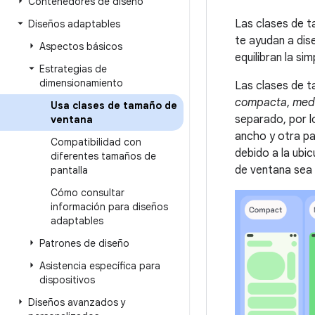
Contenedores de diseño
Las clases de t
Diseños adaptables
te ayudan a dis
Aspectos básicos
equilibran la si
Estrategias de
dimensionamiento
Las clases de t
compacta
,
med
Usa clases de tamaño de
separado, por l
ventana
ancho y otra par
Compatibilidad con
debido a la ubi
diferentes tamaños de
de ventana sea 
pantalla
Cómo consultar
información para diseños
adaptables
Patrones de diseño
Asistencia específica para
dispositivos
Diseños avanzados y