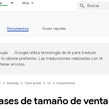
lo
Más
Documentos
Guías rápidas
Google utiliza tecnología de IA para traducir
 tu idioma preferido. Las traducciones realizadas con IA
ener errores.
s
Develop
Core areas
UI
Documentos
lases de tamaño de vent