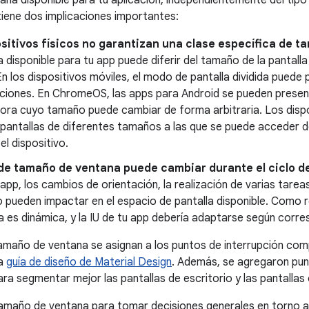
 tiene dos implicaciones importantes:
sitivos físicos no garantizan una clase específica de 
a disponible para tu app puede diferir del tamaño de la pantalla
n los dispositivos móviles, el modo de pantalla dividida puede p
aciones. En ChromeOS, las apps para Android se pueden presen
ra cuyo tamaño puede cambiar de forma arbitraria. Los dispo
pantallas de diferentes tamaños a las que se puede acceder de 
el dispositivo.
de tamaño de ventana puede cambiar durante el ciclo de
 app, los cambios de orientación, la realización de varias tarea
o pueden impactar en el espacio de pantalla disponible. Como 
 es dinámica, y la IU de tu app debería adaptarse según corr
amaño de ventana se asignan a los puntos de interrupción co
la
guía de diseño de Material Design
. Además, se agregaron pun
ra segmentar mejor las pantallas de escritorio y las pantalla
amaño de ventana para tomar decisiones generales en torno al 