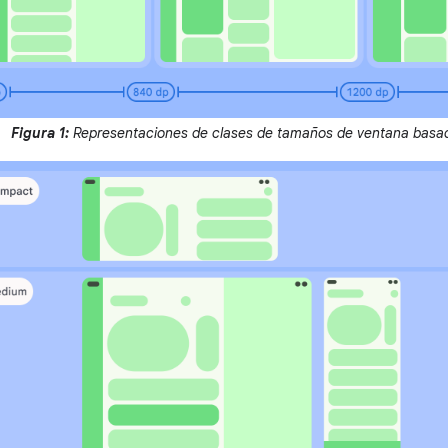
Figura 1:
Representaciones de clases de tamaños de ventana basad