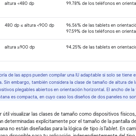
altura <480 dp
99.78% de los teléfonos en orienta
480 dp ≤ altura <900 dp
96.56% de las tablets en orientaci
97.59% de los teléfonos en orienta
altura ≥900 dp
94.25% de las tablets en orientació
ría de las apps pueden compilar una IU adaptable si solo se tiene 
. Sin embargo, también considera la clase de tamaño de altura de 
sitivos plegables abiertos en orientación horizontal. El ancho de l
ventana es compacta, en cuyo caso los diseños de dos paneles no son
r útil visualizar las clases de tamaño como dispositivos físico
n determinadas explícitamente por el tamaño de la pantalla del
na no están diseñadas para la lógica de tipo
isTablet
. En cam
na disponible para tu aplicación, independientemente del tipo 