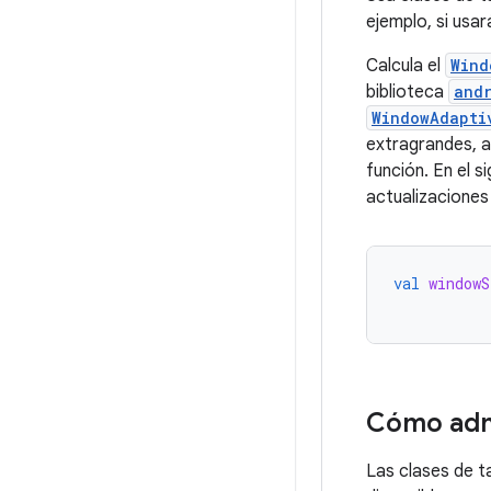
ejemplo, si usa
Calcula el
Wind
biblioteca
and
WindowAdapti
extragrandes, 
función. En el 
actualizaciones
val
windowS
Cómo admi
Las clases de t