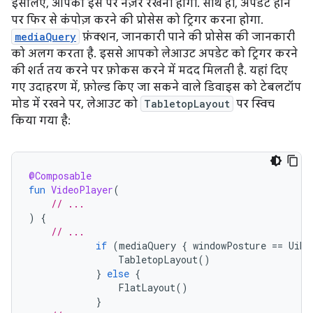
इसलिए, आपको इस पर नज़र रखनी होगी. साथ ही, अपडेट होने
पर फिर से कंपोज़ करने की प्रोसेस को ट्रिगर करना होगा.
mediaQuery
फ़ंक्शन, जानकारी पाने की प्रोसेस की जानकारी
को अलग करता है. इससे आपको लेआउट अपडेट को ट्रिगर करने
की शर्त तय करने पर फ़ोकस करने में मदद मिलती है. यहां दिए
गए उदाहरण में, फ़ोल्ड किए जा सकने वाले डिवाइस को टेबलटॉप
मोड में रखने पर, लेआउट को
TabletopLayout
पर स्विच
किया गया है:
@Composable
fun
VideoPlayer
(
// ...
)
{
// ...
if
(
mediaQuery
{
windowPosture
==
UiMe
TabletopLayout
()
}
else
{
FlatLayout
()
}