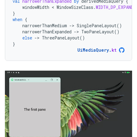
val
narrowerThanExpanded
by
derivedMediaQuery
{
windowWidth
 < 
WindowSizeClass
.
WIDTH_DP_EXPANDE
}
when
{
narrowerThanMedium
-
>
SinglePaneLayout
()
narrowerThanExpanded
-
>
TwoPaneLayout
()
else
-
>
ThreePaneLayout
()
}
UiMediaQuery
.
kt