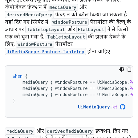
यूज़र इंटरफ़ेस (यूआई) कॉम्पोनेंट की झलक देखने के लिए,
कंपोज़ेबल फ़ंक्शन में
mediaQuery
और
derivedMediaQuery
फ़ंक्शन को कॉल किया जा सकता है.
यहां दिए गए स्निपेट में,
windowPosture
पैरामीटर की वैल्यू के
आधार पर
TabletopLayout
और
FlatLayout
में से किसी
एक को चुना गया है.
TabletopLayout
की झलक देखने के
लिए,
windowPosture
पैरामीटर
UiMediaScope.Posture.Tabletop
होना चाहिए.
when
{
mediaQuery
{
windowPosture
==
UiMediaScope
.
Pos
mediaQuery
{
windowPosture
==
UiMediaScope
.
Pos
mediaQuery
{
windowPosture
==
UiMediaScope
.
Pos
}
UiMediaQuery
.
kt
mediaQuery
और
derivedMediaQuery
फ़ंक्शन, दिए गए