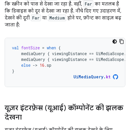
कि स्क्रीन को पास से देखा जा रहा है. वहीं,
Far
का मतलब है
कि डिवाइस को दूर से देखा जा रहा है. नीचे दिए गए उदाहरण में,
देखने की दूरी
Far
या
Medium
होने पर, फ़ॉन्ट का साइज़ बढ़
जाता है:
val
fontSize
=
when
{
mediaQuery
{
viewingDistance
==
UiMediaScope
.
V
mediaQuery
{
viewingDistance
==
UiMediaScope
.
V
else
-
>
16.
sp
}
UiMediaQuery
.
kt
यूज़र इंटरफ़ेस (यूआई) कॉम्पोनेंट की झलक
देखना