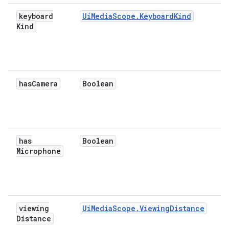
keyboard
UiMediaScope.KeyboardKind
Kind
has
Camera
Boolean
has
Boolean
Microphone
viewing
UiMediaScope.ViewingDistance
Distance