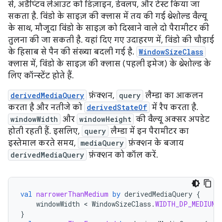
से, अडैप्टिव लेआउट को डिज़ाइन, डेवलप, और टेस्ट किया जा
सकता है. विंडो के साइज़ की क्लास में तय की गई थ्रेशोल्ड वैल्यू
के साथ, मौजूदा विंडो के साइज़ को दिखाने वाले दो पैरामीटर की
तुलना की जा सकती है. यहां दिए गए उदाहरण में, विंडो की चौड़ाई
के हिसाब से पैन की संख्या बदली गई है.
WindowSizeClass
क्लास में, विंडो के साइज़ की क्लास (पहली इमेज) के थ्रेशोल्ड के
लिए कॉन्स्टेंट होते हैं.
derivedMediaQuery
फ़ंक्शन,
query
लैम्डा का आकलन
करता है और नतीजे को
derivedStateOf
में रैप करता है.
windowWidth
और
windowHeight
की वैल्यू अक्सर अपडेट
होती रहती हैं. इसलिए,
query
लैम्डा में इन पैरामीटर का
इस्तेमाल करते समय,
mediaQuery
फ़ंक्शन के बजाय
derivedMediaQuery
फ़ंक्शन को कॉल करें.
val
narrowerThanMedium
by
derivedMediaQuery
{
windowWidth
 < 
WindowSizeClass
.
WIDTH_DP_MEDIUM_
}