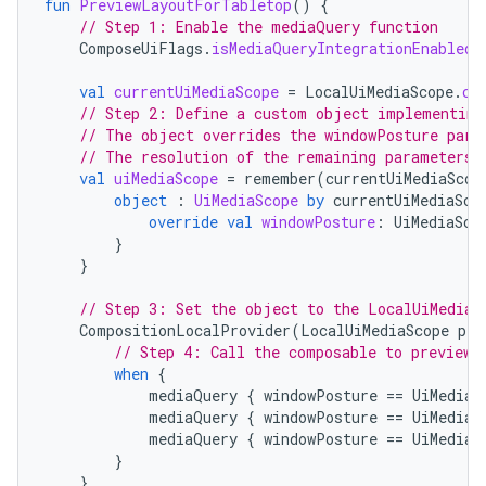
fun
PreviewLayoutForTabletop
()
{
// Step 1: Enable the mediaQuery function
ComposeUiFlags
.
isMediaQueryIntegrationEnabled
val
currentUiMediaScope
=
LocalUiMediaScope
.
cu
// Step 2: Define a custom object implementing
// The object overrides the windowPosture para
// The resolution of the remaining parameters 
val
uiMediaScope
=
remember
(
currentUiMediaScop
object
:
UiMediaScope
by
currentUiMediaSco
override
val
windowPosture
:
UiMediaSco
}
}
// Step 3: Set the object to the LocalUiMediaS
CompositionLocalProvider
(
LocalUiMediaScope
pro
// Step 4: Call the composable to preview.
when
{
mediaQuery
{
windowPosture
==
UiMediaS
mediaQuery
{
windowPosture
==
UiMediaS
mediaQuery
{
windowPosture
==
UiMediaS
}
}