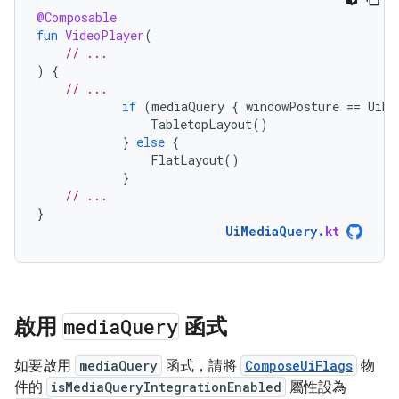
@Composable
fun
VideoPlayer
(
// ...
)
{
// ...
if
(
mediaQuery
{
windowPosture
==
UiMe
TabletopLayout
()
}
else
{
FlatLayout
()
}
// ...
}
UiMediaQuery
.
kt
啟用
media
Query
函式
如要啟用
mediaQuery
函式，請將
ComposeUiFlags
物
件的
isMediaQueryIntegrationEnabled
屬性設為