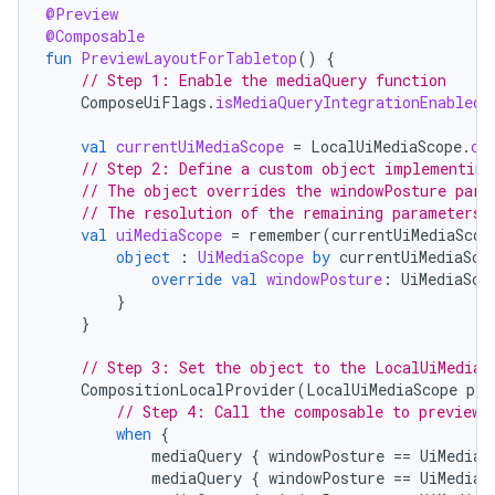
@Preview
@Composable
fun
PreviewLayoutForTabletop
()
{
// Step 1: Enable the mediaQuery function
ComposeUiFlags
.
isMediaQueryIntegrationEnabled
val
currentUiMediaScope
=
LocalUiMediaScope
.
cu
// Step 2: Define a custom object implementing
// The object overrides the windowPosture para
// The resolution of the remaining parameters 
val
uiMediaScope
=
remember
(
currentUiMediaScop
object
:
UiMediaScope
by
currentUiMediaSco
override
val
windowPosture
:
UiMediaSco
}
}
// Step 3: Set the object to the LocalUiMediaS
CompositionLocalProvider
(
LocalUiMediaScope
pro
// Step 4: Call the composable to preview.
when
{
mediaQuery
{
windowPosture
==
UiMediaS
mediaQuery
{
windowPosture
==
UiMediaS