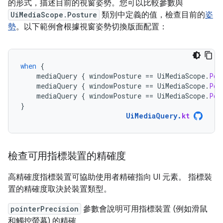
的形式，描述目前的視窗姿勢。您可以比較參數與
UiMediaScope.Posture
類別中定義的值，檢查目前的
姿
勢
。以下範例會根據視窗姿勢切換版面配置：
when
{
mediaQuery
{
windowPosture
==
UiMediaScope
.
Pos
mediaQuery
{
windowPosture
==
UiMediaScope
.
Pos
mediaQuery
{
windowPosture
==
UiMediaScope
.
Pos
}
UiMediaQuery
.
kt
檢查可用指標裝置的精確度
高精確度指標裝置可協助使用者精確指向 UI 元素。 指標裝
置的精確度取決於裝置類型。
pointerPrecision
參數會說明可用指標裝置 (例如滑鼠
和觸控螢幕) 的精確