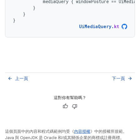
mediaQuery
{
windowPosture
==
UiMediaS
}
}
}
UiMediaQuery
.
kt
上一頁
下一頁
arrow_back
arrow_forward
這對你有幫助嗎？
這個頁面中的內容和程式碼範例均受《
內容授權
》中的授權所規範。
Java 與 OpenJDK 是 Oracle 和/或其關係企業的商標或註冊商標。