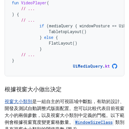
fun
VideoPlayer
(
// ...
)
{
// ...
if
(
mediaQuery
{
windowPosture
==
UiMe
TabletopLayout
()
}
else
{
FlatLayout
()
}
// ...
}
UiMediaQuery
.
kt
根據視窗大小做出決定
視窗大小類別
是一組自主的可視區域中斷點，有助於設計、
開發及測試自動調整式版面配置。您可以比較代表目前視窗
大小的兩個參數，以及視窗大小類別中定義的門檻。以下範
例會根據視窗寬度變更窗格數量。
WindowSizeClass
類別