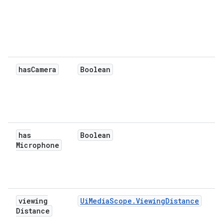
has
Camera
Boolean
has
Boolean
Microphone
viewing
UiMediaScope.ViewingDistance
Distance