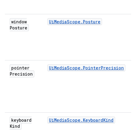
window
UiMediaScope.Posture
Posture
pointer
UiMediaScope.PointerPrecision
Precision
keyboard
UiMediaScope.KeyboardKind
Kind