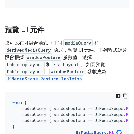
預覽 UI 元件
您可以在可組合函式中呼叫
mediaQuery
和
derivedMediaQuery
函式，預覽 UI 元件。下列程式碼片
段會根據
windowPosture
參數值，選擇
TabletopLayout
和
FlatLayout
。 如要預覽
TabletopLayout
，
windowPosture
參數應為
UiMediaScope.Posture.Tabletop
。
when
{
mediaQuery
{
windowPosture
==
UiMediaScope
.
Pos
mediaQuery
{
windowPosture
==
UiMediaScope
.
Pos
mediaQuery
{
windowPosture
==
UiMediaScope
.
Pos
}
UiMediaQuery
.
kt