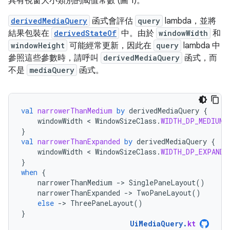
具有視窗大小類別的閾值常數 (圖 1)。
derivedMediaQuery
函式會評估
query
lambda，並將
結果包裝在
derivedStateOf
中。由於
windowWidth
和
windowHeight
可能經常更新，因此在
query
lambda 中
參照這些參數時，請呼叫
derivedMediaQuery
函式，而
不是
mediaQuery
函式。
val
narrowerThanMedium
by
derivedMediaQuery
{
windowWidth
 < 
WindowSizeClass
.
WIDTH_DP_MEDIUM_
}
val
narrowerThanExpanded
by
derivedMediaQuery
{
windowWidth
 < 
WindowSizeClass
.
WIDTH_DP_EXPANDE
}
when
{
narrowerThanMedium
-
>
SinglePaneLayout
()
narrowerThanExpanded
-
>
TwoPaneLayout
()
else
-
>
ThreePaneLayout
()
}
UiMediaQuery
.
kt