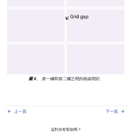
圖 6
。 第一欄和第二欄之間的格線間距。
上一頁
下一頁
arrow_back
arrow_forward
這對你有幫助嗎？