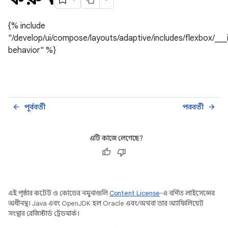
{% include
"/develop/ui/compose/layouts/adaptive/includes/flexbox/___
behavior" %}
পূর্ববর্তী
পরবর্তী
arrow_back
arrow_forward
এটি কাজে লেগেছে?
এই পৃষ্ঠার কন্টেন্ট ও কোডের নমুনাগুলি
Content License
-এ বর্ণিত লাইসেন্সের
অধীনস্থ। Java এবং OpenJDK হল Oracle এবং/অথবা তার অ্যাফিলিয়েট
সংস্থার রেজিস্টার্ড ট্রেডমার্ক।