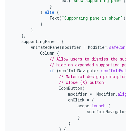
Text
(
"Show supporting pane"
)
}
}
else
{
Text
(
"Supporting pane is shown"
)
}
}
},
supportingPane
=
{
AnimatedPane
(
modifier
=
Modifier
.
safeConte
Column
{
// Allow users to dismiss the supp
// hide an expanded supporting pan
if
(
scaffoldNavigator
.
scaffoldValu
// Material design principles 
// close (X) button.
IconButton
(
modifier
=
Modifier
.
align
onClick
=
{
scope
.
launch
{
scaffoldNavigator
.
}
}
)
{