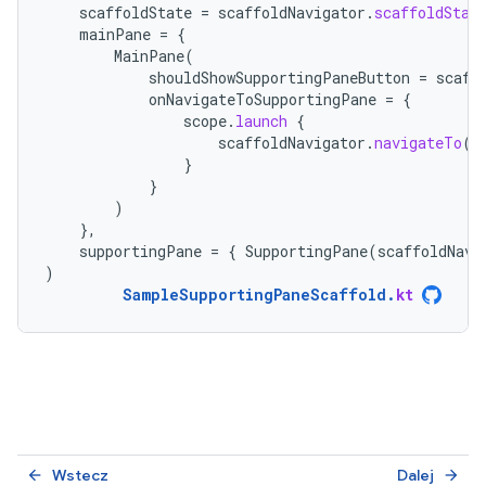
scaffoldState
=
scaffoldNavigator
.
scaffoldStat
mainPane
=
{
MainPane
(
shouldShowSupportingPaneButton
=
scaff
onNavigateToSupportingPane
=
{
scope
.
launch
{
scaffoldNavigator
.
navigateTo
(
T
}
}
)
},
supportingPane
=
{
SupportingPane
(
scaffoldNavi
)
SampleSupportingPaneScaffold
.
kt
Wstecz
Dalej
arrow_back
arrow_forward