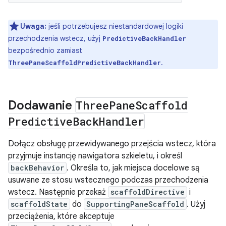
Uwaga:
jeśli potrzebujesz niestandardowej logiki
przechodzenia wstecz, użyj
PredictiveBackHandler
bezpośrednio zamiast
.
ThreePaneScaffoldPredictiveBackHandler
Dodawanie
Three
Pane
Scaffold
Predictive
Back
Handler
Dołącz obsługę przewidywanego przejścia wstecz, która
przyjmuje instancję nawigatora szkieletu, i określ
backBehavior
. Określa to, jak miejsca docelowe są
usuwane ze stosu wstecznego podczas przechodzenia
wstecz. Następnie przekaż
scaffoldDirective
i
scaffoldState
do
SupportingPaneScaffold
. Użyj
przeciążenia, które akceptuje