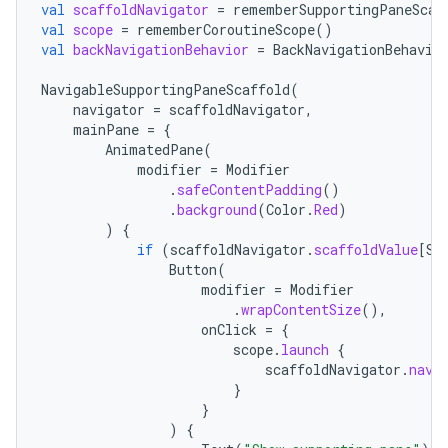
val
scaffoldNavigator
=
rememberSupportingPaneScaf
val
scope
=
rememberCoroutineScope
()
val
backNavigationBehavior
=
BackNavigationBehavio
NavigableSupportingPaneScaffold
(
navigator
=
scaffoldNavigator
,
mainPane
=
{
AnimatedPane
(
modifier
=
Modifier
.
safeContentPadding
()
.
background
(
Color
.
Red
)
)
{
if
(
scaffoldNavigator
.
scaffoldValue
[
Su
Button
(
modifier
=
Modifier
.
wrapContentSize
(),
onClick
=
{
scope
.
launch
{
scaffoldNavigator
.
navi
}
}
)
{