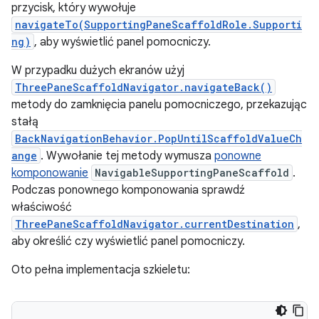
przycisk, który wywołuje
navigateTo(SupportingPaneScaffoldRole.Supporti
ng)
, aby wyświetlić panel pomocniczy.
W przypadku dużych ekranów użyj
ThreePaneScaffoldNavigator.navigateBack()
metody do zamknięcia panelu pomocniczego, przekazując
stałą
BackNavigationBehavior.PopUntilScaffoldValueCh
ange
. Wywołanie tej metody wymusza
ponowne
komponowanie
NavigableSupportingPaneScaffold
.
Podczas ponownego komponowania sprawdź
właściwość
ThreePaneScaffoldNavigator.currentDestination
,
aby określić czy wyświetlić panel pomocniczy.
Oto pełna implementacja szkieletu: