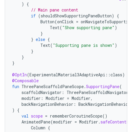
)
{
// Main pane content
if
(
shouldShowSupportingPaneButton
)
{
Button
(
onClick
=
onNavigateToSupportin
Text
(
"Show supporting pane"
)
}
}
else
{
Text
(
"Supporting pane is shown"
)
}
}
}
@OptIn
(
ExperimentalMaterial3AdaptiveApi
::
class
)
@Composable
fun
ThreePaneScaffoldPaneScope
.
SupportingPane
(
scaffoldNavigator
:
ThreePaneScaffoldNavigator<
modifier
:
Modifier
=
Modifier
,
backNavigationBehavior
:
BackNavigationBehavior
)
{
val
scope
=
rememberCoroutineScope
()
AnimatedPane
(
modifier
=
Modifier
.
safeContentPa
Column
{