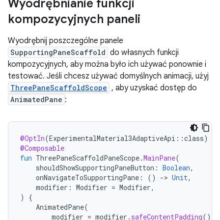
Wyodrębnianie funkcji
kompozycyjnych paneli
Wyodrębnij poszczególne panele
SupportingPaneScaffold
do własnych funkcji
kompozycyjnych, aby można było ich używać ponownie i
testować. Jeśli chcesz używać domyślnych animacji, użyj
ThreePaneScaffoldScope
, aby uzyskać dostęp do
AnimatedPane
:
@OptIn
(
ExperimentalMaterial3AdaptiveApi
::
class
)
@Composable
fun
ThreePaneScaffoldPaneScope
.
MainPane
(
shouldShowSupportingPaneButton
:
Boolean
,
onNavigateToSupportingPane
:
()
-
>
Unit
,
modifier
:
Modifier
=
Modifier
,
)
{
AnimatedPane
(
modifier
=
modifier
.
safeContentPadding
()