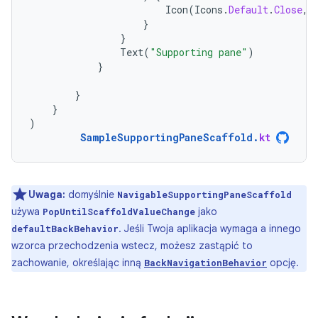
Icon
(
Icons
.
Default
.
Close
,
}
}
Text
(
"Supporting pane"
)
}
}
}
)
SampleSupportingPaneScaffold
.
kt
Uwaga:
domyślnie
NavigableSupportingPaneScaffold
używa
jako
PopUntilScaffoldValueChange
. Jeśli Twoja aplikacja wymaga a innego
defaultBackBehavior
wzorca przechodzenia wstecz, możesz zastąpić to
zachowanie, określając inną
opcję.
BackNavigationBehavior