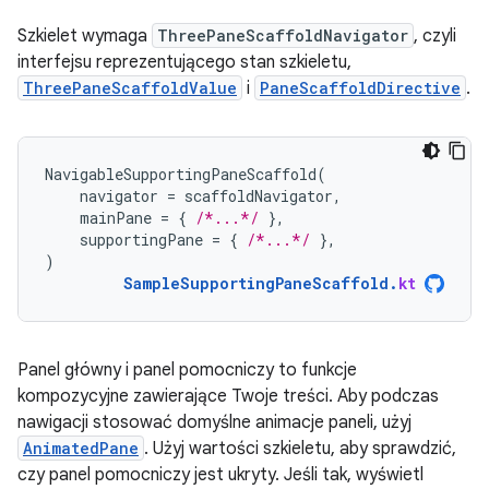
Szkielet wymaga
ThreePaneScaffoldNavigator
, czyli
interfejsu reprezentującego stan szkieletu,
ThreePaneScaffoldValue
i
PaneScaffoldDirective
.
NavigableSupportingPaneScaffold
(
navigator
=
scaffoldNavigator
,
mainPane
=
{
/*...*/
},
supportingPane
=
{
/*...*/
},
)
SampleSupportingPaneScaffold
.
kt
Panel główny i panel pomocniczy to funkcje
kompozycyjne zawierające Twoje treści. Aby podczas
nawigacji stosować domyślne animacje paneli, użyj
AnimatedPane
. Użyj wartości szkieletu, aby sprawdzić,
czy panel pomocniczy jest ukryty. Jeśli tak, wyświetl