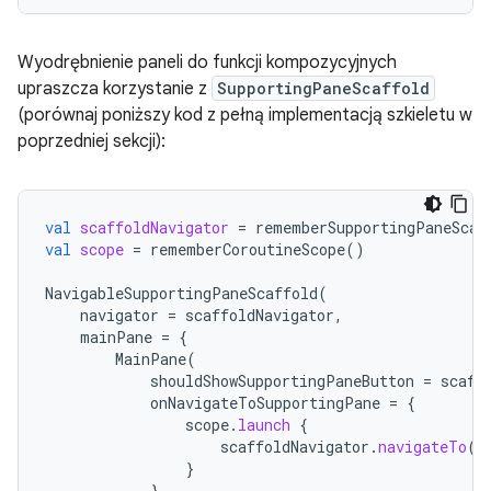
Wyodrębnienie paneli do funkcji kompozycyjnych
upraszcza korzystanie z
SupportingPaneScaffold
(porównaj poniższy kod z pełną implementacją szkieletu w
poprzedniej sekcji):
val
scaffoldNavigator
=
rememberSupportingPaneScaf
val
scope
=
rememberCoroutineScope
()
NavigableSupportingPaneScaffold
(
navigator
=
scaffoldNavigator
,
mainPane
=
{
MainPane
(
shouldShowSupportingPaneButton
=
scaff
onNavigateToSupportingPane
=
{
scope
.
launch
{
scaffoldNavigator
.
navigateTo
(
T
}
}