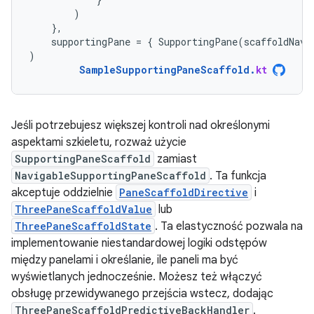
)
},
supportingPane
=
{
SupportingPane
(
scaffoldNavi
)
SampleSupportingPaneScaffold
.
kt
Jeśli potrzebujesz większej kontroli nad określonymi
aspektami szkieletu, rozważ użycie
SupportingPaneScaffold
zamiast
NavigableSupportingPaneScaffold
. Ta funkcja
akceptuje oddzielnie
PaneScaffoldDirective
i
ThreePaneScaffoldValue
lub
ThreePaneScaffoldState
. Ta elastyczność pozwala na
implementowanie niestandardowej logiki odstępów
między panelami i określanie, ile paneli ma być
wyświetlanych jednocześnie. Możesz też włączyć
obsługę przewidywanego przejścia wstecz, dodając
ThreePaneScaffoldPredictiveBackHandler
.