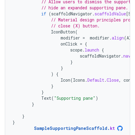
// Allow users to dismiss the supporti
// hide an expanded supporting pane.
if
(
scaffoldNavigator
.
scaffoldValue
[
Su
// Material design principles prom
// close (X) button.
IconButton
(
modifier
=
modifier
.
align
(
Ali
onClick
=
{
scope
.
launch
{
scaffoldNavigator
.
navi
}
}
)
{
Icon
(
Icons
.
Default
.
Close
,
cont
}
}
Text
(
"Supporting pane"
)
}
}
}
SampleSupportingPaneScaffold
.
kt