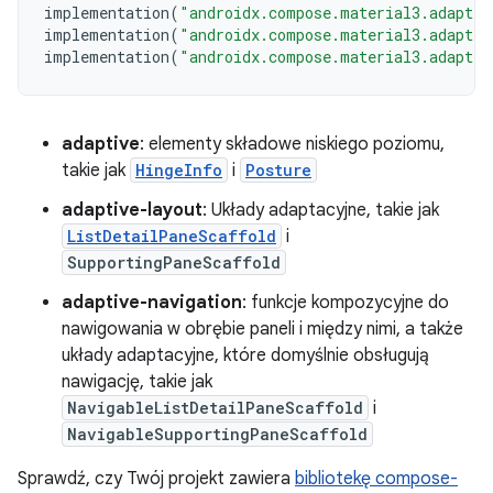
implementation
(
"androidx.compose.material3.adaptiv
implementation
(
"androidx.compose.material3.adaptiv
implementation
(
"androidx.compose.material3.adaptiv
adaptive
: elementy składowe niskiego poziomu,
takie jak
HingeInfo
i
Posture
adaptive-layout
: Układy adaptacyjne, takie jak
ListDetailPaneScaffold
i
SupportingPaneScaffold
adaptive-navigation
: funkcje kompozycyjne do
nawigowania w obrębie paneli i między nimi, a także
układy adaptacyjne, które domyślnie obsługują
nawigację, takie jak
NavigableListDetailPaneScaffold
i
NavigableSupportingPaneScaffold
Sprawdź, czy Twój projekt zawiera
bibliotekę compose-