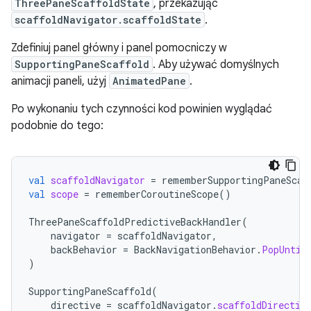
ThreePaneScaffoldState
, przekazując
scaffoldNavigator.scaffoldState
.
Zdefiniuj panel główny i panel pomocniczy w
SupportingPaneScaffold
. Aby używać domyślnych
animacji paneli, użyj
AnimatedPane
.
Po wykonaniu tych czynności kod powinien wyglądać
podobnie do tego:
val
scaffoldNavigator
=
rememberSupportingPaneScaf
val
scope
=
rememberCoroutineScope
()
ThreePaneScaffoldPredictiveBackHandler
(
navigator
=
scaffoldNavigator
,
backBehavior
=
BackNavigationBehavior
.
PopUntil
)
SupportingPaneScaffold
(
directive
=
scaffoldNavigator
.
scaffoldDirectiv