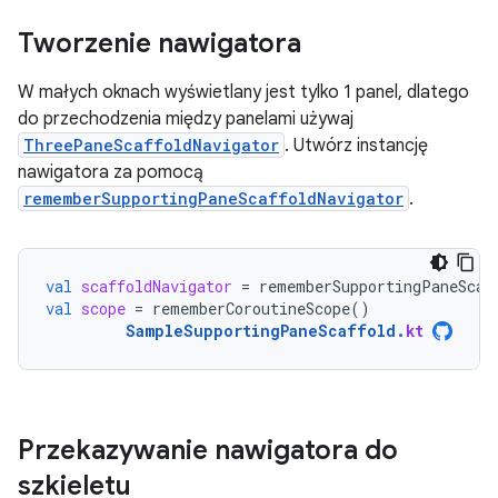
Tworzenie nawigatora
W małych oknach wyświetlany jest tylko 1 panel, dlatego
do przechodzenia między panelami używaj
ThreePaneScaffoldNavigator
. Utwórz instancję
nawigatora za pomocą
rememberSupportingPaneScaffoldNavigator
.
val
scaffoldNavigator
=
rememberSupportingPaneScaf
val
scope
=
rememberCoroutineScope
()
SampleSupportingPaneScaffold
.
kt
Przekazywanie nawigatora do
szkieletu