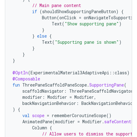
// Main pane content
if
(
shouldShowSupportingPaneButton
)
{
Button
(
onClick
=
onNavigateToSupportin
Text
(
"Show supporting pane"
)
}
}
else
{
Text
(
"Supporting pane is shown"
)
}
}
}
@OptIn
(
ExperimentalMaterial3AdaptiveApi
::
class
)
@Composable
fun
ThreePaneScaffoldPaneScope
.
SupportingPane
(
scaffoldNavigator
:
ThreePaneScaffoldNavigator<
modifier
:
Modifier
=
Modifier
,
backNavigationBehavior
:
BackNavigationBehavior
)
{
val
scope
=
rememberCoroutineScope
()
AnimatedPane
(
modifier
=
Modifier
.
safeContentPa
Column
{
// Allow users to dismiss the supporti