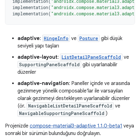
implementation
(
"androidx.compose.material3.adaptiv
implementation
(
"androidx.compose.material3.adaptiv
implementation
(
"androidx.compose.material3.adaptiv
adaptive
:
HingeInfo
ve
Posture
gibi düşük
seviyeli yapı taşları
adaptive-layout
:
ListDetailPaneScaffold
ve
SupportingPaneScaffold
gibi uyarlanabilir
düzenler
adaptive-navigation
: Paneller içinde ve arasında
gezinmeye yönelik composable'lar ile varsayılan
olarak gezinmeyi destekleyen uyarlanabilir düzenler
(ör.
NavigableListDetailPaneScaffold
ve
NavigableSupportingPaneScaffold
)
Projenizde
compose-material3-adaptive 1.1.0-beta1
veya
sonraki bir sürümün bulunduğunu doğrulayın.