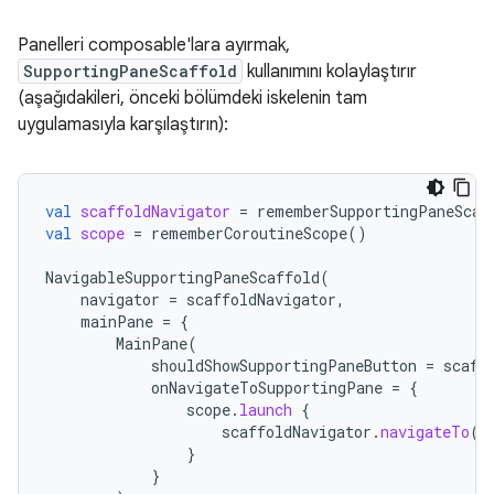
Panelleri composable'lara ayırmak,
SupportingPaneScaffold
kullanımını kolaylaştırır
(aşağıdakileri, önceki bölümdeki iskelenin tam
uygulamasıyla karşılaştırın):
val
scaffoldNavigator
=
rememberSupportingPaneScaf
val
scope
=
rememberCoroutineScope
()
NavigableSupportingPaneScaffold
(
navigator
=
scaffoldNavigator
,
mainPane
=
{
MainPane
(
shouldShowSupportingPaneButton
=
scaff
onNavigateToSupportingPane
=
{
scope
.
launch
{
scaffoldNavigator
.
navigateTo
(
T
}
}