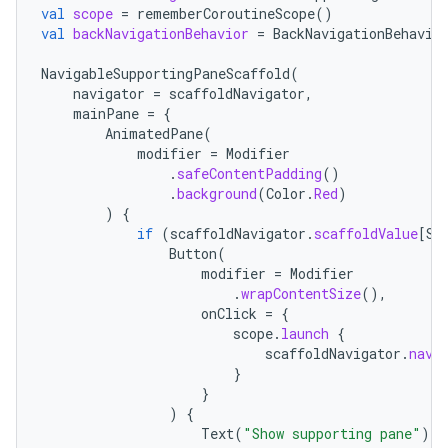
val
scope
=
rememberCoroutineScope
()
val
backNavigationBehavior
=
BackNavigationBehavio
NavigableSupportingPaneScaffold
(
navigator
=
scaffoldNavigator
,
mainPane
=
{
AnimatedPane
(
modifier
=
Modifier
.
safeContentPadding
()
.
background
(
Color
.
Red
)
)
{
if
(
scaffoldNavigator
.
scaffoldValue
[
Su
Button
(
modifier
=
Modifier
.
wrapContentSize
(),
onClick
=
{
scope
.
launch
{
scaffoldNavigator
.
navi
}
}
)
{
Text
(
"Show supporting pane"
)