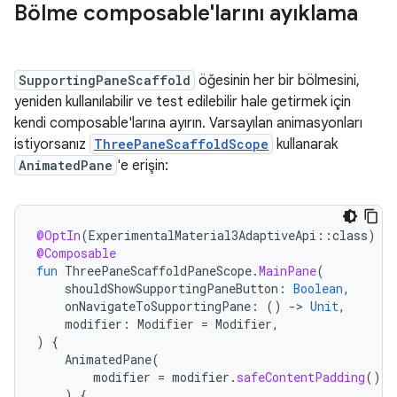
Bölme composable'larını ayıklama
SupportingPaneScaffold
öğesinin her bir bölmesini,
yeniden kullanılabilir ve test edilebilir hale getirmek için
kendi composable'larına ayırın. Varsayılan animasyonları
istiyorsanız
ThreePaneScaffoldScope
kullanarak
AnimatedPane
'e erişin:
@OptIn
(
ExperimentalMaterial3AdaptiveApi
::
class
)
@Composable
fun
ThreePaneScaffoldPaneScope
.
MainPane
(
shouldShowSupportingPaneButton
:
Boolean
,
onNavigateToSupportingPane
:
()
-
>
Unit
,
modifier
:
Modifier
=
Modifier
,
)
{
AnimatedPane
(
modifier
=
modifier
.
safeContentPadding
()
)
{