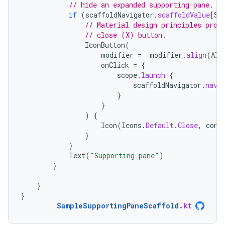
// hide an expanded supporting pane.
if
(
scaffoldNavigator
.
scaffoldValue
[
Su
// Material design principles prom
// close (X) button.
IconButton
(
modifier
=
modifier
.
align
(
Ali
onClick
=
{
scope
.
launch
{
scaffoldNavigator
.
navi
}
}
)
{
Icon
(
Icons
.
Default
.
Close
,
cont
}
}
Text
(
"Supporting pane"
)
}
}
}
SampleSupportingPaneScaffold
.
kt