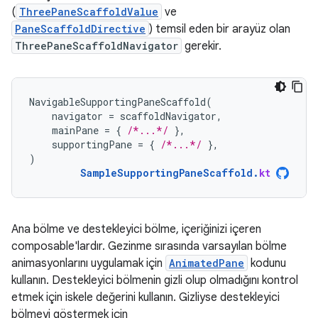
(
ThreePaneScaffoldValue
ve
PaneScaffoldDirective
) temsil eden bir arayüz olan
ThreePaneScaffoldNavigator
gerekir.
NavigableSupportingPaneScaffold
(
navigator
=
scaffoldNavigator
,
mainPane
=
{
/*...*/
},
supportingPane
=
{
/*...*/
},
)
SampleSupportingPaneScaffold
.
kt
Ana bölme ve destekleyici bölme, içeriğinizi içeren
composable'lardır. Gezinme sırasında varsayılan bölme
animasyonlarını uygulamak için
AnimatedPane
kodunu
kullanın. Destekleyici bölmenin gizli olup olmadığını kontrol
etmek için iskele değerini kullanın. Gizliyse destekleyici
bölmeyi göstermek için