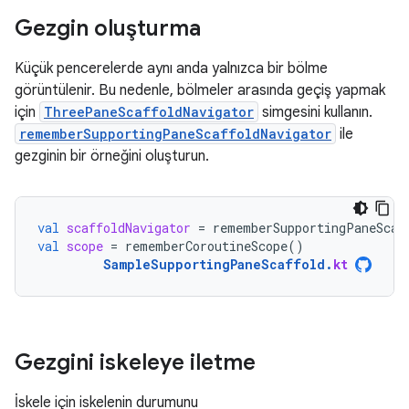
Gezgin oluşturma
Küçük pencerelerde aynı anda yalnızca bir bölme
görüntülenir. Bu nedenle, bölmeler arasında geçiş yapmak
için
ThreePaneScaffoldNavigator
simgesini kullanın.
rememberSupportingPaneScaffoldNavigator
ile
gezginin bir örneğini oluşturun.
val
scaffoldNavigator
=
rememberSupportingPaneScaf
val
scope
=
rememberCoroutineScope
()
SampleSupportingPaneScaffold
.
kt
Gezgini iskeleye iletme
İskele için iskelenin durumunu