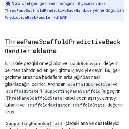
Not:
Özel geri gezinme mantığına ihtiyacınız varsa
yerine doğrudan
ThreePaneScaffoldPredictiveBackHandler
kullanın.
PredictiveBackHandler
Three
Pane
Scaffold
Predictive
Back
Handler
ekleme
Bir iskele gezgini örneği alan ve
backBehavior
değerini
belirten tahmin edilen geri gitme işleyiciyi ekleyin. Bu, geri
gezinme sırasında hedeflerin arka yığından nasıl
çıkarılacağını belirler. Ardından
scaffoldDirective
ve
scaffoldState
'i
SupportingPaneScaffold
'a geçirin.
ThreePaneScaffoldState
kabul eden aşırı yüklemeyi
kullanın ve
scaffoldNavigator.scaffoldState
değerini
iletin.
SupportingPaneScaffold
içindeki ana ve destekleyici