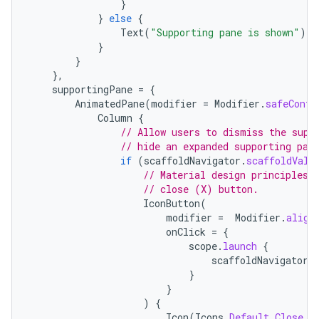
}
}
else
{
Text
(
"Supporting pane is shown"
)
}
}
},
supportingPane
=
{
AnimatedPane
(
modifier
=
Modifier
.
safeConte
Column
{
// Allow users to dismiss the supp
// hide an expanded supporting pan
if
(
scaffoldNavigator
.
scaffoldValu
// Material design principles 
// close (X) button.
IconButton
(
modifier
=
Modifier
.
align
onClick
=
{
scope
.
launch
{
scaffoldNavigator
.
}
}
)
{
Icon
(
Icons
.
Default
.
Close
,