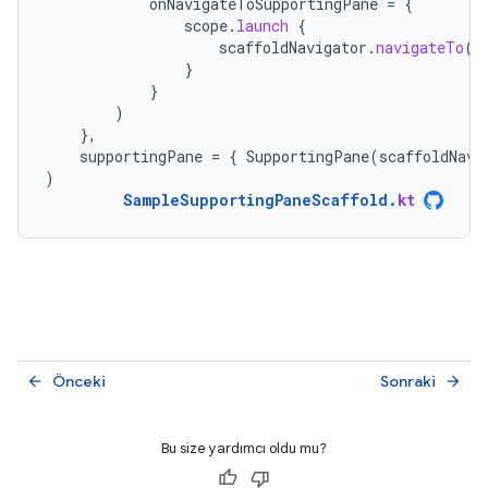
onNavigateToSupportingPane
=
{
scope
.
launch
{
scaffoldNavigator
.
navigateTo
(
T
}
}
)
},
supportingPane
=
{
SupportingPane
(
scaffoldNavi
)
SampleSupportingPaneScaffold
.
kt
Önceki
Sonraki
arrow_back
arrow_forward
Bu size yardımcı oldu mu?