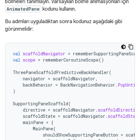
bölmeleri tanımlayın. Varsayılan bölme animasyonları için
AnimatedPane
kodunu kullanın.
Bu adımları uyguladıktan sonra kodunuz aşağıdaki gibi
görünmelidir:
val
scaffoldNavigator
=
rememberSupportingPaneScaf
val
scope
=
rememberCoroutineScope
()
ThreePaneScaffoldPredictiveBackHandler
(
navigator
=
scaffoldNavigator
,
backBehavior
=
BackNavigationBehavior
.
PopUntil
)
SupportingPaneScaffold
(
directive
=
scaffoldNavigator
.
scaffoldDirectiv
scaffoldState
=
scaffoldNavigator
.
scaffoldStat
mainPane
=
{
MainPane
(
shouldShowSupportingPaneButton
=
scaff