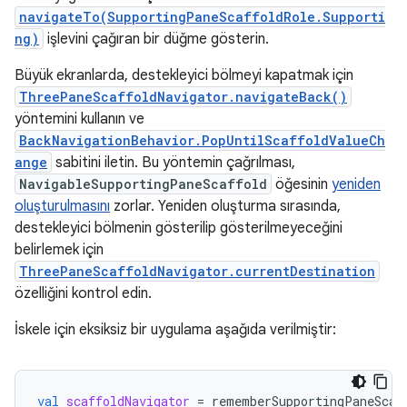
navigateTo(SupportingPaneScaffoldRole.Supporti
ng)
işlevini çağıran bir düğme gösterin.
Büyük ekranlarda, destekleyici bölmeyi kapatmak için
ThreePaneScaffoldNavigator.navigateBack()
yöntemini kullanın ve
BackNavigationBehavior.PopUntilScaffoldValueCh
ange
sabitini iletin. Bu yöntemin çağrılması,
NavigableSupportingPaneScaffold
öğesinin
yeniden
oluşturulmasını
zorlar. Yeniden oluşturma sırasında,
destekleyici bölmenin gösterilip gösterilmeyeceğini
belirlemek için
ThreePaneScaffoldNavigator.currentDestination
özelliğini kontrol edin.
İskele için eksiksiz bir uygulama aşağıda verilmiştir:
val
scaffoldNavigator
=
rememberSupportingPaneScaf