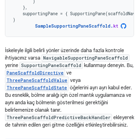
)
},
supportingPane
=
{
SupportingPane
(
scaffoldNavi
)
SampleSupportingPaneScaffold
.
kt
İskeleyle ilgili belirli yönler üzerinde daha fazla kontrole
ihtiyacınız varsa
NavigableSupportingPaneScaffold
yerine
SupportingPaneScaffold
kullanmayı deneyin. Bu,
PaneScaffoldDirective
ve
ThreePaneScaffoldValue
veya
ThreePaneScaffoldState
öğelerini ayrı ayrı kabul eder.
Bu esneklik, bölme aralığı için özel mantık uygulamanıza ve
aynı anda kaç bölmenin gösterilmesi gerektiğini
belirlemenize olanak tanır.
ThreePaneScaffoldPredictiveBackHandler
ekleyerek
de tahmin edilen geri gitme özelliğini etkinleştirebilirsiniz.