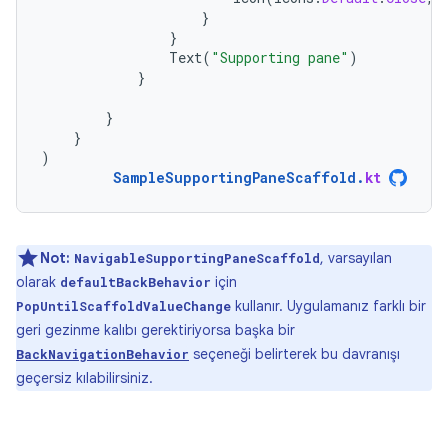
}
}
Text
(
"Supporting pane"
)
}
}
}
)
SampleSupportingPaneScaffold
.
kt
Not:
, varsayılan
NavigableSupportingPaneScaffold
olarak
için
defaultBackBehavior
kullanır. Uygulamanız farklı bir
PopUntilScaffoldValueChange
geri gezinme kalıbı gerektiriyorsa başka bir
seçeneği belirterek bu davranışı
BackNavigationBehavior
geçersiz kılabilirsiniz.