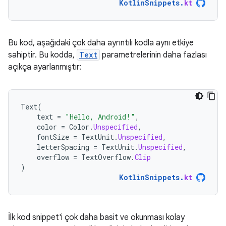
KotlinSnippets
.
kt
Bu kod, aşağıdaki çok daha ayrıntılı kodla aynı etkiye
sahiptir. Bu kodda,
Text
parametrelerinin daha fazlası
açıkça ayarlanmıştır:
Text
(
text
=
"Hello, Android!"
,
color
=
Color
.
Unspecified
,
fontSize
=
TextUnit
.
Unspecified
,
letterSpacing
=
TextUnit
.
Unspecified
,
overflow
=
TextOverflow
.
Clip
)
KotlinSnippets
.
kt
İlk kod snippet'i çok daha basit ve okunması kolay