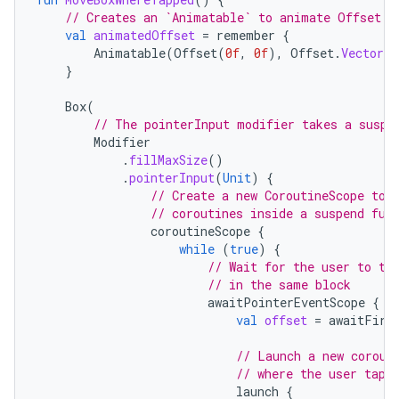
// Creates an `Animatable` to animate Offset a
val
animatedOffset
=
remember
{
Animatable
(
Offset
(
0f
,
0f
),
Offset
.
VectorCo
}
Box
(
// The pointerInput modifier takes a suspe
Modifier
.
fillMaxSize
()
.
pointerInput
(
Unit
)
{
// Create a new CoroutineScope to 
// coroutines inside a suspend fun
coroutineScope
{
while
(
true
)
{
// Wait for the user to ta
// in the same block
awaitPointerEventScope
{
val
offset
=
awaitFirs
// Launch a new corout
// where the user tapp
launch
{