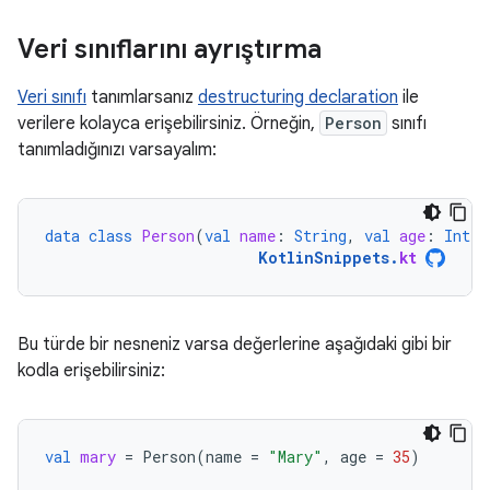
Veri sınıflarını ayrıştırma
Veri sınıfı
tanımlarsanız
destructuring declaration
ile
verilere kolayca erişebilirsiniz. Örneğin,
Person
sınıfı
tanımladığınızı varsayalım:
data
class
Person
(
val
name
:
String
,
val
age
:
Int
)
KotlinSnippets
.
kt
Bu türde bir nesneniz varsa değerlerine aşağıdaki gibi bir
kodla erişebilirsiniz:
val
mary
=
Person
(
name
=
"Mary"
,
age
=
35
)