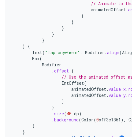
// Animate to the 
animatedOffset
.
ani
}
}
}
}
}
)
{
Text
(
"Tap anywhere"
,
Modifier
.
align
(
Alignm
Box
(
Modifier
.
offset
{
// Use the animated offset as 
IntOffset
(
animatedOffset
.
value
.
x
.
rou
animatedOffset
.
value
.
y
.
rou
)
}
.
size
(
40.
dp
)
.
background
(
Color
(
0
xff3c1361
),
Cir
)
}