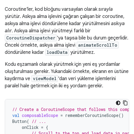
Coroutine'ler, kod bloğunu varsayılan olarak
sırayla
yürütür. Askıya alma işlevini çağıran çalışan bir coroutine,
askıya alma işlevi döndürülene kadar yürütülmesini
askıya
alır
. Askıya alma işlevi yürütmeyi farklı bir
CoroutineDispatcher
'ya taşısa bile bu durum geçerlidir.
Önceki örnekte, askıya alma işlevi
animateScrollTo
döndürülene kadar
loadData
yürütülmez.
Kodu eşzamanlı olarak yürütmek için yeni eş yordamlar
oluşturulması gerekir. Yukarıdaki örnekte, ekranın en üstüne
kaydırma ve
viewModel
'dan veri yükleme işlemlerini
paralel hale getirmek için iki eş yordam gerekir.
// Create a CoroutineScope that follows this compo
val
composableScope
=
rememberCoroutineScope
()
Button
(
// ...
onClick
=
{
// Scroll to the top and load data in para