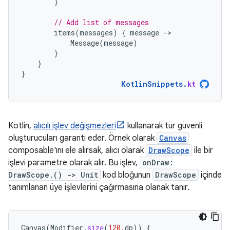
}
// Add list of messages
items
(
messages
)
{
message
-
Message
(
message
)
}
}
}
KotlinSnippets
.
kt
Kotlin,
alıcılı işlev değişmezleri
kullanarak tür güvenli
oluşturucuları garanti eder. Örnek olarak
Canvas
composable'ını ele alırsak, alıcı olarak
DrawScope
ile bir
işlevi parametre olarak alır. Bu işlev,
onDraw:
DrawScope.() -> Unit
kod bloğunun
DrawScope
içinde
tanımlanan üye işlevlerini çağırmasına olanak tanır.
Canvas
(
Modifier
.
size
(
120.
dp
))
{