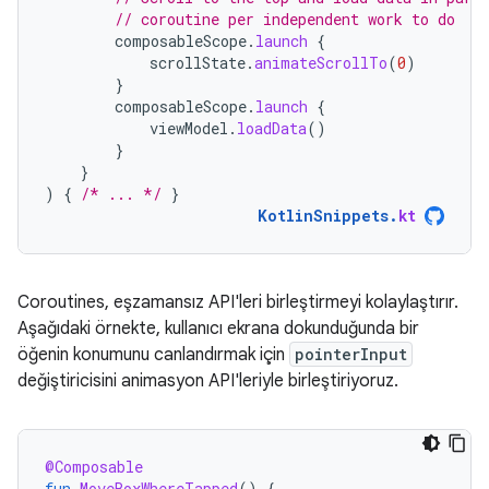
// coroutine per independent work to do
composableScope
.
launch
{
scrollState
.
animateScrollTo
(
0
)
}
composableScope
.
launch
{
viewModel
.
loadData
()
}
}
)
{
/* ... */
}
KotlinSnippets
.
kt
Coroutines, eşzamansız API'leri birleştirmeyi kolaylaştırır.
Aşağıdaki örnekte, kullanıcı ekrana dokunduğunda bir
öğenin konumunu canlandırmak için
pointerInput
değiştiricisini animasyon API'leriyle birleştiriyoruz.
@Composable
fun
MoveBoxWhereTapped
()
{