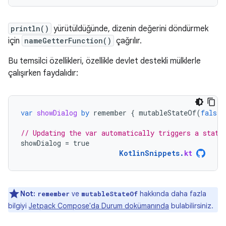
println()
yürütüldüğünde, dizenin değerini döndürmek
için
nameGetterFunction()
çağrılır.
Bu temsilci özellikleri, özellikle devlet destekli mülklerle
çalışırken faydalıdır:
var
showDialog
by
remember
{
mutableStateOf
(
false
)
// Updating the var automatically triggers a state
showDialog
=
true
KotlinSnippets
.
kt
Not:
ve
hakkında daha fazla
remember
mutableStateOf
bilgiyi
Jetpack Compose'da Durum dokümanında
bulabilirsiniz.