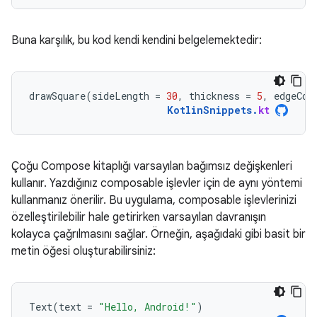
Buna karşılık, bu kod kendi kendini belgelemektedir:
drawSquare
(
sideLength
=
30
,
thickness
=
5
,
edgeCol
KotlinSnippets
.
kt
Çoğu Compose kitaplığı varsayılan bağımsız değişkenleri
kullanır. Yazdığınız composable işlevler için de aynı yöntemi
kullanmanız önerilir. Bu uygulama, composable işlevlerinizi
özelleştirilebilir hale getirirken varsayılan davranışın
kolayca çağrılmasını sağlar. Örneğin, aşağıdaki gibi basit bir
metin öğesi oluşturabilirsiniz:
Text
(
text
=
"Hello, Android!"
)