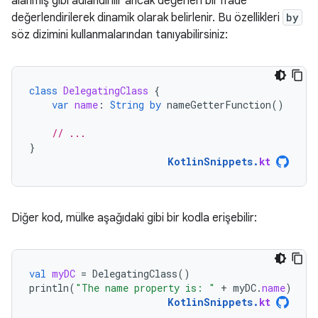
alanmış gibi adlandırılır ancak değerleri bir ifade
değerlendirilerek dinamik olarak belirlenir. Bu özellikleri
by
söz dizimini kullanmalarından tanıyabilirsiniz:
class
DelegatingClass
{
var
name
:
String
by
nameGetterFunction
()
// ...
}
KotlinSnippets
.
kt
Diğer kod, mülke aşağıdaki gibi bir kodla erişebilir:
val
myDC
=
DelegatingClass
()
println
(
"The name property is: "
+
myDC
.
name
)
KotlinSnippets
.
kt