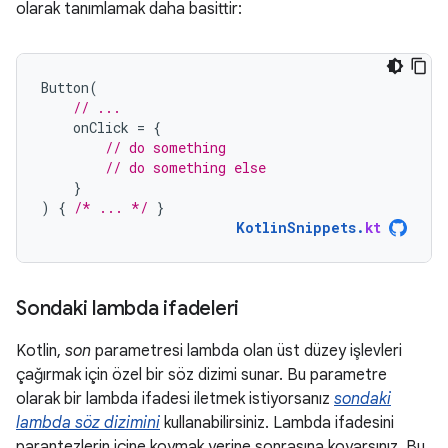
olarak tanımlamak daha basittir:
Button
(
// ...
onClick
=
{
// do something
// do something else
}
)
{
/* ... */
}
KotlinSnippets
.
kt
Sondaki lambda ifadeleri
Kotlin,
son
parametresi lambda olan üst düzey işlevleri
çağırmak için özel bir söz dizimi sunar. Bu parametre
olarak bir lambda ifadesi iletmek istiyorsanız
sondaki
lambda söz dizimini
kullanabilirsiniz. Lambda ifadesini
parantezlerin içine koymak yerine sonrasına koyarsınız. Bu,