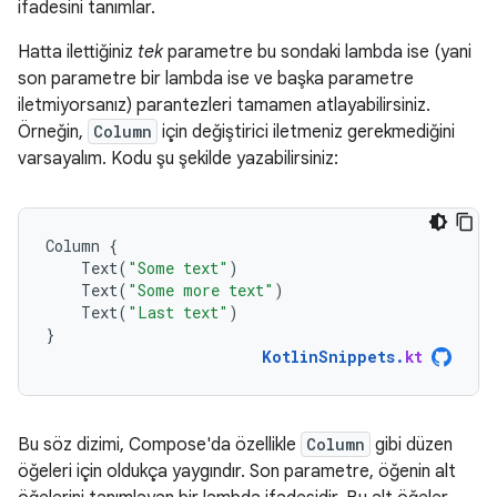
ifadesini tanımlar.
Hatta ilettiğiniz
tek
parametre bu sondaki lambda ise (yani
son parametre bir lambda ise ve başka parametre
iletmiyorsanız) parantezleri tamamen atlayabilirsiniz.
Örneğin,
Column
için değiştirici iletmeniz gerekmediğini
varsayalım. Kodu şu şekilde yazabilirsiniz:
Column
{
Text
(
"Some text"
)
Text
(
"Some more text"
)
Text
(
"Last text"
)
}
KotlinSnippets
.
kt
Bu söz dizimi, Compose'da özellikle
Column
gibi düzen
öğeleri için oldukça yaygındır. Son parametre, öğenin alt