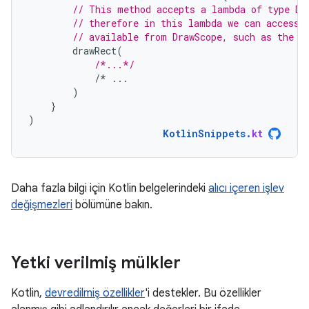
// This method accepts a lambda of type Dr
// therefore in this lambda we can access 
// available from DrawScope, such as the `
drawRect
(
/*...*/
/*
...
)
}
)
KotlinSnippets
.
kt
Daha fazla bilgi için Kotlin belgelerindeki
alıcı içeren işlev
değişmezleri
bölümüne bakın.
Yetki verilmiş mülkler
Kotlin,
devredilmiş özellikler
'i destekler. Bu özellikler