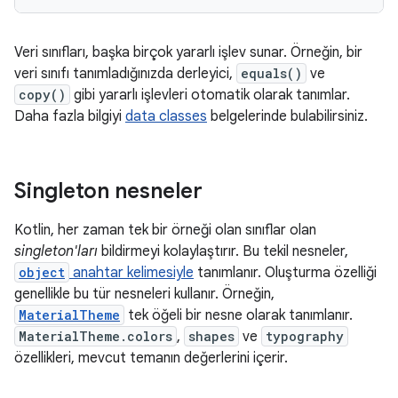
Veri sınıfları, başka birçok yararlı işlev sunar. Örneğin, bir
veri sınıfı tanımladığınızda derleyici,
equals()
ve
copy()
gibi yararlı işlevleri otomatik olarak tanımlar.
Daha fazla bilgiyi
data classes
belgelerinde bulabilirsiniz.
Singleton nesneler
Kotlin, her zaman tek bir örneği olan sınıflar olan
singleton'ları
bildirmeyi kolaylaştırır. Bu tekil nesneler,
object
anahtar kelimesiyle
tanımlanır. Oluşturma özelliği
genellikle bu tür nesneleri kullanır. Örneğin,
MaterialTheme
tek öğeli bir nesne olarak tanımlanır.
MaterialTheme.colors
,
shapes
ve
typography
özellikleri, mevcut temanın değerlerini içerir.