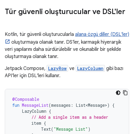
Tür güvenli oluşturucular ve DSL'ler
Kotlin, tür güvenli oluşturucularla
alana özgü diller (DSL'ler)
oluşturmaya olanak tanır. DS'ler, karmaşık hiyerarşik
veri yapılarını daha sürdürülebilir ve okunabilir bir şekilde
oluşturmaya olanak tanır.
Jetpack Compose,
LazyRow
ve
LazyColumn
gibi bazı
API'ler için DSL'leri kullanır.
@Composable
fun
MessageList
(
messages
:
List<Message>
)
{
LazyColumn
{
// Add a single item as a header
item
{
Text
(
"Message List"
)