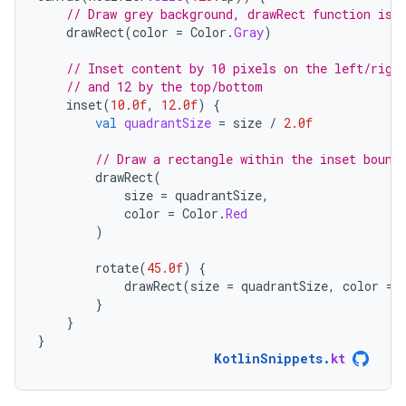
// Draw grey background, drawRect function is 
drawRect
(
color
=
Color
.
Gray
)
// Inset content by 10 pixels on the left/righ
// and 12 by the top/bottom
inset
(
10.0f
,
12.0f
)
{
val
quadrantSize
=
size
/
2.0f
// Draw a rectangle within the inset bound
drawRect
(
size
=
quadrantSize
,
color
=
Color
.
Red
)
rotate
(
45.0f
)
{
drawRect
(
size
=
quadrantSize
,
color
=
}
}
}
KotlinSnippets
.
kt