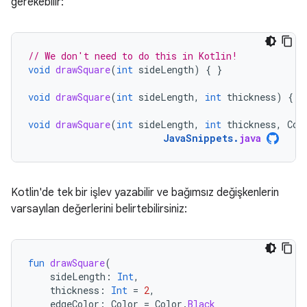
gerekebilir:
// We don't need to do this in Kotlin!
void
drawSquare
(
int
sideLength
)
{
}
void
drawSquare
(
int
sideLength
,
int
thickness
)
{
}
void
drawSquare
(
int
sideLength
,
int
thickness
,
Col
JavaSnippets
.
java
Kotlin'de tek bir işlev yazabilir ve bağımsız değişkenlerin
varsayılan değerlerini belirtebilirsiniz:
fun
drawSquare
(
sideLength
:
Int
,
thickness
:
Int
=
2
,
edgeColor
:
Color
=
Color
.
Black