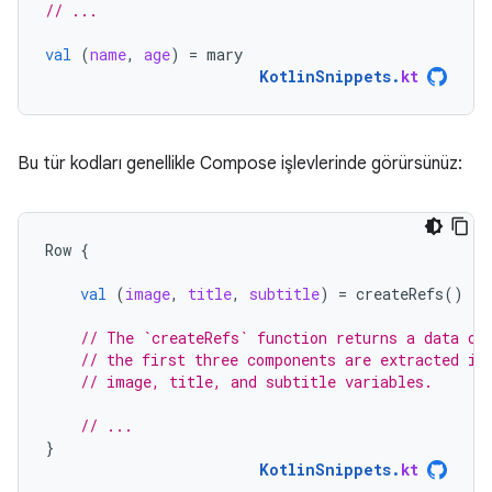
// ...
val
(
name
,
age
)
=
mary
KotlinSnippets
.
kt
Bu tür kodları genellikle Compose işlevlerinde görürsünüz:
Row
{
val
(
image
,
title
,
subtitle
)
=
createRefs
()
// The `createRefs` function returns a data ob
// the first three components are extracted in
// image, title, and subtitle variables.
// ...
}
KotlinSnippets
.
kt