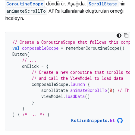
CoroutineScope
döndürür. Aşağıda,
ScrollState
'nin
animateScrollTo
API'si kullanılarak oluşturulan örneği
inceleyin.
// Create a CoroutineScope that follows this compo
val
composableScope
=
rememberCoroutineScope
()
Button
(
// ...
onClick
=
{
// Create a new coroutine that scrolls to 
// and call the ViewModel to load data
composableScope
.
launch
{
scrollState
.
animateScrollTo
(
0
)
// This
viewModel
.
loadData
()
}
}
)
{
/* ... */
}
KotlinSnippets
.
kt