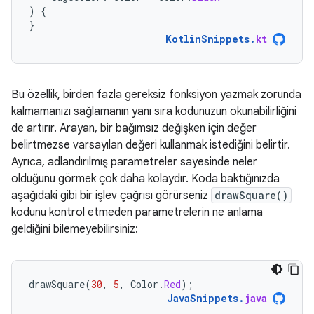
)
{
}
KotlinSnippets
.
kt
Bu özellik, birden fazla gereksiz fonksiyon yazmak zorunda
kalmamanızı sağlamanın yanı sıra kodunuzun okunabilirliğini
de artırır. Arayan, bir bağımsız değişken için değer
belirtmezse varsayılan değeri kullanmak istediğini belirtir.
Ayrıca, adlandırılmış parametreler sayesinde neler
olduğunu görmek çok daha kolaydır. Koda baktığınızda
aşağıdaki gibi bir işlev çağrısı görürseniz
drawSquare()
kodunu kontrol etmeden parametrelerin ne anlama
geldiğini bilemeyebilirsiniz:
drawSquare
(
30
,
5
,
Color
.
Red
);
JavaSnippets
.
java