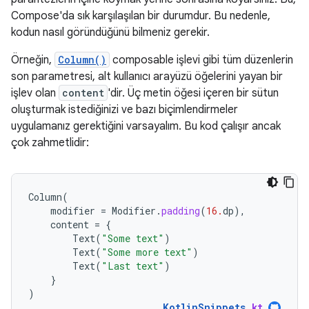
Compose'da sık karşılaşılan bir durumdur. Bu nedenle,
kodun nasıl göründüğünü bilmeniz gerekir.
Örneğin,
Column()
composable işlevi gibi tüm düzenlerin
son parametresi, alt kullanıcı arayüzü öğelerini yayan bir
işlev olan
content
'dir. Üç metin öğesi içeren bir sütun
oluşturmak istediğinizi ve bazı biçimlendirmeler
uygulamanız gerektiğini varsayalım. Bu kod çalışır ancak
çok zahmetlidir:
Column
(
modifier
=
Modifier
.
padding
(
16.
dp
),
content
=
{
Text
(
"Some text"
)
Text
(
"Some more text"
)
Text
(
"Last text"
)
}
)
KotlinSnippets
.
kt