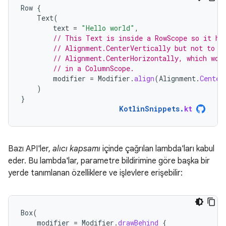
Row
{
Text
(
text
=
"Hello world"
,
// This Text is inside a RowScope so it ha
// Alignment.CenterVertically but not to
// Alignment.CenterHorizontally, which wou
// in a ColumnScope.
modifier
=
Modifier
.
align
(
Alignment
.
Center
)
}
KotlinSnippets
.
kt
Bazı API'ler,
alıcı kapsamı
içinde çağrılan lambda'ları kabul
eder. Bu lambda'lar, parametre bildirimine göre başka bir
yerde tanımlanan özelliklere ve işlevlere erişebilir:
Box
(
modifier
=
Modifier
.
drawBehind
{