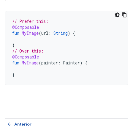
// Prefer this:
@Composable
fun
MyImage
(
url
:
String
)
{
}
// Over this:
@Composable
fun
MyImage
(
painter
:
Painter
)
{
}
Anterior
arrow_back