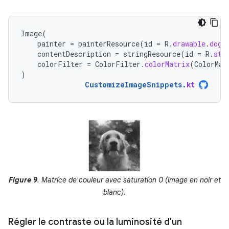
Image
(
painter
=
painterResource
(
id
=
R
.
drawable
.
dog
)
contentDescription
=
stringResource
(
id
=
R
.
str
colorFilter
=
ColorFilter
.
colorMatrix
(
ColorMat
)
CustomizeImageSnippets
.
kt
Figure 9
. Matrice de couleur avec saturation 0 (image en noir et
blanc).
Régler le contraste ou la luminosité d'un