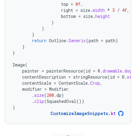
top
=
0f
,
right
=
size
.
width
*
3
/
4f
,
bottom
=
size
.
height
)
)
}
return
Outline
.
Generic
(
path
=
path
)
}
}
Image
(
painter
=
painterResource
(
id
=
R
.
drawable
.
dog
)
contentDescription
=
stringResource
(
id
=
R
.
str
contentScale
=
ContentScale
.
Crop
,
modifier
=
Modifier
.
size
(
200.
dp
)
.
clip
(
SquashedOval
())
)
CustomizeImageSnippets
.
kt