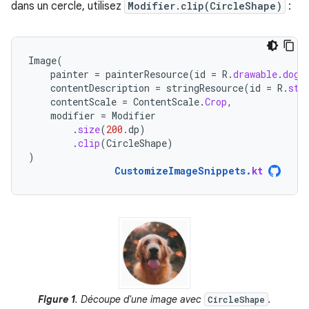
dans un cercle, utilisez
Modifier.clip(CircleShape)
:
Image
(
painter
=
painterResource
(
id
=
R
.
drawable
.
dog
)
contentDescription
=
stringResource
(
id
=
R
.
str
contentScale
=
ContentScale
.
Crop
,
modifier
=
Modifier
.
size
(
200.
dp
)
.
clip
(
CircleShape
)
)
CustomizeImageSnippets
.
kt
Figure 1
. Découpe d'une image avec
.
CircleShape