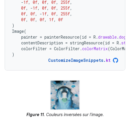
-
1f
,
0f
,
0f
,
0f
,
255f
,
0f
,
-
1f
,
0f
,
0f
,
255f
,
0f
,
0f
,
-
1f
,
0f
,
255f
,
0f
,
0f
,
0f
,
1f
,
0f
)
Image
(
painter
=
painterResource
(
id
=
R
.
drawable
.
dog
)
contentDescription
=
stringResource
(
id
=
R
.
str
colorFilter
=
ColorFilter
.
colorMatrix
(
ColorMat
)
CustomizeImageSnippets
.
kt
Figure 11
. Couleurs inversées sur l'image.