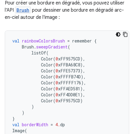
Pour créer une bordure en dégradé, vous pouvez utiliser
l'API
Brush
pour dessiner une bordure en dégradé arc-
en-ciel autour de l'image :
val
rainbowColorsBrush
=
remember
{
Brush
.
sweepGradient
(
listOf
(
Color
(
0
xFF9575CD
),
Color
(
0
xFFBA68C8
),
Color
(
0
xFFE57373
),
Color
(
0
xFFFFB74D
),
Color
(
0
xFFFFF176
),
Color
(
0
xFFAED581
),
Color
(
0
xFF4DD0E1
),
Color
(
0
xFF9575CD
)
)
)
}
val
borderWidth
=
4.
dp
Image
(