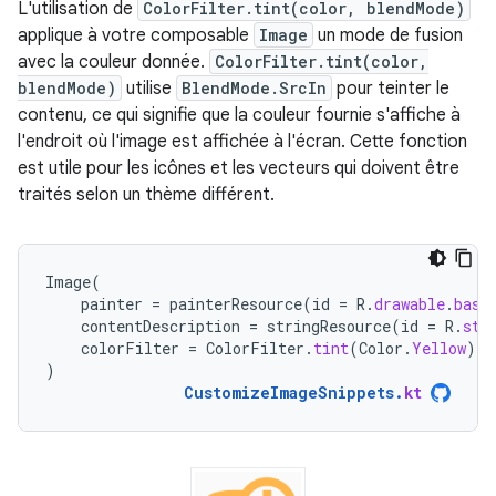
L'utilisation de
ColorFilter.tint(color, blendMode)
applique à votre composable
Image
un mode de fusion
avec la couleur donnée.
ColorFilter.tint(color,
blendMode)
utilise
BlendMode.SrcIn
pour teinter le
contenu, ce qui signifie que la couleur fournie s'affiche à
l'endroit où l'image est affichée à l'écran. Cette fonction
est utile pour les icônes et les vecteurs qui doivent être
traités selon un thème différent.
Image
(
painter
=
painterResource
(
id
=
R
.
drawable
.
base
contentDescription
=
stringResource
(
id
=
R
.
str
colorFilter
=
ColorFilter
.
tint
(
Color
.
Yellow
)
)
CustomizeImageSnippets
.
kt