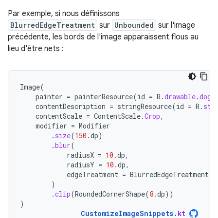
Par exemple, si nous définissons
BlurredEdgeTreatment
sur
Unbounded
sur l'image
précédente, les bords de l'image apparaissent flous au
lieu d'être nets :
Image
(
painter
=
painterResource
(
id
=
R
.
drawable
.
dog
)
contentDescription
=
stringResource
(
id
=
R
.
str
contentScale
=
ContentScale
.
Crop
,
modifier
=
Modifier
.
size
(
150.
dp
)
.
blur
(
radiusX
=
10.
dp
,
radiusY
=
10.
dp
,
edgeTreatment
=
BlurredEdgeTreatment
.
U
)
.
clip
(
RoundedCornerShape
(
8.
dp
))
)
CustomizeImageSnippets
.
kt