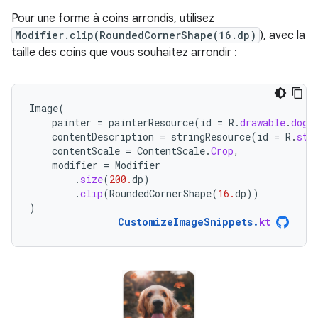
Pour une forme à coins arrondis, utilisez
Modifier.clip(RoundedCornerShape(16.dp)
), avec la
taille des coins que vous souhaitez arrondir :
Image
(
painter
=
painterResource
(
id
=
R
.
drawable
.
dog
)
contentDescription
=
stringResource
(
id
=
R
.
str
contentScale
=
ContentScale
.
Crop
,
modifier
=
Modifier
.
size
(
200.
dp
)
.
clip
(
RoundedCornerShape
(
16.
dp
))
)
CustomizeImageSnippets
.
kt