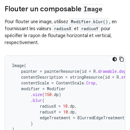
Flouter un composable
Image
Pour flouter une image, utilisez
Modifier.blur()
, en
fournissant les valeurs
radiusX
et
radiusY
pour
spécifier le rayon de floutage horizontal et vertical,
respectivement.
Image
(
painter
=
painterResource
(
id
=
R
.
drawable
.
dog
)
contentDescription
=
stringResource
(
id
=
R
.
str
contentScale
=
ContentScale
.
Crop
,
modifier
=
Modifier
.
size
(
150.
dp
)
.
blur
(
radiusX
=
10.
dp
,
radiusY
=
10.
dp
,
edgeTreatment
=
BlurredEdgeTreatment
(
R
)
)