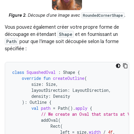
Figure 2
. Découpe d'une image avec
.
RoundedCornerShape
Vous pouvez également créer votre propre forme de
découpage en étendant
Shape
et en fournissant un
Path
pour que l'image soit découpée selon la forme
spécifiée :
class
SquashedOval
:
Shape
{
override
fun
createOutline
(
size
:
Size
,
layoutDirection
:
LayoutDirection
,
density
:
Density
):
Outline
{
val
path
=
Path
().
apply
{
// We create an Oval that starts at ¼ 
addOval
(
Rect
(
left
=
size
.
width
/
4f
,