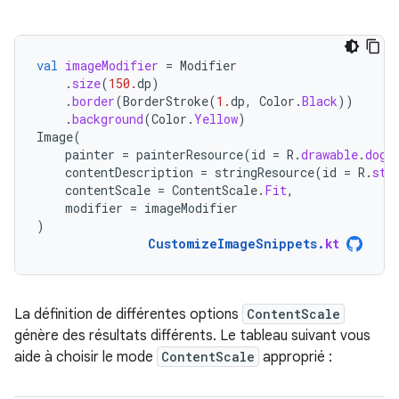
val
imageModifier
=
Modifier
.
size
(
150.
dp
)
.
border
(
BorderStroke
(
1.
dp
,
Color
.
Black
))
.
background
(
Color
.
Yellow
)
Image
(
painter
=
painterResource
(
id
=
R
.
drawable
.
dog
)
contentDescription
=
stringResource
(
id
=
R
.
str
contentScale
=
ContentScale
.
Fit
,
modifier
=
imageModifier
)
CustomizeImageSnippets
.
kt
La définition de différentes options
ContentScale
génère des résultats différents. Le tableau suivant vous
aide à choisir le mode
ContentScale
approprié :