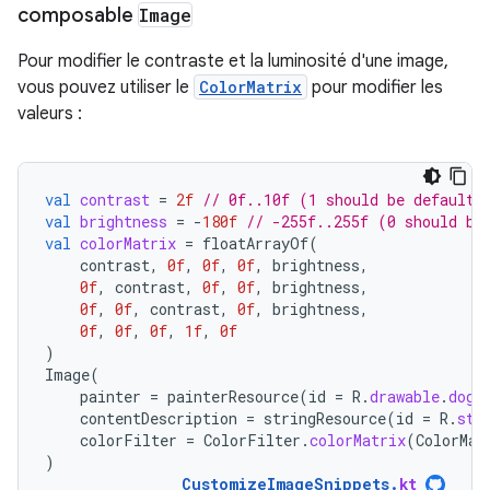
composable
Image
Pour modifier le contraste et la luminosité d'une image,
vous pouvez utiliser le
ColorMatrix
pour modifier les
valeurs :
val
contrast
=
2f
// 0f..10f (1 should be default)
val
brightness
=
-
180f
// -255f..255f (0 should be
val
colorMatrix
=
floatArrayOf
(
contrast
,
0f
,
0f
,
0f
,
brightness
,
0f
,
contrast
,
0f
,
0f
,
brightness
,
0f
,
0f
,
contrast
,
0f
,
brightness
,
0f
,
0f
,
0f
,
1f
,
0f
)
Image
(
painter
=
painterResource
(
id
=
R
.
drawable
.
dog
)
contentDescription
=
stringResource
(
id
=
R
.
str
colorFilter
=
ColorFilter
.
colorMatrix
(
ColorMat
)
CustomizeImageSnippets
.
kt