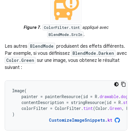
Figure 7
.
appliqué avec
ColorFilter.tint
.
BlendMode.SrcIn
Les autres
BlendMode
produisent des effets différents.
Par exemple, si vous définissez
BlendMode.Darken
avec
Color.Green
sur une image, vous obtenez le résultat
suivant :
Image
(
painter
=
painterResource
(
id
=
R
.
drawable
.
dog
)
contentDescription
=
stringResource
(
id
=
R
.
str
colorFilter
=
ColorFilter
.
tint
(
Color
.
Green
,
bl
)
CustomizeImageSnippets
.
kt