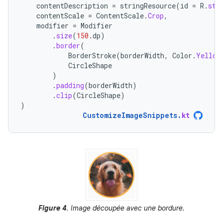
contentDescription
=
stringResource
(
id
=
R
.
str
contentScale
=
ContentScale
.
Crop
,
modifier
=
Modifier
.
size
(
150.
dp
)
.
border
(
BorderStroke
(
borderWidth
,
Color
.
Yellow
CircleShape
)
.
padding
(
borderWidth
)
.
clip
(
CircleShape
)
)
CustomizeImageSnippets
.
kt
Figure 4
. Image découpée avec une bordure.