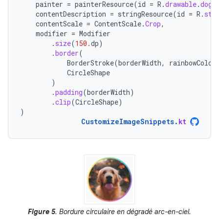
painter
=
painterResource
(
id
=
R
.
drawable
.
dog
)
contentDescription
=
stringResource
(
id
=
R
.
str
contentScale
=
ContentScale
.
Crop
,
modifier
=
Modifier
.
size
(
150.
dp
)
.
border
(
BorderStroke
(
borderWidth
,
rainbowColor
CircleShape
)
.
padding
(
borderWidth
)
.
clip
(
CircleShape
)
)
CustomizeImageSnippets
.
kt
Figure 5
. Bordure circulaire en dégradé arc-en-ciel.