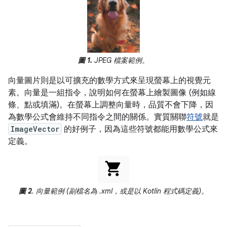
圖 1.
JPEG 檔案範例。
向量圖片則是以可擴充的數學方式來呈現螢幕上的視覺元
素。向量是一組指令，說明如何在螢幕上繪製圖像 (例如線
條、點或填滿)。在螢幕上調整向量時，品質不會下降，因
為數學公式會維持不同指令之間的關係。實質關聯
符號
就是
ImageVector
的好例子，因為這些符號都能用數學公式來
定義。
圖 2
. 向量範例 (副檔名為 .xml，或是以 Kotlin 程式碼定義)。