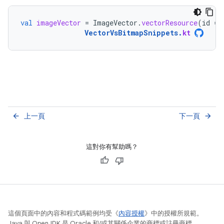
val
imageVector
=
ImageVector
.
vectorResource
(
id
=
VectorVsBitmapSnippets
.
kt
上一頁
下一頁
arrow_back
arrow_forward
這對你有幫助嗎？
這個頁面中的內容和程式碼範例均受《
內容授權
》中的授權所規範。
Java 與 OpenJDK 是 Oracle 和/或其關係企業的商標或註冊商標。