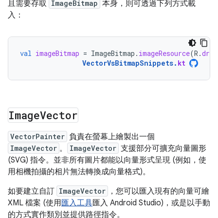
且需要存取
ImageBitmap
本身，則可透過下列方式載
入：
val
imageBitmap
=
ImageBitmap
.
imageResource
(
R
.
draw
VectorVsBitmapSnippets
.
kt
Image
Vector
VectorPainter
負責在螢幕上繪製出一個
ImageVector
。
ImageVector
支援部分可擴充向量圖形
(SVG) 指令。並非所有圖片都能以向量形式呈現 (例如，使
用相機拍攝的相片無法轉換成向量格式)。
如要建立自訂
ImageVector
，您可以匯入現有的向量可繪
XML 檔案 (使用
匯入工具
匯入 Android Studio)，或是以手動
的方式實作類別並提供路徑指令。