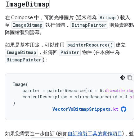
Image
Bitmap
在 Compose 中，可將光柵圖片 (通常稱為
Bitmap
) 載入
至
ImageBitmap
執行個體，
BitmapPainter
則負責將點
陣圖繪製到螢幕。
如果是基本用途，可以使用
painterResource()
建立
ImageBitmap
，並傳回
Painter
物件 (在本例中為
BitmapPainter
)：
Image
(
painter
=
painterResource
(
id
=
R
.
drawable
.
dog
)
contentDescription
=
stringResource
(
id
=
R
.
str
)
VectorVsBitmapSnippets
.
kt
如果您需要進一步自訂 (例如
自訂繪製工具的實作項目
)，並