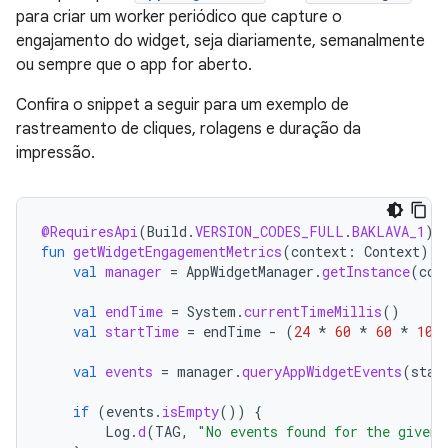
para criar um worker periódico que capture o
engajamento do widget, seja diariamente, semanalmente
ou sempre que o app for aberto.
Confira o snippet a seguir para um exemplo de
rastreamento de cliques, rolagens e duração da
impressão.
@RequiresApi
(
Build
.
VERSION_CODES_FULL
.
BAKLAVA_1
)
fun
getWidgetEngagementMetrics
(
context
:
Context
)
{
val
manager
=
AppWidgetManager
.
getInstance
(
con
val
endTime
=
System
.
currentTimeMillis
()
val
startTime
=
endTime
-
(
24
*
60
*
60
*
100
val
events
=
manager
.
queryAppWidgetEvents
(
star
if
(
events
.
isEmpty
())
{
Log
.
d
(
TAG
,
"No events found for the given 