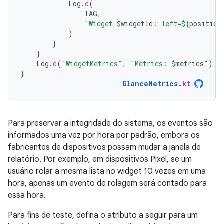
Log
.
d
(
TAG
,
"Widget 
$
widgetId
: left=
${
position
)
}
}
Log
.
d
(
"WidgetMetrics"
,
"Metrics: 
$
metrics
"
)
}
GlanceMetrics
.
kt
Para preservar a integridade do sistema, os eventos são
informados uma vez por hora por padrão, embora os
fabricantes de dispositivos possam mudar a janela de
relatório. Por exemplo, em dispositivos Pixel, se um
usuário rolar a mesma lista no widget 10 vezes em uma
hora, apenas um evento de rolagem será contado para
essa hora.
Para fins de teste, defina o atributo a seguir para um