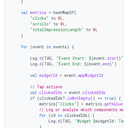
}
val
metrics
=
hashMapOf
(
"clicks"
to
0L
,
"scrolls"
to
0L
,
"totalImpressionLength"
to
0L
)
for
(
event
in
events
)
{
Log
.
d
(
TAG
,
"Event Start: 
${
event
.
start
}
"
)
Log
.
d
(
TAG
,
"Event End: 
${
event
.
end
}
"
)
val
widgetId
=
event
.
appWidgetId
// Tap actions
val
clickedIds
=
event
.
clickedIds
if
(
clickedIds
?.
isNotEmpty
()
==
true
)
{
metrics
[
"clicks"
]
=
metrics
.
getValue
(
"
// Log or analyze which components wer
for
(
id
in
clickedIds
)
{
Log
.
d
(
TAG
,
"Widget 
$
widgetId
: Tap 
}