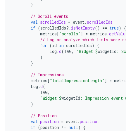
}
// Scroll events
val
scrolledIds
=
event
.
scrolledIds
if
(
scrolledIds
?.
isNotEmpty
()
==
true
)
{
metrics
[
"scrolls"
]
=
metrics
.
getValue
(
// Log or analyze which lists were scr
for
(
id
in
scrolledIds
)
{
Log
.
d
(
TAG
,
"Widget 
$
widgetId
: Scro
}
}
// Impressions
metrics
[
"totalImpressionLength"
]
=
metrics
Log
.
d
(
TAG
,
"Widget 
$
widgetId
: Impression event wi
)
// Position
val
position
=
event
.
position
if
(
position
!=
null
)
{