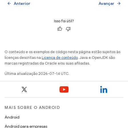
Anterior
Avançar
arrow_back
arrow_forward
Isso foi útil?
O conteúdo e os exemplos de código nesta página estão sujeitos às
licenças descritas na
Licença de conteúdo
. Java e OpenJDK são
marcas registradas da Oracle e/ou suas afiliadas.
Última atualização 2026-07-14 UTC.
MAIS SOBRE O ANDROID
Android
Android para empresas