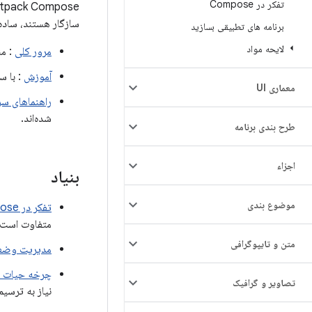
تفکر در Compose
سازگار هستند، ساده 
برنامه های تطبیقی ​​بسازید
لایحه مواد
مرور کلی
: مناب
آموزش
: با ساخت
معماری UI
راهنماهای سر
شده‌اند.
طرح بندی برنامه
اجزاء
بنیاد
موضوع بندی
تفکر در Compose
متفاوت است. یک مد
متن و تایپوگرافی
مدیریت وضع
چرخه حیات یک sables
تصاویر و گرافیک
نیاز به ترسیم