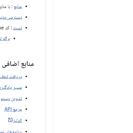
منابع
: با منابع برن
دسترسی‌پذیر
تست
: کد Compose خود را تست کنید.
برگه 
منابع اضافی
دریافت تنظی
مسیر یادگیر
تدوین دستورالع
مرجع API
کدلبز
برنامه‌های نمو