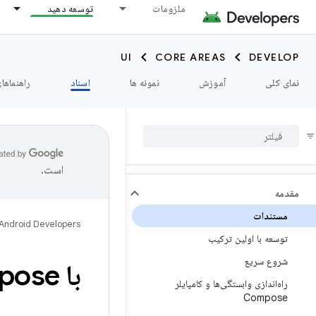
ملزومات
توسعه دهید
UI
CORE AREAS
DEVELOP
نمای کلی
آموزش
نمونه ها
اسناد
راهنماها
است.
مقدمه
مستندات
Android Developers
توسعه با اولین ترکیب
شروع سریع
با Jetpack Compose شروع کنید
راه‌اندازی وابستگی‌ها و کامپایلر
Compose