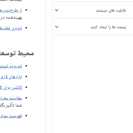
از طرح‌بندی‌ه
قابلیت های سیستم
بهینه‌شده در
ویجت ها را ایجاد کنید
ناوبری تطبیق
محیط توسعه
اندروید استودیو با
ابزارهای لازم
کاتلین برای Compose
مقایسه معیارهای ompose
شما تأثیر بگذ
فهرست مواد
: