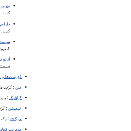
مهاجرت از 
کنید.
طراحی 
کنید.
سیستم
کامپون
آناتوم
سیستم
فهرست‌ها و ش
متن
: گزینه‌ه
گرافیک
: ویژ
انیمیشن
: گزی
حرکات
: یک رابط کاربری Compose بسازی
مدیریت تعامل