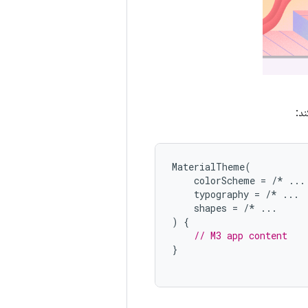
MaterialTheme
(
colorScheme
=
/*
...
typography
=
/*
...
shapes
=
/*
...
)
{
// M3 app content
}