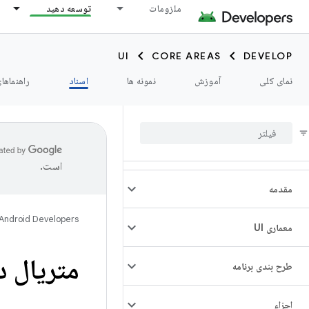
ملزومات
توسعه دهید
UI
CORE AREAS
DEVELOP
نمای کلی
آموزش
نمونه ها
اسناد
راهنماها
است.
مقدمه
Android Developers
معماری UI
متریال دیزاین 3
طرح بندی برنامه
اجزاء