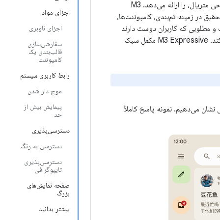
، تکامل بعدی طراحی متریال، را ارائه می‌دهد. M3
اجزای مواد
رسانی‌های مبتنی بر تحقیق در زمینه تم‌بندی، کامپوننت‌ها،
و مطلوبی که کاربران دوست دارند
اجزای ناوبری
طراحی شده‌اند. همچنین از ویژگی‌های شخصی‌سازی Material You مانند رنگ پویا پشتیبانی می‌کند. M3 Expressive مکمل سبک
سفارشی‌سازی
قالب‌بندی یک
کامپوننت
رابط کاربری سیستم
موج دار شدن
پیمایش بیش از
 نشان می‌دهیم. نمونه پاسخ کاملاً
حد
دسترسی‌پذیری
دسترسی به رنگ
دسترسی‌پذیری
تایپوگرافی
صفحه نمایش‌های
بزرگ
بیشتر بدانید