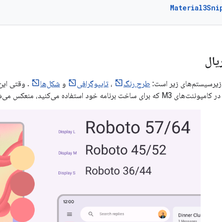
Material3Sni
یال
طرح رنگ
،
تایپوگرافی
و
شکل‌ها
. وقتی این 
 برنامه خود استفاده می‌کنید، منعکس می‌شود.