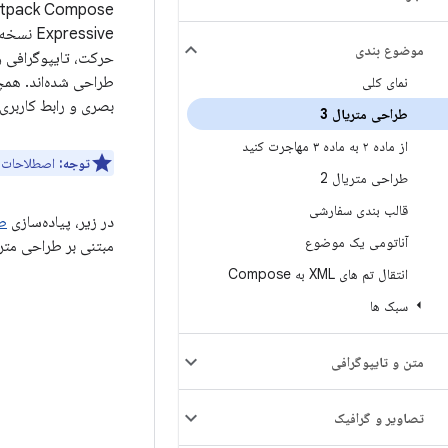
Jetpack Compose پیاده‌سازی erial You
موضوع بندی
حرکت، تایپوگرافی و
نمای کلی
بصری و رابط کاربری سیس
طراحی متریال 3
از ماده ۲ به ماده ۳ مهاجرت کنید
توجه:
اصطلاحات «طراحی متریال ۳
طراحی متریال 2
قالب بندی سفارشی
در زیر، پیاده‌سازی
طر
آناتومی یک موضوع
مبتنی بر طراحی متریال ۳
انتقال تم های XML به Compose
سبک ها
متن و تایپوگرافی
تصاویر و گرافیک