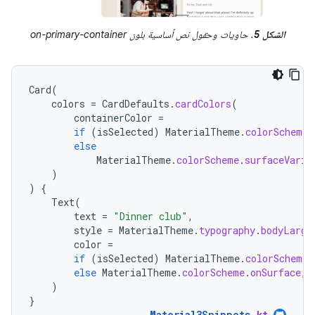
الشكل 5
. حاويات وحقول نص أساسية بلون on-primary-container
Card
(
colors
=
CardDefaults
.
cardColors
(
containerColor
=
if
(
isSelected
)
MaterialTheme
.
colorScheme
.
else
MaterialTheme
.
colorScheme
.
surfaceVaria
)
)
{
Text
(
text
=
"Dinner club"
,
style
=
MaterialTheme
.
typography
.
bodyLarge
color
=
if
(
isSelected
)
MaterialTheme
.
colorScheme
.
else
MaterialTheme
.
colorScheme
.
onSurface
,
)
}
Material3Snippets
.
kt