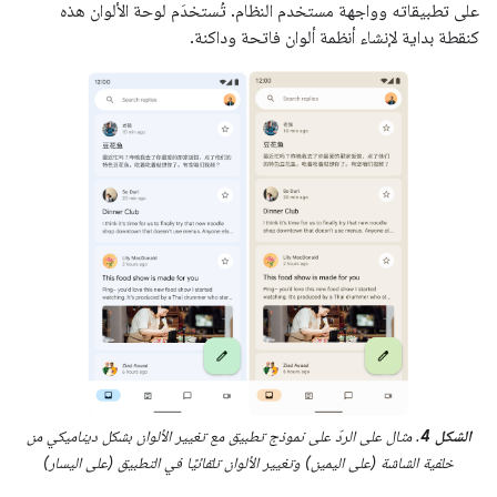
على تطبيقاته وواجهة مستخدم النظام. تُستخدَم لوحة الألوان هذه
كنقطة بداية لإنشاء أنظمة ألوان فاتحة وداكنة.
الشكل 4
. مثال على الردّ على نموذج تطبيق مع تغيير الألوان بشكل ديناميكي من
خلفية الشاشة (على اليمين) وتغيير الألوان تلقائيًا في التطبيق (على اليسار)