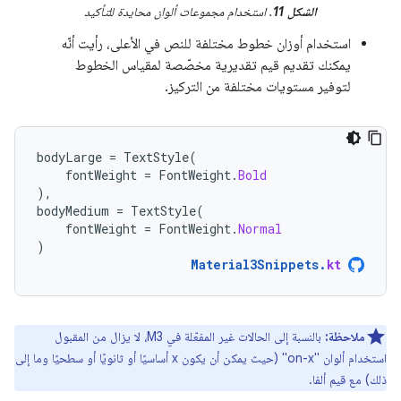
الشكل 11
. استخدام مجموعات ألوان محايدة للتأكيد
استخدام أوزان خطوط مختلفة للنص في الأعلى، رأيت أنّه
يمكنك تقديم قيم تقديرية مخصّصة لمقياس الخطوط
لتوفير مستويات مختلفة من التركيز.
bodyLarge
=
TextStyle
(
fontWeight
=
FontWeight
.
Bold
),
bodyMedium
=
TextStyle
(
fontWeight
=
FontWeight
.
Normal
)
Material3Snippets
.
kt
ملاحظة:
بالنسبة إلى الحالات غير المفعّلة في M3، لا يزال من المقبول
استخدام ألوان "on-x" (حيث يمكن أن يكون x أساسيًا أو ثانويًا أو سطحيًا وما إلى
ذلك) مع قيم ألفا.