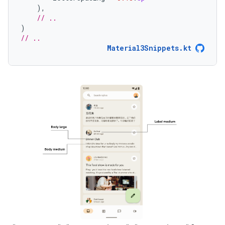
),
// ..
)
// ..
Material3Snippets.kt