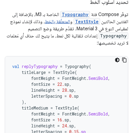
تحديد أسلوب الخط
توفّر Compose فئة
Typography
الخاصة بـ M3، بالإضافة إلى
الفئتين الحالتين
TextStyle
و
المتعلّقة بالخط
، وذلك لإنشاء نموذج
لمقياس النوع في Material 3. تقدّم طريقة وضع التصميم
Typography
إعدادات تلقائية لكل نمط، ما يتيح لك حذف أي مَعلمات
لا تريد تخصيصها:
val
replyTypography
=
Typography
(
titleLarge
=
TextStyle
(
fontWeight
=
FontWeight
.
SemiBold
,
fontSize
=
22.
sp
,
lineHeight
=
28.
sp
,
letterSpacing
=
0.
sp
),
titleMedium
=
TextStyle
(
fontWeight
=
FontWeight
.
SemiBold
,
fontSize
=
16.
sp
,
lineHeight
=
24.
sp
,
letterSpacing
=
0.15
.
sp