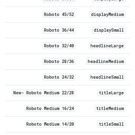
Roboto 45
/
52
display
Medium
Roboto 36
/
44
display
Small
Roboto 32
/
40
headline
Large
Roboto 28
/
36
headline
Medium
Roboto 24
/
32
headline
Small
New- Roboto Medium 22
/
28
title
Large
Roboto Medium 16
/
24
title
Medium
Roboto Medium 14
/
20
title
Small