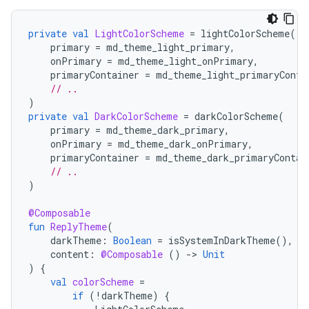
private
val
LightColorScheme
=
lightColorScheme
(
primary
=
md_theme_light_primary
,
onPrimary
=
md_theme_light_onPrimary
,
primaryContainer
=
md_theme_light_primaryConta
// ..
)
private
val
DarkColorScheme
=
darkColorScheme
(
primary
=
md_theme_dark_primary
,
onPrimary
=
md_theme_dark_onPrimary
,
primaryContainer
=
md_theme_dark_primaryContai
// ..
)
@Composable
fun
ReplyTheme
(
darkTheme
:
Boolean
=
isSystemInDarkTheme
(),
content
:
@Composable
()
-
>
Unit
)
{
val
colorScheme
=
if
(
!
darkTheme
)
{