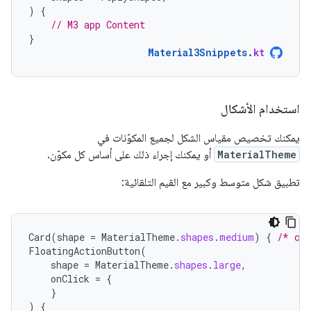
)
{
// M3 app Content
}
Material3Snippets
.
kt
استخدام الأشكال
يمكنك تخصيص مقياس الشكل لجميع المكوّنات في
MaterialTheme
أو يمكنك إجراء ذلك على أساس كل مكوّن.
تطبيق شكل متوسط وكبير مع القيم التلقائية:
Card
(
shape
=
MaterialTheme
.
shapes
.
medium
)
{
/* car
FloatingActionButton
(
shape
=
MaterialTheme
.
shapes
.
large
,
onClick
=
{
}
)
{