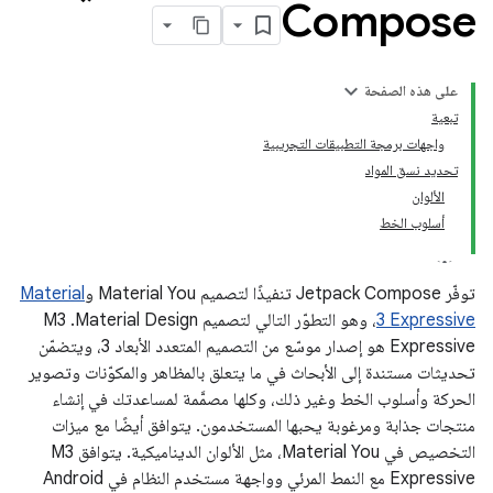
Compose
على هذه الصفحة
تبعية
واجهات برمجة التطبيقات التجريبية
تحديد نسق المواد
الألوان
أسلوب الخط
توفّر Jetpack Compose تنفيذًا لتصميم Material You و
Material
3 Expressive
، وهو التطوّر التالي لتصميم Material Design. ‫M3
Expressive هو إصدار موسّع من التصميم المتعدد الأبعاد 3، ويتضمّن
تحديثات مستندة إلى الأبحاث في ما يتعلق بالمظاهر والمكوّنات وتصوير
الحركة وأسلوب الخط وغير ذلك، وكلها مصمَّمة لمساعدتك في إنشاء
منتجات جذابة ومرغوبة يحبها المستخدمون. يتوافق أيضًا مع ميزات
التخصيص في Material You، مثل الألوان الديناميكية. يتوافق M3
Expressive مع النمط المرئي وواجهة مستخدم النظام في Android