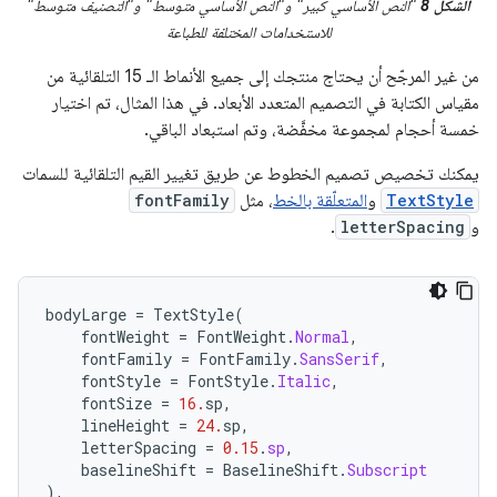
الشكل 8
"النص الأساسي كبير" و"النص الأساسي متوسط" و"التصنيف متوسط"
للاستخدامات المختلفة للطباعة
من غير المرجّح أن يحتاج منتجك إلى جميع الأنماط الـ 15 التلقائية من
مقياس الكتابة في التصميم المتعدد الأبعاد. في هذا المثال، تم اختيار
خمسة أحجام لمجموعة مخفَّضة، وتم استبعاد الباقي.
يمكنك تخصيص تصميم الخطوط عن طريق تغيير القيم التلقائية للسمات
TextStyle
و
المتعلّقة بالخط
، مثل
fontFamily
و
letterSpacing
.
bodyLarge
=
TextStyle
(
fontWeight
=
FontWeight
.
Normal
,
fontFamily
=
FontFamily
.
SansSerif
,
fontStyle
=
FontStyle
.
Italic
,
fontSize
=
16.
sp
,
lineHeight
=
24.
sp
,
letterSpacing
=
0.15
.
sp
,
baselineShift
=
BaselineShift
.
Subscript
),