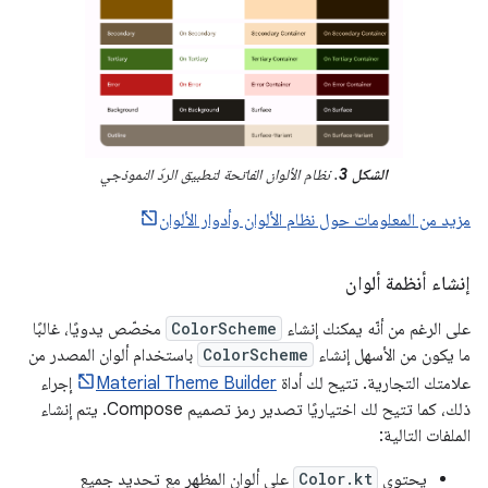
الشكل 3
. نظام الألوان الفاتحة لتطبيق الردّ النموذجي
مزيد من المعلومات حول نظام الألوان وأدوار الألوان
إنشاء أنظمة ألوان
على الرغم من أنّه يمكنك إنشاء
ColorScheme
مخصّص يدويًا، غالبًا
ما يكون من الأسهل إنشاء
ColorScheme
باستخدام ألوان المصدر من
علامتك التجارية. تتيح لك أداة
Material Theme Builder
إجراء
ذلك، كما تتيح لك اختياريًا تصدير رمز تصميم Compose. يتم إنشاء
الملفات التالية:
يحتوي
Color.kt
على ألوان المظهر مع تحديد جميع