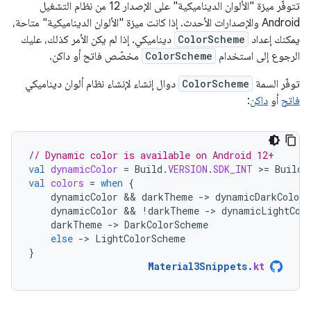
تتوفّر ميزة "الألوان الديناميكية" على الإصدار 12 من نظام التشغيل
Android والإصدارات الأحدث. إذا كانت ميزة "الألوان الديناميكية" متاحة،
يمكنك إعداد
ColorScheme
ديناميكي. إذا لم يكن الأمر كذلك، عليك
الرجوع إلى استخدام
ColorScheme
مخصّص فاتح أو داكن.
توفّر السمة
ColorScheme
دوال إنشاء لإنشاء نظام ألوان ديناميكي
فاتح
أو
داكن
:
// Dynamic color is available on Android 12+
val
dynamicColor
=
Build
.
VERSION
.
SDK_INT
>
=
Build
.
val
colors
=
when
{
dynamicColor
 && 
darkTheme
-
>
dynamicDarkColorS
dynamicColor
 && 
!
darkTheme
-
>
dynamicLightCol
darkTheme
-
>
DarkColorScheme
else
-
>
LightColorScheme
}
Material3Snippets
.
kt