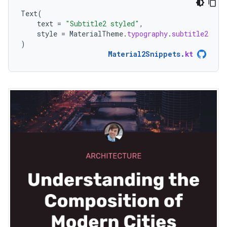
Text
(
text
=
"Subtitle2 styled"
,
style
=
MaterialTheme
.
typography
.
subtitle2
)
Material2Snippets
.
kt