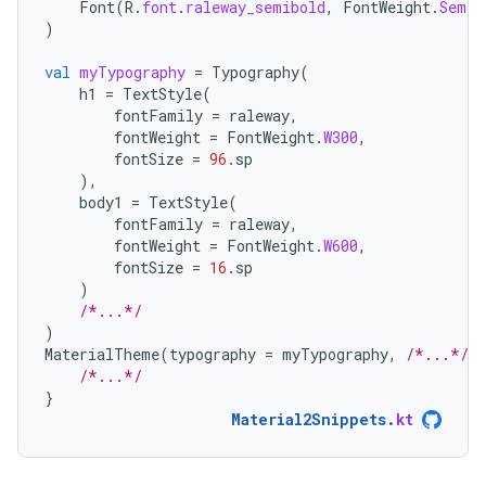
Font
(
R
.
font
.
raleway_semibold
,
FontWeight
.
SemiB
)
val
myTypography
=
Typography
(
h1
=
TextStyle
(
fontFamily
=
raleway
,
fontWeight
=
FontWeight
.
W300
,
fontSize
=
96.
sp
),
body1
=
TextStyle
(
fontFamily
=
raleway
,
fontWeight
=
FontWeight
.
W600
,
fontSize
=
16.
sp
)
/*...*/
)
MaterialTheme
(
typography
=
myTypography
,
/*...*/
)
/*...*/
}
Material2Snippets
.
kt