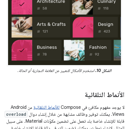
الشكل 10.
استخدِم الأشكال للتعبير عن العلامة التجارية أو الحالة.
الأنماط التلقائية
لا يوجد مفهوم مكافئ في Compose
للأنماط التلقائية
من Android
Views. يمكنك توفير وظائف مشابهة من خلال إنشاء دوال
overload
قابلة للإنشاء خاصة بك تعمل على تضمين مكوّنات Material. على سبيل
المثال، لإنشاء نمط زر، يمكنك تضمين الزر في دالة قابلة للإنشاء خاصة