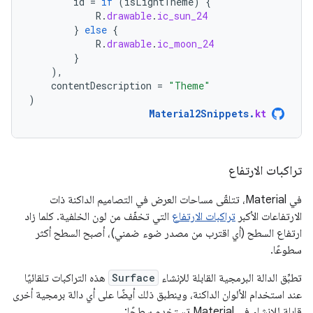
id
=
if
(
isLightTheme
)
{
R
.
drawable
.
ic_sun_24
}
else
{
R
.
drawable
.
ic_moon_24
}
),
contentDescription
=
"Theme"
)
Material2Snippets
.
kt
تراكبات الارتفاع
في Material، تتلقّى مساحات العرض في التصاميم الداكنة ذات
الارتفاعات الأكبر
تراكبات الارتفاع
التي تخفّف من لون الخلفية. كلما زاد
ارتفاع السطح (أي اقترب من مصدر ضوء ضمني)، أصبح السطح أكثر
سطوعًا.
تطبِّق الدالة البرمجية القابلة للإنشاء
Surface
هذه التراكبات تلقائيًا
عند استخدام الألوان الداكنة، وينطبق ذلك أيضًا على أي دالة برمجية أخرى
قابلة للإنشاء في Material تستخدم سطحًا: