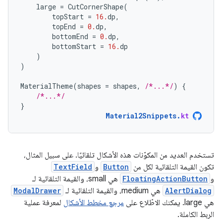
large
=
CutCornerShape
(
topStart
=
16.
dp
,
topEnd
=
0.
dp
,
bottomEnd
=
0.
dp
,
bottomStart
=
16.
dp
)
)
MaterialTheme
(
shapes
=
shapes
,
/*...*/
)
{
/*...*/
}
Material2Snippets
.
kt
تستخدم العديد من المكوّنات هذه الأشكال تلقائيًا. على سبيل المثال،
تكون القيمة التلقائية لكل من
Button
و
TextField
و
FloatingActionButton
هي small، والقيمة التلقائية لـ
AlertDialog
هي medium، والقيمة التلقائية لـ
ModalDrawer
هي large. يمكنك الاطّلاع على
مرجع مخطط الأشكال
لمعرفة عملية
الربط الكاملة.