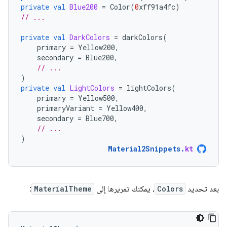
private
val
Blue200
=
Color
(
0
xff91a4fc
)
// ...
private
val
DarkColors
=
darkColors
(
primary
=
Yellow200
,
secondary
=
Blue200
,
// ...
)
private
val
LightColors
=
lightColors
(
primary
=
Yellow500
,
primaryVariant
=
Yellow400
,
secondary
=
Blue700
,
// ...
)
Material2Snippets
.
kt
بعد تحديد
Colors
، يمكنك تمريرها إلى
MaterialTheme
: