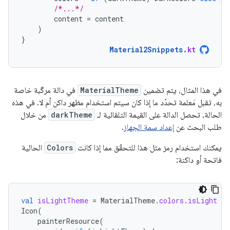
/*...*/
content
=
content
)
}
Material2Snippets
.
kt
في هذا المثال، يتم تضمين
MaterialTheme
في دالة مركّبة خاصة
به، تقبل مَعلمة تحدّد ما إذا كان سيتم استخدام مظهر داكن أم لا. في هذه
الحالة، تحصل الدالة على القيمة التلقائية لـ
darkTheme
من خلال
طلب البحث عن
إعداد سمة الجهاز
.
يمكنك استخدام رمز مثل هذا للتحقّق مما إذا كانت
Colors
الحالية
فاتحة أو داكنة:
val
isLightTheme
=
MaterialTheme
.
colors
.
isLight
Icon
(
painterResource
(