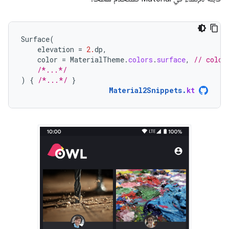
Surface
(
elevation
=
2.
dp
,
color
=
MaterialTheme
.
colors
.
surface
,
// color
/*...*/
)
{
/*...*/
}
Material2Snippets
.
kt