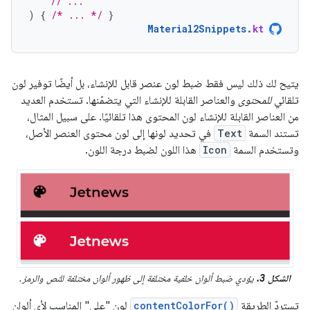
// ...
)
{
/* ... */
}
Material2Snippets
.
kt
يتيح لك ذلك ليس فقط ضبط لون عنصر قابل للإنشاء، بل أيضًا توفير لون
تلقائي
للمحتوى
والعناصر القابلة للإنشاء التي يتضمّنها. تستخدم العديد
من العناصر القابلة للإنشاء لون المحتوى هذا تلقائيًا. على سبيل المثال،
تستند السمة
Text
في تحديد لونها إلى لون محتوى العنصر الأصل،
وتستخدم السمة
Icon
هذا اللون لضبط درجة اللون.
الشكل 3.
يؤدي ضبط ألوان خلفية مختلفة إلى ظهور ألوان مختلفة للنص والرمز.
تستردّ الطريقة
contentColorFor()
لون "على" المناسب لأي ألوان