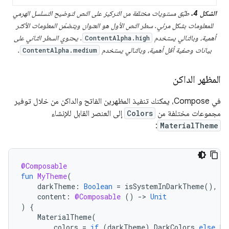
الشكل 4.
طبِّق مستويات مختلفة من التركيز على النص لتوضيح التسلسل الهرمي
للمعلومات بشكل مرئي. سطر النص الأول هو العنوان ويتضمّن المعلومات الأكثر
أهمية، وبالتالي يستخدم
. يحتوي السطر الثاني على
ContentAlpha.high
بيانات وصفية أقل أهمية، وبالتالي يستخدم
.
ContentAlpha.medium
المظهر الداكن
في Compose، يمكنك تنفيذ المظهرين الفاتح والداكن من خلال توفير
مجموعات مختلفة من
Colors
إلى العنصر القابل للإنشاء
:
MaterialTheme
@Composable
fun
MyTheme
(
darkTheme
:
Boolean
=
isSystemInDarkTheme
(),
content
:
@Composable
()
-
>
Unit
)
{
MaterialTheme
(
colors
=
if
(
darkTheme
)
DarkColors
else
Li