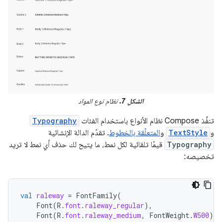
الشكل 7.
نظام نوع المواد
تنفِّذ Compose نظام الأنواع باستخدام الفئات
Typography
و
TextStyle
و
المتعلّقة بالخطوط
. تقدّم الدالة الإنشائية
Typography
قيمًا تلقائية لكل نمط، ما يتيح لك حذف أي نمط لا تريد
تخصيصه:
val
raleway
=
FontFamily
(
Font
(
R
.
font
.
raleway_regular
),
Font
(
R
.
font
.
raleway_medium
,
FontWeight
.
W500
),