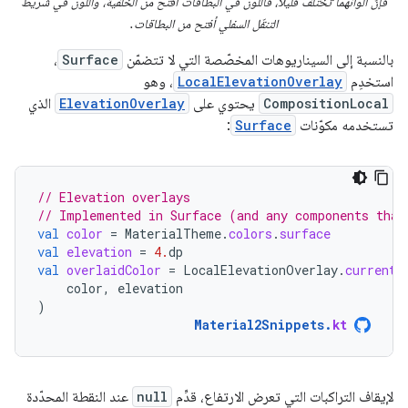
فإنّ ألوانهما تختلف قليلاً، فاللون في البطاقات أفتح من الخلفية، واللون في شريط
التنقّل السفلي أفتح من البطاقات.
بالنسبة إلى السيناريوهات المخصّصة التي لا تتضمّن
Surface
،
استخدِم
LocalElevationOverlay
، وهو
CompositionLocal
يحتوي على
ElevationOverlay
الذي
تستخدمه مكوّنات
Surface
:
// Elevation overlays
// Implemented in Surface (and any components that
val
color
=
MaterialTheme
.
colors
.
surface
val
elevation
=
4.
dp
val
overlaidColor
=
LocalElevationOverlay
.
current
?
color
,
elevation
)
Material2Snippets
.
kt
لإيقاف التراكبات التي تعرض الارتفاع، قدِّم
null
عند النقطة المحدّدة