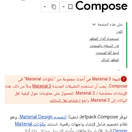
Compose
على هذه الصفحة
اللون
استخدام ألوان المظهر
لون السطح والمحتوى
قيمة ألفا للمحتوى
المظهر الداكن
تنبيه:
Material 3 هي أحدث مجموعة من "مكوّنات Material" في
Compose. يجب أن تستخدم التطبيقات الجديدة
Material 3
بدلاً من ذلك. هذه
الإرشادات مخصّصة لـ Material 2. للحصول على معلومات حول كيفية نقل
البيانات إلى Material 3، راجِع
إرشادات نقل البيانات
.
توفّر Jetpack Compose تنفيذًا
لتصميم Material Design
، وهو
نظام تصميم شامل لإنشاء واجهات رقمية. تستند
مكوّنات Material
Design
(مثل الأزرار والبطاقات وأزرار التبديل وما إلى ذلك) إلى