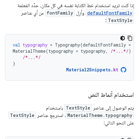
إذا كنت تريد استخدام خط الكتابة نفسه في كل مكان، حدِّد المَعلمة
defaultFontFamily
وأزِل
fontFamily
من أي عناصر
:
TextStyle
val
typography
=
Typography
(
defaultFontFamily
=
ra
MaterialTheme
(
typography
=
typography
,
/*...*/
)
{
/*...*/
}
Material2Snippets
.
kt
استخدام أنماط النص
يتم الوصول إلى عناصر
TextStyle
باستخدام
MaterialTheme.typography
. استرجِع عناصر
TextStyle
على النحو التالي: