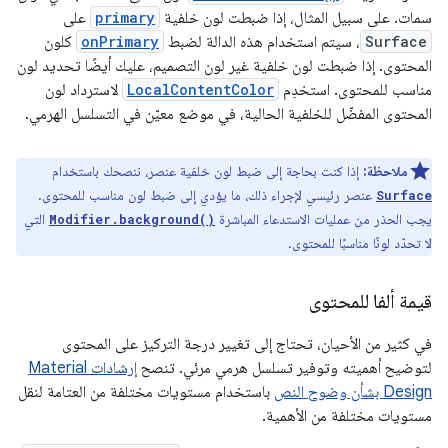
سمات. على سبيل المثال، إذا ضبطت لون خلفية
primary
على
Surface
، سيتم استخدام هذه الدالة لضبط
onPrimary
كلون
المحتوى. إذا ضبطت لون خلفية غير لون التصميم، عليك أيضًا تحديد لون
مناسب للمحتوى. استخدِم
LocalContentColor
لاسترداد لون
المحتوى المفضّل للخلفية الحالية، في موضع معيّن في التسلسل الهرمي.
ملاحظة:
إذا كنت بحاجة إلى ضبط لون خلفية عنصر، ننصحك باستخدام
عنصر رئيسي لإجراء ذلك، ما يؤدي إلى ضبط لون مناسب للمحتوى.
Surface
يجب الحذر من عمليات الاستدعاء المباشرة
التي
Modifier.background()
لا تحدّد لونًا مناسبًا للمحتوى.
قيمة ألفا للمحتوى
في كثير من الأحيان، تحتاج إلى تغيير درجة التركيز على المحتوى
لتوضيح أهميته وتوفير تسلسل هرمي مرئي. تنصح
إرشادات Material
Design بشأن وضوح النص
باستخدام مستويات مختلفة من العتامة لنقل
مستويات مختلفة من الأهمية.