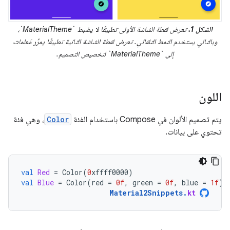
الشكل 1.
تعرض لقطة الشاشة الأولى تطبيقًا لا يضبط `MaterialTheme`،
وبالتالي يستخدم النمط التلقائي. تعرض لقطة الشاشة الثانية تطبيقًا يمرِّر مَعلمات
إلى `MaterialTheme` لتخصيص التصميم.
اللون
يتم تصميم الألوان في Compose باستخدام الفئة
Color
، وهي فئة
تحتوي على بيانات.
val
Red
=
Color
(
0
xffff0000
)
val
Blue
=
Color
(
red
=
0f
,
green
=
0f
,
blue
=
1f
)
Material2Snippets
.
kt