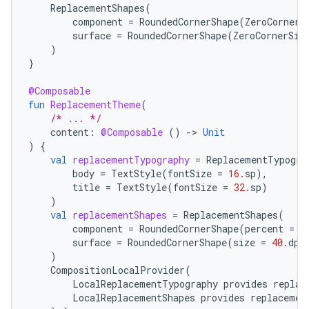
ReplacementShapes
(
component
=
RoundedCornerShape
(
ZeroCornerS
surface
=
RoundedCornerShape
(
ZeroCornerSiz
)
}
@Composable
fun
ReplacementTheme
(
/* ... */
content
:
@Composable
()
-
>
Unit
)
{
val
replacementTypography
=
ReplacementTypogra
body
=
TextStyle
(
fontSize
=
16.
sp
),
title
=
TextStyle
(
fontSize
=
32.
sp
)
)
val
replacementShapes
=
ReplacementShapes
(
component
=
RoundedCornerShape
(
percent
=
5
surface
=
RoundedCornerShape
(
size
=
40.
dp
)
)
CompositionLocalProvider
(
LocalReplacementTypography
provides
replac
LocalReplacementShapes
provides
replacemen