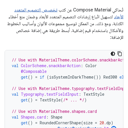
تُحاكي Compose Material عن كثب
تخصيص التصميم المتعدد
الأبعاد
لتسهيل اتّباع إرشادات التصميم المتعدد الأبعاد وضمان منع أخطاء
الكتابة. ومع ذلك، من الممكن توسيع مجموعات الألوان وأساليب الخطوط
والأشكال باستخدام قيم إضافية. أبسط طريقة هي إضافة خصائص
الإضافة:
// Use with MaterialTheme.colorScheme.snackbarActi
val
ColorScheme
.
snackbarAction
:
Color
@Composable
get
()
=
if
(
isSystemInDarkTheme
())
Red300
els
// Use with MaterialTheme.typography.textFieldInpu
val
Typography
.
textFieldInput
:
TextStyle
get
()
=
TextStyle
(
/* ... */
)
// Use with MaterialTheme.shapes.card
val
Shapes
.
card
:
Shape
get
()
=
RoundedCornerShape
(
size
=
20.
dp
)