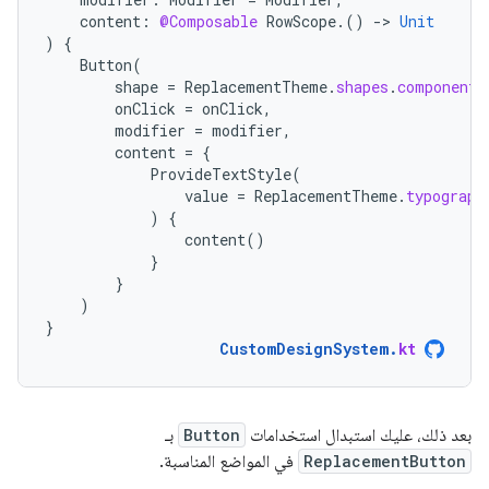
content
:
@Composable
RowScope
.()
-
>
Unit
)
{
Button
(
shape
=
ReplacementTheme
.
shapes
.
component
,
onClick
=
onClick
,
modifier
=
modifier
,
content
=
{
ProvideTextStyle
(
value
=
ReplacementTheme
.
typograph
)
{
content
()
}
}
)
}
CustomDesignSystem
.
kt
بعد ذلك، عليك استبدال استخدامات
Button
بـ
ReplacementButton
في المواضع المناسبة.