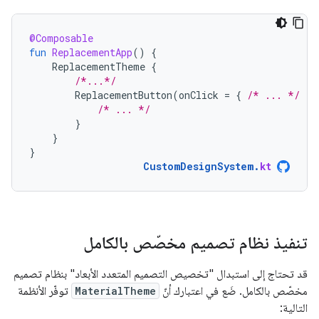
@Composable
fun
ReplacementApp
()
{
ReplacementTheme
{
/*...*/
ReplacementButton
(
onClick
=
{
/* ... */
})
/* ... */
}
}
}
CustomDesignSystem
.
kt
تنفيذ نظام تصميم مخصّص بالكامل
قد تحتاج إلى استبدال "تخصيص التصميم المتعدد الأبعاد" بنظام تصميم
مخصّص بالكامل. ضَع في اعتبارك أنّ
MaterialTheme
توفّر الأنظمة
التالية: