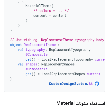
)
{
MaterialTheme
(
/* colors = ... */
content
=
content
)
}
}
// Use with eg. ReplacementTheme.typography.body
object
ReplacementTheme
{
val
typography
:
ReplacementTypography
@Composable
get
()
=
LocalReplacementTypography
.
current
val
shapes
:
ReplacementShapes
@Composable
get
()
=
LocalReplacementShapes
.
current
}
CustomDesignSystem
.
kt
استخدام مكونات Material