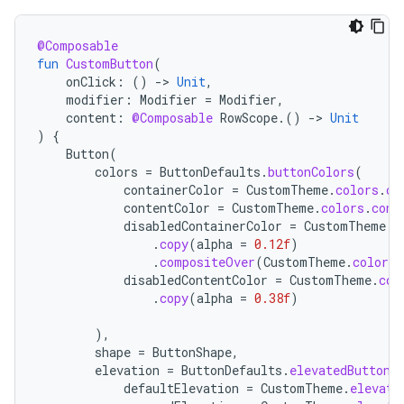
@Composable
fun
CustomButton
(
onClick
:
()
-
>
Unit
,
modifier
:
Modifier
=
Modifier
,
content
:
@Composable
RowScope
.()
-
>
Unit
)
{
Button
(
colors
=
ButtonDefaults
.
buttonColors
(
containerColor
=
CustomTheme
.
colors
.
co
contentColor
=
CustomTheme
.
colors
.
cont
disabledContainerColor
=
CustomTheme
.
c
.
copy
(
alpha
=
0.12f
)
.
compositeOver
(
CustomTheme
.
colors
.
disabledContentColor
=
CustomTheme
.
col
.
copy
(
alpha
=
0.38f
)
),
shape
=
ButtonShape
,
elevation
=
ButtonDefaults
.
elevatedButtonE
defaultElevation
=
CustomTheme
.
elevati