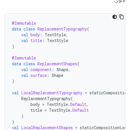
الألوان:
@Immutable
data
class
ReplacementTypography
(
val
body
:
TextStyle
,
val
title
:
TextStyle
)
@Immutable
data
class
ReplacementShapes
(
val
component
:
Shape
,
val
surface
:
Shape
)
val
LocalReplacementTypography
=
staticComposition
ReplacementTypography
(
body
=
TextStyle
.
Default
,
title
=
TextStyle
.
Default
)
}
val
LocalReplacementShapes
=
staticCompositionLoca