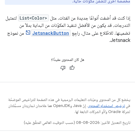
مخصّصة أخرى تتضمّن مكوّنات حالية.
إذا كنت قد أضفت أنواعًا جديدة من الفئات، مثل
List<Color>
لتمثيل
التدرجات، قد يكون من الأفضل تنفيذ المكوّنات من البداية بدلاً من
تضمينها. للاطّلاع على مثال، راجِع
JetsnackButton
من نموذج
Jetsnack.
هل كان المحتوى مفيدًا؟
يخضع كل من المحتوى وعيّنات التعليمات البرمجية في هذه الصفحة للتراخيص الموضحّة
في
ترخيص استخدام المحتوى
. إنّ Java وOpenJDK هما علامتان تجاريتان مسجَّلتان
لشركة Oracle و/أو الشركات التابعة لها.
تاريخ التعديل الأخير: 2026-08-08 (حسب التوقيت العالمي المتفَّق عليه)