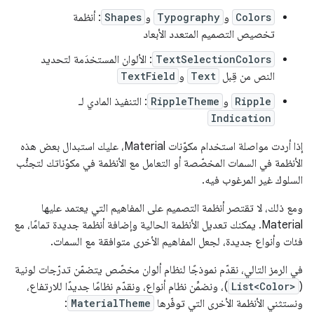
Colors
و
Typography
و
Shapes
: أنظمة
تخصيص التصميم المتعدد الأبعاد
TextSelectionColors
: الألوان المستخدَمة لتحديد
النص من قِبل
Text
و
TextField
Ripple
و
RippleTheme
: التنفيذ المادي لـ
Indication
إذا أردت مواصلة استخدام مكوّنات Material، عليك استبدال بعض هذه
الأنظمة في السمات المخصّصة أو التعامل مع الأنظمة في مكوّناتك لتجنُّب
السلوك غير المرغوب فيه.
ومع ذلك، لا تقتصر أنظمة التصميم على المفاهيم التي يعتمد عليها
Material. يمكنك تعديل الأنظمة الحالية وإضافة أنظمة جديدة تمامًا، مع
فئات وأنواع جديدة، لجعل المفاهيم الأخرى متوافقة مع السمات.
في الرمز التالي، نقدّم نموذجًا لنظام ألوان مخصّص يتضمّن تدرّجات لونية
(
List<Color>
)، ونضمِّن نظام أنواع، ونقدّم نظامًا جديدًا للارتفاع،
ونستثني الأنظمة الأخرى التي توفّرها
MaterialTheme
: