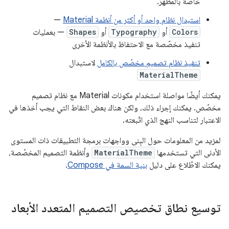
خاصة بالمظهر.
استبدال نظام واحد أو أكثر من أنظمة Material
—
Colors
أو
Typography
أو
Shapes
— بعمليات
تنفيذ مخصّصة مع الاحتفاظ بالأنظمة الأخرى
تنفيذ نظام تصميم مخصّص بالكامل
لاستبدال
MaterialTheme
يمكنك أيضًا مواصلة استخدام مكونات Material مع نظام تصميم
مخصّص. يمكنك إجراء ذلك، ولكن هناك بعض النقاط التي يجب أخذها في
الاعتبار لتناسب النهج الذي اتّبعته.
لمزيد من المعلومات حول البِنى وواجهات برمجة التطبيقات ذات المستوى
الأدنى التي تستخدمها
MaterialTheme
وأنظمة التصميم المخصّصة،
يمكنك الاطّلاع على دليل
بنية السمة في Compose
.
توسيع نطاق تخصيص التصميم المتعدد الأبعاد