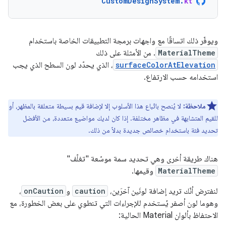
CustomDesignSystem
.
kt
ويوفّر ذلك اتساقًا مع واجهات برمجة التطبيقات الخاصة باستخدام
MaterialTheme
. من الأمثلة على ذلك
surfaceColorAtElevation
، الذي يحدّد لون السطح الذي يجب
استخدامه حسب الارتفاع.
ملاحظة:
لا يُنصح باتّباع هذا الأسلوب إلا لإضافة قيم بسيطة متعلقة بالمظهر، أو
للقيم المتشابهة في مظاهر مختلفة. إذا كان لديك مواضيع متعددة، من الأفضل
تحديد فئة باستخدام خصائص جديدة بدلاً من ذلك.
هناك طريقة أخرى وهي تحديد سمة موسّعة "تغلّف"
MaterialTheme
وقيمها.
لنفترض أنّك تريد إضافة لونَين آخرَين،
caution
و
onCaution
،
وهوما لون أصفر يُستخدم للإجراءات التي تنطوي على بعض الخطورة، مع
الاحتفاظ بألوان Material الحالية: