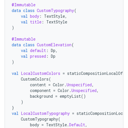
@Immutable
data
class
CustomTypography
(
val
body
:
TextStyle
,
val
title
:
TextStyle
)
@Immutable
data
class
CustomElevation
(
val
default
:
Dp
,
val
pressed
:
Dp
)
val
LocalCustomColors
=
staticCompositionLocalOf
{
CustomColors
(
content
=
Color
.
Unspecified
,
component
=
Color
.
Unspecified
,
background
=
emptyList
()
)
}
val
LocalCustomTypography
=
staticCompositionLocal
CustomTypography
(
body
=
TextStyle
.
Default
,