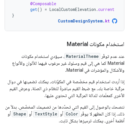
@Composable
get
()
=
LocalCustomElevation
.
current
}
CustomDesignSystem
.
kt
استخدام مكونات Material
عند عدم توفّر
MaterialTheme
، سيؤدي استخدام مكونات
Material كما هي إلى قيم وسلوك غير مرغوب فيهما للألوان والأنواع
والأشكال والمؤشرات في Material.
إذا أردت استخدام قيم مخصّصة في المكوّنات، يمكنك تضمينها في دوال
مركّبة خاصة بك، مع ضبط القيم مباشرةً للنظام ذي الصلة، وعرض القيم
الأخرى كمعلَمات للدالة المركّبة التي تحتوي عليها.
ننصحك بالوصول إلى القيم التي تحدّدها من تصميمك المخصّص. بدلاً من
ذلك، إذا كان المظهر لا يوفّر
Color
أو
TextStyle
أو
Shape
أو
أنظمة أخرى، يمكنك ترميزها بشكل ثابت.