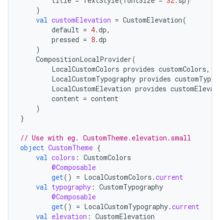
title
=
TextStyle
(
fontSize
=
32.
sp
)
)
val
customElevation
=
CustomElevation
(
default
=
4.
dp
,
pressed
=
8.
dp
)
CompositionLocalProvider
(
LocalCustomColors
provides
customColors
,
LocalCustomTypography
provides
customTypog
LocalCustomElevation
provides
customElevat
content
=
content
)
}
// Use with eg. CustomTheme.elevation.small
object
CustomTheme
{
val
colors
:
CustomColors
@Composable
get
()
=
LocalCustomColors
.
current
val
typography
:
CustomTypography
@Composable
get
()
=
LocalCustomTypography
.
current
val
elevation
:
CustomElevation