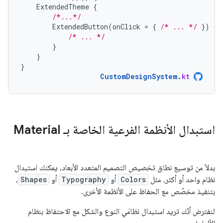
ExtendedTheme
{
/*...*/
ExtendedButton
(
onClick
=
{
/* ... */
})
{
/* ... */
}
}
}
CustomDesignSystem
.
kt
استبدال الأنظمة الفرعية الخاصة بـ Material
بدلاً من توسيع نطاق تخصيص التصميم المتعدد الأبعاد، يمكنك استبدال
نظام واحد أو أكثر، مثل
Colors
أو
Typography
أو
Shapes
،
بتنفيذ مخصّص مع الحفاظ على الأنظمة الأخرى.
لنفترض أنّك تريد استبدال نظامَي النوع والشكل مع الاحتفاظ بنظام