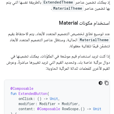
إذ يمكنك تضمين عناصر
ExtendedTheme
بالطريقة نفسها التي يتم
بها تضمين عناصر
MaterialTheme
.
استخدام مكونات Material
عند توسيع نطاق تخصيص التصميم المتعدد الأبعاد، يتم الاحتفاظ بقيم
MaterialTheme
الحالية، وستظل عناصر التصميم المتعدد الأبعاد
تتضمّن قيمًا تلقائية معقولة.
إذا كنت تريد استخدام قيم موسّعة في المكوّنات، يمكنك تضمينها في
دوال مركّبة خاصة بك، وتحديد القيم التي تريد تغييرها مباشرةً، وعرض
القيم الأخرى كمَعلمات للدالة المركّبة الحاوية:
@Composable
fun
ExtendedButton
(
onClick
:
()
-
>
Unit
,
modifier
:
Modifier
=
Modifier
,
content
:
@Composable
RowScope
.()
-
>
Unit
)
{