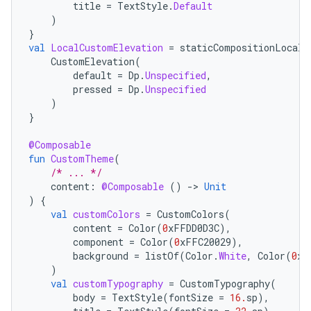
title
=
TextStyle
.
Default
)
}
val
LocalCustomElevation
=
staticCompositionLocalO
CustomElevation
(
default
=
Dp
.
Unspecified
,
pressed
=
Dp
.
Unspecified
)
}
@Composable
fun
CustomTheme
(
/* ... */
content
:
@Composable
()
-
>
Unit
)
{
val
customColors
=
CustomColors
(
content
=
Color
(
0
xFFDD0D3C
),
component
=
Color
(
0
xFFC20029
),
background
=
listOf
(
Color
.
White
,
Color
(
0
xF
)
val
customTypography
=
CustomTypography
(
body
=
TextStyle
(
fontSize
=
16.
sp
),