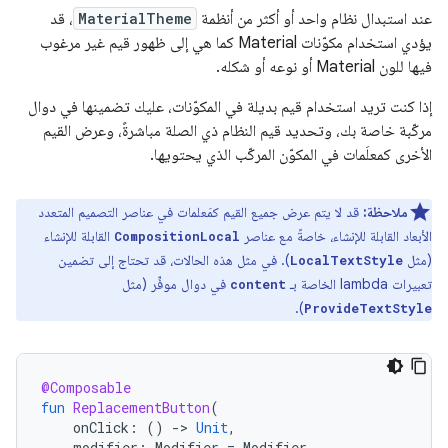
عند استبدال نظام واحد أو أكثر من أنظمة
MaterialTheme
، قد
يؤدي استخدام مكوّنات Material كما هي إلى ظهور قيم غير مرغوب
فيها للون Material أو نوعه أو شكله.
إذا كنت تريد استخدام قيم بديلة في المكوّنات، عليك تضمينها في دوال
مركّبة خاصة بك، وتحديد قيم النظام ذي الصلة مباشرةً، وعرض القيم
الأخرى كمعلَمات في المكوّن المركّب الذي يحتويها.
ملاحظة:
قد لا يتم عرض جميع القيم كمَعلمات في عناصر التصميم المتعدد
الأبعاد القابلة للإنشاء، خاصةً مع عناصر
القابلة للإنشاء
CompositionLocal
(مثل
). في مثل هذه الحالات، قد تحتاج إلى تضمين
LocalTextStyle
تعبيرات lambda الخاصة بـ
في دوال موفِّر (مثل
content
).
ProvideTextStyle
@Composable
fun
ReplacementButton
(
onClick
:
()
-
>
Unit
,
modifier
:
Modifier
=
Modifier
,