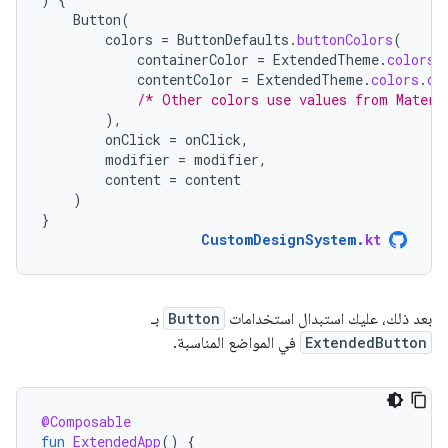
Button
(
colors
=
ButtonDefaults
.
buttonColors
(
containerColor
=
ExtendedTheme
.
colors
.
contentColor
=
ExtendedTheme
.
colors
.
on
/* Other colors use values from Materi
),
onClick
=
onClick
,
modifier
=
modifier
,
content
=
content
)
}
CustomDesignSystem
.
kt
بعد ذلك، عليك استبدال استخدامات
Button
بـ
ExtendedButton
في المواضع المناسبة.
@Composable
fun
ExtendedApp
()
{