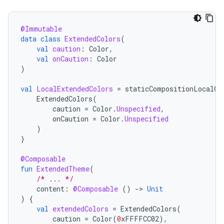
@Immutable
data
class
ExtendedColors
(
val
caution
:
Color
,
val
onCaution
:
Color
)
val
LocalExtendedColors
=
staticCompositionLocalOf
ExtendedColors
(
caution
=
Color
.
Unspecified
,
onCaution
=
Color
.
Unspecified
)
}
@Composable
fun
ExtendedTheme
(
/* ... */
content
:
@Composable
()
-
>
Unit
)
{
val
extendedColors
=
ExtendedColors
(
caution
=
Color
(
0
xFFFFCC02
),